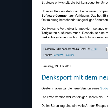
Strategie entwickelt, die bei konsequenter Ums
Unseren Kunden steht damit eine neue Kompet
Softwarelösungen
zur Verfügung. Das betrifft
Optimierung bestehender langweiliger Benutzer
Der typische Vertriebler ist motiviert, solange e
Tätigkeiten ausführen muss. Deshalb ist eine 
Verkaufssystemen wichtig. Auch Individualisten
Posted by
BTB concept Media GmbH
at
21:00
Labels:
Bernd W. Klöckner
Samstag, 23. Juli 2011
Denksport mit dem ne
Gestern haben wir die neue Version eines
Sudo
Die erste Version war vor einigen Jahren als Ein
Da im Büroalltag eine sinnvolle Art der Entspann