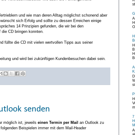
s
G
ertrieblern und wie man deren Alltag möglichst schonend aber
A
r wünscht sich Erfolg und sollte zu dessen Erreichen einige
H
präches 14 Prinzipien gefunden, die wir bei den
O
 die CD bringen konnten.
H
B
nd füllte die CD mit vielen wertvollen Tipps aus seiner
H
B
H
B
eitung und wird bei zukünftigen Kundenbesuchen dabei sein.
A
K
D
W
s
P
H
V
utlook senden
m
7
H
r möglich ist, jeweils
einen Termin per Mail
an Outlook zu
M
n folgenden Beispielen immer mit dem Mail-Header
A
a