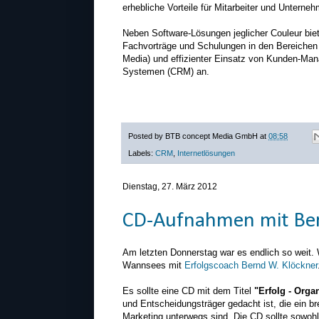
erhebliche Vorteile für Mitarbeiter und Unterneh
Neben Software-Lösungen jeglicher Couleur bie
Fachvorträge und Schulungen in den Bereichen
Media) und effizienter Einsatz von Kunden-Ma
Systemen (CRM) an.
Posted by
BTB concept Media GmbH
at
08:58
Labels:
CRM
,
Internetlösungen
Dienstag, 27. März 2012
CD-Aufnahmen mit Ber
Am letzten Donnerstag war es endlich so weit. 
Wannsees mit
Erfolgscoach Bernd W. Klöckner
Es sollte eine CD mit dem Titel
"Erfolg - Organ
und Entscheidungsträger gedacht ist, die ein br
Marketing unterwegs sind. Die CD sollte sowohl 