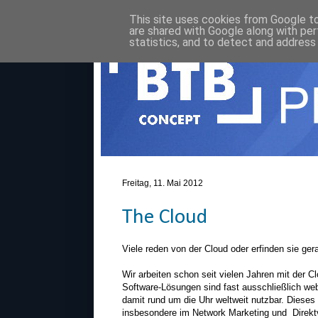
This site uses cookies from Google to 
are shared with Google along with per
statistics, and to detect and address
Freitag, 11. Mai 2012
The Cloud
Viele reden von der Cloud oder erfinden sie ger
Wir arbeiten schon seit vielen Jahren mit der C
Software-Lösungen sind fast ausschließlich we
damit rund um die Uhr weltweit nutzbar. Dieses 
insbesondere im Network Marketing und Direktv