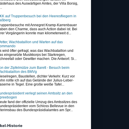
ästehaus des Auswärtigen Amtes, der Villa Borsig,
..
KK auf Truppenbesuch bei den Heeresfliegern in
aßberg
ruppenbesuche mit Annegret Kramp-Karrenbauer
aben den Charme, dass auch Action dabei ist. Bei
hrer Vorgängerin konnte man kilometerweit d...
etter, Wachbataillon und Warten auf das
ommando
s wird öfter gefragt, was das Wachbataillon und
as eingesetzte Musikkorps bei Starkregen,
chneefall oder Gewitter machen. Die Antwort: Si...
on der Zipfelmütze zum Barett - Besuch beim
achbataillon des BMVg
ieselregen, Baustellen, dichter Verkehr. Kurz vor
ehn rollte ich auf das Gelände der Julius-Leber-
aserne in Tegel. Eine große weiße Tafel...
undespräsident verlegt seinen Amtssitz an den
preebogen
eute fand der offizielle Umzug des Amtssitzes des
undespräsidenten vom Schloss Bellevue in den
nterimsbau des Bundespräsidialamtes am Spr...
ikel-Historie