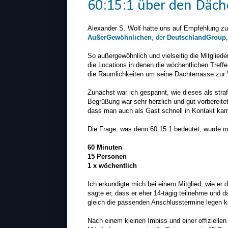
60:15:1 über den Däch
Alexander S. Wolf hatte uns auf Empfehlung z
AußerGewöhnlichen
, der
DeutschlandGroup
So außergewöhnlich und vielseitig die Mitglieder
die Locations in denen die wöchentlichen Treffe
die Räumlichkeiten um seine Dachterrasse zur 
Zunächst war ich gespannt, wie dieses als straf
Begrüßung war sehr herzlich und gut vorbereit
dass man auch als Gast schnell in Kontakt kam 
Die Frage, was denn 60:15:1 bedeutet, wurde m
60 Minuten
15 Personen
1 x wöchentlich
Ich erkundigte mich bei einem Mitglied, wie e
sagte er, dass er eher 14-tägig teilnehme und 
gleich die passenden Anschlusstermine legen 
Nach einem kleinen Imbiss und einer offiziell