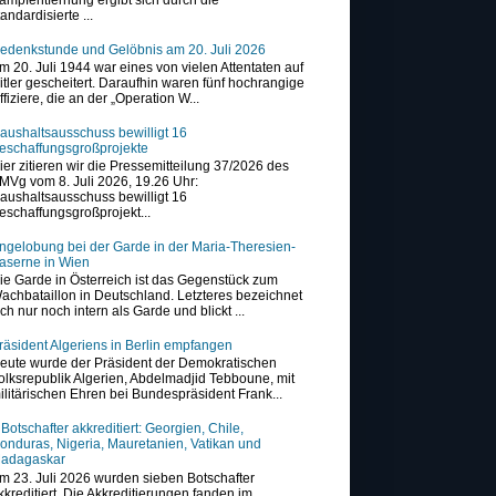
tandardisierte ...
edenkstunde und Gelöbnis am 20. Juli 2026
m 20. Juli 1944 war eines von vielen Attentaten auf
itler gescheitert. Daraufhin waren fünf hochrangige
ffiziere, die an der „Operation W...
aushaltsausschuss bewilligt 16
eschaffungsgroßprojekte
ier zitieren wir die Pressemitteilung 37/2026 des
MVg vom 8. Juli 2026, 19.26 Uhr:
aushaltsausschuss bewilligt 16
eschaffungsgroßprojekt...
ngelobung bei der Garde in der Maria-Theresien-
aserne in Wien
ie Garde in Österreich ist das Gegenstück zum
achbataillon in Deutschland. Letzteres bezeichnet
ich nur noch intern als Garde und blickt ...
räsident Algeriens in Berlin empfangen
eute wurde der Präsident der Demokratischen
olksrepublik Algerien, Abdelmadjid Tebboune, mit
ilitärischen Ehren bei Bundespräsident Frank...
 Botschafter akkreditiert: Georgien, Chile,
onduras, Nigeria, Mauretanien, Vatikan und
adagaskar
m 23. Juli 2026 wurden sieben Botschafter
kkreditiert. Die Akkreditierungen fanden im