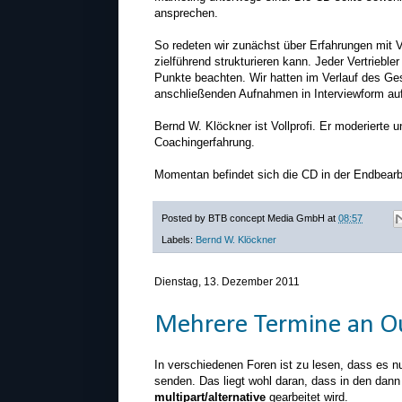
ansprechen.
So redeten wir zunächst über Erfahrungen mit V
zielführend strukturieren kann. Jeder Vertrieble
Punkte beachten. Wir hatten im Verlauf des Ges
anschließenden Aufnahmen in Interviewform auf
Bernd W. Klöckner ist Vollprofi. Er moderierte u
Coachingerfahrung.
Momentan befindet sich die CD in der Endbearb
Posted by
BTB concept Media GmbH
at
08:57
Labels:
Bernd W. Klöckner
Dienstag, 13. Dezember 2011
Mehrere Termine an O
In verschiedenen Foren ist zu lesen, dass es nu
senden. Das liegt wohl daran, dass in den dan
multipart/alternative
gearbeitet wird.