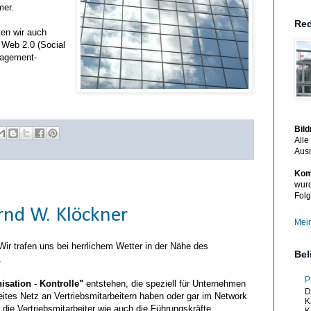
mer.
Red
ten wir auch
 Web 2.0 (Social
nagement-
Bil
Alle
Aus
Kom
wurd
Folg
nd W. Klöckner
Mein
Wir trafen uns bei herrlichem Wetter in der Nähe des
Bel
.
P
isation - Kontrolle"
entstehen, die speziell für Unternehmen
D
eites Netz an Vertriebsmitarbeitern haben oder gar im Network
K
die Vertriebsmitarbeiter wie auch die Führungskräfte
K