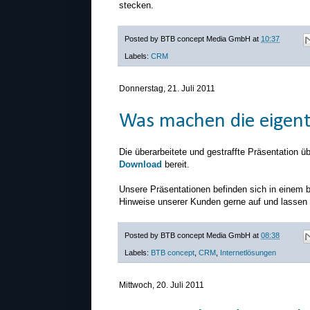
stecken.
Posted by
BTB concept Media GmbH
at
10:37
Labels:
CRM
Donnerstag, 21. Juli 2011
Was machen die eigent
Die überarbeitete und gestraffte Präsentation ü
Download
bereit.
Unsere Präsentationen befinden sich in einem 
Hinweise unserer Kunden gerne auf und lassen d
Posted by
BTB concept Media GmbH
at
08:38
Labels:
BTB concept
,
CRM
,
Internetlösungen
Mittwoch, 20. Juli 2011