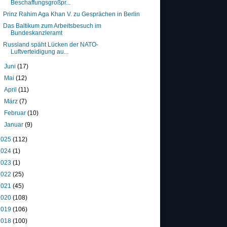
Beschaffungsgroßpr...
Prinz Rahim Aga Khan V. zu Gesprächen in Berlin
Das Baltikum zum Arbeitsbesuch im
Bundeskanzleramt
Russland späht Lücken der NATO-
Luftverteidigung au...
►
Juni
(17)
►
Mai
(12)
►
April
(11)
►
März
(7)
►
Februar
(10)
►
Januar
(9)
2025
(112)
2024
(1)
2023
(1)
2022
(25)
2021
(45)
2020
(108)
2019
(106)
2018
(100)