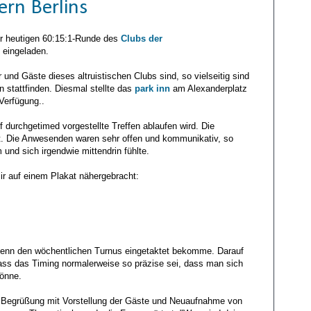
ern Berlins
ur heutigen 60:15:1-Runde des
Clubs der
, eingeladen.
 und Gäste dieses altruistischen Clubs sind, so vielseitig sind
n stattfinden. Diesmal stellte das
park inn
am Alexanderplatz
Verfügung..
f durchgetimed vorgestellte Treffen ablaufen wird. Die
et. Die Anwesenden waren sehr offen und kommunikativ, so
und sich irgendwie mittendrin fühlte.
ir auf einem Plakat nähergebracht:
r denn den wöchentlichen Turnus eingetaktet bekomme. Darauf
dass das Timing normalerweise so präzise sei, dass man sich
könne.
en Begrüßung mit Vorstellung der Gäste und Neuaufnahme von