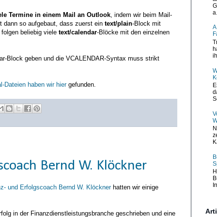
G
a.
iele Termine in einem Mail an Outlook
, indem wir beim Mail-
t dann so aufgebaut, dass zuerst ein
text/plain
-Block mit
A
folgen beliebig viele
text/calendar
-Blöcke mit den einzelnen
F
T
h
i
ndar-Block geben und die VCALENDAR-Syntax muss strikt
W
K
l-Dateien haben wir hier
gefunden.
E
d
S
V
W
N
z
K
B
gscoach Bernd W. Klöckner
S
H
B
I
z- und Erfolgscoach Bernd W. Klöckner
hatten wir einige
Art
folg in der Finanzdienstleistungsbranche geschrieben und eine