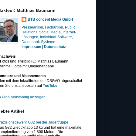
akteur: Matthias Baumann
BTB concept Media GmbH
Presseartikel, Fachartikel, Public
Relations, Social Media, Internet-
Lösungen, Individual-Software,
Datenbank-Systeme
Impressum
|
Datenschutz
dnachweis
 Fotos und Titelbild (C) Matthias Baumann
nahme: Fotos mit Quellenangabe
metare und Abonnements
en mit dem Inkrafttreten der DSGVO abgeschaltet.
en Sie uns am besten auf
YouTube
.
 Profil vollständig anzeigen
iebte Artikel
räzisionsgewehr G82 bei der Jägertruppe
as G82 wiegt knapp 13 kg und hat eine maximale
ampfentfernung von 1.800 Metern. Die
ampfentfernung ergibt sich durch die