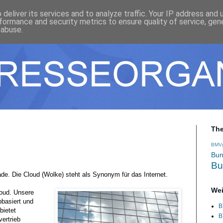
deliver its services and to analyze traffic. Your IP address and
formance and security metrics to ensure quality of service, ge
 abuse.
Th
BMV
Bun
Bu
ade. Die Cloud (Wolke) steht als Synonym für das Internet.
Wei
loud. Unsere
bbasiert und
B
bietet
B
ertrieb