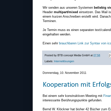
Wir senden aus unseren Systemen
beliebig v
Header
multipart/mixed
einsetzen. Das Mail is
einem kurzen Anschreiben erstellt wird. Danach 
Terminen.
Je Termin muss es einen separaten text/cale
eingehalten werden.
Einen sehr
brauchbaren Link zur Syntax von ica
Posted by
BTB concept Media GmbH
at
07:58
Labels:
Internetlösungen
Donnerstag, 10. November 2011
Kooperation mit Erfol
Bei einem sehr konstruktiven Meeting mit
Finan
interessante Berührungspunkte gefunden.
Bernd W. Klöckner hat bisher 42 Bücher zum Er