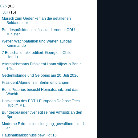
2026
(81)
▼
Juli
(15)
Marsch zum Gedenken an die gefallenen
Soldaten der...
Bundespräsident entlässt und ernennt CDU-
Minister
Wetter, Wachbataillon und Warten auf das
Kommando
7 Botschafter akkreditiert: Georgien, Chile,
Hondu...
Aserbaidschans Präsident Ilham Alijew in Berlin
em...
Gedenkstunde und Gelöbnis am 20. Juli 2026
Präsident Algeriens in Berlin empfangen
Boris Pistorius besucht Heimatschutz und das
Wachb...
Hackathon des EDTH European Defense Tech
Hub im Ma...
Bundespräsident verlegt seinen Amtssitz an den
Spr...
Moderne Extremisten sind jung, gewaltbereit und
er...
Haushaltsausschuss bewilligt 16