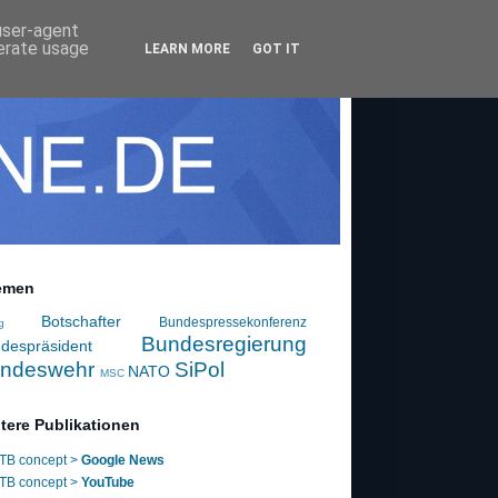
 user-agent
nerate usage
LEARN MORE
GOT IT
emen
Botschafter
Bundespressekonferenz
g
Bundesregierung
despräsident
ndeswehr
SiPol
NATO
MSC
tere Publikationen
TB concept >
Google News
TB concept >
YouTube