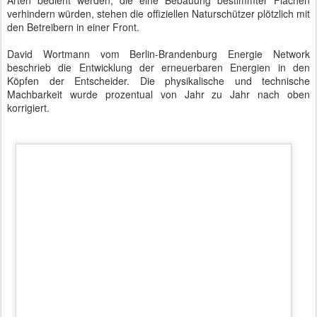
bezeichnet. Wenn es regnet werden zwar die riesigen Solarflächen
sauber, aber es wird kein Strom produziert. Nachts wird bei
Belectric ebenfalls kein Strom produziert. Windenergie kann nur
genutzt werden, wenn es Wind gibt. Das wäre zwar bei Regen und
in der Nacht möglich, aber nicht garantiert. Fehlender Wind kann
tagsüber durch Sonnenenergie kompensiert werden.
Wenn nun aber nachts kein Wind weht, müssen wieder die
klassischen Kraftwerke ran. Diese sind erst dann verzichtbar, wenn
die volatile Energie irgendwie gespeichert werden könnte. Diese
Speicherung ist ein so primärer Punkt, dass sie den ganzen Abend
über thematisiert wurde.
Nach der Podiumsdiskussion bestiegen wir einen Reisebus und
fuhren durch den Solarpark. Wären wir nicht mitten im Wald
gewesen, hätte man von einer interessanten "Stadtbilderklärung"
durch Bernhard Beck reden können. Die Konstruktion der Anlagen
sah sehr simpel aus, war aber bis ins letzte Detail gut durchdacht.