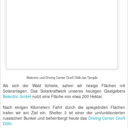
durch den
Wirtschaftsrat der CDU
gefolgt waren.
Der Abend begann mit einer Podiumsdiskussion über erneuerbare
Energien und deren spezielle Herausforderungen. Die
Diskussionsteilnehmer waren aus unterschiedlichen
Interessensvertretern zusammengesetzt.
Bernhard
Beck, der
Geschäftsfüh
rer von
Belectric,
berichtete
über sein
Unternehme
n, welches in
über zwanzig
Ländern aktiv
sei und
weltweit
Solarkraftwer
ke baue, die
Belectric - Spiegelung im Solarkraftwerk
sich bereits