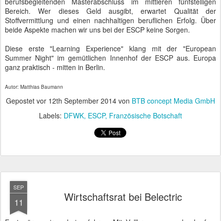
SEP
Wirtschaftsrat bei Belectric
11
Fast wären wir vorbei gefahren. Mit Vollbremsung und scharfem
Lenkeinschlag gelangten wir auf einen unscheinbaren betonierten
Waldweg im Nichts. Irgendwo im Brandenburgischen bei Templin
liegt ein alter russischer Militärflughafen. Der Militärflughafen mit
der größten und stärksten Landebahn außerhalb Russlands.
Eineinhalb Meter tief wurde der Beton gegossen und war damit
stabil genug, die Notlandung einer Raumfähre zu verkraften. Das
weiträumige Gelände wurde nach dem Abzug der Streitkräfte an
verschiedene Interessenten vermarktet.
Auf der holprigen Betonstraße kamen uns ununterbrochen große
Audi- und Mercedes-Limousinen entgegen. Zügig fuhren sie durch
den Wald und hinterließen einen Hauch von Konspiration. Wir
waren gespannt.