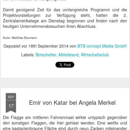
Autor: Matthias Baumann
Gepostet vor
18th September 2014
von
BTB concept Media GmbH
Labels:
Botschafter
Mittelstand
Wirtschaftsclub
SEP
Emir von Katar bei Angela Merkel
17
Die Flagge am mittleren Fahnenmast wirkte untypisch gegenüber
den sonstigen Flaggen, die hier gehisst werden. Eine weiße und
eine kastanienbraune Fläche sind durch neun Zacken miteinander
verbunden. Die Flagge Katars unterscheidet sich nur im Rot- und
Braunton und der Anzahl der Zacken von der des Nachbarstaates
Bahrain, mit dem Katar auch sonst sehr eng verbunden ist.