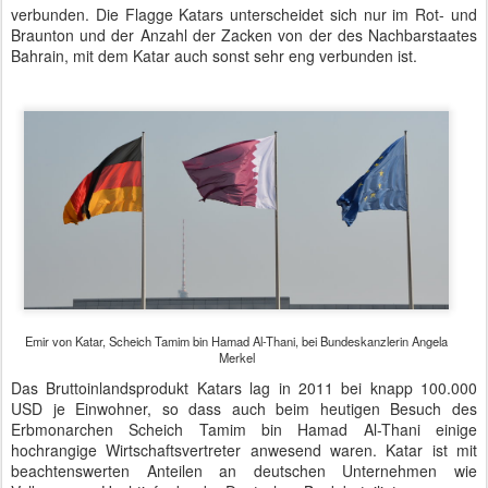
Emir von Katar, Scheich Tamim bin Hamad Al-Thani, bei Bundeskanzlerin Angela
Merkel
Das Bruttoinlandsprodukt Katars lag in 2011 bei knapp 100.000
USD je Einwohner, so dass auch beim heutigen Besuch des
Erbmonarchen Scheich Tamim bin Hamad Al-Thani einige
hochrangige Wirtschaftsvertreter anwesend waren. Katar ist mit
beachtenswerten Anteilen an deutschen Unternehmen wie
Volkswagen, Hochtief oder der Deutschen Bank beteiligt.
Der Emir von Katar hatte sein Amt im Sommer letzten Jahres von
seinem Vater übernommen. In Katar gilt die Scharia und wird
konsequent angewendet. Immer wieder gab es Gerüchte, dass
Katar die IS und weitere Terror-Organisationen wie die Hamas
unterstützt. Nun ist das Emirat als Partner zur Stabilisierung der