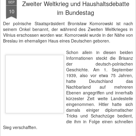
Bundestag - Gedenkstunde anlässlich des Beginns des Zweiten Weltkrieges -
Botschafterblock
Zum Abschluss erklang die
Europahymne
, die in eine kurze
Sitzungspause überleitete. Danach sollte es um den neuen
Bundeshaushalt gehen.
Als wir in den Plenarsaal zurückkehrten war Linken-Fraktionschef
Gregor Gysi gerade mit einem Rundumschlag gegen Arbeit und
Pläne der amtierenden Bundesregierung beschäftigt. Das
Spektrum begann bei der Maut und endete beim Anspruch auf
Kita-Plätze. Aus dem Oppositionsblock gab es immer wieder
Applaus für die geschliffenen Worte des begabten Rhetorikers. Wir
waren gespannt, welcher Dialog sich zwischen