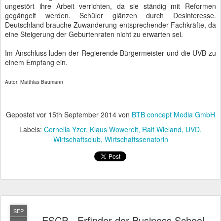
SEP
ESCP - Erfinder der Business School
12
Die Geschichte der
ESCP
reicht bis ins Jahr 1819 zurück. Vor fast
200 Jahren fanden sich bedeutende Unternehmer und
Wirtschaftswissenschaftler zusammen und gründeten die weltweit
erste Business School. Den Initialen E wie Ecole, S wie Spéciale
bzw. Supérieure
und C wie Commerce blieb man über die Jahre
treu. Inzwischen wurde noch ein Europe angehängt, welches den
internationalen Charakter der Schule ausdrücken soll.
Bereits auf dem Hof vor dem eleganten Schulgebäude in der Nähe
des Schlosses Charlottenburg begegneten uns Studenten
unterschiedlicher Nationen. Die intelligenten Blicke verrieten uns,
dass hier keine "ewigen Studenten", sondern hochmotivierte
Führungspersönlichkeiten der Zukunft ausgebildet werden. Man
sprach Französisch.