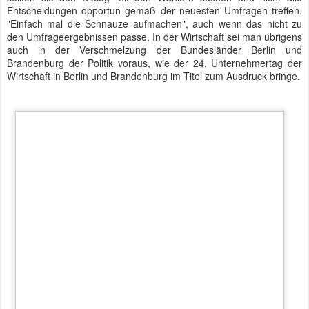
UVB - 24. Unternehmertag der Wirtschaft in Berlin und Brandenburg - Empfang im
Ritz Carlton
BDA-Präsident Ingo Kramer bedankte sich beim weise werdenden
Bürgermeister und legte in seiner Rede sehr viel Wert auf
konzentrierte Arbeit in den eigenen Kompetenzfeldern. Die Politik
solle sich doch bitte aus Bereichen heraushalten, von denen sie
nichts verstehe. Die Wirtschaft halte sich im Gegenzug auch aus
Dingen heraus, die Sache der Politik seien. Er verdeutlichte das am
Beispiel des Ukrainekonfliktes. Obwohl Ingo Kramer in dieser
Region unternehmerisch tätig sei, vertraue er sich den