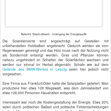
Zweiter Weltkrieg und Haushaltsdebatte
SEP
10
im Bundestag
Der polnische Staatspräsident Bronisław Komorowski ist nach
seinem Onkel benannt, der während des Zweiten Weltkrieges in
Vilnius erschossen worden war. Komorowski wurde in der Nähe von
Breslau im ehemaligen Haus eines Deutschen geboren.
Schon allein in diesen beiden
Informationen steckt die Brisanz
der deutsch-polnischen
Geschichte. Am 1. September
1939, also vor etwa 75 Jahren,
hatte Deutschland das
Nachbarland auf mehreren
Ebenen angegriffen und innerhalb
kürzester Zeit weite Landesteile