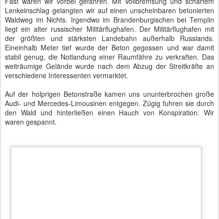
Belectric und Driving Center Groß Dölln bei Templin
Als sich der Wald lichtete, sahen wir riesige Flächen mit
Solaranlagen. Das Solarkraftwerk unseres heutigen Gastgebers
Belectric GmbH
nutzt eine Fläche von etwa 200 Hektar.
Nach einigen Kilometern Fahrt durch die spiegelnden Flächen
trafen wir am Ziel ein. Shelter 3 ist einer der umfunktionierten
russischen Bunker und beherrbergt heute das
Driving Center Groß
Dölln
.
Auf der benachbarten Freifläche waren noch einige Trainings mit
Oberklasse-Limousinen im Gange. Man trainiere hier auch
Bodyguards, wusste einer der Gäste, die ebenfalls der Einladung