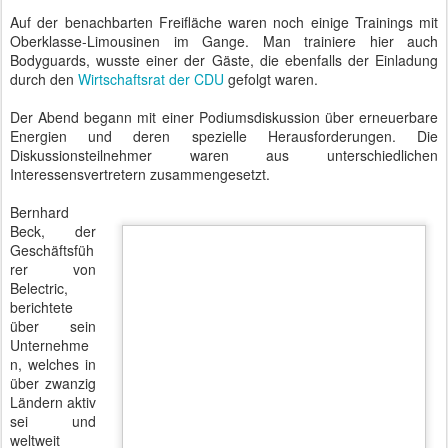
ab dem ersten Jahr rentieren. Man setze bei Belectric auf
Dünnschicht-Anlagen, die bei Herstellung und Recycling deutlich
umweltverträglicher sind, als die altbekannten Solarzellen.
Knackpunkt seien die Schwermetalle, ohne die Elektrizität kaum
vorstellbar wäre.
Ulrich Meyer von der ZukunftsAgentur Brandenburg lobte an
seinem Bundesland, dass es bereits zwanzig Jahre in der
energietechnischen Entwicklung voraus sei, allerdings aber auch
schon die daraus folgenden Konflikte erlebt habe. Besondere
Konflikte gebe es immer wieder mit Bürgerinitiativen, die sich
jedoch bei einer Rückkehr zur sachlichen Auseinandersetzung
immer konstruktiv lösen ließen.
Burkhard Voß vom BUND Brandenburg sieht die
Naturschutzverbände zunehmend zwischen den Stühlen sitzen.
Wenn die Bürgerinitiativen durch den BUND nicht mit geschützten
Arten bedient werden, die eine Bebauung bestimmter Flächen
verhindern würden, stehen die offiziellen Naturschützer plötzlich mit
den Betreibern in einer Front.
David Wortmann vom Berlin-Brandenburg Energie Network
beschrieb die Entwicklung der erneuerbaren Energien in den
Köpfen der Entscheider. Die physikalische und technische