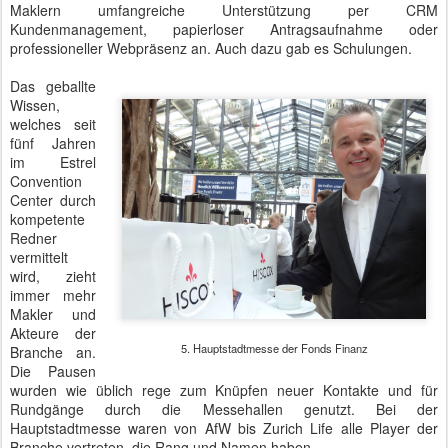
fünf Jahren
im Estrel
Convention
Center durch
kompetente
Redner
vermittelt
wird, zieht
immer mehr
Makler und
Akteure der
5. Hauptstadtmesse der Fonds Finanz
Branche an.
Die Pausen
wurden wie üblich rege zum Knüpfen neuer Kontakte und für
Rundgänge durch die Messehallen genutzt. Bei der
Hauptstadtmesse waren von AfW bis Zurich Life alle Player der
Branche vertreten, die Rang und Namen haben.
Erstmalig fiel in diesem Jahr auch eine große Zahl
branchenfremder Gäste auf.
Selbst wenn das Einsammeln von Kugelschreibern, bedruckten
Labellos, Papierhaltern, Gummibärchen und sonstigen