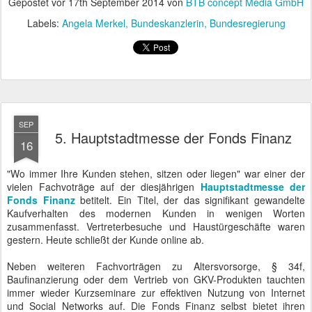
SEP
5. Hauptstadtmesse der Fonds Finanz
16
"Wo immer Ihre Kunden stehen, sitzen oder liegen" war einer der
vielen Fachvoträge auf der diesjährigen
Hauptstadtmesse der
Fonds Finanz
betitelt. Ein Titel, der das signifikant gewandelte
Kaufverhalten des modernen Kunden in wenigen Worten
zusammenfasst. Vertreterbesuche und Haustürgeschäfte waren
gestern. Heute schließt der Kunde online ab.
Neben weiteren Fachvorträgen zu Altersvorsorge, § 34f,
Baufinanzierung oder dem Vertrieb von GKV-Produkten tauchten
immer wieder Kurzseminare zur effektiven Nutzung von Internet
und Social Networks auf. Die Fonds Finanz selbst bietet ihren
Maklern umfangreiche Unterstützung per CRM
Kundenmanagement, papierloser Antragsaufnahme oder
professioneller Webpräsenz an. Auch dazu gab es Schulungen.
Das geballte
Wissen,
welches seit