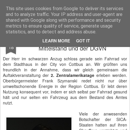
BTB concept Media GmbH
Presseberichte zu Bundespolitik, Diplomatie, Sicherheitspolitik, Wirtschaft, Fahrzeugtechnik und IT - Pressedienst, Fachartikel, Bildredaktion, O-Ton-Videos
This site uses cookies from Google to deliver its services
and to analyze traffic. Your IP address and user-agent are
shared with Google along with performance and security
metrics to ensure quality of service, generate usage
statistics, and to detect and address abuse.
2. Zentralamerikatage des Bundesforums
SEP
LEARN MORE
GOT IT
18
Mittelstand und der DGVN
Der Herr im schwarzen Anzug schloss gerade sein Fahrrad vor
dem Stadthaus in der City von Cottbus an. Wir grüßten uns
freundlich in der Annahme, dass wir gleich gemeinsam die
Auftaktveranstaltung der
2. Zentralamerikatage
erleben werden.
Oberbürgermeister Frank Szymanski redet nicht nur über
umweltschonende Energie in der Region Cottbus. Er lebt deren
Nutzung konsequent vor, indem er sich selbst per Fahrrad gesund
hält und nur selten ein Fahrzeug aus dem Bestand des Amtes
nutzt.
Viele der anwesenden
Botschafter der SICA-
Staaten hatten auf ihren