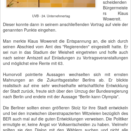
Man merkte Klaus Wowereit die Entspannung an, die sich durch
seinen Abschied vom Amt des "Regierenden" eingestellt hatte. Er
sei nun in das Stadium der Weisheit eingetreten und hoffe auch
nach seiner Amtszeit auf Einladungen zu Vortragsveranstaltungen
und möglichst eine Rente mit 63.
Humorvoll pointierte Aussagen wechselten sich mit ernsten
Mahnungen an die Zukunftsgestalter Berlins ab. Er blickte
realistisch auf eine sehr wechselhafte wirtschaftliche Entwicklung
der Stadt zurück, freute sich über den Umzug der Bundesregierung
nach Berlin und endete mit der Aussage "Berlin kann Olympia".
Die Berliner sollten einen größeren Stolz für ihre Stadt entwickeln
und bei den inzwischen überstrapazierten Witzeleien bezüglich des
BER auch mal auf die guten Entwicklungen verweisen. Die Politiker
ermutigte er, keine Angst vor Volksentscheiden zu haben. Vielmehr
sollten sie den Dialog mit den Wählern suchen und nicht alle
Entscheidungen opportun gemäß der neuesten Umfragen treffen.
"Einfach mal die Schnauze aufmachen", auch wenn das nicht zu
den Umfrageergebnissen passe. In der Wirtschaft sei man übrigens
auch in der Verschmelzung der Bundesländer Berlin und
Brandenburg der Politik voraus, wie der 24. Unternehmertag der
Wirtschaft in Berlin und Brandenburg im Titel zum Ausdruck bringe.