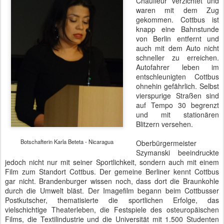
Chauffeur verzichtet und
waren mit dem Zug
gekommen. Cottbus ist
knapp eine Bahnstunde
von Berlin entfernt und
auch mit dem Auto nicht
schneller zu erreichen.
Autofahrer leben im
entschleunigten Cottbus
ohnehin gefährlich. Selbst
vierspurige Straßen sind
auf Tempo 30 begrenzt
und mit stationären
Blitzern versehen.
Botschafterin Karla Beteta - Nicaragua
Oberbürgermeister
Szymanski beeindruckte
jedoch nicht nur mit seiner Sportlichkeit, sondern auch mit einem
Film zum Standort Cottbus. Der gemeine Berliner kennt Cottbus
gar nicht. Brandenburger wissen noch, dass dort die Braunkohle
durch die Umwelt bläst. Der Imagefilm begann beim Cottbusser
Postkutscher, thematisierte die sportlichen Erfolge, das
vielschichtige Theaterleben, die Festspiele des osteuropäischen
Films, die Textilindustrie und die Universität mit 1.500 Studenten