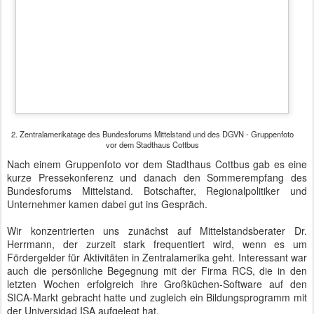
2. Zentralamerikatage des Bundesforums Mittelstand und des DGVN - Gruppenfoto
vor dem Stadthaus Cottbus
Nach einem Gruppenfoto vor dem Stadthaus Cottbus gab es eine
kurze Pressekonferenz und danach den Sommerempfang des
Bundesforums Mittelstand. Botschafter, Regionalpolitiker und
Unternehmer kamen dabei gut ins Gespräch.
Wir konzentrierten uns zunächst auf Mittelstandsberater Dr.
Herrmann, der zurzeit stark frequentiert wird, wenn es um
Fördergelder für Aktivitäten in Zentralamerika geht. Interessant war
auch die persönliche Begegnung mit der Firma RCS, die in den
letzten Wochen erfolgreich ihre Großküchen-Software auf den
SICA-Markt gebracht hatte und zugleich ein Bildungsprogramm mit
der Universidad ISA aufgelegt hat.
Damit genügend Zeit für das umfangreiche Programm und die
Projektvorstellungen zur Verfügung steht, hatten die 2.
Zentralamerikatage am Dienstag begonnen und finden nach den
heutigen Unternehmensbesuchen ihren Abschluss.