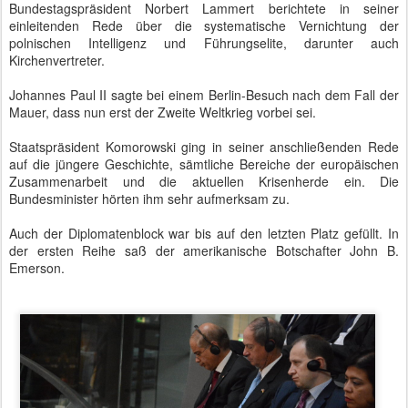
Bundestagspräsident Lammert und Gysi ergeben werde, wenn der
Linken-Politiker seine bekannte Redezeitüberschreitung
praktizierte. Dazu kam es aber nicht, da Gysi die erste
Zeitmahnung ernst nahm und zum Ende kam.
Bundestag - Haushaltsdebatte - Gregor Gysi bei seiner flammenden
Oppositionsrede
Als nächste Rednerin stand Bundeskanzlerin Angela Merkel auf der