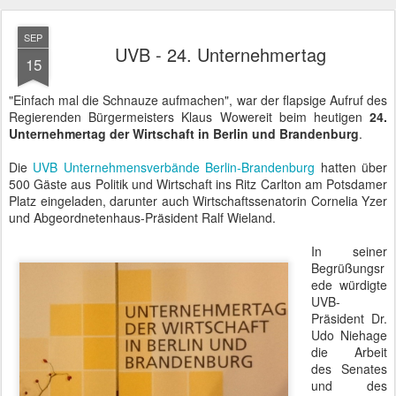
Regierenden Bürgermeisters Klaus Wowereit beim heutigen
24.
Unternehmertag der Wirtschaft in Berlin und Brandenburg
.
Die
UVB Unternehmensverbände Berlin-Brandenburg
hatten über
500 Gäste aus Politik und Wirtschaft ins Ritz Carlton am Potsdamer
Platz eingeladen, darunter auch Wirtschaftssenatorin Cornelia Yzer
und Abgeordnetenhaus-Präsident Ralf Wieland.
In seiner
Begrüßungsr
ede würdigte
UVB-
Präsident Dr.
Udo Niehage
die Arbeit
des Senates
und des
scheidenden
Bürgermeiste
rs Klaus
UVB - 24. Unternehmertag
Wowereit.
Dieser konnte dann in seinem anschließenden Vortrag auf viele der
genannten Punkte eingehen.