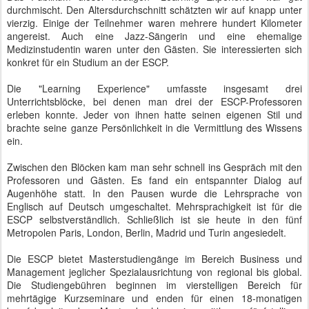
ESCP selbstverständlich. Schließlich ist sie heute in den fünf
Metropolen Paris, London, Berlin, Madrid und Turin angesiedelt.
Die ESCP bietet Masterstudiengänge im Bereich Business und
Management jeglicher Spezialausrichtung von regional bis global.
Die Studiengebühren beginnen im vierstelligen Bereich für
mehrtägige Kurzseminare und enden für einen 18-monatigen
berufsbegleitenden Masterabschluss im mittleren fünfstelligen
Bereich. Wer dieses Geld ausgibt, erwartet Qualität der
Stoffvermittlung und einen nachhaltigen beruflichen Erfolg. Über
beide Aspekte machen wir uns bei der ESCP keine Sorgen.
Diese erste "Learning Experience" klang mit der "European
Summer Night" im gemütlichen Innenhof der ESCP aus. Europa
ganz praktisch - mitten in Berlin.
Autor: Matthias Baumann
Gepostet vor
12th September 2014
von
BTB concept Media GmbH
Labels:
DFWK
ESCP
Französische Botschaft