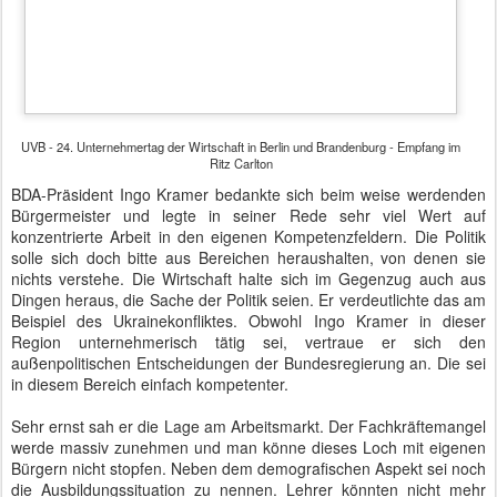
außenpolitischen Entscheidungen der Bundesregierung an. Die sei
in diesem Bereich einfach kompetenter.
Sehr ernst sah er die Lage am Arbeitsmarkt. Der Fachkräftemangel
werde massiv zunehmen und man könne dieses Loch mit eigenen
Bürgern nicht stopfen. Neben dem demografischen Aspekt sei noch
die Ausbildungssituation zu nennen. Lehrer könnten nicht mehr
ungestört ihre Arbeit verrichten, da sie ständig mit Reformen
gegängelt werden. Schüler glänzen durch Desinteresse.
Deutschland brauche Zuwanderung entsprechender Fachkräfte, da
eine Steigerung der Geburtenraten nicht zu erwarten sei.
Im Anschluss luden der Regierende Bürgermeister und die UVB zu
einem Empfang ein.
Autor: Matthias Baumann
Gepostet vor
15th September 2014
von
BTB concept Media GmbH
Labels:
Cornelia Yzer
Klaus Wowereit
Ralf Wieland
UVD
Wirtschaftsclub
Wirtschaftssenatorin