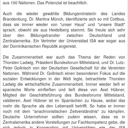
aus 100 Nationen. Das Potenzial ist beachtlich.
Auch die wieder gewählte Bildungsministerin des Landes
Brandenburg, Dr. Martina Münch, identifizierte sich so mit Cottbus,
dass sie immer wieder von "unser Haus" und "unsere Stadt"
sprach, obwohl sie aus Heidelberg stammt. Sie freute sich sehr
über den Bildungstransfer zwischen Deutschland und
Zentralamerika. Ein Vertreter der Universidad ISA war sogar aus
der Dominikanischen Republik angereist.
Die Zusammenarbeit war auch das Thema der Reden von
Thorsten Ladwig, Präsident Bundesforum Mittelstand, und Dr. Lutz-
Peter Gollnisch von der Deutschen Gesellschaft für die Vereinten
Nationen. Während Dr. Gollnisch einen besonderen Fokus auf die
sozialen Entwicklungen in der Welt legte, betrachtete Thorsten
Ladwig die wirtschaftliche Zusammenarbeit. Immer wieder ließ er
spanische Worte einfließen und ließ diese von Axel Hübner,
Mitglied der Geschäftsführung des Bundesforums Mittelstand,
validieren. Axel Hübner ist im Spanischen zu Hause, wobei das
mehr die Sprache als den Lebensstil betrifft. So habe er immer
noch mit dem "anachronistischen Zeitverständnis" zu kämpfen.
Deutsche Unternehmer sollten zudem wissen, dass es in
Zentralamerika andere Vorstellungen zur Fachkompetenz gebe, die
sich jedoch in Kooperation mit Universitäten wie der ISA