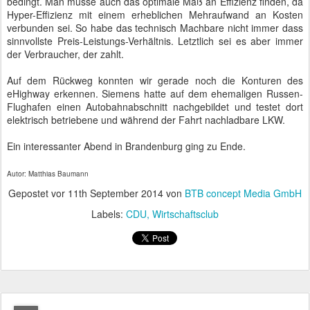
eingenommen. Hitler hatte sich
damals einiger diplomatischer
Tricks und Schachzüge bedient,
die ihm in Folge einen schnellen
Sieg verschafften.
Bundestagspräsident Norbert
Lammert berichtete in seiner
einleitenden Rede über die
systematische Vernichtung der polnischen Intelligenz und
Führungselite, darunter auch Kirchenvertreter.
Johannes Paul II sagte bei einem Berlin-Besuch nach dem Fall der
Mauer, dass nun erst der Zweite Weltkrieg vorbei sei.
Staatspräsident Komorowski ging in seiner anschließenden Rede
auf die jüngere Geschichte, sämtliche Bereiche der europäischen
Zusammenarbeit und die aktuellen Krisenherde ein. Die
Bundesminister hörten ihm sehr aufmerksam zu.
Auch der Diplomatenblock war bis auf den letzten Platz gefüllt. In
der ersten Reihe saß der amerikanische Botschafter John B.
Emerson.