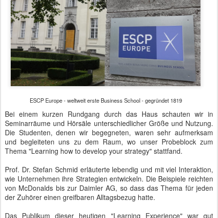
Prof. Dr. Stefan Schmid erläuterte lebendig und mit viel Interaktion,
wie Unternehmen ihre Strategien entwickeln. Die Beispiele reichten
von McDonalds bis zur Daimler AG, so dass das Thema für jeden
der Zuhörer einen greifbaren Alltagsbezug hatte.
Das Publikum dieser heutigen "Learning Experience" war gut
durchmischt. Den Altersdurchschnitt schätzten wir auf knapp unter
vierzig. Einige der Teilnehmer waren mehrere hundert Kilometer
angereist. Auch eine Jazz-Sängerin und eine ehemalige
Medizinstudentin waren unter den Gästen. Sie interessierten sich
konkret für ein Studium an der ESCP.
Die "Learning Experience" umfasste insgesamt drei
Unterrichtsblöcke, bei denen man drei der ESCP-Professoren
erleben konnte. Jeder von ihnen hatte seinen eigenen Stil und
brachte seine ganze Persönlichkeit in die Vermittlung des Wissens
ein.
Zwischen den Blöcken kam man sehr schnell ins Gespräch mit den
Professoren und Gästen. Es fand ein entspannter Dialog auf
Augenhöhe statt. In den Pausen wurde die Lehrsprache von
Englisch auf Deutsch umgeschaltet. Mehrsprachigkeit ist für die