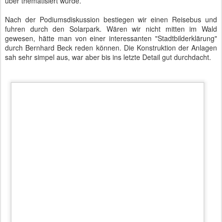
Eine Firma aus Frankfurt/Oder hatte die Solarplatten geliefert. Man
produziere hier etwa 128 Megawatt, was dem Jahresbedarf von
etwa 128.000 Personen-Haushalten entspricht.
Interessant war noch die Kostengestaltung der Energie. Etwa 20%
seien durch politischen Ballast und politische Fehlentscheidungen
bedingt. Man müsse auch das optimale Maß an Effizienz finden, da
Hyper-Effizienz mit einem erheblichen Mehraufwand an Kosten
verbunden sei. So habe das technisch Machbare nicht immer dass
sinnvollste Preis-Leistungs-Verhältnis. Letztlich sei es aber immer
der Verbraucher, der zahlt.
Auf dem Rückweg konnten wir gerade noch die Konturen des
eHighway erkennen. Siemens hatte auf dem ehemaligen Russen-
Flughafen einen Autobahnabschnitt nachgebildet und testet dort
elektrisch betriebene und während der Fahrt nachladbare LKW.
Ein interessanter Abend in Brandenburg ging zu Ende.
Autor: Matthias Baumann
Gepostet vor
11th September 2014
von
BTB concept Media GmbH
Labels:
CDU
Wirtschaftsclub