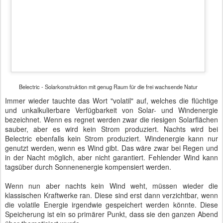
Belectric Solarkraftwerk - Untergang der Energiequelle
Die Solarelemente sind angeschrägt auf Gestellen mit
unbehandelten Holzbalken angebracht. Dadurch werden sie vom
Regenwasser gereinigt und das Holz muss nach der Nutzung nicht
als Sondermüll entsorgt werden. Gras und Pflanzen können
nahezu ungehindert im Schatten der Solarflächen wachsen und
werden nur einmal im Herbst abgemäht. Schafe wie auf dem
Gelände des BMW-Werkes in Leipzig
seien hier jedoch nicht
vorgesehen.