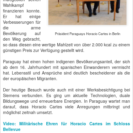
BSC Berlin Security Conference
Die US-Botschafterin Susan Elliot sprach von "Transition" in der
Beziehung zu Europa, während sich die NATO in einem Prozess
des "shifting from insurance to defense" befinde. Sie betonte, dass
Donald Trump bei den Republikanern keine Mehrheit für einen
NATO-Ausstieg habe. Wichtig ist ihm insbesondere, dass die NATO-
Staaten ihren Beitrag zum Rüstungshaushalt erfüllen. Warum auch
soll die USA den Hauptteil der finanziellen Last tragen? Donald
Trump denkt hier wie ein typischer Unternehmer in Kategorien des
Return on Investment (ROI). Bessert Europa in diesem Bereich
nicht nach, wird er sicher einen Weg finden, seine politischen
Mitstreiter von einem NATO-Ausstieg zu überzeugen.