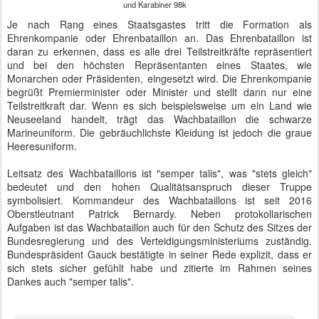
Feldjäger und Stabsmusikkorps
Das Wachbataillon wird durch das Feldjägerregiment 1 (Berlin)
unterstützt. Ihm gehören etwa 850 nicht zivile Personen an, die sich
zumeist im Rang des Feldwebels bewegen und von Oberst Uwe
Staab befehligt werden. Bundesweit gibt es insgesamt drei
Feldjägerregimenter, die militärische Ordnungsdienste und
Sicherheitsaufgaben erfüllen. Die in Berlin stationierten Feldjäger
sind für den Schutz des Generalinspekteurs, die Sicherung des
Verteidigungsministeriums und für protokollarische Zwecke wie die
Eskortierung ausländischer Verteidigungsminister zuständig.