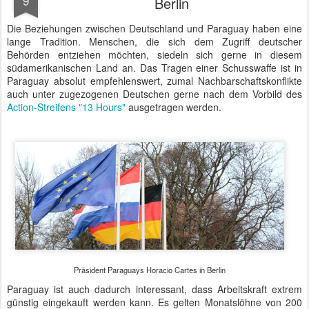
Video: Militärische Ehren für Horacio Cartes im Schloss
Bellevue
Autor: Matthias Baumann
Gepostet vor
9th December 2016
von
BTB concept Media GmbH
Standort:
Schloss Bellevue, Spreeweg 1, 10557 Berlin, Deutschland
Labels:
Bundespräsident
Bundesregierung
Präsident
Schloss
Bellevue
NOV
BSC Berlin Security Conference
29
Heute und morgen findet in unserer Stadt die
BSC Berlin Security
Conference
statt.