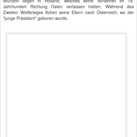
Wurzeln liegen in Holland, welches seine Vorfahren im 18.
Jahrhundert Richtung Osten verlassen hatten. Während des
Zweiten Weltkrieges flohen seine Eltern nach Österreich, wo der
"junge Präsident" geboren wurde.
Präsident der Republik Österreich, Van der Bellen, in Berlin
Joachim Gauck betonte mehrfach, dass man sich als Präsident aus
dem operativen Tagesgeschäft heraushalten und das lieber den
Kanzlern überlassen solle. Deshalb konnte er insbesondere die
Frage nach österreichischem Wahlkampf in Deutschland geschickt
umschiffen. Interessant war seine Einschätzung, dass eine reife