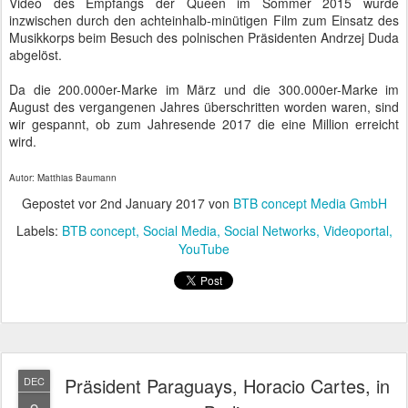
Geschäftsmann,
dass er darüber
maßgeblich seinen
Wahlkampf
finanzieren konnte.
Er hat einige
Verbesserungen für
die arme
Bevölkerung auf
Präsident Paraguays Horacio Cartes in Berlin
den Weg gebracht,
so dass diesen eine wertige Mahlzeit von über 2.000 kcal zu einem
günstigen Preis zur Verfügung gestellt wird.
Paraguay hat einen hohen indigenen Bevölkerungsanteil, der sich
ab dem 16. Jahrhundert mit spanischen Einwanderern vermischt
hat. Lebensstil und Ansprüche sind deutlich bescheidener als die
der europäischen Migranten.
Der heutige Besuch wurde auch mit einer Werksbesichtigung bei
Siemens verbunden. Es ging um aktuelle Technologien, duale
Bildungswege und erneuerbare Energien. In Paraguay wartet man
darauf, dass Horacio Cartes viele Anregungen mitbringt und
möglichst zeitnah umsetzt.