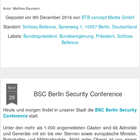
Der heutige Konferenztag demonstrierte auch sehr anschaulich,
wie leicht es ist, große Truppenverbände innerhalb kürzester Zeit
zielgerichtet in Bewegung zu versetzen. Es wurde lediglich
angekündigt, dass diverse Reden auf Französisch gehalten werden
und schon bewegten sich etwa 95% der Gäste im Saal auf die
Kopfhörer für die Simultanübersetzung zu. Militärisch diszipliniert
wurde diese sprachliche "Fähigkeitslücke" geschlossen. Bei einer
zivilen Veranstaltung hätte das sicher zu erheblichen
Verzögerungen geführt.
Es waren die Repräsentanten Frankreichs, die sehr offene und
kritische Worte zur europäischen Zusammenarbeit fanden. Es gehe
nicht mehr um "Bedrohungspotenzial" sondern um "konkrete
Bedrohung". Dabei nehme jeder Staat eine andere Facette der
komplexen Bedrohungssituation wahr und setze entsprechend
andere Prioritäten. Das betrifft die Ostgrenzen, die
Flüchtlingsströme im Süden und islamistischen Terror in
Mitteleuropa. Der einstige Fokus der EU auf die Wirtschaft habe
bisher die Verteidigung außen vor gelassen.