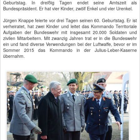
Bundespräsident besucht das Wachbataillon - Ehrenformation mit Männern, Frauen
und Karabiner 98k
Je nach Rang eines Staatsgastes tritt die Formation als
Ehrenkompanie oder Ehrenbataillon an. Das Ehrenbataillon ist
daran zu erkennen, dass es alle drei Teilstreitkräfte repräsentiert
und bei den höchsten Repräsentanten eines Staates, wie
Monarchen oder Präsidenten, eingesetzt wird. Die Ehrenkompanie
begrüßt Premierminister oder Minister und stellt dann nur eine
Teilstreitkraft dar. Wenn es sich beispielsweise um ein Land wie
Neuseeland handelt, trägt das Wachbataillon die schwarze
Marineuniform. Die gebräuchlichste Kleidung ist jedoch die graue