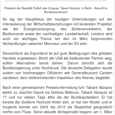
knappen Monat im Amt und gehört der konservativen National
Party an. Einen Tag vor Silvester wurde er fünfundfünfzig. Heute
traf er sich mit Angela Merkel zu einem Arbeitsessen im
Kanzleramt.
Premierminister Neuseelands, Bill English, zum Antrittsbesuch im
Bundeskanzleramt
Ozeanien ist ja wegen seiner geostrategischen Bedeutung in den
Fokus des außenpolitischen Interesses gerückt. Staatsministerin
Böhmer macht sich seit einiger Zeit stark für eine Intensivierung der
Beziehungen zu Australien und eben auch zu Neuseeland. Sie
stand deshalb heute in der Reihe der Begrüßungsdelegation ganz