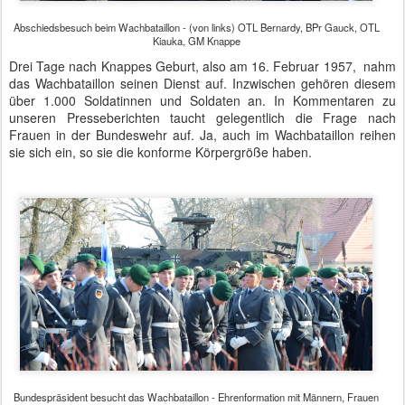
Heeresuniform.
Leitsatz des Wachbataillons ist "semper talis", was "stets gleich"
bedeutet und den hohen Qualitätsanspruch dieser Truppe
symbolisiert. Kommandeur des Wachbataillons ist seit 2016
Oberstleutnant Patrick Bernardy. Neben protokollarischen
Aufgaben ist das Wachbataillon auch für den Schutz des Sitzes der
Bundesregierung und des Verteidigungsministeriums zuständig.
Bundespräsident Gauck bestätigte in seiner Rede explizit, dass er
sich stets sicher gefühlt habe und zitierte im Rahmen seines
Dankes auch "semper talis".