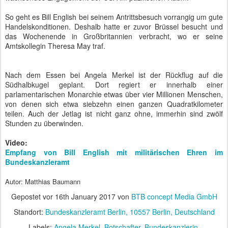
Selbst das viele Monate lang auf der Pole Position rangierende
Video des Empfangs der Queen im Sommer 2015 wurde
inzwischen durch den achteinhalb-minütigen Film zum Einsatz des
Musikkorps beim Besuch des polnischen Präsidenten Andrzej Duda
abgelöst.
Da die 200.000er-Marke im März und die 300.000er-Marke im
August des vergangenen Jahres überschritten worden waren, sind
wir gespannt, ob zum Jahresende 2017 die eine Million erreicht
wird.
Autor: Matthias Baumann
Gepostet vor
2nd January 2017
von
BTB concept Media GmbH
Labels:
BTB concept
Social Media
Social Networks
Videoportal
YouTube