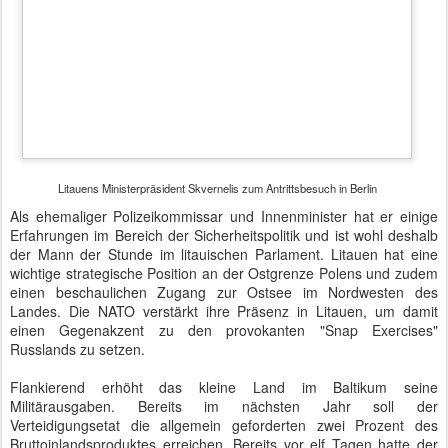
Bruttoinlandsproduktes erreichen. Bereits vor elf Tagen hatte der
litauische Verteidigungsminister Raimundas Karoblis seinen
Antrittsbesuch bei Ursula von der Leyen absolviert. Auch er ist seit
Dezember 2016 im Amt.
Im Rahmen der Stationierung von NATO-Soldaten kommt es immer
wieder zu Fake-News, die Verunsicherung erzeugen sollen. Geht
die Polizei den Dingen nach, stellen sich die Informationen als
falsch heraus. Auch das ist ein Teil moderner Kriegsführung, die in
Fachkreisen mit dem umweltfreundlichen Attribut "hybrid" belegt
wird.