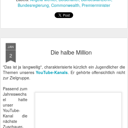
Präsident Paraguays, Horacio Cartes, in
DEC
9
Berlin
Die Beziehungen zwischen Deutschland und Paraguay haben eine
lange Tradition. Menschen, die sich dem Zugriff deutscher
Behörden entziehen möchten, siedeln sich gerne in diesem
südamerikanischen Land an. Das Tragen einer Schusswaffe ist in
Paraguay absolut empfehlenswert, zumal Nachbarschaftskonflikte
auch unter zugezogenen Deutschen gerne nach dem Vorbild des
Action-Streifens "13 Hours"
ausgetragen werden.
Präsident Paraguays Horacio Cartes in Berlin