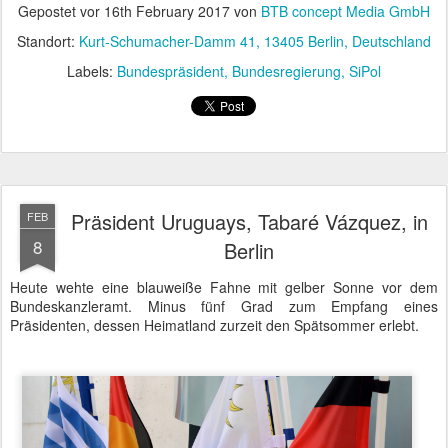
bei der allgemeinen Suche nach neuen Verbündeten durchaus
zuträglich sein kann. Dem Mercosur gehört neben Venezuela,
Paraguay und Argentinien auch das wirtschaftlich interessante
Brasilien an.
Präsident der Republik Östlich des Uruguay, Tabaré Vázquez, in Berlin - Ankunft im
Bundeskanzleramt
So lag der Hauptfokus der heutigen Unterredungen auf der
Intensivierung der Wirtschaftsbeziehungen mit konkreten Projekten