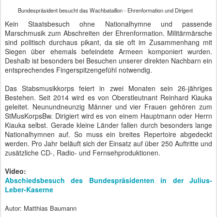
Präsident der Republik Östlich des Uruguay, Tabaré Vázquez, in Berlin
Tabaré Vázquez regiert das Land östlich des Uruguay. Westlich des
Uruguay liegt Argentinien und nördlich des Uruguay liegt Brasilien.
Der Uruguay stellt die natürliche Westgrenze dar. Die "Republik
Östlich des Uruguay" zählt etwa so viele Einwohner wie Berlin und
hat dabei eine steigende Tendenz. Allerdings spricht man dort
vorwiegend Spanisch statt Deutsch, Farsi, Englisch, Russisch und
Türkisch.
Uruguay galt neben Costa Rica, Malaysia und den Philippinen einst
als "tax haven" und befand sich auf einer Blacklist der OECD mit
steuerlich nicht kooperierenden Staaten. Das hat sich inzwischen
geändert. Das Mercosur-Mitglied aus der Region östlich des
südamerikanischen Flusses bemüht sich um ein
Freihandelsabkommen mit der EU. Die Meinung von Tabaré
Vázquez über Donald Trump deckt sich mit der der Kanzlerin, was