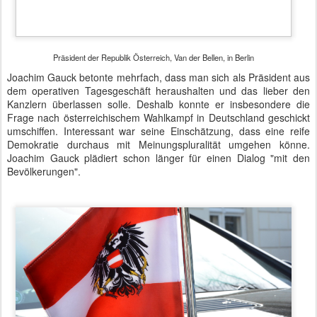
Demokratie durchaus mit Meinungspluralität umgehen könne.
Joachim Gauck plädiert schon länger für einen Dialog "mit den
Bevölkerungen".
Präsident der Republik Österreich, Van der Bellen, in Berlin
Im Anschluss an den Empfang im Schloss Bellevue stand eine
Unterredung mit Frank-Walter Steinmeier auf dem Programm, der
in zwei Wochen das Weiße Haus an der Spree beziehen wird.
Video:
Empfang des Präsidenten der Republik Österreich, Van der
Bellen