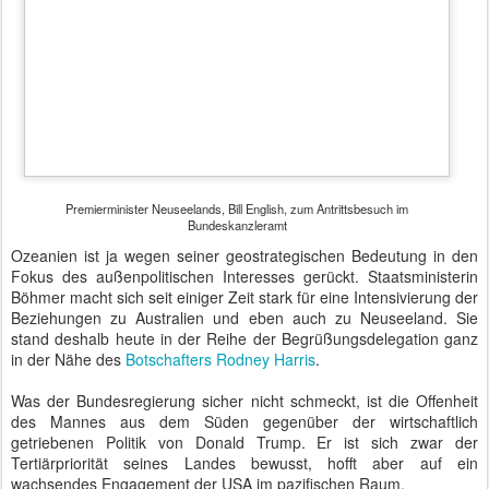
Jahreswechs
el hatte
unser
YouTube-
Kanal die
nächste
Zuschauer-
Etappe
absolviert:
eine halbe
Million.
Die
YouTube-Kanal von BTB concept überschreitet die halbe Million
Zielgruppe
hat sich inzwischen aus den Reihen der Bundeswehr rekrutiert.
Besonderes Interesse finden die Videos, die ausgedehnte
Passagen des Wachbataillons zeigen. Bewegungsabläufe, präzises
Reagieren auf Befehle und die Haltung der Hände mit den weißen
Handschuhen erfreuen sich wachsender Beliebtheit.
Bei angeregten Diskussionen über die gespielten Stücke treten die
Politiker, zu deren Ehren die Formation Aufstellung genommen hat,
gelegentlich in den Hintergrund.