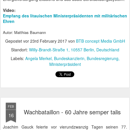
Abschiedsbesuch beim Wachbataillon - (von links) OTL Bernardy, BPr Gauck, OTL
Kiauka, GM Knappe
Drei Tage nach Knappes Geburt, also am 16. Februar 1957, nahm
das Wachbataillon seinen Dienst auf. Inzwischen gehören diesem
über 1.000 Soldatinnen und Soldaten an. In Kommentaren zu
unseren Presseberichten taucht gelegentlich die Frage nach
Frauen in der Bundeswehr auf. Ja, auch im Wachbataillon reihen
sie sich ein, so sie die konforme Körpergröße haben.