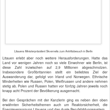
Ministerpräsident
FEB
Wachbataillon - 60 Jahre semper talis
16
Joachim Gauck feierte vor vierundzwanzig Tagen seinen 77.
Geburtstag. In dreißig Tagen endet seine Amtszeit als
Bundespräsident. Er hat vier Kinder, zwölf Enkel und vier Urenkel.
Jürgen Knappe feierte vor drei Tagen seinen 60. Geburtstag. Er ist
verheiratet, hat zwei Kinder und leitet das Kommando Territoriale
Aufgaben der Bundeswehr mit insgesamt 20.000 Soldaten und
zivilen Mitarbeitern. Mit zwanzig Jahren trat er in die Bundeswehr
ein und fand diverse Verwendungen bei der Luftwaffe, bevor er im
Sommer 2015 das Kommando in der Julius-Leber-Kaserne
übernahm.