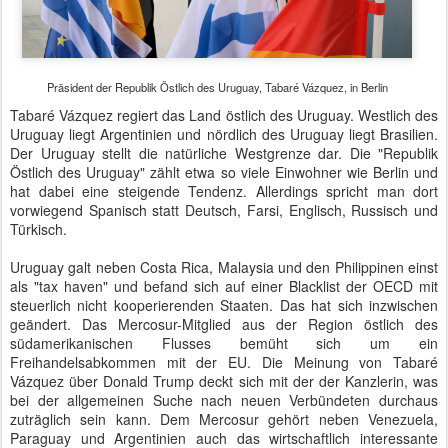
wie der Energieversorgung, des Schienenverkehrs, der
Bioökonomie sowie der nachhaltigen Landwirtschaft. Letztere wird
auch ein wichtiges Thema bei den im März beginnenden
Verhandlungen zwischen Mercosur und der EU sein.
Deutschland als Exportland ist auf gute Bedingungen des globalen
Handels angewiesen. Bricht die USA als bedeutender Partner weg,
sollten Alternativen bereit stehen. Darum bemüht sich die
Bundesregierung unter Hochdruck. Die deutsche Delegation wurde
zudem von hochrangigen Offizieren wie Generalleutnant Carsten
Jacobson, dem stellvertretenden Inspekteur des Heeres, begleitet.
Nach einer gemeinsamen Presseunterredung fuhr Tabaré Vázquez
weiter zu Joachim Gauck ins Schloss Bellevue. Tabaré Vázquez ist
77 und nur sieben Tage älter als der Bundespräsident. Er hat
bereits die Goldene Hochzeit hinter sich, er hat vier Kinder und er
fungierte bereits von 2005 bis 2010 als Staatschef geografisch
rechts vom Fluss. Seine aktuelle Amtsperiode begann am 1. März
2015.
Video:
Empfang des Präsidenten der Republik Östlich des Uruguay
im Bundeskanzleramt