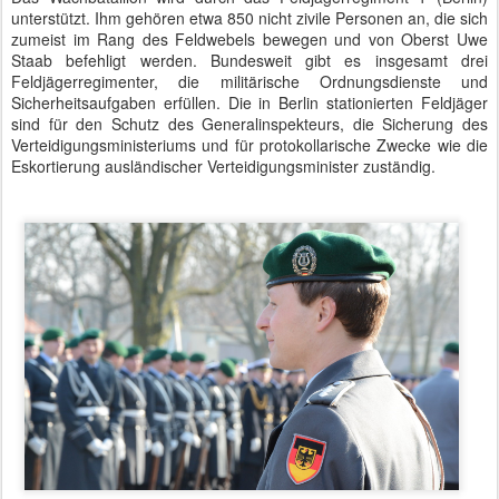
Leber-Kaserne
Autor: Matthias Baumann
Gepostet vor
16th February 2017
von
BTB concept Media GmbH
Standort:
Kurt-Schumacher-Damm 41, 13405 Berlin, Deutschland
Labels:
Bundespräsident
Bundesregierung
SiPol
Präsident Uruguays, Tabaré Vázquez, in
FEB
8
Berlin
Heute wehte eine blauweiße Fahne mit gelber Sonne vor dem
Bundeskanzleramt. Minus fünf Grad zum Empfang eines
Präsidenten, dessen Heimatland zurzeit den Spätsommer erlebt.