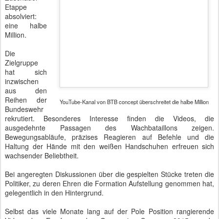
Paraguay ist auch dadurch interessant, dass Arbeitskraft extrem
günstig eingekauft werden kann. Es gelten Monatslöhne von 200
Euro. Somit lässt sich ein 65-Quadratmeter-Haus im mediterranen
Stil bereits für unter 15.000 Euro bauen und ein 100-Quadratmeter-
Haus in diesem Stil für unter 40.000 Euro. Ganz abgesehen von
den günstigen Preisen für das Bauland.
Paraguay beeindruckt durch sein wildromantisches Terrain im
zentralen Südamerika. Bereits beim Landeanflug fällt die rote Erde
auf, aus der die Pisten und Nebenstraßen beschaffen sind.
Paraguay hat nur doppelt so viele Einwohner wie Berlin, erstreckt
sich jedoch auf eine Fläche von 406.752 Quadratkilometern.
Der sechzigjährige
Horacio Cartes ist
seit drei Jahren im
Amt. Seit 2009
gehört er der
konservativen
Colorado-Partei an.
Er kommt aus der
Wirtschaft und war
ein so erfolgreicher