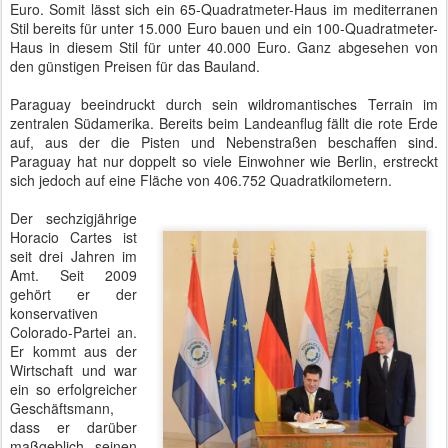
Unter den mehr als 1.000 angemeldeten Gästen sind 66 Admiräle
und Generäle mit ein bis vier Sternen sowie europäische Minister,
Botschafter und Militärattachés. Nicht jeder Oberst ist von einem
General zu unterscheiden, da die silbernen Sterne in einigen
Staaten ein goldenes Äquivalent haben und Generäle durch Striche
auf den Schulterstücken optisch in die jeweilige Hierarchie
eingetaktet werden.
Anhand des heute Gesagten könnte die Lage Europas als
angespannt bis kritisch angesehen werden.