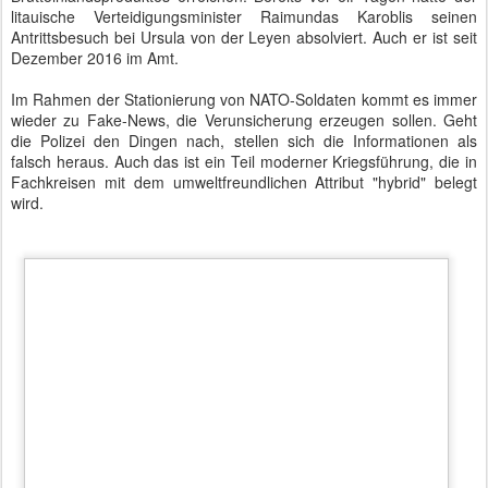
Litauens Ministerpräsident Skvernelis zum Antrittsbesuch in Berlin
Litauen erlebt aber noch weitere Herausforderungen. Hatte das
Land vor wenigen Jahren noch so viele Einwohner wie Berlin, ist
diese Zahl inzwischen auf 2,9 Millionen abgeschmolzen.
Insbesondere Großbritannien stellt ein beliebtes Ziel der
Auswanderung dar, gefolgt von Irland und Norwegen. Ethnische
Minderheiten wie Russen, Polen, Weißrussen und andere nehmen
stetig ab. Polen und Russen hatten vor fünfzig Jahren jeweils noch
knapp acht Prozent der Bevölkerung ausgemacht.
Bei den Gesprächen mit der Kanzlerin ging es neben den oben
erwähnten Sicherheitsthemen auch um Reaktorsicherheit, die
Energieversorgung Litauens und das duale Berufsbildungssystem.
Video:
Empfang des litauischen Ministerpräsidenten mit militärischen
Ehren
Autor: Matthias Baumann
Gepostet vor
23rd February 2017
von
BTB concept Media GmbH
Standort:
Willy-Brandt-Straße 1, 10557 Berlin, Deutschland
Labels:
Angela Merkel
Bundeskanzlerin
Bundesregierung