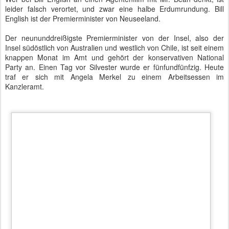
Bundeskanzleramt
Autor: Matthias Baumann
Gepostet vor
16th January 2017
von
BTB concept Media GmbH
Standort:
Bundeskanzleramt Berlin, 10557 Berlin, Deutschland
Labels:
Angela Merkel
Botschafter
Bundeskanzlerin
Bundesregierung
Commonwealth
Premierminister
JAN
Die halbe Million
2
"Das ist ja langweilig", charakterisierte kürzlich ein Jugendlicher die
Themen unseres
YouTube-Kanals
. Er gehörte offensichtlich nicht
zur Zielgruppe.
Passend zum