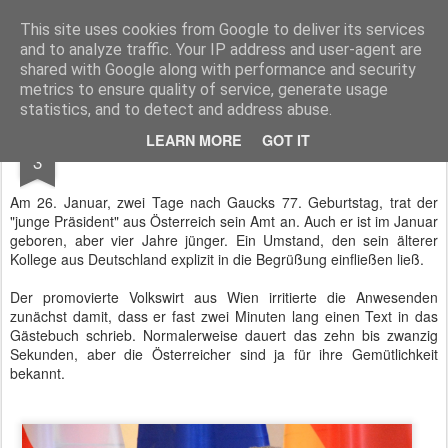
BTB concept Media GmbH
Presseberichte zu Bundespolitik, Diplomatie, Sicherheitspolitik, Wirtschaft, Fahrzeugtechnik und IT - Pressedienst, Fachartikel, Bildredaktion, O-Ton-Videos
This site uses cookies from Google to deliver its services
and to analyze traffic. Your IP address and user-agent are
shared with Google along with performance and security
metrics to ensure quality of service, generate usage
statistics, and to detect and address abuse.
MAR
LEARN MORE
GOT IT
Van der Bellen bekennt sich zur EU
3
Am 26. Januar, zwei Tage nach Gaucks 77. Geburtstag, trat der
"junge Präsident" aus Österreich sein Amt an. Auch er ist im Januar
geboren, aber vier Jahre jünger. Ein Umstand, den sein älterer
Kollege aus Deutschland explizit in die Begrüßung einfließen ließ.
Der promovierte Volkswirt aus Wien irritierte die Anwesenden
zunächst damit, dass er fast zwei Minuten lang einen Text in das
Gästebuch schrieb. Normalerweise dauert das zehn bis zwanzig
Sekunden, aber die Österreicher sind ja für ihre Gemütlichkeit
bekannt.