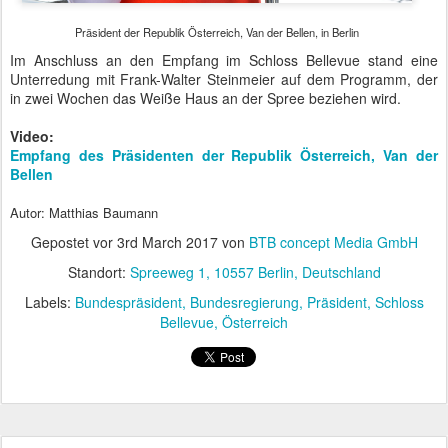
Autor: Matthias Baumann
Gepostet vor
3rd March 2017
von
BTB concept Media GmbH
Standort:
Spreeweg 1, 10557 Berlin, Deutschland
Labels:
Bundespräsident
Bundesregierung
Präsident
Schloss
Bellevue
Österreich
Litauens Ministerpräsident Skvernelis in
FEB
23
Berlin
Zwei Monate nach Amtsantritt reiste der litauische
Ministerpräsident Saulius Skvernelis heute nach Berlin und stattete
Bundeskanzlerin Merkel seinen Antrittsbesuch ab. Skvernelis
kandidierte als Vertreter der Bauernpartei LVŽS und liegt damit
eher auf der politischen Wellenlänge der Grünen.