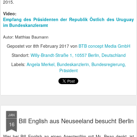
in der Nähe des
Botschafters Rodney Harris
.
Was der Bundesregierung sicher nicht schmeckt, ist die Offenheit
des Mannes aus dem Süden gegenüber der wirtschaftlich
getriebenen Politik von Donald Trump. Er ist sich zwar der
Tertiärpriorität seines Landes bewusst, hofft aber auf ein
wachsendes Engagement der USA im pazifischen Raum.
So geht es Bill English bei seinem Antrittsbesuch vorrangig um gute
Handelskonditionen. Deshalb hatte er zuvor Brüssel besucht und
das Wochenende in Großbritannien verbracht, wo er seine
Amtskollegin Theresa May traf.
Nach dem Essen bei Angela Merkel ist der Rückflug auf die
Südhalbkugel geplant. Dort regiert er innerhalb einer
parlamentarischen Monarchie etwas über vier Millionen Menschen,
von denen sich etwa siebzehn einen ganzen Quadratkilometer
teilen. Auch der Jetlag ist nicht ganz ohne, immerhin sind zwölf
Stunden zu überwinden.
Video:
Empfang von Bill English mit militärischen Ehren im