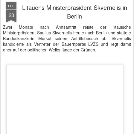
Litauens Ministerpräsident Skvernelis zum Antrittsbesuch in Berlin
Als ehemaliger Polizeikommissar und Innenminister hat er einige
Erfahrungen im Bereich der Sicherheitspolitik und ist wohl deshalb
der Mann der Stunde im litauischen Parlament. Litauen hat eine
wichtige strategische Position an der Ostgrenze Polens und zudem
einen beschaulichen Zugang zur Ostsee im Nordwesten des
Landes. Die NATO verstärkt ihre Präsenz in Litauen, um damit
einen Gegenakzent zu den provokanten "Snap Exercises"
Russlands zu setzen.
Flankierend erhöht das kleine Land im Baltikum seine
Militärausgaben. Bereits im nächsten Jahr soll der
Verteidigungsetat die allgemein geforderten zwei Prozent des