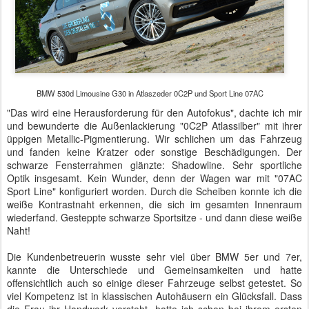
BMW 530d Limousine G30 in Atlaszeder 0C2P und Sport Line 07AC
"Das wird eine Herausforderung für den Autofokus", dachte ich mir
und bewunderte die Außenlackierung "0C2P Atlassilber" mit ihrer
üppigen Metallic-Pigmentierung. Wir schlichen um das Fahrzeug
und fanden keine Kratzer oder sonstige Beschädigungen. Der
schwarze Fensterrahmen glänzte: Shadowline. Sehr sportliche
Optik insgesamt. Kein Wunder, denn der Wagen war mit "07AC
Sport Line" konfiguriert worden. Durch die Scheiben konnte ich die
weiße Kontrastnaht erkennen, die sich im gesamten Innenraum
wiederfand. Gesteppte schwarze Sportsitze - und dann diese weiße
Naht!
Die Kundenbetreuerin wusste sehr viel über BMW 5er und 7er,
kannte die Unterschiede und Gemeinsamkeiten und hatte
offensichtlich auch so einige dieser Fahrzeuge selbst getestet. So
viel Kompetenz ist in klassischen Autohäusern ein Glücksfall. Dass