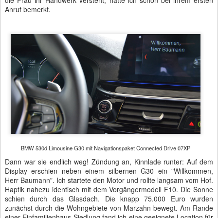
die Frau ihr Handwerk versteht, hatte ich schon bei ihrem ersten
Anruf bemerkt.
BMW 530d Limousine G30 mit Navigationspaket Connected Drive 07XP
Dann war sie endlich weg! Zündung an, Kinnlade runter: Auf dem
Display erschien neben einem silbernen G30 ein "Willkommen,
Herr Baumann". Ich startete den Motor und rollte langsam vom Hof.
Haptik nahezu identisch mit dem Vorgängermodell F10. Die Sonne
schien durch das Glasdach. Die knapp 75.000 Euro wurden
zunächst durch die Wohngebiete von Marzahn bewegt. Am Rande
einer Einfamilienhaus-Siedlung fand ich eine geeignete Location für