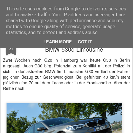
BTB concept Media GmbH
Presseberichte zu Bundespolitik, Diplomatie, Sicherheitspolitik, Wirtschaft, Fahrzeugtechnik und IT - Pressedienst, Fachartikel, Bildredaktion, O-Ton-Videos
This site uses cookies from Google to deliver its services
and to analyze traffic. Your IP address and user-agent are
shared with Google along with performance and security
metrics to ensure quality of service, generate usage
statistics, and to detect and address abuse.
G20 war gestern - G30 rollt durch Berlin:
JUL
LEARN MORE
GOT IT
21
BMW 530d Limousine
Zwei Wochen nach G20 in Hamburg war heute G30 in Berlin
angesagt. Auch G30 birgt Potenzial zum Konflikt mit der Polizei in
sich. In der aktuellen BMW 5er-Limousine G30 verliert der Fahrer
jeglichen Bezug zur Geschwindigkeit. Bei gefühlten 40 km/h steht
plötzlich eine 70 auf dem Tacho oder in der Frontscheibe. Aber der
Reihe nach: