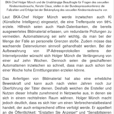
BKA-Chef Holger Münch und die Unabhängige Beauftragte für Fragen des sexuellen
Kindesmissbrauchs, Kerstin Claus, stellen in der Bundespressekonferenz die
Fallzahlen und Erfolge bei der Bekämpfung des sexuellen Kindesmissbrauchs vor.
Laut BKA-Chef Holger Münch werde inzwischen auch KI
(Künstliche Intelligenz) eingesetzt, die eine Trefferquote von 98%
erziele. Hilfreich seien auch Hash-Datenbanken, die bereits
ausgewertetes Bildmaterial erfassen, um redundante Prüfungen zu
vermeiden. Automatisierung sei sehr wichtig, da man bei der
Menge der Fälle an personelle Grenzen stoße. Zudem müsse das
wachsende Datenvolumen sinnvoll gehandhabt werden. Bei der
Aufbewahrung von IP-Adressprotokollen seitens der
Internetprovider wünscht sich Holger Münch die Verlängerung von
einer auf zehn Wochen. Dennoch seien die geschaffenen
Automatismen inzwischen so schnell, dass man auch schon bei
einer Woche hohe Ermittlungsraten erzielen könne.
Das Anfertigen von Bildmaterial hat also eine erhebliche
Beweiskraft und kann auch nach vielen Jahren noch zur
Überführung der Täter dienen. Deshalb weichen die Ersteller und
Nutzen dieser Inhalte zunehmend in Netzwerke aus, in denen sie
sich in einem rechtsfreien Raum wähnen. Holger Münch macht
jedoch deutlich, dass es sich hier um einen Verbrechenstatbestand
handelt, der auch entsprechend offline verfolgt werde. Er appelliert
an die Öffentlichkeit: "Erstatten Sie Anzeige!" und "Sensibilisieren