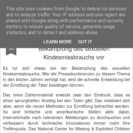
BTB concept Media GmbH
Presseberichte zu Bundespolitik, Diplomatie, Sicherheitspolitik, Wirtschaft, Fahrzeugtechnik und IT - Pressedienst, Fachartikel, Bildredaktion, O-Ton-Videos
This site uses cookies from Google to deliver its services
and to analyze traffic. Your IP address and user-agent are
shared with Google along with performance and security
metrics to ensure quality of service, generate usage
statistics, and to detect and address abuse.
BKA stellt Fallzahlen und Erfolge bei der
MAY
LEARN MORE
GOT IT
Bekämpfung des sexuellen
30
Kindesmissbrauchs vor
Es tut sich etwas bei der Bekämpfung des sexuellen
Kindesmissbrauchs. Wer die Pressekonferenzen zu diesem Thema
in den letzten Jahren verfolgt hat, wird die schnelle Entwicklung bei
der Ermittlung der Täter bestätigen können.
Das reine Zahlenmaterial erweckt zwar den Eindruck, dass es
einen sprunghaften Anstieg bei den Taten gibt. Das relativiert sich
aber, wenn die neuen Methoden zur Ermittlung betrachtet werden.
So sind britische und amerikanische Stellen aktiv dabei,
Internetinhalte nach relevanten Abbildungen zu durchsuchen und
verbessern durch technische Innovationen immer mehr ihre
Trefferquote. Das National Center for Missing & Exploited Children