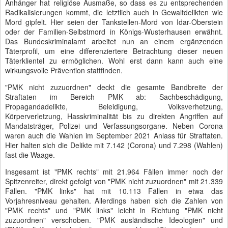
Anhänger hat religiöse Ausmaße, so dass es zu entsprechenden
Radikalisierungen kommt, die letztlich auch in Gewaltdelikten wie
Mord gipfelt. Hier seien der Tankstellen-Mord von Idar-Oberstein
oder der Familien-Selbstmord in Königs-Wusterhausen erwähnt.
Das Bundeskriminalamt arbeitet nun an einem ergänzenden
Täterprofil, um eine differenziertere Betrachtung dieser neuen
Täterklientel zu ermöglichen. Wohl erst dann kann auch eine
wirkungsvolle Prävention stattfinden.
"PMK nicht zuzuordnen" deckt die gesamte Bandbreite der
Straftaten im Bereich PMK ab: Sachbeschädigung,
Propagandadelikte, Beleidigung, Volksverhetzung,
Körperverletzung, Hasskriminalität bis zu direkten Angriffen auf
Mandatsträger, Polizei und Verfassungsorgane. Neben Corona
waren auch die Wahlen im September 2021 Anlass für Straftaten.
Hier halten sich die Delikte mit 7.142 (Corona) und 7.298 (Wahlen)
fast die Waage.
Insgesamt ist "PMK rechts" mit 21.964 Fällen immer noch der
Spitzenreiter, direkt gefolgt von "PMK nicht zuzuordnen" mit 21.339
Fällen. "PMK links" hat mit 10.113 Fällen in etwa das
Vorjahresniveau gehalten. Allerdings haben sich die Zahlen von
"PMK rechts" und "PMK links" leicht in Richtung "PMK nicht
zuzuordnen" verschoben. "PMK ausländische Ideologien" und