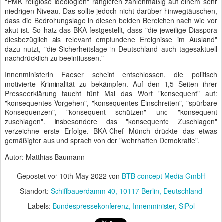
"PMK religiöse Ideologien" rangieren zahlenmäßig auf einem sehr
niedrigen Niveau. Das sollte jedoch nicht darüber hinwegtäuschen,
dass die Bedrohungslage in diesen beiden Bereichen nach wie vor
akut ist. So hatz das BKA festgestellt, dass "die jeweilige Diaspora
diesbezüglich als relevant empfundene Ereignisse im Ausland"
dazu nutzt, "die Sicherheitslage in Deutschland auch tagesaktuell
nachdrücklich zu beeinflussen."
Innenministerin Faeser scheint entschlossen, die politisch
motivierte Kriminalität zu bekämpfen. Auf den 1,5 Seiten ihrer
Presseerklärung taucht fünf Mal das Wort "konsequent" auf:
"konsequentes Vorgehen", "konsequentes Einschreiten", "spürbare
Konsequenzen", "konsequent schützen" und "konsequent
zuschlagen". Insbesondere das "konsequente Zuschlagen"
verzeichne erste Erfolge. BKA-Chef Münch drückte das etwas
gemäßigter aus und sprach von der "wehrhaften Demokratie".
Autor: Matthias Baumann
Gepostet vor
10th May 2022
von
BTB concept Media GmbH
Standort:
Schiffbauerdamm 40, 10117 Berlin, Deutschland
Labels:
Bundespressekonferenz
Innenminister
SiPol