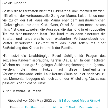
Sie die Kinder!"
Sollten diese Straftaten nicht mit Bildmaterial dokumentiert werden,
hilft oft nur der vertrauensvolle Gang zur Mama. Leider ist es noch
viel zu oft der Fall, dass die Mama eher dem missbräuchlichen
"Onkel" glaubt, als dem Kind. "Nein, Onkel Soundso macht sowas
nicht." ist dann zuweilen die Aussage, die das Kind in ein doppeltes
Trauma hineinrutschen lässt. Das Kind muss dann einerseits die
Straftat und andererseits den eklatanten Vertrauensbuch der
Mutter verarbeiten. Gekrönt wird das nicht selten mit einer
Bloßstellung des Kindes innerhalb der Familie.
Hier setzt die Unabhängige Bevollmächtigte für Fragen des
sexuellen Kindesmissbrauchs, Kerstin Claus, an. In den nächsten
Wochen soll eine großangelegte Aufklärungskampagne aufgesetzt
werden, die den Fokus auf diese familieninterne
Verletzungskaskade lenkt. Laut Kerstin Claus sei hier noch viel zu
tun. Momentan begegne sie noch zu oft der Einstellung: "Ja, sowas
passiert. Aber nicht bei uns!"
Autor: Matthias Baumann
Gepostet vor
30th May 2022
von
BTB concept Media GmbH
Standort:
Schiffbauerdamm 40, 10117 Berlin, Deutschland