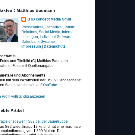
akteur: Matthias Baumann
BTB concept Media GmbH
Presseartikel, Fachartikel, Public
Relations, Social Media, Internet-
Lösungen, Individual-Software,
Datenbank-Systeme
Impressum
|
Datenschutz
dnachweis
 Fotos und Titelbild (C) Matthias Baumann
nahme: Fotos mit Quellenangabe
metare und Abonnements
en mit dem Inkrafttreten der DSGVO abgeschaltet.
en Sie uns am besten auf
YouTube
.
 Profil vollständig anzeigen
iebte Artikel
räzisionsgewehr G82 bei der Jägertruppe
as G82 wiegt knapp 13 kg und hat eine maximale
ampfentfernung von 1.800 Metern. Die
ampfentfernung ergibt sich durch die