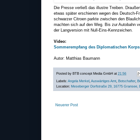
Die Presse verließ das illustre Treiben. Drauße
etwas später erschienen wegen des Deutsch-Fra
schwarzer Citroen parkte zwischen den Blaulic
machten sich auf den Weg. Bis zur Autobahn ve
der Langversion mit Null-Eins-Kennzeichen.
Video:
Sommerempfang des Diplomatischen Korps
Autor: Matthias Baumann
Posted by
BTB concept Media GmbH
at
21:56
Labels:
Angela Merkel
,
Auswärtiges Amt
,
Botschafter
,
B
Location:
Meseberger Dorfstraße 29, 16775 Gransee, 
Neuerer Post