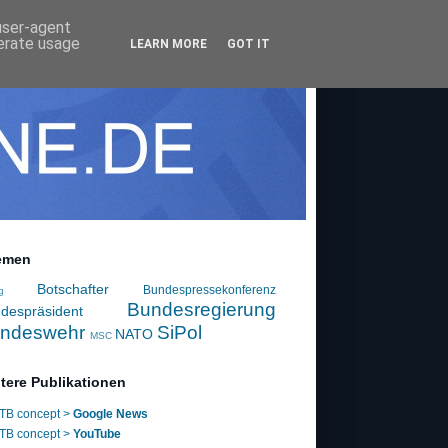
 user-agent
nerate usage
LEARN MORE
GOT IT
emen
Botschafter
Bundespressekonferenz
g
Bundesregierung
despräsident
ndeswehr
SiPol
NATO
MSC
tere Publikationen
TB concept >
Google News
TB concept >
YouTube