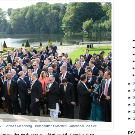
►
►
►
►
►
►
 - Schloss Meseberg - Botschafter zwischen Gartensaal und See
RSS
en vor der Freitreppe zum Gartensaal. Zuerst hielt die