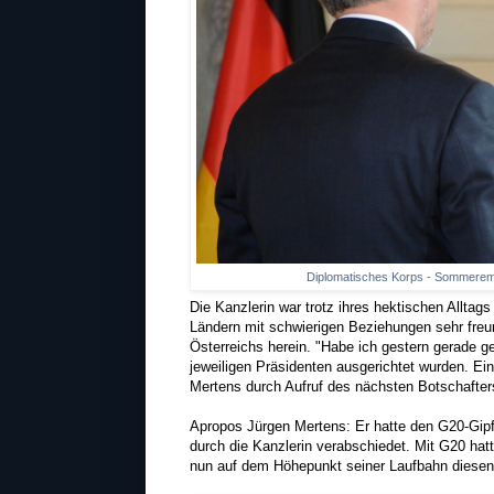
Diplomatisches Korps - Sommeremp
Die Kanzlerin war trotz ihres hektischen Alltag
Ländern mit schwierigen Beziehungen sehr freun
Österreichs herein. "Habe ich gestern gerade 
jeweiligen Präsidenten ausgerichtet wurden. Ei
Mertens durch Aufruf des nächsten Botschafter
Apropos Jürgen Mertens: Er hatte den G20-Gipfe
durch die Kanzlerin verabschiedet. Mit G20 hatt
nun auf dem Höhepunkt seiner Laufbahn diesen