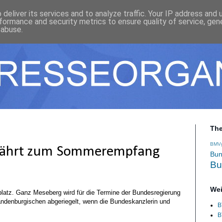
deliver its services and to analyze traffic. Your IP address and
formance and security metrics to ensure quality of service, ge
 abuse.
Th
BMV
 fährt zum Sommerempfang
Bun
Bu
Wei
latz. Ganz Meseberg wird für die Termine der Bundesregierung
randenburgischen abgeriegelt, wenn die Bundeskanzlerin und
B
B