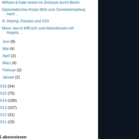
William & Kate reisen im Zickzack durch Berlin
Diplomatisches Korps fährt zum Sommerempfang
nach ...
Xi Jinping, Pandas und G20
Moon Jae-in trifft sich zum Abendessen mit
Angela ...
►
Juni
(9)
►
Mai
(4)
►
April
(2)
►
März
(4)
►
Februar
(3)
►
Januar
(2)
2016
(54)
2015
(75)
2014
(106)
2013
(107)
2012
(31)
2011
(15)
 abonnieren