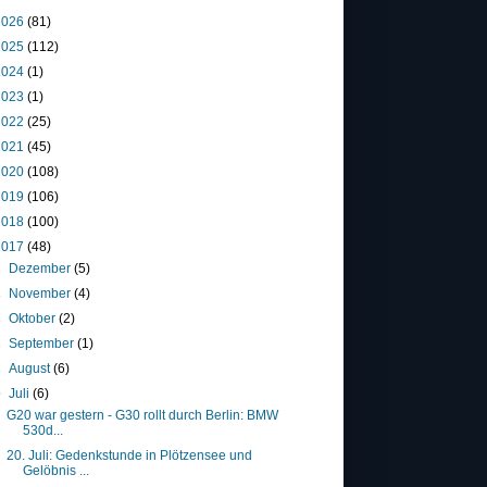
2026
(81)
2025
(112)
2024
(1)
2023
(1)
2022
(25)
2021
(45)
2020
(108)
2019
(106)
2018
(100)
2017
(48)
►
Dezember
(5)
►
November
(4)
►
Oktober
(2)
►
September
(1)
►
August
(6)
▼
Juli
(6)
G20 war gestern - G30 rollt durch Berlin: BMW
530d...
20. Juli: Gedenkstunde in Plötzensee und
Gelöbnis ...