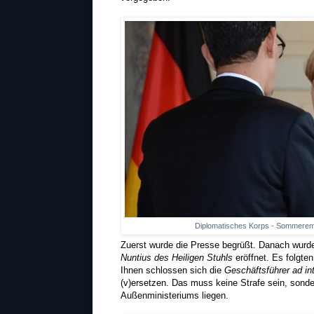
Diplomatisches Korps - Sommeremp
Zuerst wurde die Presse begrüßt. Danach wurde
Nuntius des Heiligen Stuhls
eröffnet. Es folgten
Ihnen schlossen sich die
Geschäftsführer ad in
(v)ersetzen. Das muss keine Strafe sein, sond
Außenministeriums liegen.