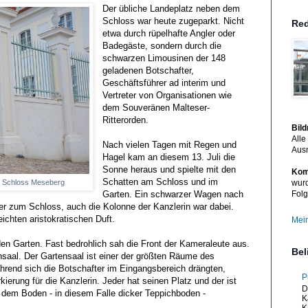
Der übliche Landeplatz neben dem
Schloss war heute zugeparkt. Nicht
Red
etwa durch rüpelhafte Angler oder
Badegäste, sondern durch die
schwarzen Limousinen der 148
geladenen Botschafter,
Geschäftsführer ad interim und
Vertreter von Organisationen wie
dem Souveränen Malteser-
Ritterorden.
Bil
Alle
Nach vielen Tagen mit Regen und
Aus
Hagel kam an diesem 13. Juli die
Sonne heraus und spielte mit den
Kom
Schatten am Schloss und im
- Schloss Meseberg
wurd
Garten. Ein schwarzer Wagen nach
Folg
er zum Schloss, auch die Kolonne der Kanzlerin war dabei.
ichten aristokratischen Duft.
Mein
n den Garten. Fast bedrohlich sah die Front der Kameraleute aus.
Bel
nsaal. Der Gartensaal ist einer der größten Räume des
hrend sich die Botschafter im Eingangsbereich drängten,
P
ierung für die Kanzlerin. Jeder hat seinen Platz und der ist
D
dem Boden - in diesem Falle dicker Teppichboden -
K
K