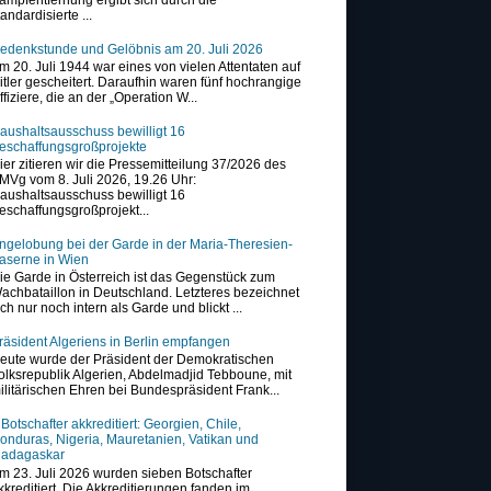
tandardisierte ...
edenkstunde und Gelöbnis am 20. Juli 2026
m 20. Juli 1944 war eines von vielen Attentaten auf
itler gescheitert. Daraufhin waren fünf hochrangige
ffiziere, die an der „Operation W...
aushaltsausschuss bewilligt 16
eschaffungsgroßprojekte
ier zitieren wir die Pressemitteilung 37/2026 des
MVg vom 8. Juli 2026, 19.26 Uhr:
aushaltsausschuss bewilligt 16
eschaffungsgroßprojekt...
ngelobung bei der Garde in der Maria-Theresien-
aserne in Wien
ie Garde in Österreich ist das Gegenstück zum
achbataillon in Deutschland. Letzteres bezeichnet
ich nur noch intern als Garde und blickt ...
räsident Algeriens in Berlin empfangen
eute wurde der Präsident der Demokratischen
olksrepublik Algerien, Abdelmadjid Tebboune, mit
ilitärischen Ehren bei Bundespräsident Frank...
 Botschafter akkreditiert: Georgien, Chile,
onduras, Nigeria, Mauretanien, Vatikan und
adagaskar
m 23. Juli 2026 wurden sieben Botschafter
kkreditiert. Die Akkreditierungen fanden im