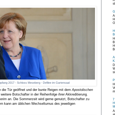
s
G
A
H
O
H
B
H
B
H
B
A
K
D
W
s
P
fang 2017 - Schloss Meseberg - Defilee im Gartensaal
H
V
 die Tür geöffnet und der bunte Reigen mit dem
Apostolischen
m
 weitere Botschafter in der Reihenfolge ihrer Akkreditierung.
terim
an. Die Sommerzeit wird gerne genutzt, Botschafter zu
7
H
ern kann am üblichen Wechselturnus des jeweiligen
M
A
a