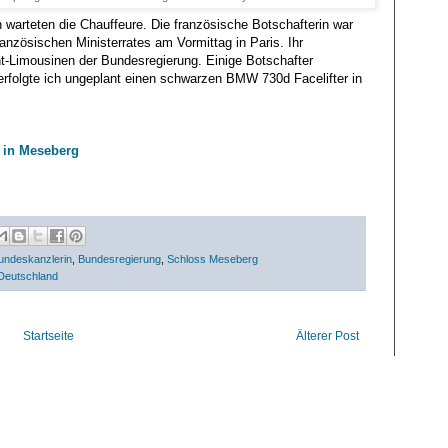
n warteten die Chauffeure. Die französische Botschafterin war
nzösischen Ministerrates am Vormittag in Paris. Ihr
ht-Limousinen der Bundesregierung. Einige Botschafter
rfolgte ich ungeplant einen schwarzen BMW 730d Facelifter in
 in Meseberg
undeskanzlerin
,
Bundesregierung
,
Schloss Meseberg
Deutschland
Startseite
Älterer Post