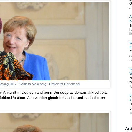
G
a.
A
F
T
h
i
W
K
E
d
S
V
W
N
z
fang 2017 - Schloss Meseberg - Defilee im Gartensaal
K
er Ankunft in Deutschland beim Bundespräsidenten akkreditiert.
B
Defilee-Position. Alle werden gleich behandelt und nach diesen
S
H
B
I
Art