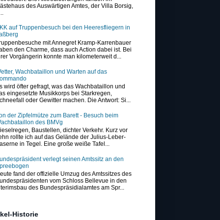
ästehaus des Auswärtigen Amtes, der Villa Borsig,
..
KK auf Truppenbesuch bei den Heeresfliegern in
aßberg
ruppenbesuche mit Annegret Kramp-Karrenbauer
aben den Charme, dass auch Action dabei ist. Bei
hrer Vorgängerin konnte man kilometerweit d...
etter, Wachbataillon und Warten auf das
ommando
s wird öfter gefragt, was das Wachbataillon und
as eingesetzte Musikkorps bei Starkregen,
chneefall oder Gewitter machen. Die Antwort: Si...
on der Zipfelmütze zum Barett - Besuch beim
achbataillon des BMVg
ieselregen, Baustellen, dichter Verkehr. Kurz vor
ehn rollte ich auf das Gelände der Julius-Leber-
aserne in Tegel. Eine große weiße Tafel...
undespräsident verlegt seinen Amtssitz an den
preebogen
eute fand der offizielle Umzug des Amtssitzes des
undespräsidenten vom Schloss Bellevue in den
nterimsbau des Bundespräsidialamtes am Spr...
ikel-Historie