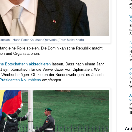
z
K
W
K
E
d
S
Kolumbien - Hans Peter Knudsen Quevedo (Foto: Malte Koch)
B
S
ang eine Rolle spielen. Die Dominikanische Republik macht
H
gen und Organisationen.
B
I
ne Botschafterin akkreditieren
lassen. Dass nach einem Jahr
M
ist symptomatisch für die Verweildauer von Diplomaten. Wer
d
n Wechsel mögen. Offizieren der Bundeswehr geht es ähnlich.
S
Präsidenten Kolumbiens
empfangen.
1
v
A
e
M
w
I
Art