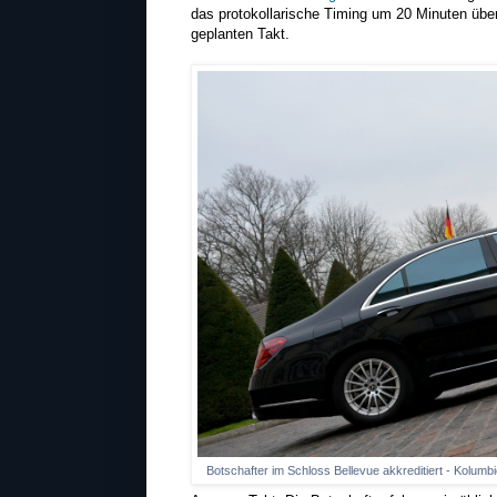
das protokollarische Timing um 20 Minuten übe
geplanten Takt.
Botschafter im Schloss Bellevue akkreditiert - Kolum