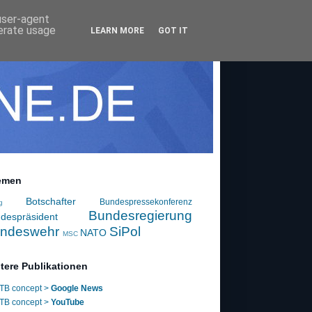
 user-agent
nerate usage
LEARN MORE
GOT IT
emen
Botschafter
Bundespressekonferenz
g
Bundesregierung
despräsident
ndeswehr
SiPol
NATO
MSC
tere Publikationen
TB concept >
Google News
TB concept >
YouTube