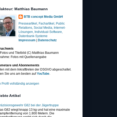
akteur: Matthias Baumann
BTB concept Media GmbH
Presseartikel, Fachartikel, Public
Relations, Social Media, Internet-
Lösungen, Individual-Software,
Datenbank-Systeme
Impressum
|
Datenschutz
dnachweis
 Fotos und Titelbild (C) Matthias Baumann
nahme: Fotos mit Quellenangabe
metare und Abonnements
en mit dem Inkrafttreten der DSGVO abgeschaltet.
en Sie uns am besten auf
YouTube
.
 Profil vollständig anzeigen
iebte Artikel
räzisionsgewehr G82 bei der Jägertruppe
as G82 wiegt knapp 13 kg und hat eine maximale
ampfentfernung von 1.800 Metern. Die
ampfentfernung ergibt sich durch die