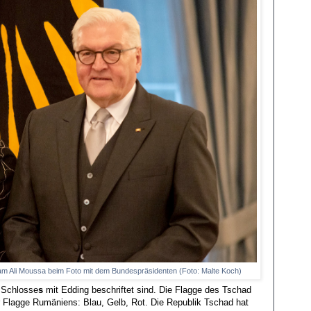
riam Ali Moussa beim Foto mit dem Bundespräsidenten (Foto: Malte Koch)
s Schlosse
s
mit Edding beschriftet sind. Die Flagge des Tschad
er Flagge Rumäniens: Blau, Gelb, Rot. Die Republik Tschad hat