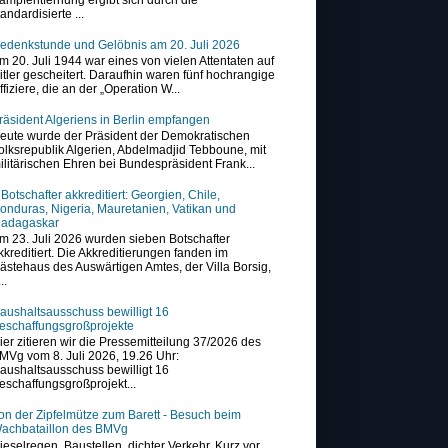
tandardisierte ...
edenkstunde und Gelöbnis am 20. Juli 2026
m 20. Juli 1944 war eines von vielen Attentaten auf
itler gescheitert. Daraufhin waren fünf hochrangige
ffiziere, die an der „Operation W...
räsident Algeriens in Berlin empfangen
eute wurde der Präsident der Demokratischen
olksrepublik Algerien, Abdelmadjid Tebboune, mit
ilitärischen Ehren bei Bundespräsident Frank...
 Botschafter akkreditiert: Georgien, Chile,
onduras, Nigeria, Mauretanien, Vatikan und
adagaskar
m 23. Juli 2026 wurden sieben Botschafter
kkreditiert. Die Akkreditierungen fanden im
ästehaus des Auswärtigen Amtes, der Villa Borsig,
..
aushaltsausschuss bewilligt 16
eschaffungsgroßprojekte
ier zitieren wir die Pressemitteilung 37/2026 des
MVg vom 8. Juli 2026, 19.26 Uhr:
aushaltsausschuss bewilligt 16
eschaffungsgroßprojekt...
on der Zipfelmütze zum Barett - Besuch beim
achbataillon des BMVg
ieselregen, Baustellen, dichter Verkehr. Kurz vor