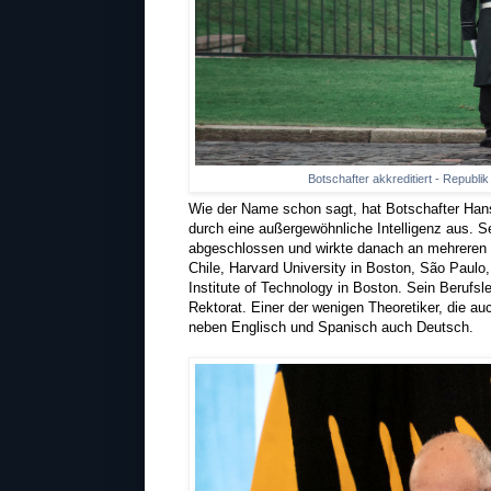
Botschafter akkreditiert - Republi
Wie der Name schon sagt, hat Botschafter Han
durch eine außergewöhnliche Intelligenz aus. 
abgeschlossen und wirkte danach an mehreren U
Chile, Harvard University in Boston, São Paul
Institute of Technology in Boston. Sein Beruf
Rektorat. Einer der wenigen Theoretiker, die 
neben Englisch und Spanisch auch Deutsch.