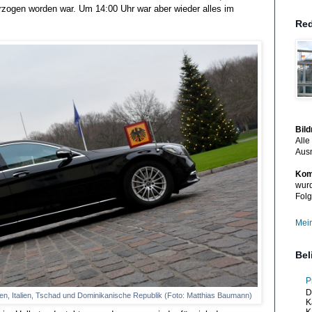
rzogen worden war. Um 14:00 Uhr war aber wieder alles im
Red
Bil
Alle
Aus
Kom
wurd
Folg
Mein
Bel
P
D
bien, Italien, Tschad und Dominikanische Republik (Foto: Matthias Baumann)
K
K