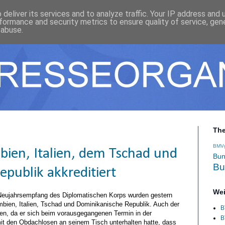
deliver its services and to analyze traffic. Your IP address and
formance and security metrics to ensure quality of service, ge
 abuse.
Th
BMV
bien, Italien, dem Tschad und
Bun
Bu
publik akkreditiert
Wei
Neujahrsempfang des Diplomatischen Korps wurden gestern
umbien, Italien, Tschad und Dominikanische Republik. Auch der
B
en, da er sich beim vorausgegangenen Termin in der
B
it den Obdachlosen an seinem Tisch unterhalten hatte, dass