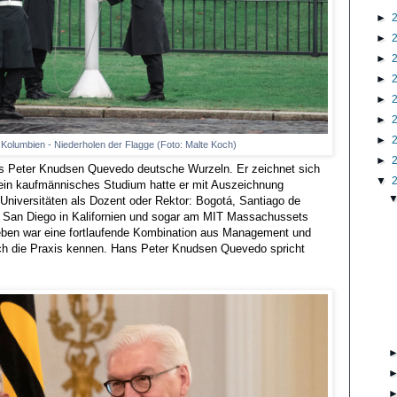
►
►
►
►
►
►
►
k Kolumbien - Niederholen der Flagge (Foto: Malte Koch)
►
s Peter Knudsen Quevedo deutsche Wurzeln. Er zeichnet sich
▼
Sein kaufmännisches Studium hatte er mit Auszeichnung
niversitäten als Dozent oder Rektor: Bogotá, Santiago de
o, San Diego in Kalifornien und sogar am MIT Massachussets
sleben war eine fortlaufende Kombination aus Management und
auch die Praxis kennen. Hans Peter Knudsen Quevedo spricht