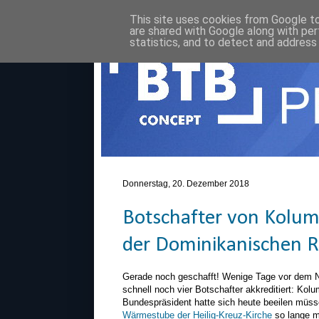
This site uses cookies from Google to 
are shared with Google along with per
statistics, and to detect and address
Donnerstag, 20. Dezember 2018
Botschafter von Kolum
der Dominikanischen Re
Gerade noch geschafft! Wenige Tage vor dem 
schnell noch vier Botschafter akkreditiert: Kol
Bundespräsident hatte sich heute beeilen müss
Wärmestube der Heilig-Kreuz-Kirche
so lange m