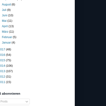
►
August
(6)
►
Juli
(9)
►
Juni
(10)
►
Mai
(11)
►
April
(13)
►
März
(11)
►
Februar
(5)
►
Januar
(4)
2017
(48)
2016
(54)
2015
(75)
2014
(106)
2013
(107)
2012
(31)
2011
(15)
 abonnieren
Posts