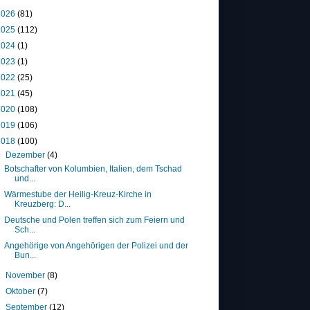
2026
(81)
2025
(112)
2024
(1)
2023
(1)
2022
(25)
2021
(45)
2020
(108)
2019
(106)
2018
(100)
▼
Dezember
(4)
Botschafter von Kolumbien, Italien, dem Tschad
und...
Wärmestube der Heilig-Kreuz-Kirche in
Kreuzberg: D...
Deutsche und Polen treffen sich zum Feiern und
Sch...
Angehörige von Angehörigen der Polizei und der
Bun...
►
November
(8)
►
Oktober
(7)
►
September
(12)