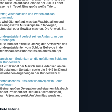
ehn rollte ich auf das Gelände der Julius-Leber-
aserne in Tegel. Eine große weiße Tafel...
etter, Wachbataillon und Warten auf das
ommando
s wird öfter gefragt, was das Wachbataillon und
as eingesetzte Musikkorps bei Starkregen,
chneefall oder Gewitter machen. Die Antwort: Si...
undespräsident verlegt seinen Amtssitz an den
preebogen
eute fand der offizielle Umzug des Amtssitzes des
undespräsidenten vom Schloss Bellevue in den
nterimsbau des Bundespräsidialamtes am Spr...
arsch zum Gedenken an die gefallenen Soldaten
er Bundeswehr
eit 2018 findet der Marsch zum Gedenken an die
20 gefallenen Soldaten sowie die 3.447 im Dienst
erstorbenen Angehörigen der Bundeswehr st...
serbaidschans Präsident Ilham Alijew in Berlin
mpfangen
it einer großen Delegation und eigenem Maybach
ar der Präsident der Republik Aserbaidschan,
lham Alijew, angereist. Am Vormittag wurde er...
ikel-Historie