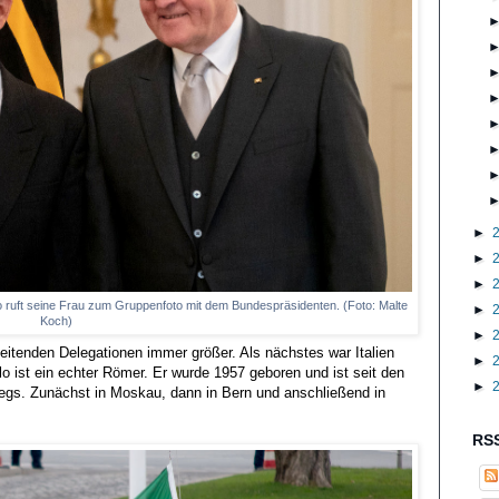
►
►
►
tiolo ruft seine Frau zum Gruppenfoto mit dem Bundespräsidenten. (Foto: Malte
►
Koch)
►
eitenden Delegationen immer größer. Als nächstes war Italien
►
lo ist ein echter Römer. Er wurde 1957 geboren und ist seit den
►
egs. Zunächst in Moskau, dann in Bern und anschließend in
RSS