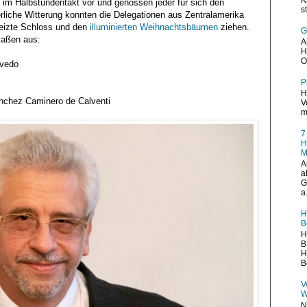
h im Halbstundentakt vor und genossen jeder für sich den
s
erliche Witterung konnten die Delegationen aus Zentralamerika
eizte Schloss und den
illuminierten Weihnachtsbäumen
ziehen.
G
maßen aus:
A
H
O
evedo
P
H
ánchez Caminero de Calventi
V
m
7
H
M
A
a
G
a.
H
B
H
B
H
B
V
W
N