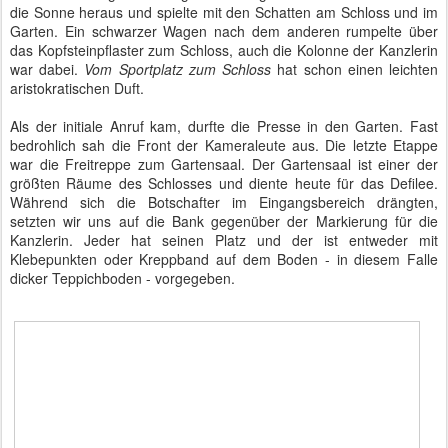
Zuerst wurde die Presse begrüßt. Danach wurde die Tür geöffnet
und der bunte Reigen mit dem
Apostolischen Nuntius des Heiligen
Stuhls
eröffnet. Es folgten weitere Botschafter in der Reihenfolge
ihrer Akkreditierung. Ihnen schlossen sich die
Geschäftsführer ad
interim
an. Die Sommerzeit wird gerne genutzt, Botschafter zu
(v)ersetzen. Das muss keine Strafe sein, sondern kann am
üblichen Wechselturnus des jeweiligen Außenministeriums liegen.
Diplomatisches Korps - Sommerempfang 2017 - Schloss Meseberg - Defilee im
Gartensaal
Neue Botschafter werden in der Reihenfolge ihrer Ankunft in
Deutschland beim Bundespräsidenten akkreditiert. Nach dieser