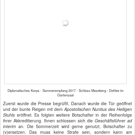
Reihenfolge richtet sich auch ihre Defilee-Position. Alle werden
gleich behandelt und nach diesen zeitlichen Gesichtspunkten
sortiert.
Diplomatisches Korps - Sommerempfang 2017 - Schloss Meseberg - Defilee im
Gartensaal
Die Kanzlerin war trotz ihres hektischen Alltags sehr entspannt und
begrüßte auch die Botschafter aus Ländern mit schwierigen
Beziehungen sehr freundlich. Mit einem "Grüß Gott" stürmte der
Botschafter Österreichs herein. "Habe ich gestern gerade
getroffen", sagte Angela Merkel mehrfach, wenn Grüße des
jeweiligen Präsidenten ausgerichtet wurden. Einige Händedrücke