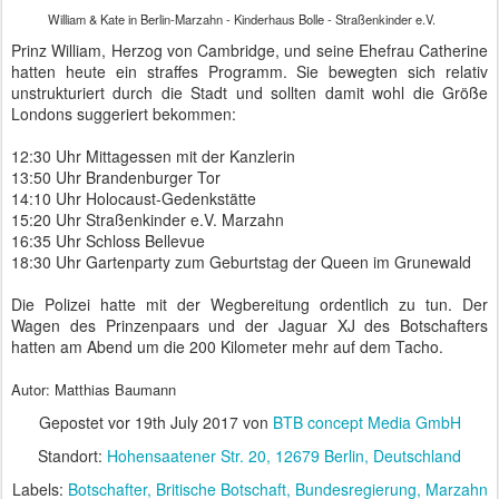
Diplomatisches Korps - Sommerempfang 2017 - Schloss Meseberg
Der übliche Landeplatz neben dem Schloss war heute zugeparkt.