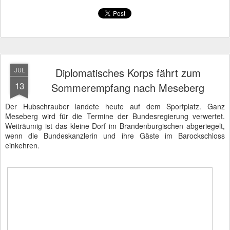
Nicht etwa durch rüpelhafte Angler oder Badegäste, sondern durch
die schwarzen Limousinen der 148 geladenen Botschafter,
Geschäftsführer ad interim und Vertreter von Organisationen wie
dem Souveränen Malteser-Ritterorden.
Nach vielen Tagen mit Regen und Hagel kam an diesem 13. Juli
die Sonne heraus und spielte mit den Schatten am Schloss und im
Garten. Ein schwarzer Wagen nach dem anderen rumpelte über
das Kopfsteinpflaster zum Schloss, auch die Kolonne der Kanzlerin
war dabei.
Vom Sportplatz zum Schloss
hat schon einen leichten
aristokratischen Duft.
Als der initiale Anruf kam, durfte die Presse in den Garten. Fast
bedrohlich sah die Front der Kameraleute aus. Die letzte Etappe
war die Freitreppe zum Gartensaal. Der Gartensaal ist einer der
größten Räume des Schlosses und diente heute für das Defilee.
Während sich die Botschafter im Eingangsbereich drängten,
setzten wir uns auf die Bank gegenüber der Markierung für die
Kanzlerin. Jeder hat seinen Platz und der ist entweder mit
Klebepunkten oder Kreppband auf dem Boden - in diesem Falle
dicker Teppichboden - vorgegeben.