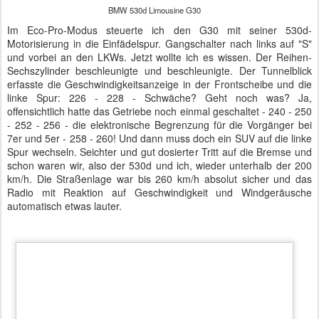
BMW 530d Limousine G30 mit Innovationspaket 07R7 inklusive Head-Up Display
Ich hatte genug erlebt und konnte schon bei der Abfahrt zur IGA
die Autobahn verlassen. Mit einem breiten Grinsen im Gesicht
lenkte ich den Wagen an der IGA vorbei und stoppte an einer
Zapfsäule für Diesel. Die 40 Kilometer hatten gerade mal 5 Euro
gekostet. Nach etwa einer Stunde stellte ich den Wagen auf dem
Parkplatz der BMW-Niederlassung ab. Klack, die Spiegel klappten
an und ich warf noch einen letzten Blick auf die Ledersitze mit
Kontrastnaht: LCFK Dakota.
Autor: Matthias Baumann
Gepostet vor
21st July 2017
von
BTB concept Media GmbH