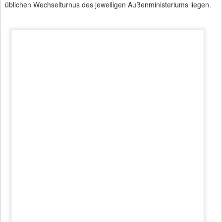
dauerten so lange, dass Protokollchef Jürgen Mertens durch Aufruf
des nächsten Botschafters das jähe Ende der Begrüßung einleiten
musste.
Apropos Jürgen Mertens: Er hatte den G20-Gipfel protokollarisch
vorbereitet und wurde mit herzlichem Dank durch die Kanzlerin
verabschiedet. Mit G20 hatte er sein Meisterstück des Protokolls
geliefert und verlässt nun auf dem Höhepunkt seiner Laufbahn
diesen Posten.