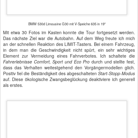
Element zur Vermeidung eines Fahrverbotes. Ich schaltete die
Fahrerlebnisse Comfort, Sport und Eco Pro
durch und stellte fest,
dass das Verhalten weitestgehend den Vorgängermodellen glich.
Positiv fiel die Beständigkeit des abgeschalteten
Start-Stopp-Modus
auf. Diese ökologische Zwangsbeglückung deaktiviere ich generell
als erstes.
BMW 530d Limousine G30 mit adaptivem Kurvenlicht 0524
Kurz vor dem blauen Schild der Autobahn-Auffahrt schwebte der
Wagen durch ein Waldstück. Dadurch kam das
ambiente Licht
mit
dem Konfigurationscode 04UR so richtig zur Geltung. Der