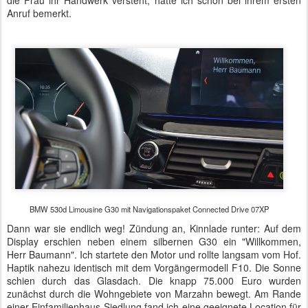
die Frau ihr Handwerk versteht, hatte ich schon bei ihrem ersten
Anruf bemerkt.
BMW 530d Limousine G30 mit Navigationspaket Connected Drive 07XP
Dann war sie endlich weg! Zündung an, Kinnlade runter: Auf dem
Display erschien neben einem silbernen G30 ein "Willkommen,
Herr Baumann". Ich startete den Motor und rollte langsam vom Hof.
Haptik nahezu identisch mit dem Vorgängermodell F10. Die Sonne
schien durch das Glasdach. Die knapp 75.000 Euro wurden
zunächst durch die Wohngebiete von Marzahn bewegt. Am Rande
einer Einfamilienhaus-Siedlung fand ich eine geeignete Location für