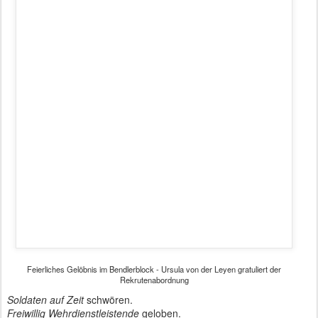
Stabsmusikkorps
Feierliches Gelöbnis zum 20. Juli
Autor: Matthias Baumann
Gepostet vor
20th July 2017
von
BTB concept Media GmbH
Standort:
Bendlerblock, Stauffenbergstraße 18, 10785 Berlin,
Deutschland
Labels:
Bundesregierung
SiPol
Verteidigungsministerium
William & Kate reisen im Zickzack durch
JUL
19
Berlin
Dem Stadtteil Marzahn haftet bis heute das Image des sozialen
Brennpunktes an. Da hilft auch die IGA 2017 mit ihren 750.000
Besuchern nur wenig. Dabei hat sich in den letzten 20 Jahren bei
Bausubstanz, Wirtschaft, Lebensqualität und Beschäftigungsquote