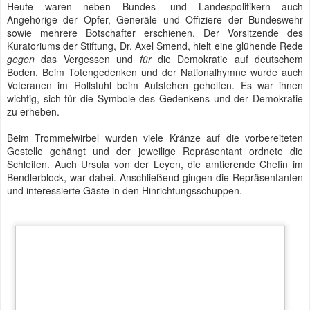
Musiker packten ihre Instrumente in den Bus. Botschafter warteten
auf ihre Fahrer. Das Timing war perfekt für eine entspannte Fahrt
zum Bendlerblock. Dort sollte das traditionelle
Gelöbnis zum 20.
Juli
stattfinden.
Das Eintreffen der Ministerin in ihrem
Hause war wohl das
Startsignal zum Abriegeln sämtlicher Straßen um das Gelände an
der Stauffenbergstraße. Das war deutlich bei der Parkplatzsuche zu
erleben. Polizei und Feldjäger führten diesen Auftrag entspannt
und sehr professionell aus. Für Besucher gab es spezielle
Zugänge, wenn sie nicht ohnehin per Bus aus der
Julius-Leber-
Kaserne
kamen.