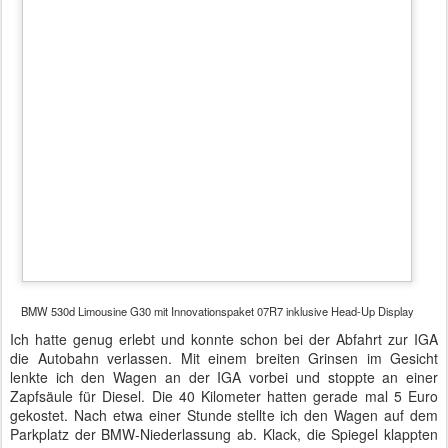
Standort:
Blumberger Damm 2, 12683 Berlin, Deutschland
Labels:
Autotest
BMW
Probefahrt
20. Juli: Gedenkstunde in Plötzensee und
JUL
20
Gelöbnis im Bendlerblock
12 Pfennige für Porto, 1,50 Reichsmark pro Tag für die Haft und
300 Reichsmark für die Hinrichtung mussten die Angehörigen
aufbringen. Im
Hinrichtungsschuppen
von
Plötzensee
wurde
geköpft und gehängt. Die Scharfrichter bekamen ein Jahresgehalt
von 3.500 Reichsmark und je Hinrichtung eine Prämie von 65
Reichsmark. Mit einer Hinrichtung pro Woche konnte das
Jahresgehalt verdoppelt werden. In den Jahren 1933 bis 1945
waren es fast 3.000 Menschen, die den Hinrichtungsschuppen mit
seinen zwei kargen Räumen nicht lebend verließen.