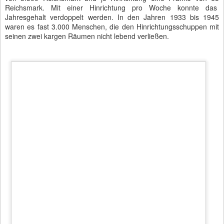
Der heutige 20. Juli ist die symbolische Gedenkmarke für alle Opfer
der Nazi-Herrschaft. Er geht zurück auf den
20. Juli 1944
, an dem
Oberst i.G. von Stauffenberg eine Bombe zündete und vom
sicheren Tod Hitlers ausging. Vieles war vorbereitet und lief
zunächst nach Plan. Dann wurde die Nachricht verbreitet, dass
Hitler noch lebe.
Damit kam der Umsturz ins Stocken. Generäle verweigerten sich
dem Umsturz und noch am selben Abend wurden General Olbricht,
Oberst i.G. von Stauffenberg, Oberst i.G. von Quirnheim und
Oberstleutnant von Haeften wegen Hochverrats im Hof des
Bendlerblocks erschossen. Generaloberst Beck sollte sich selbst
töten. In den letzten Kriegsmonaten nach dem 20. Juli 1944
starben mehr Menschen als in den vorherigen fünf Jahren. Die
Offiziere mit den Adelstiteln hatten das Lagebild wohl realistisch
eingeschätzt.