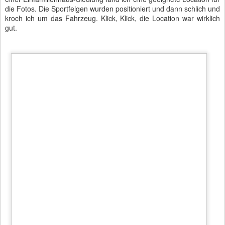
die Fotos. Die Sportfelgen wurden positioniert und dann schlich und
kroch ich um das Fahrzeug. Klick, Klick, die Location war wirklich
gut.
BMW 530d Limousine G30 mit V-Speiche 635 in 19"
Mit etwa 30 Fotos im Kasten konnte die Tour fortgesetzt werden.
Das nächste Ziel war die Autobahn. Auf dem Weg freute ich mich
an der schnellen Reaktion des LIMIT-Tasters. Bei einem Fahrzeug,
in dem man die Geschwindigkeit nicht spürt, ein sehr wichtiges