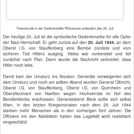
Feierstunde in der Gedenkstätte Plötzensee anlässlich des 20. Juli
Heute waren neben Bundes- und Landespolitikern auch
Angehörige der Opfer, Generäle und Offiziere der Bundeswehr
sowie mehrere Botschafter erschienen. Der Vorsitzende des
Kuratoriums der Stiftung, Dr. Axel Smend, hielt eine glühende Rede
gegen
das Vergessen und
für
die Demokratie auf deutschem
Boden. Beim Totengedenken und der Nationalhymne wurde auch