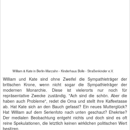
William & Kate in Berlin-Marzahn - Kinderhaus Bolle - Straßenkinder e.V.
Prinz William, Herzog von Cambridge, und seine Ehefrau Catherine
hatten heute ein straffes Programm. Sie bewegten sich relativ
unstrukturiert durch die Stadt und sollten damit wohl die Größe
Londons suggeriert bekommen:
12:30 Uhr Mittagessen mit der Kanzlerin
13:50 Uhr Brandenburger Tor
14:10 Uhr Holocaust-Gedenkstätte
15:20 Uhr Straßenkinder e.V. Marzahn
16:35 Uhr Schloss Bellevue
18:30 Uhr Gartenparty zum Geburtstag der Queen im Grunewald
Die Polizei hatte mit der Wegbereitung ordentlich zu tun. Der
Wagen des Prinzenpaars und der Jaguar XJ des Botschafters
hatten am Abend um die 200 Kilometer mehr auf dem Tacho.