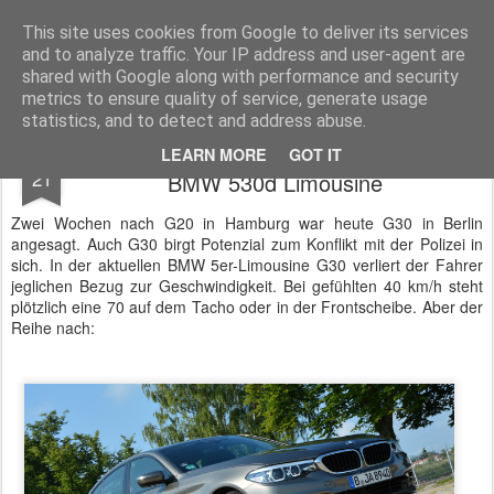
BTB concept Media GmbH
Presseberichte zu Bundespolitik, Diplomatie, Sicherheitspolitik, Wirtschaft, Fahrzeugtechnik und IT - Pressedienst, Fachartikel, Bildredaktion, O-Ton-Videos
This site uses cookies from Google to deliver its services
and to analyze traffic. Your IP address and user-agent are
shared with Google along with performance and security
metrics to ensure quality of service, generate usage
statistics, and to detect and address abuse.
G20 war gestern - G30 rollt durch Berlin:
JUL
LEARN MORE
GOT IT
21
BMW 530d Limousine
Zwei Wochen nach G20 in Hamburg war heute G30 in Berlin
angesagt. Auch G30 birgt Potenzial zum Konflikt mit der Polizei in
sich. In der aktuellen BMW 5er-Limousine G30 verliert der Fahrer
jeglichen Bezug zur Geschwindigkeit. Bei gefühlten 40 km/h steht
plötzlich eine 70 auf dem Tacho oder in der Frontscheibe. Aber der
Reihe nach: