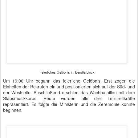
Feierliches Gelöbnis im Bendlerblock - Ursula von der Leyen gratuliert der
Rekrutenabordnung
Soldaten auf Zeit
schwören.
Freiwillig Wehrdienstleistende
geloben.
Dazu trat eine Abordnung von sechs Rekruten an die
Truppenfahne in der Mitte. Über Lautsprecher wurde der Text
vorgelesen und die jeweiligen Uniformierten sprachen ihn laut
nach. Es folgte die Nationalhymne und eine Foto-Session mit der
Ministerin an der seidigen Truppenfahne mit den drei Bändern und
der dicken Kordel am Rand.
Nach etwa einer Stunde verließen die Ministerin und die
Gelöbnisformation des Wachbataillons den Platz. Die Einheiten der
Rekruten riefen noch ihre jeweiligen Parolen. Dann fluteten die
Angehörigen auf den Platz und der familiäre Teil des Abends war
eingeläutet.
Videos:
Gedenkfeier in Plötzensee
Platzkonzert mit Oberstleutnant Kiauka und dem