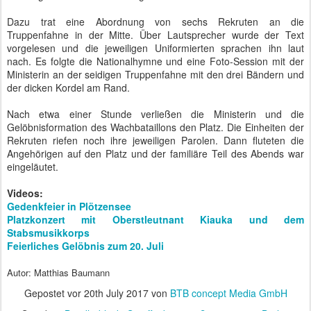
viel getan.
Auch die Bronx
hat sich in den
letzten zehn
Jahren massiv
gewandelt und
man fühlt sich im
Untergrund New
Yorks
neuerdings
sicherer als in
der Bahn, die
nach Köpenick
oder Nikolassee
unterwegs ist.
Deshalb ist es
besonders
honorig, dass
das britische
Prinzenpaar ausgerechnet Marzahn auf dem Programm hatte.