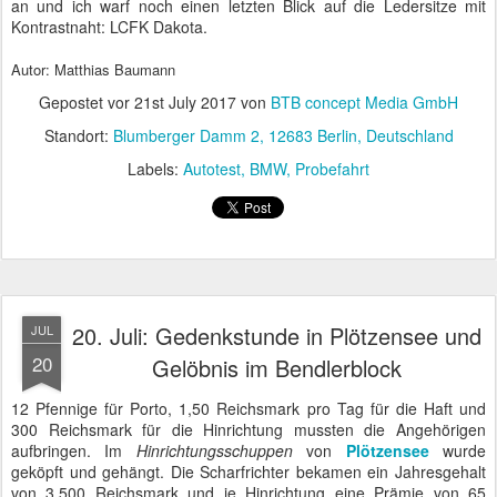
Feierstunde in der Gedenkstätte Plötzensee anlässlich des 20. Juli