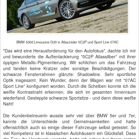
BMW 530d Limousine G30 in Atlaszeder 0C2P und Sport Line 07AC
"Das wird eine Herausforderung für den Autofokus", dachte ich mir
und bewunderte die Außenlackierung "0C2P Atlassilber" mit ihrer
üppigen Metallic-Pigmentierung. Wir schlichen um das Fahrzeug
und fanden keine Kratzer oder sonstige Beschädigungen. Der
schwarze Fensterrahmen glänzte: Shadowline. Sehr sportliche
Optik insgesamt. Kein Wunder, denn der Wagen war mit "07AC
Sport Line" konfiguriert worden. Durch die Scheiben konnte ich die
weiße Kontrastnaht erkennen, die sich im gesamten Innenraum
wiederfand. Gesteppte schwarze Sportsitze - und dann diese weiße
Naht!
Die Kundenbetreuerin wusste sehr viel über BMW 5er und 7er,
kannte die Unterschiede und Gemeinsamkeiten und hatte
offensichtlich auch so einige dieser Fahrzeuge selbst getestet. So
viel Kompetenz ist in klassischen Autohäusern ein Glücksfall. Dass