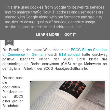
BTB concept Media GmbH
Presseberichte zu Bundespolitik, Diplomatie, Sicherheitspolitik, Wirtschaft, Fahrzeugtechnik und IT - Pressedienst, Fachartikel, Bildredaktion, O-Ton-Videos
This site uses cookies from Google to deliver its services
and to analyze traffic. Your IP address and user-agent are
shared with Google along with performance and security
metrics to ensure quality of service, generate usage
statistics, and to detect and address abuse.
JUN
LEARN MORE
GOT IT
BTB concept in den aktuellen BCCG News
26
Die Erstellung der neuen Webpräsenz der
BCCG British Chamber
of Commerce in Germany
durch
BTB concept
hatte durchweg
positive Resonanz. Neben der neuen Optik bietet das
dahinterliegende Redaktionssystem (CMS) einige Mehrwerte bei
der täglichen Arbeit in der BCCG-Hauptgeschäftsstelle.
Da sich auch
die
gedruckten
Publikationen
der BCCG
einer großen
Beliebtheit