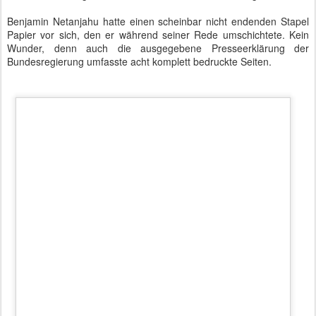
Umfangreiche Agenda - 6. Deutsch-Israelische Regierungskonsultationen
Die 4.0-Verantwortliche Dorothee Bär war ebenfalls dabei. Klar,
dass es dann auch um die Digitale Agenda, die seit letztem Jahr
bestehende Partnerschaft "EXIST Start-up Germany", die
Intensivierung von Forschungsprogrammen und den
Technologietransfer ging.
Das tangierte auch die Spezialthemen von Sigmar Gabriel und
Barbara Hendricks. eMobility, erneuerbare Energien und
Klimawandel wurden beredet. Letzterer wird inzwischen als
"Bedrohung" bezeichnet. Bedrohung gibt es für die einzige
Demokratie im Nahen Osten auch durch Terror und
Nichtanerkennung. Angela Merkel sprach sich für eine
Zweistaatenlösung aus und lobte die Vorbildwirkung Israels bei der
Integration von Zuwanderern.
Bedrohungen bringen auch Cybertechnologien mit sich. Deshalb