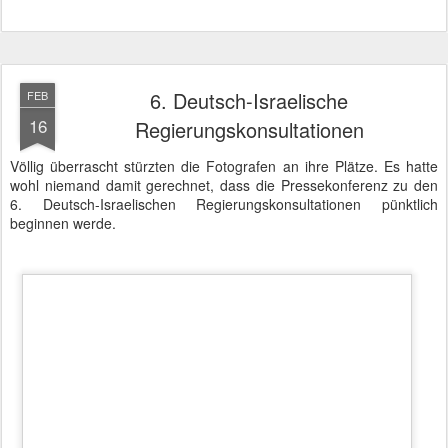
Hand drauf! Jetzt geht es um die Zukunft - 6. Deutsch-Israelische
Regierungskonsultationen
Benjamin Netanjahu und Angela Merkel wirkten entspannt und mit
den Ergebnissen der Unterredungen zufrieden. Das Wort "Schoah"
fiel nur einmal kurz zur Einleitung und ansonsten ging es um
Themen der Gegenwart und Zukunft.
An den Konsultationen hatten die jeweiligen Minister für Inneres,
Wirtschaft und Justiz sowie der israelische Minister für
Einwanderung, Bauministerin Hendricks, Kanzleramtsminister