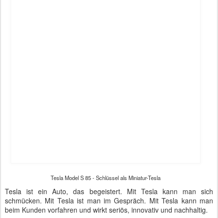
"I am a happy Tesla Driver"!
So leitete eine Dame mit großer Brille und orangenen Haaren ihre
Frage an Tesla-CEO Elon Musk ein. In Tagen, wo ein deutscher
Konzern im Verdacht der Abgaswertmanipulation steht, ist der
Hersteller des weltweit innovativsten Elektroautos ein gefragter
Mann. Die Schlange vor dem Bundeswirtschaftsministerium war
heute gut 200 Meter lang, fast so als wäre ein Popstar oder der
griechische Finanzminister zu Gast.