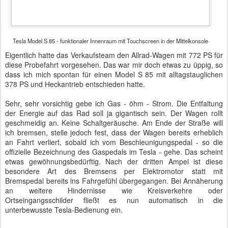
Tesla Model S 85 - souveräner Fahrbahnkontakt auch bei strömendem Regen - wo
sind die Endrohre?
In einem Kreisverkehr versuche ich das heckgetriebene Fahrzeug
in einen Drift zu lenken. Es klappt nicht. Das Fahrwerk und dessen
elektronische Regelsysteme sind so ausgewogen, dass sich der
Wagen zwar agil fahren lässt, aber dennoch souverän auf die
Herausforderungen der Traktion reagiert. Es folgen einige Tests mit
Anfahrt und Beschleunigung aus dem Stand. Von Null auf Hundert
in weniger als sechs Sekunden soll es bereits das Einsteigermodell
von Tesla schaffen. Bei tief durchgedrücktem Gaspedal fährt der
Tesla seicht an und beschleunigt dann erheblich. Wir werden in die
Sitze gedrückt und haben schnell die 100 km/h überschritten. Die
Intelligenz in diesem Fahrzeug beeindruckt. Ein Ampelstart mit
durchdrehenden und qualmenden Reifen ist so gut wie
ausgeschlossen. Dennoch hängt der Tesla nach wenigen Metern
jeden Kontrahenten an der Kreuzung ab.
Auf der Landstraße ist nur das Abrollgeräusch der Reifen zu hören.
Regen peitscht gegen die Windschutzscheibe. Da, wieder ein
Geräusch: der Scheibenwischer. Und keine Schaltgeräusche des