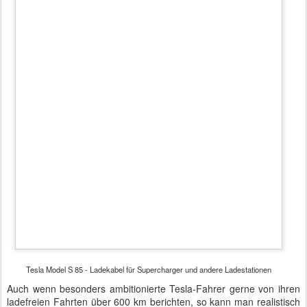
Tesla Model S 85 - Supercharger-Netz in Deutschland und weltweit
Überhaupt fallen beim Tesla einige Kosten gar nicht an oder
relativieren den hohen Neupreis durch niedrigere Folgeausgaben.
Kraftstoffkosten gibt es nicht, es sei denn man nutzt Ladesäulen
von Drittanbietern oder den heimischen Starkstromanschluss.
Steuern werden ebenfalls auf Null subventioniert. Die Versicherung
kostet etwa nur die Hälfte bis 2/3 eines vergleichbaren Fahrzeuges
der oberen Mittelklasse. Diese Kostenvorteile werden auch
werbewirksam bei der
Fahrzeugkonfiguration auf der Webseite
dargestellt.
Auf der IAA sollen sich über 5.000 Interessenten für Probefahrten