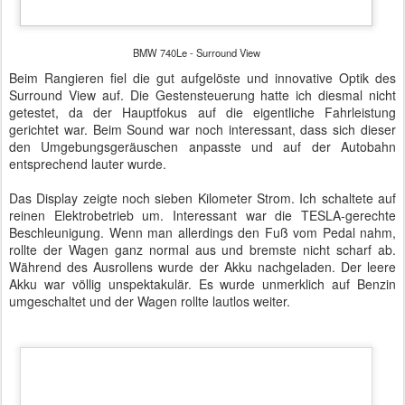
BMW 740Le - Ladesteckdose
Nach neunzig Minuten und 108 Kilometern war ich wieder am
Kaiserdamm angekommen und tankte etwa zehn Liter E95 nach.
Die Tankklappe musste im Gegensatz zum Vorgängermodell von