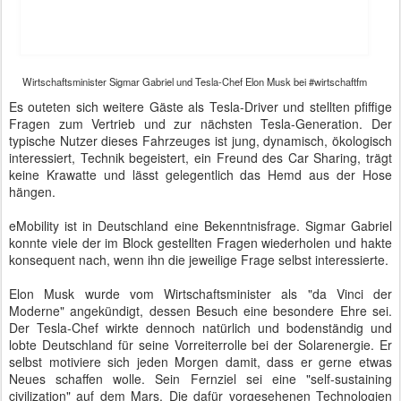
Tesla-Chef Elon Musk bei #wirtschaftfm
Eine zentrale Frage war, wie man es in Deutschland schaffe, mehr
Elektroautos auf die Straße zu bringen. Die Regierung gehe mit
gutem Beispiel voran und ordere bereits einen hohen Prozentsatz
ihrer Fahrzeugflotte als eAutomobil. Wie wir auf der
IAA
erfahren
hatten, geht BMW zur Zeit zielstrebig zum Bau von eDrive-
Modellen quer durch die gesamte Fahrzeugpalette über.
Laut Elon Musk sei auch das Verhältnis von Preis und Leistung
entscheidend. Null wäre unpassend und zu teuer gehe auch nicht.
Der Preis müsse einfach stimmig sein. Zudem empfahl er eine
weitere Verteuerung von CO2.
Unstimmigkeiten zwischen Tesla und der EU gebe es bei den
Lademöglichkeiten. Die EU habe eine Norm entwickelt, an die sich
alle Hersteller aus Europa halten sollen. Tesla hat eigene Adapter
und lädt seine Fahrzeuge auch deutlich schneller nach als die