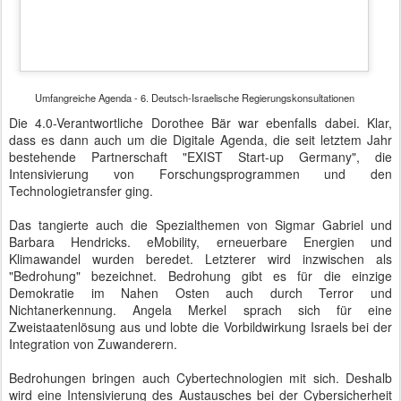
wird eine Intensivierung des Austausches bei der Cybersicherheit
angestrebt und ein entsprechendes Papier unterzeichnet. Es ging
ferner um Sport, Kultur, Literatur, Wissenstransfer, Denkmalschutz
und vieles mehr.
6. Deutsch-Israelische Regierungskonsultationen - Angela Merkel und Benjamin
Netanjahu
Wegen dieser gut gefüllten Agenda gingen auch nach der
Pressekonferenz die Diskussionen der Spitzenpolitiker weiter, so
dass sich die Abfahrt der Delegation verzögerte und selbst
Journalisten ihre Fahrzeuge nicht aus dem weiträumig