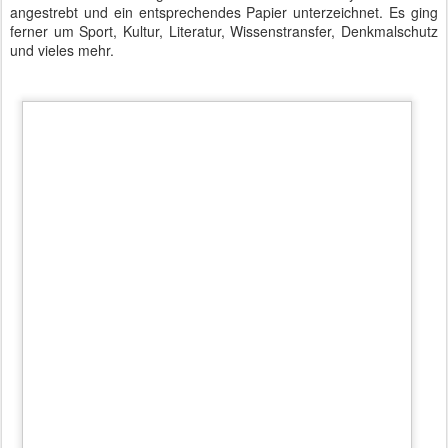
abgesperrten Areal herausbewegen konnten.
Die nächsten Konsultationen dieser Art sind für 2017 in Jerusalem
geplant.
Video:
Pressekonferenz 6. Deutsch-Israelische
Regierungskonsultationen
Autor: Matthias Baumann
Gepostet vor
16th February 2016
von
BTB concept Media GmbH
Standort:
Bundeskanzleramt Berlin, 10557 Berlin, Deutschland
Labels:
Angela Merkel
Bundeskanzlerin
Bundesminister
Bundesregierung
eMobility
Israel
Minister
Ministerpräsident
OCT