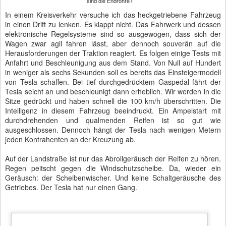
Tesla Model S 85 - Ladekabel für Supercharger und andere Ladestationen
Auch wenn besonders ambitionierte Tesla-Fahrer gerne von ihren
ladefreien Fahrten über 600 km berichten, so kann man realistisch
von 450 km pro Vollaufladung ausgehen. Zudem kann der Tesla an
sämtlichen in Deutschland installierten Ladesäulen mit frischem
Saft versorgt werden, obwohl Wirtschaftsminister Gabriel über die
angebliche Normüberschreitung beim Ladestandard klagt. Die
"Betankung" an den Tesla eigenen Superchargern ist sogar
kostenlos.