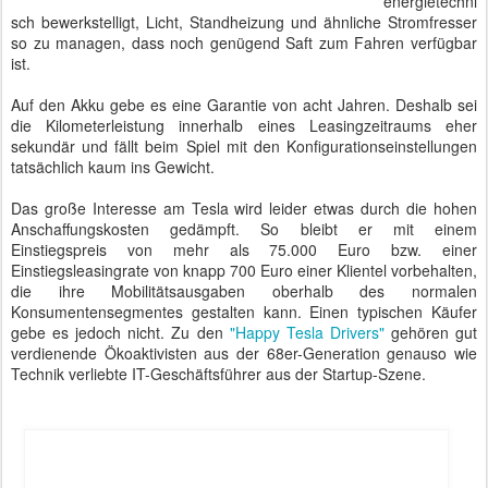
Tesla Model S 85 - Schlüssel als Miniatur-Tesla
Tesla ist ein Auto, das begeistert. Mit Tesla kann man sich
schmücken. Mit Tesla ist man im Gespräch. Mit Tesla kann man
beim Kunden vorfahren und wirkt seriös, innovativ und nachhaltig.
Warum nur fahre ich noch einen Wagen mit Verbrennungsmotor?
Autor: Matthias Baumann
Gepostet vor
14th October 2015
von
BTB concept Media GmbH
Standort:
Alexander-Meißner-Straße, 12526 Berlin, Deutschland
Labels:
Autotest
BMW
eMobility
Probefahrt
Tagesspiegel
Tesla
SEP
Tesla-Chef Elon Musk bei #wirtschaftfm
24