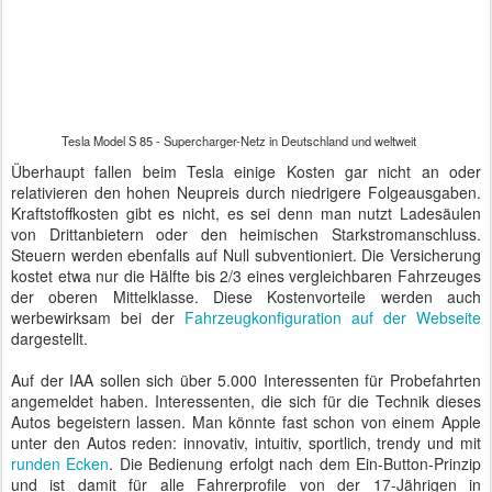
Beeindrucke
nd, wie es
der Tesla
Tesla - Kofferraum vorne und hinten - wo ist nur der Motor?
energietechni
sch bewerkstelligt, Licht, Standheizung und ähnliche Stromfresser
so zu managen, dass noch genügend Saft zum Fahren verfügbar
ist.
Auf den Akku gebe es eine Garantie von acht Jahren. Deshalb sei
die Kilometerleistung innerhalb eines Leasingzeitraums eher
sekundär und fällt beim Spiel mit den Konfigurationseinstellungen
tatsächlich kaum ins Gewicht.
Das große Interesse am Tesla wird leider etwas durch die hohen
Anschaffungskosten gedämpft. So bleibt er mit einem
Einstiegspreis von mehr als 75.000 Euro bzw. einer
Einstiegsleasingrate von knapp 700 Euro einer Klientel vorbehalten,
die ihre Mobilitätsausgaben oberhalb des normalen
Konsumentensegmentes gestalten kann. Einen typischen Käufer
gebe es jedoch nicht. Zu den
"Happy Tesla Drivers"
gehören gut
verdienende Ökoaktivisten aus der 68er-Generation genauso wie
Technik verliebte IT-Geschäftsführer aus der Startup-Szene.