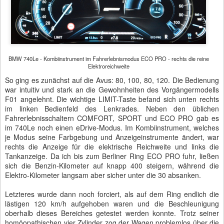
BMW 740Le - Kombiinstrument im Fahrerlebnismodus ECO PRO - rechts die reine
Elektroreichweite
So ging es zunächst auf die Avus: 80, 100, 80, 120. Die Bedienung
war intuitiv und stark an die Gewohnheiten des Vorgängermodells
F01 angelehnt. Die wichtige LIMIT-Taste befand sich unten rechts
im linken Bedienfeld des Lenkrades. Neben den üblichen
Fahrerlebnisschaltern COMFORT, SPORT und ECO PRO gab es
im 740Le noch einen eDrive-Modus. Im Kombiinstrument, welches
je Modus seine Farbgebung und Anzeigeinstrumente ändert, war
rechts die Anzeige für die elektrische Reichweite und links die
Tankanzeige. Da ich bis zum Berliner Ring ECO PRO fuhr, ließen
sich die Benzin-Kilometer auf knapp 400 steigern, während die
Elektro-Kilometer langsam aber sicher unter die 30 absanken.
Letzteres wurde dann noch forciert, als auf dem Ring endlich die
lästigen 120 km/h aufgehoben waren und die Beschleunigung
oberhalb dieses Bereiches getestet werden konnte. Trotz seiner
homöopathischen vier Zylinder zog der Wagen problemlos über die