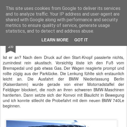
BTB concept Media GmbH
Presseberichte zu Bundespolitik, Diplomatie, Sicherheitspolitik, Wirtschaft, Fahrzeugtechnik und IT - Pressedienst, Fachartikel, Bildredaktion, O-Ton-Videos
This site uses cookies from Google to deliver its services
and to analyze traffic. Your IP address and user-agent are
shared with Google along with performance and security
metrics to ensure quality of service, generate usage
statistics, and to detect and address abuse.
SEP
LEARN MORE
GOT IT
BMW 740Le - 7er voll elektrisch
26
Ist er an? Nach dem Druck auf den Start-Knopf passierte nichts,
zumindest rein akustisch. Vorsichtig löste ich den Fuß vom
Bremspedal und gab etwas Gas. Der Wagen reagierte prompt und
rollte zügig aus der Parklücke. Die Lenkung fühlte sich erstaunlich
leicht an. Die Ausfahrt der BMW Niederlassung Berlin
(Kaiserdamm) wurde gerade von einer Motorradstaffel der
Feldjäger blockiert, die noch an ihren schweren BMW-Maschinen
hantierten. Dann setzte sich der Konvoi mit Blaulicht in Bewegung
und ich konnte stilecht die Probefahrt mit dem neuen BMW 740Le
beginnen.