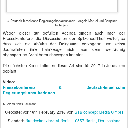
Tesla Model S 85 - Elektroauto mit 378 PS
14
"Warum würden Sie den Tesla
nicht
kaufen?" Diese Frage bei der
Vereinbarung der Probefahrt hatte mich etwas verwundert.
Nachdenklich gehe ich nun zu meinem Wagen mit der Überlegung:
"Warum fahre ich eigentlich noch Verbrennungsmotor?" Ich steige
ein, drücke den Knopf und: "Brumm!"
"Brumm" macht beim Tesla nichts. "Ist er schon an", frage ich den
neben mir sitzenden Verkäufer. "Sobald Sie die Bremse treten, ist
er an". Ich suche den Ganghebel. Im Innenraum sind fast keine
Knöpfe oder Hebel zu sehen, nur ein großes Display in der
Mittelkonsole, über welches man alle Funktionen zu steuern
scheint. Der Sales Advisor deutet auf einen kleinen Hebel rechts
am Lenkrad: "Das ist so wie damals beim E65" (ein
Vorgängermodell des aktuellen BMW 7er). Stimmt, nur dass der
Hebel nicht verchromt ist.