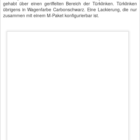
BMW 740Le mit M-Paket in Carbonschwarz
Überhaupt war der Vorführwagen mit sämtlichen Extras
zusammengestellt worden. Er hatte eine üppige Fondausstattung
inklusive abgedunkelter Scheiben und Rollos. Der Bruttolistenpreis
für diese Langversion des Elektro-Siebeners muss bei um die
150.000 Euro gelegen haben. Der Wagen eignet sich hervorragend
als Chauffeurs-Limousine aber auch für Selbstfahrer, die bisher die
"kurzen" BMW 740er-Derivate bevorzugt hatten. Gerade wegen der
niedrigen Schadstoffwerte ist der 740Le auch für Behörden
interessant. Diese diskutieren ja in letzter Zeit regelmäßig über
eMobility
und sollten dann auch mit gutem Beispiel vorangehen.
Autor: Matthias Baumann
Gepostet vor
26th September 2016
von
BTB concept Media GmbH
Standort:
Kaiserdamm 90, 14057 Berlin, Deutschland
Labels:
BMW
eMobility
Probefahrt