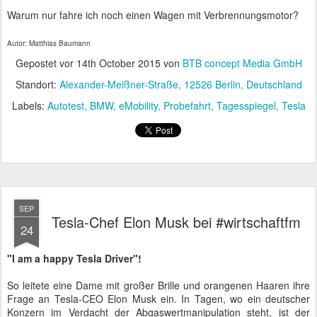
Wirtschaftsminister Sigmar Gabriel und Tesla-Chef Elon Musk bei #wirtschaftfm
Es outeten sich weitere Gäste als Tesla-Driver und stellten pfiffige
Fragen zum Vertrieb und zur nächsten Tesla-Generation. Der
typische Nutzer dieses Fahrzeuges ist jung, dynamisch, ökologisch
interessiert, Technik begeistert, ein Freund des Car Sharing, trägt
keine Krawatte und lässt gelegentlich das Hemd aus der Hose
hängen.
eMobility ist in Deutschland eine Bekenntnisfrage. Sigmar Gabriel
konnte viele der im Block gestellten Fragen wiederholen und hakte
konsequent nach, wenn ihn die jeweilige Frage selbst interessierte.
Elon Musk wurde vom Wirtschaftsminister als "da Vinci der
Moderne" angekündigt, dessen Besuch eine besondere Ehre sei.