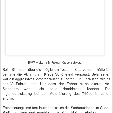
BMW 740Le mit M-Paket in Carbonschwarz
Beim Sinnieren über die möglichen Tests im Stadtverkehr, hätte ich
beinahe die Abfahrt am Kreuz Schönefeld verpasst. Sehr selten
war ein aggressives Motorgeräusch zu hören. Ein Geräusch, wie es
der V8-Fahrer mag. Nur dass der Fahrer eines älteren V8-
Siebeners wohl nicht hätte dranbleiben können. Die
Ingenieursleistung bei der Motorisierung des 740Le ist schon
enorm.
Entschleunigt und fast lautlos rollte ich die Stadtautobahn im Süden
Berlins entlang und machte dann einen kleinen Abstecher nach
Baumschulenweg. Kleine Straßen, Kopfsteinpflaster, Ampeln, Foto-
Session und Sackgassen.