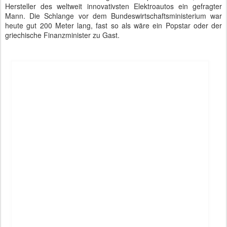
Der Tesla-Chef wirkte dennoch natürlich und bodenständig und
lobte Deutschland für seine Vorreiterrolle bei der Solarenergie. Er
selbst motiviere sich jeden Morgen damit, dass er gerne etwas
Neues schaffen wolle. Sein Fernziel sei eine "self-sustaining
civilization" auf dem Mars. Die dafür vorgesehenen Technologien
wurden von Sigmar Gabriel jedoch etwas ambivalent bewertet.