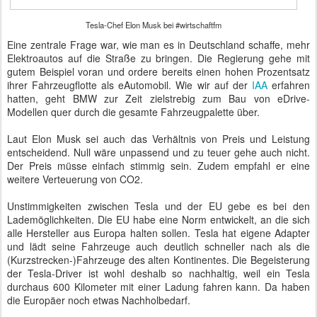
E23, E32, E38, E65 und F01 sind die Ahnen des G11, der zur Zeit
auf der IAA in Frankfurt seine Weltpremiere feiert. Die sechste
Generation BMW 7er setzt die Tradition eines Premiumsegmentes
fort, welches 1977 am Markt eingeführt wurde. Die bisherigen
Generationswechsel gingen mit spürbaren technischen
Innovationen und optischen Experimenten einher. Der G11 kehrt
nun zur zeitlosen Eleganz des E38 zurück, unterscheidet sich für
das Auge des Laien nur unwesentlich vom aktuellen F01, ist bei der
Gestaltung des Innenraums absolut wettbewerbsfähig und
technisch auf dem allerneuesten Stand.