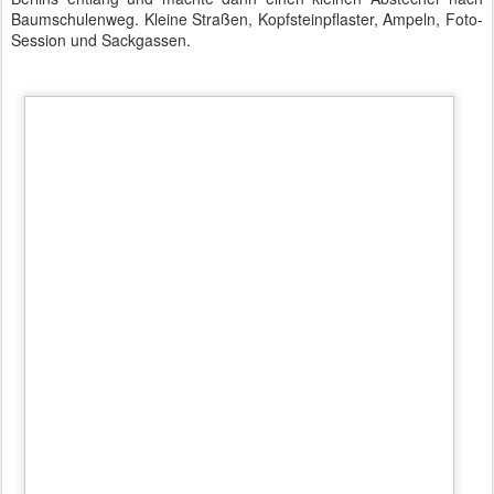
BMW 740Le - Surround View
Beim Rangieren fiel die gut aufgelöste und innovative Optik des
Surround View auf. Die Gestensteuerung hatte ich diesmal nicht
getestet, da der Hauptfokus auf die eigentliche Fahrleistung
gerichtet war. Beim Sound war noch interessant, dass sich dieser
den Umgebungsgeräuschen anpasste und auf der Autobahn
entsprechend lauter wurde.
Das Display zeigte noch sieben Kilometer Strom. Ich schaltete auf
reinen Elektrobetrieb um. Interessant war die TESLA-gerechte
Beschleunigung. Wenn man allerdings den Fuß vom Pedal nahm,
rollte der Wagen ganz normal aus und bremste nicht scharf ab.
Während des Ausrollens wurde der Akku nachgeladen. Der leere
Akku war völlig unspektakulär. Es wurde unmerklich auf Benzin
umgeschaltet und der Wagen rollte lautlos weiter.