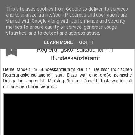
BTB concept Media GmbH
Presseberichte zu Bundespolitik, Diplomatie, Sicherheitspolitik, Wirtschaft, Fahrzeugtechnik und IT - Pressedienst, Fachartikel, Bildredaktion, O-Ton-Videos
This site uses cookies from Google to deliver its services
and to analyze traffic. Your IP address and user-agent are
shared with Google along with performance and security
metrics to ensure quality of service, generate usage
statistics, and to detect and address abuse.
17. Deutsch-Polnische
DEC
LEARN MORE
GOT IT
Regierungskonsultationen im
1
Bundeskanzleramt
Heute fanden im Bundeskanzleramt die 17. Deutsch-Polnischen
Regierungskonsultationen statt. Dazu war eine große polnische
Delegation angereist. Ministerpräsident Donald Tusk wurde mit
militärischen Ehren begrüßt.