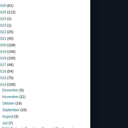
2026
(81)
2025
(112)
2024
(1)
2023
(1)
2022
(25)
2021
(45)
2020
(108)
2019
(106)
2018
(100)
2017
(48)
2016
(54)
2015
(75)
2014
(106)
►
Dezember
(5)
►
November
(11)
►
Oktober
(14)
►
September
(16)
►
August
(3)
▼
Juli
(7)