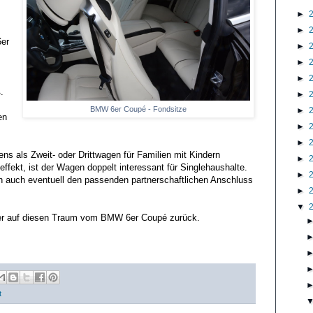
►
►
6er
►
►
►
.
►
BMW 6er Coupé - Fondsitze
►
en
►
►
s als Zweit- oder Drittwagen für Familien mit Kindern
►
fekt, ist der Wagen doppelt interessant für Singlehaushalte.
►
uch eventuell den passenden partnerschaftlichen Anschluss
►
▼
der auf diesen Traum vom BMW 6er Coupé zurück.
t