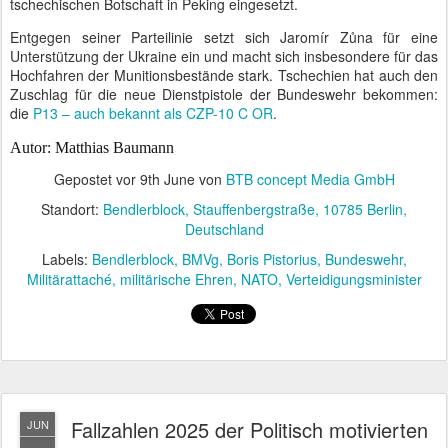
tschechischen Botschaft in Peking eingesetzt.
Entgegen seiner Parteilinie setzt sich
Jaromír Zůna für eine
Unterstützung der Ukraine ein und macht sich insbesondere für das
Hochfahren der Munitionsbestände stark. Tschechien hat auch den
Zuschlag für die neue Dienstpistole der Bundeswehr bekommen:
die
P13 – auch bekannt als CZP-10 C OR
.
Autor: Matthias Baumann
Gepostet vor
9th June
von
BTB concept Media GmbH
Standort:
Bendlerblock, Stauffenbergstraße, 10785 Berlin,
Deutschland
Labels:
Bendlerblock
BMVg
Boris Pistorius
Bundeswehr
Militärattaché
militärische Ehren
NATO
Verteidigungsminister
Fallzahlen 2025 der Politisch motivierten
JUN