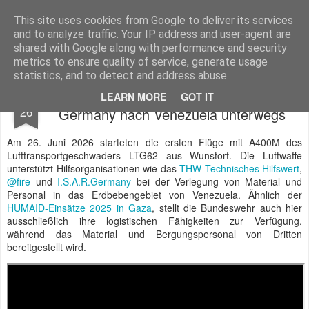
BTB concept Media GmbH
Presseberichte zu Bundespolitik, Diplomatie, Sicherheitspolitik, Wirtschaft, Fahrzeugtechnik und IT - Pressedienst, Fachartikel, Bildredaktion, O-Ton-Videos
This site uses cookies from Google to deliver its services
and to analyze traffic. Your IP address and user-agent are
shared with Google along with performance and security
metrics to ensure quality of service, generate usage
statistics, and to detect and address abuse.
Mitarbeiter von THW, @ fire und ISAR
JUN
LEARN MORE
GOT IT
26
Germany nach Venezuela unterwegs
Am 26. Juni 2026 starteten die ersten Flüge mit A400M des
Lufttransportgeschwaders LTG62 aus Wunstorf. Die Luftwaffe
unterstützt Hilfsorganisationen wie das
THW Technisches Hilfswert
,
@fire
und
I.S.A.R.Germany
bei der Verlegung von Material und
Personal in das Erdbebengebiet von Venezuela. Ähnlich der
HUMAID-Einsätze 2025 in Gaza
, stellt die Bundeswehr auch hier
ausschließlich ihre logistischen Fähigkeiten zur Verfügung,
während das Material und Bergungspersonal von Dritten
bereitgestellt wird.