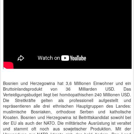
Bosnien und Herzegowina hat 3,6 Millionen Einwohner und ein
Bruttoinlandsprodukt von 36 Milliarden USD. Das
Verteidigungsbudget liegt bei homöopathischen 240 Millionen USD.
Die Streitkräfte gelten als professionell aufgestellt und
repräsentieren alle drei ethnischen Hauptgruppen des Landes:
muslimische Bosniaken, orthodoxe Serben und katholische
Kroaten. Bosnien und Herzegowina ist Beitrittskandidat sowohl bei
der EU als auch der NATO. Die militärische Ausrüstung ist veraltet
und stammt oft noch aus sowjetischer Produktion. Mit der