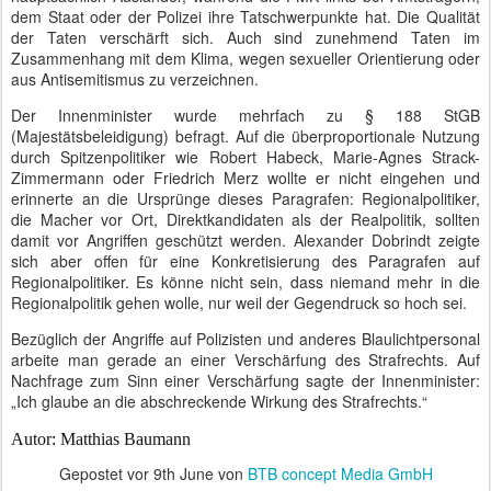
dem Staat oder der Polizei ihre Tatschwerpunkte hat. Die Qualität
der Taten verschärft sich. Auch sind zunehmend Taten im
Zusammenhang mit dem Klima, wegen sexueller Orientierung oder
aus Antisemitismus zu verzeichnen.
Der Innenminister wurde mehrfach zu § 188 StGB
(Majestätsbeleidigung) befragt. Auf die überproportionale Nutzung
durch Spitzenpolitiker wie Robert Habeck, Marie-Agnes Strack-
Zimmermann oder Friedrich Merz wollte er nicht eingehen und
erinnerte an die Ursprünge dieses Paragrafen: Regionalpolitiker,
die Macher vor Ort, Direktkandidaten als der Realpolitik, sollten
damit vor Angriffen geschützt werden. Alexander Dobrindt zeigte
sich aber offen für eine Konkretisierung des Paragrafen auf
Regionalpolitiker. Es könne nicht sein, dass niemand mehr in die
Regionalpolitik gehen wolle, nur weil der Gegendruck so hoch sei.
Bezüglich der Angriffe auf Polizisten und anderes Blaulichtpersonal
arbeite man gerade an einer Verschärfung des Strafrechts. Auf
Nachfrage zum Sinn einer Verschärfung sagte der Innenminister:
„Ich glaube an die abschreckende Wirkung des Strafrechts.“
Autor: Matthias Baumann
Gepostet vor
9th June
von
BTB concept Media GmbH