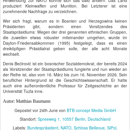
Hinwendung zur NATO könnte sich das bald ändern. Das Land
produziert Kleinwaffen und Munition. Bei Letzterer ist eine
zunehmende Nachfrage zu verzeichnen.
Wer sich fragt, warum es in Bosnien und Herzegowina keinen
Präsidenten gibt, sondern einen Vorsitzendes des
Staatspräsidiums: Wegen der drei genannten ethnischen Gruppen,
die zuweilen etwas robuster miteinander umgehen, wurde im
Dayton-Friedensabkommen (1995) festgelegt, dass es einen
dreiköpfigen Präsidialrat geben solle, der alle acht Monate
wechselt.
Denis Bećirović ist ein bosnischer Sozialdemokrat, der bereits 2024
als Vorsitzender der Staatspräsidiums fungierte und nun wieder an
der Reihe ist, also vom 16. März bis zum 16. November 2026. Sein
beruflicher Hintergrund ist die Geschichtswissenschaft. Er hatte
auch eine außerordentliche Professur für Zeitgeschichte an der
Universität Tuzla inne.
Autor: Matthias Baumann
Gepostet vor
24th June
von
BTB concept Media GmbH
Standort:
Spreeweg 1, 10557 Berlin, Deutschland
Labels:
Bundespräsident
NATO
Schloss Bellevue
SiPol