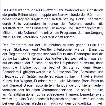
Das Areal war größer als im letzten Jahr. Während am Südostende
die große Bühne stand, steppte am Nordwestende der Bär – oder
besser gesagt die Tragtiere der Härtefallstiftung. Beide Ende waren
durch Zelte verbunden, in denen sich Veteranenvereine, die
Teilstreitkräfte, der Bundestag, Hilfswerke und Caterer vorstellten.
Mittendrin die Nebenbühne mit einem Programm, das von Umgang
mit PTBS bis Veteranen in der Wirtschaft reichte.
Das Programm auf der Hauptbühne musste gegen 11.30 Uhr
wegen Starkregen und Gewitter unterbrochen werden. Dann trat
der Regierende Bürgermeister von Berlin ans Rednerpult und die
Sonne kam wieder heraus. Das Wetter blieb wechselhaft, was sich
auf die Anzahl der Zuschauer an der Hauptbühne auswirkte, denn
auch die Tribüne bot nur bedingt Schutz vor dem Regen.
Besondere Highlights waren die Auftritte von The „BossHoss“ und
„Heavysaurus“. Später wurde es etwas ruhiger mit Heinz Rudolf
Kunze. Kai Wegner, Friedrich Merz, Julia Klöckner, Boris Pistorius
und General Breuer absolvierten Rundgänge und hielten reden,
verteilten oder bekamen Veteranenabzeichen und beteiligten sich
an Paneldiskussionen zu verschiedenen Themen. Bemerkenswert
war, wie gut die Bühnentechnik logistisch abgestimmt war und dass
bei den ständigen Wechseln - auch vor den Bandauftritten - kein