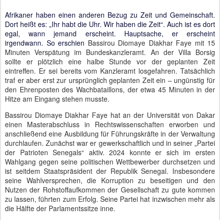
Afrikaner haben einen anderen Bezug zu Zeit und Gemeinschaft.
Dort heißt es: „Ihr habt die Uhr. Wir haben die Zeit“. Auch ist es dort
egal, wann jemand erscheint. Hauptsache, er erscheint
irgendwann. So erschien
Bassirou Diomaye Diakhar Faye mit 15
Minuten Verspätung im Bundeskanzleramt. An der Villa Borsig
sollte er plötzlich eine halbe Stunde vor der geplanten Zeit
eintreffen. Er sei bereits vom Kanzleramt losgefahren. Tatsächlich
traf er aber erst zur ursprünglich geplanten Zeit ein – ungünstig für
den Ehrenposten des Wachbataillons, der etwa 45 Minuten in der
Hitze am Eingang stehen musste.
Bassirou Diomaye Diakhar Faye hat an der Universität von Dakar
einen Masterabschluss in Rechtswissenschaften erworben und
anschließend eine Ausbildung für Führungskräfte in der Verwaltung
durchlaufen. Zunächst war er gewerkschaftlich und in seiner „Partei
der Patrioten Senegals“ aktiv. 2024 konnte er sich im ersten
Wahlgang gegen seine politischen Wettbewerber durchsetzen und
ist seitdem Staatspräsident der Republik Senegal. Insbesondere
seine Wahlversprechen, die Korruption zu beseitigen und den
Nutzen der Rohstoffaufkommen der Gesellschaft zu gute kommen
zu lassen, führten zum Erfolg. Seine Partei hat inzwischen mehr als
die Hälfte der Parlamentssitze inne.