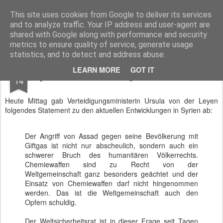
BTB concept Media GmbH
Presseberichte zu Bundespolitik, Diplomatie, Sicherheitspolitik, Wirtschaft, Fahrzeugtechnik und IT - Pressedienst, Fachartikel, Bildredaktion, O-Ton-Videos
This site uses cookies from Google to deliver its services
and to analyze traffic. Your IP address and user-agent are
shared with Google along with performance and security
metrics to ensure quality of service, generate usage
statistics, and to detect and address abuse.
APR
LEARN MORE
GOT IT
Syrien und die selbst gemachte Wahrheit
14
Heute Mittag gab Verteidigungsministerin Ursula von der Leyen
folgendes Statement zu den aktuellen Entwicklungen in Syrien ab:
Der Angriff von Assad gegen seine Bevölkerung mit
Giftgas ist nicht nur abscheulich, sondern auch ein
schwerer Bruch des humanitären Völkerrechts.
Chemiewaffen sind zu Recht von der
Weltgemeinschaft ganz besonders geächtet und der
Einsatz von Chemiewaffen darf nicht hingenommen
werden. Das ist die Weltgemeinschaft auch den
Opfern schuldig.
Der Weltsicherheitsrat ist in dieser Frage seit Tagen