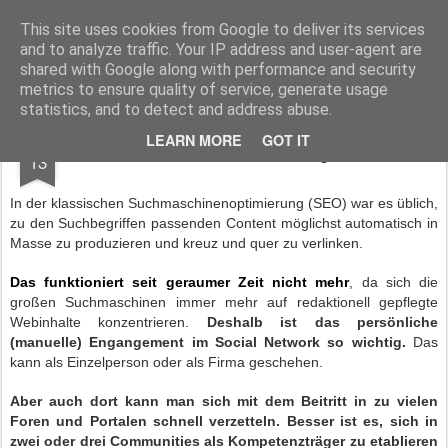
BTB concept Media GmbH
Presseberichte zu Bundespolitik, Diplomatie, Sicherheitspolitik, Wirtschaft, Fahrzeugtechnik und IT - Pressedienst, Fachartikel, Bildredaktion, O-Ton-Videos
This site uses cookies from Google to deliver its services
and to analyze traffic. Your IP address and user-agent are
shared with Google along with performance and security
metrics to ensure quality of service, generate usage
statistics, and to detect and address abuse.
JUL
LEARN MORE
GOT IT
Verzettelt im Web 2.0? Weniger ist mehr!
13
In der klassischen Suchmaschinenoptimierung (SEO) war es üblich,
zu den Suchbegriffen passenden Content möglichst automatisch in
Masse zu produzieren und kreuz und quer zu verlinken.
Das funktioniert seit geraumer Zeit nicht mehr
, da sich die
großen Suchmaschinen immer mehr auf redaktionell gepflegte
Webinhalte konzentrieren.
Deshalb ist das persönliche
(manuelle) Engangement im Social Network so wichtig.
Das
kann als Einzelperson oder als Firma geschehen.
Aber auch dort kann man sich mit dem Beitritt in zu vielen
Foren und Portalen schnell verzetteln. Besser ist es, sich in
zwei oder drei Communities als Kompetenzträger zu etablieren