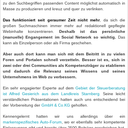
zu den Suchbegriffen passenden Content möglichst automatisch in
Masse zu produzieren und kreuz und quer zu verlinken.
Das funktioniert seit geraumer Zeit nicht mehr
, da sich die
großen Suchmaschinen immer mehr auf redaktionell gepflegte
Webinhalte konzentrieren.
Deshalb ist das persönliche
(manuelle) Engangement im Social Network so wichtig.
Das
kann als Einzelperson oder als Firma geschehen.
Aber auch dort kann man sich mit dem Beitritt in zu vielen
Foren und Portalen schnell verzetteln. Besser ist es, sich in
zwei oder drei Communities als Kompetenzträger zu etablieren
und dadurch die Relevanz seines Wissens und seines
Unternehmens im Web zu verbessern.
Ein sehr engagierter Experte auf dem
Gebiet der Steuerberatung
ist Alfred Gesierich aus dem Landkreis Starnberg.
Seine leicht
verständlichen Präsentationen hatten auch uns entscheidend bei
der Vorbereitung der
GmbH & Co.KG
geholfen.
Kennengelernt hatten wir uns allerdings über ein
markenspezifisches Auto-Forum
, wo er ebenfalls sehr kompetente
Einlassungen gibt und bereits über 2500 Beiträge geschrieben hat.