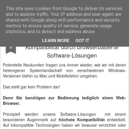
BTB concept Media GmbH
Presseberichte zu Bundespolitik, Diplomatie, Sicherheitspolitik, Wirtschaft, Fahrzeugtechnik und IT - Pressedienst, Fachartikel, Bildredaktion, O-Ton-Videos
This site uses cookies from Google to deliver its services
and to analyze traffic. Your IP address and user-agent are
shared with Google along with performance and security
metrics to ensure quality of service, generate usage
statistics, and to detect and address abuse.
Heterogene Systeme? Höchste
AUG
LEARN MORE
GOT IT
Kompatibilität durch browserbasierte
6
Software-Lösungen
Potentielle Neukunden fragen uns immer wieder, wie wir mit deren
heterogener Systemlandschaft von verschiedenen Windows-
Versionen bishin zu Mac und Mobiltelefon umgehen.
Das stellt gar kein Problem dar!
Denn Sie benötigen zur Bedienung lediglich einen Web-
Browser.
Prinzipiell werden unsere Software-Lösungen mit einem
besonderen Augenmerk auf
höchste Kompatibilität
entwickelt.
Auf inkompatible Technologien haben wir bewusst verzichtet oder