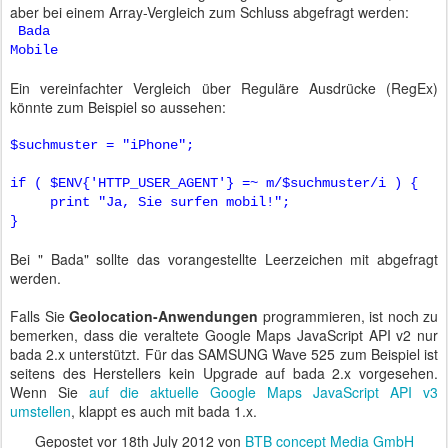
aber bei einem Array-Vergleich zum Schluss abgefragt werden:
Bada
Mobile
Ein vereinfachter Vergleich über Reguläre Ausdrücke (RegEx)
könnte zum Beispiel so aussehen:
$suchmuster = "iPhone";
if ( $ENV{'HTTP_USER_AGENT'} =~ m/$suchmuster/i ) {
print "Ja, Sie surfen mobil!";
}
Bei " Bada" sollte das vorangestellte Leerzeichen mit abgefragt
werden.
Falls Sie
Geolocation-Anwendungen
programmieren, ist noch zu
bemerken, dass die veraltete Google Maps JavaScript API v2 nur
bada 2.x unterstützt. Für das SAMSUNG Wave 525 zum Beispiel ist
seitens des Herstellers kein Upgrade auf bada 2.x vorgesehen.
Wenn Sie
auf die aktuelle Google Maps JavaScript API v3
umstellen
, klappt es auch mit bada 1.x.
Gepostet vor
18th July 2012
von
BTB concept Media GmbH