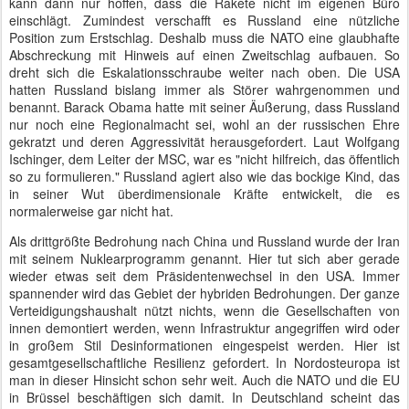
kann dann nur hoffen, dass die Rakete nicht im eigenen Büro
einschlägt. Zumindest verschafft es Russland eine nützliche
Position zum Erstschlag. Deshalb muss die NATO eine glaubhafte
Abschreckung mit Hinweis auf einen Zweitschlag aufbauen. So
dreht sich die Eskalationsschraube weiter nach oben. Die USA
hatten Russland bislang immer als Störer wahrgenommen und
benannt. Barack Obama hatte mit seiner Äußerung, dass Russland
nur noch eine Regionalmacht sei, wohl an der russischen Ehre
gekratzt und deren Aggressivität herausgefordert. Laut Wolfgang
Ischinger, dem Leiter der MSC, war es "nicht hilfreich, das öffentlich
so zu formulieren." Russland agiert also wie das bockige Kind, das
in seiner Wut überdimensionale Kräfte entwickelt, die es
normalerweise gar nicht hat.
Als drittgrößte Bedrohung nach China und Russland wurde der Iran
mit seinem Nuklearprogramm genannt. Hier tut sich aber gerade
wieder etwas seit dem Präsidentenwechsel in den USA. Immer
spannender wird das Gebiet der hybriden Bedrohungen. Der ganze
Verteidigungshaushalt nützt nichts, wenn die Gesellschaften von
innen demontiert werden, wenn Infrastruktur angegriffen wird oder
in großem Stil Desinformationen eingespeist werden. Hier ist
gesamtgesellschaftliche Resilienz gefordert. In Nordosteuropa ist
man in dieser Hinsicht schon sehr weit. Auch die NATO und die EU
in Brüssel beschäftigen sich damit. In Deutschland scheint das