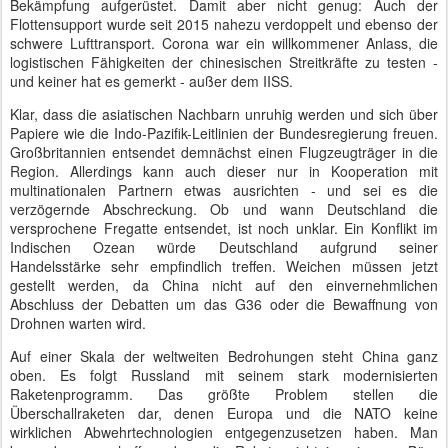
Bekämpfung aufgerüstet. Damit aber nicht genug: Auch der
Flottensupport wurde seit 2015 nahezu verdoppelt und ebenso der
schwere Lufttransport. Corona war ein willkommener Anlass, die
logistischen Fähigkeiten der chinesischen Streitkräfte zu testen -
und keiner hat es gemerkt - außer dem IISS.
Klar, dass die asiatischen Nachbarn unruhig werden und sich über
Papiere wie die Indo-Pazifik-Leitlinien der Bundesregierung freuen.
Großbritannien entsendet demnächst einen Flugzeugträger in die
Region. Allerdings kann auch dieser nur in Kooperation mit
multinationalen Partnern etwas ausrichten - und sei es die
verzögernde Abschreckung. Ob und wann Deutschland die
versprochene Fregatte entsendet, ist noch unklar. Ein Konflikt im
Indischen Ozean würde Deutschland aufgrund seiner
Handelsstärke sehr empfindlich treffen. Weichen müssen jetzt
gestellt werden, da China nicht auf den einvernehmlichen
Abschluss der Debatten um das G36 oder die Bewaffnung von
Drohnen warten wird.
Auf einer Skala der weltweiten Bedrohungen steht China ganz
oben. Es folgt Russland mit seinem stark modernisierten
Raketenprogramm. Das größte Problem stellen die
Überschallraketen dar, denen Europa und die NATO keine
wirklichen Abwehrtechnologien entgegenzusetzen haben. Man