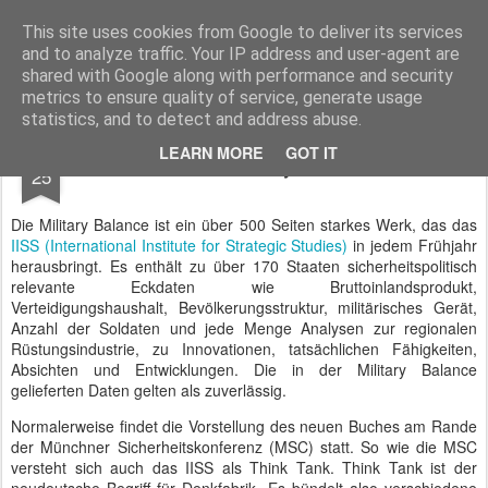
BTB concept Media GmbH
Presseberichte zu Bundespolitik, Diplomatie, Sicherheitspolitik, Wirtschaft, Fahrzeugtechnik und IT - Pressedienst, Fachartikel, Bildredaktion, O-Ton-Videos
This site uses cookies from Google to deliver its services
and to analyze traffic. Your IP address and user-agent are
shared with Google along with performance and security
metrics to ensure quality of service, generate usage
statistics, and to detect and address abuse.
FEB
LEARN MORE
GOT IT
IISS stellt die #MilitaryBalance 2021 vor
25
Die Military Balance ist ein über 500 Seiten starkes Werk, das das
IISS (International Institute for Strategic Studies)
in jedem Frühjahr
herausbringt. Es enthält zu über 170 Staaten sicherheitspolitisch
relevante Eckdaten wie Bruttoinlandsprodukt,
Verteidigungshaushalt, Bevölkerungsstruktur, militärisches Gerät,
Anzahl der Soldaten und jede Menge Analysen zur regionalen
Rüstungsindustrie, zu Innovationen, tatsächlichen Fähigkeiten,
Absichten und Entwicklungen. Die in der Military Balance
gelieferten Daten gelten als zuverlässig.
Normalerweise findet die Vorstellung des neuen Buches am Rande
der Münchner Sicherheitskonferenz (MSC) statt. So wie die MSC
versteht sich auch das IISS als Think Tank. Think Tank ist der