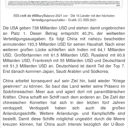
IISS stellt die #MilitaryBalance 2021 vor - Die 15 Länder mit den höchsten
Verteidigungshaushalten - Grafik (C) IISS 2021
Die USA geben 738 Milliarden USD und stehen damit ungebrochen
an Platz 1. Dieser Betrag entspricht 40,3% der weltweiten
Verteidigungsausgaben. Es folgt China mit nahezu bescheiden
anmutenden 193,3 Milliarden USD für seinen Haushalt. Nach einer
weiteren großen Lücke schließen sich Indien mit 64,1 Milliarden
USD, Großbritannien mit 61,5 Milliarden USD, Russland mit 60,6
Milliarden USD, Frankreich mit 55 Milliarden USD und Deutschland
mit 51,3 Milliarden USD an. Deutschland ist damit Teil der Top 7.
Erst danach kommen Japan, Saudi Arabien und Südkorea.
China arbeitet konsequent auf sein Ziel hin, bald wieder "Kriege
gewinnen" zu können. So baut das Land weiter seine Präsenz im
Südchinesischen Meer aus und agiert dort mit paramilitärischen
Kräften. China schafft ein Schiff nach dem anderen an. Die Zahl der
chinesischen Korvetten hat sich in den letzten fünf Jahren
verdoppelt. Verdoppelt haben sich auch die großen
Anlandungsschiffe. Weitere Anlandungs- und Kampfschiffe sind
bestellt. Damit diese Schiffe möglichst ungestört durch die Meere
kreuzen können, hat China auch intensiv bezüglich der U-Boot-