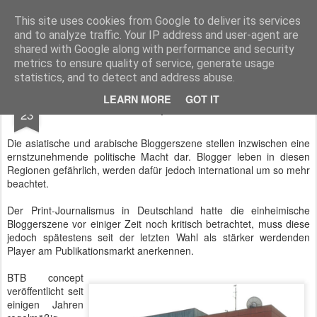
BTB concept Media GmbH
Presseberichte zu Bundespolitik, Diplomatie, Sicherheitspolitik, Wirtschaft, Fahrzeugtechnik und IT - Pressedienst, Fachartikel, Bildredaktion, O-Ton-Videos
This site uses cookies from Google to deliver its services
and to analyze traffic. Your IP address and user-agent are
shared with Google along with performance and security
metrics to ensure quality of service, generate usage
statistics, and to detect and address abuse.
DEC
LEARN MORE
GOT IT
BTB concept in der Presse
23
Die asiatische und arabische Bloggerszene stellen inzwischen eine
ernstzunehmende politische Macht dar. Blogger leben in diesen
Regionen gefährlich, werden dafür jedoch international um so mehr
beachtet.
Der Print-Journalismus in Deutschland hatte die einheimische
Bloggerszene vor einiger Zeit noch kritisch betrachtet, muss diese
jedoch spätestens seit der letzten Wahl als stärker werdenden
Player am Publikationsmarkt anerkennen.
BTB concept
veröffentlicht seit
einigen Jahren