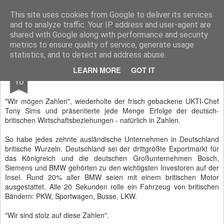
BTB concept Media GmbH
Presseberichte zu Bundespolitik, Diplomatie, Sicherheitspolitik, Wirtschaft, Fahrzeugtechnik und IT - Pressedienst, Fachartikel, Bildredaktion, O-Ton-Videos
This site uses cookies from Google to deliver its services
and to analyze traffic. Your IP address and user-agent are
shared with Google along with performance and security
metrics to ensure quality of service, generate usage
statistics, and to detect and address abuse.
MAR
LEARN MORE
GOT IT
UKTI und der "Stolz auf diese Zahlen"
10
"Wir mögen Zahlen", wiederholte der frisch gebackene UKTI-Chef
Tony Sims und präsentierte jede Menge Erfolge der deutsch-
britischen Wirtschaftsbeziehungen - natürlich in Zahlen.
So habe jedes zehnte ausländische Unternehmen in Deutschland
britische Wurzeln. Deutschland sei der drittgrößte Exportmarkt für
das Königreich und die deutschen Großunternehmen Bosch,
Siemens und BMW gehörten zu den wichtigsten Investoren auf der
Insel. Rund 20% aller BMW seien mit einem britischen Motor
ausgestattet. Alle 20 Sekunden rolle ein Fahrzeug von britischen
Bändern: PKW, Sportwagen, Busse, LKW.
"Wir sind stolz auf diese Zahlen".