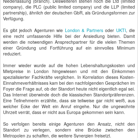
Niederlassung (branch). Desweiteren stehen noch die Ltd (limited
company), die PLC (public limited company) und die LLP (limited
partnership), ähnlich der deutschen GbR, als Gründungsformen zur
Verfügung.
Es gibt jedoch Agenturen wie
London & Partners
oder
UKTI
, die
eine recht umfassende Hilfe bei der Ansiedlung bieten. Damit
werden die notwendigen Ansprechpartner für die vielen Themen
einer Gründung und Fortführung auf ein sinnvolles Minimum
reduziert.
Immer wieder wurde auf die hohen Lebenshaltungskosten und
Mietpreise in London hingewiesen und mit den Einkommen
spezialisierter Fachkräfte verglichen. In Korrelation dieses Kosten-
Einnahmeverhältnisses kam bei den nachfolgenden Gesprächen im
Foyer die Frage auf, ob der Standort heute nicht eigentlich egal sei.
Das Internet überwinde doch die klassischen Standortpräferenzen.
Eine Teilnehmerin erzählte, dass sie teilweise gar nicht weiß, aus
welcher Ecke der Welt ein Anruf eingehe. Nur die ungewohnte
Uhrzeit verrät, dass er nicht aus Europa gekommen sein kann.
So verfolgen bereits einige Agenturen den Ansatz, nicht den
Standort zu verlegen, sondern eine Brücke zwischen den
Metropolen zu schaffen, die weitere Synergien freisetzt.