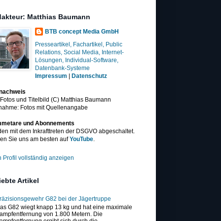
akteur: Matthias Baumann
BTB concept Media GmbH
Presseartikel, Fachartikel, Public
Relations, Social Media, Internet-
Lösungen, Individual-Software,
Datenbank-Systeme
Impressum
|
Datenschutz
dnachweis
 Fotos und Titelbild (C) Matthias Baumann
nahme: Fotos mit Quellenangabe
metare und Abonnements
en mit dem Inkrafttreten der DSGVO abgeschaltet.
en Sie uns am besten auf
YouTube
.
 Profil vollständig anzeigen
iebte Artikel
räzisionsgewehr G82 bei der Jägertruppe
as G82 wiegt knapp 13 kg und hat eine maximale
ampfentfernung von 1.800 Metern. Die
ampfentfernung ergibt sich durch die