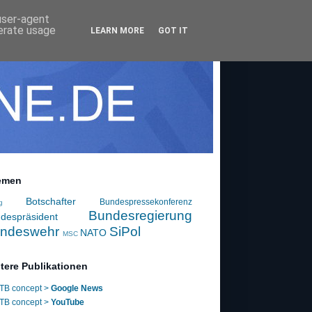
 user-agent
nerate usage
LEARN MORE
GOT IT
emen
Botschafter
Bundespressekonferenz
g
Bundesregierung
despräsident
ndeswehr
SiPol
NATO
MSC
tere Publikationen
TB concept >
Google News
TB concept >
YouTube