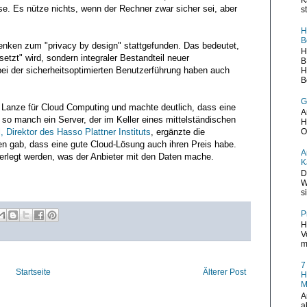
e. Es nütze nichts, wenn der Rechner zwar sicher sei, aber
s
H
B
nken zum "privacy by design" stattgefunden. Das bedeutet,
H
etzt" wird, sondern integraler Bestandteil neuer
B
bei der sicherheitsoptimierten Benutzerführung haben auch
H
B
G
 Lanze für Cloud Computing und machte deutlich, dass eine
A
ls so manch ein Server, der im Keller eines mittelständischen
H
, Direktor des Hasso Plattner Instituts
, ergänzte die
O
n gab, dass eine gute Cloud-Lösung auch ihren Preis habe.
A
erlegt werden, was der Anbieter mit den Daten mache.
K
D
W
s
P
H
V
m
7
Startseite
Älterer Post
H
M
A
a