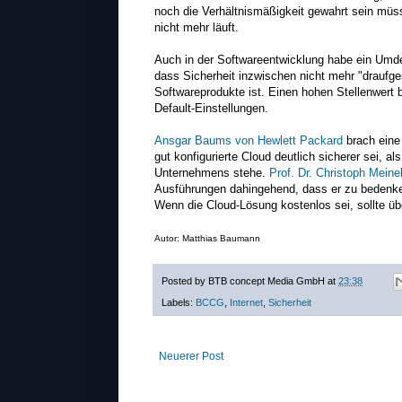
noch die Verhältnismäßigkeit gewahrt sein müss
nicht mehr läuft.
Auch in der Softwareentwicklung habe ein Umde
dass Sicherheit inzwischen nicht mehr "draufges
Softwareprodukte ist. Einen hohen Stellenwert 
Default-Einstellungen.
Ansgar Baums von Hewlett Packard
brach eine
gut konfigurierte Cloud deutlich sicherer sei, a
Unternehmens stehe.
Prof. Dr. Christoph Meinel
Ausführungen dahingehend, dass er zu bedenke
Wenn die Cloud-Lösung kostenlos sei, sollte üb
Autor: Matthias Baumann
Posted by
BTB concept Media GmbH
at
23:38
Labels:
BCCG
,
Internet
,
Sicherheit
Neuerer Post