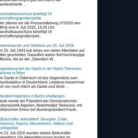
tandardisierte ...
aushaltsausschuss bewilligt 16
eschaffungsgroßprojekte
ier zitieren wir die Pressemitteilung 37/2026 des
MVg vom 8. Juli 2026, 19.26 Uhr:
aushaltsausschuss bewilligt 16
eschaffungsgroßprojekt...
edenkstunde und Gelöbnis am 20. Juli 2026
m 20. Juli 1944 war eines von vielen Attentaten auf
itler gescheitert. Daraufhin waren fünf hochrangige
ffiziere, die an der „Operation W...
ngelobung bei der Garde in der Maria-Theresien-
aserne in Wien
ie Garde in Österreich ist das Gegenstück zum
achbataillon in Deutschland. Letzteres bezeichnet
ich nur noch intern als Garde und blickt ...
räsident Algeriens in Berlin empfangen
eute wurde der Präsident der Demokratischen
olksrepublik Algerien, Abdelmadjid Tebboune, mit
ilitärischen Ehren bei Bundespräsident Frank...
 Botschafter akkreditiert: Georgien, Chile,
onduras, Nigeria, Mauretanien, Vatikan und
adagaskar
m 23. Juli 2026 wurden sieben Botschafter
kkreditiert. Die Akkreditierungen fanden im