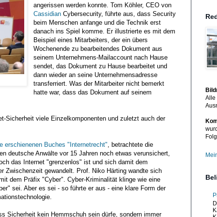
angerissen werden konnte. Tom Köhler, CEO von
Cassidian
Cybersecurity, führte aus, dass Security
Red
beim Menschen anfange und die Technik erst
danach ins Spiel komme. Er illustrierte es mit dem
Beispiel eines Mitarbeiters, der ein übers
Wochenende zu bearbeitendes Dokument aus
seinem Unternehmens-Mailaccount nach Hause
sendet, das Dokument zu Hause bearbeitet und
dann wieder an seine Unternehmensadresse
transferriert. Was der Mitarbeiter nicht bemerkt
Bil
hatte war, dass das Dokument auf seinem
Alle
Aus
rnet-Sicherheit viele Einzelkomponenten und zuletzt auch der
Kom
wurd
Folg
age erschienenen Buches "Internetrecht"
, betrachtete die
en deutsche Anwälte vor 15 Jahren noch etwas verunsichert,
Mein
h das Internet "grenzenlos" ist und sich damit dem
er Zwischenzeit gewandelt. Prof. Niko Härting wandte sich
Bel
mit dem Präfix "Cyber". Cyber-Kriminalität klinge wie eine
ber" sei. Aber es sei - so führte er aus - eine klare Form der
P
rmationstechnologie.
D
K
ass Sicherheit kein Hemmschuh sein dürfe, sondern immer
K