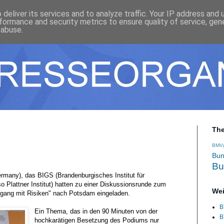
deliver its services and to analyze traffic. Your IP address and
formance and security metrics to ensure quality of service, ge
 abuse.
Th
BMV
Bun
Bu
many), das BIGS (Brandenburgisches Institut für
o Plattner Institut) hatten zu einer Diskussionsrunde zum
Wei
gang mit Risiken" nach Potsdam eingeladen.
B
Ein Thema, das in den 90 Minuten von der
B
hochkarätigen Besetzung des Podiums nur