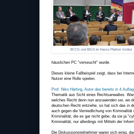
BCCG und BIGS im Hasso Plattner Institut
häuslichen PC "verseucht" wurde.
Dieses kleine Fallbeispiel zeigt, dass bei Inte
Nutzer eine Rolle spielen.
Prof. Niko Härting, Autor des bereits in 4.Aufl
Thematik aus Sicht eines Rechtsanwaltes. War
welches Recht denn nun anzuwenden sei, wo doc
deutschen Recht entziehe, so hat sich das in d
auch gegen die Verniedlichung von Kriminalität 
Kriminalität, die es gar nicht gebe, da sie ja "cy
Kriminalität, nur allerdings mit Mitteln der Info
Die Diskussionsteilnehmer waren sich einig, d