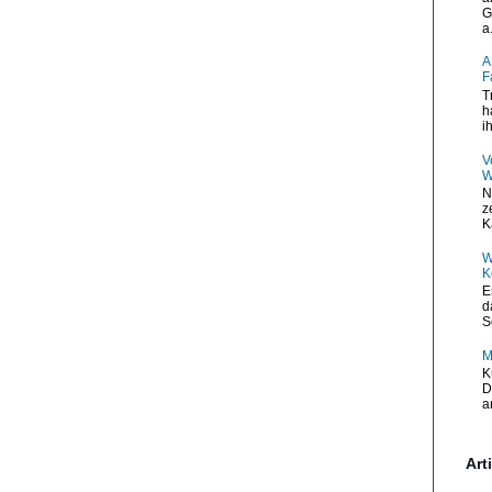
G
a.
A
F
T
h
i
V
W
N
z
K
W
K
E
d
S
M
K
D
a
Art