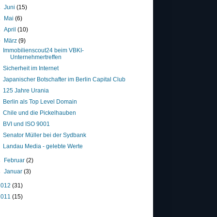
►
Juni
(15)
►
Mai
(6)
►
April
(10)
▼
März
(9)
Immobilienscout24 beim VBKI-
Unternehmertreffen
Sicherheit im Internet
Japanischer Botschafter im Berlin Capital Club
125 Jahre Urania
Berlin als Top Level Domain
Chile und die Pickelhauben
BVI und ISO 9001
Senator Müller bei der Sydbank
Landau Media - gelebte Werte
►
Februar
(2)
►
Januar
(3)
2012
(31)
2011
(15)