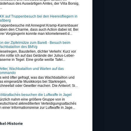
ästehaus des Auswärtigen Amtes, der Villa Borsig,
..
KK auf Truppenbesuch bei den Heeresfliegern in
aßberg
ruppenbesuche mit Annegret Kramp-Karrenbauer
aben den Charme, dass auch Action dabei ist. Bei
hrer Vorgängerin konnte man kilometerweit d...
on der Zipfelmütze zum Barett - Besuch beim
achbataillon des BMVg
ieselregen, Baustellen, dichter Verkehr. Kurz vor
ehn rollte ich auf das Gelände der Julius-Leber-
aserne in Tegel. Eine große weiße Tafel...
etter, Wachbataillon und Warten auf das
ommando
s wird öfter gefragt, was das Wachbataillon und
as eingesetzte Musikkorps bei Starkregen,
chneefall oder Gewitter machen. Die Antwort: Si...
ilitärattachés besuchen die Luftwaffe in Jagel
ürzlich nahm eine größere Gruppe von in
eutschland akkreditierten Verteidigungsattachés
n einer Informationsreise zur Luftwaffe in Jage...
ikel-Historie