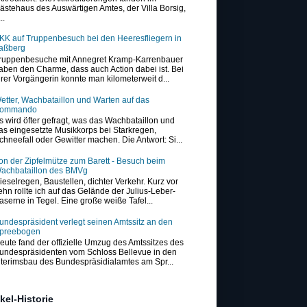
ästehaus des Auswärtigen Amtes, der Villa Borsig,
..
KK auf Truppenbesuch bei den Heeresfliegern in
aßberg
ruppenbesuche mit Annegret Kramp-Karrenbauer
aben den Charme, dass auch Action dabei ist. Bei
hrer Vorgängerin konnte man kilometerweit d...
etter, Wachbataillon und Warten auf das
ommando
s wird öfter gefragt, was das Wachbataillon und
as eingesetzte Musikkorps bei Starkregen,
chneefall oder Gewitter machen. Die Antwort: Si...
on der Zipfelmütze zum Barett - Besuch beim
achbataillon des BMVg
ieselregen, Baustellen, dichter Verkehr. Kurz vor
ehn rollte ich auf das Gelände der Julius-Leber-
aserne in Tegel. Eine große weiße Tafel...
undespräsident verlegt seinen Amtssitz an den
preebogen
eute fand der offizielle Umzug des Amtssitzes des
undespräsidenten vom Schloss Bellevue in den
nterimsbau des Bundespräsidialamtes am Spr...
ikel-Historie