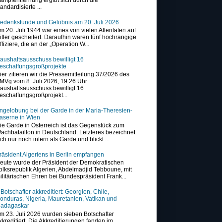
tandardisierte ...
edenkstunde und Gelöbnis am 20. Juli 2026
m 20. Juli 1944 war eines von vielen Attentaten auf
itler gescheitert. Daraufhin waren fünf hochrangige
ffiziere, die an der „Operation W...
aushaltsausschuss bewilligt 16
eschaffungsgroßprojekte
ier zitieren wir die Pressemitteilung 37/2026 des
MVg vom 8. Juli 2026, 19.26 Uhr:
aushaltsausschuss bewilligt 16
eschaffungsgroßprojekt...
ngelobung bei der Garde in der Maria-Theresien-
aserne in Wien
ie Garde in Österreich ist das Gegenstück zum
achbataillon in Deutschland. Letzteres bezeichnet
ich nur noch intern als Garde und blickt ...
räsident Algeriens in Berlin empfangen
eute wurde der Präsident der Demokratischen
olksrepublik Algerien, Abdelmadjid Tebboune, mit
ilitärischen Ehren bei Bundespräsident Frank...
 Botschafter akkreditiert: Georgien, Chile,
onduras, Nigeria, Mauretanien, Vatikan und
adagaskar
m 23. Juli 2026 wurden sieben Botschafter
kkreditiert. Die Akkreditierungen fanden im