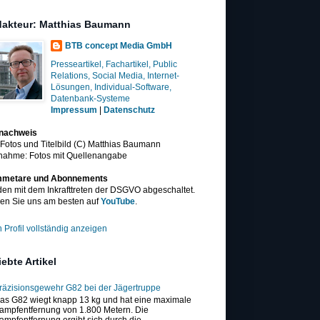
akteur: Matthias Baumann
BTB concept Media GmbH
Presseartikel, Fachartikel, Public
Relations, Social Media, Internet-
Lösungen, Individual-Software,
Datenbank-Systeme
Impressum
|
Datenschutz
dnachweis
 Fotos und Titelbild (C) Matthias Baumann
nahme: Fotos mit Quellenangabe
metare und Abonnements
en mit dem Inkrafttreten der DSGVO abgeschaltet.
en Sie uns am besten auf
YouTube
.
 Profil vollständig anzeigen
iebte Artikel
räzisionsgewehr G82 bei der Jägertruppe
as G82 wiegt knapp 13 kg und hat eine maximale
ampfentfernung von 1.800 Metern. Die
ampfentfernung ergibt sich durch die