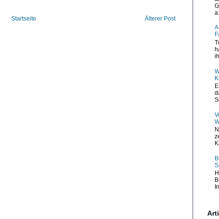
G
a.
Startseite
Älterer Post
A
F
T
h
i
W
K
E
d
S
V
W
N
z
K
B
S
H
B
I
Art