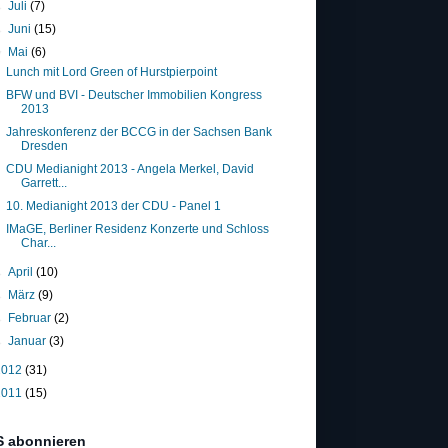
►
Juli
(7)
►
Juni
(15)
▼
Mai
(6)
Lunch mit Lord Green of Hurstpierpoint
BFW und BVI - Deutscher Immobilien Kongress
2013
Jahreskonferenz der BCCG in der Sachsen Bank
Dresden
CDU Medianight 2013 - Angela Merkel, David
Garrett...
10. Medianight 2013 der CDU - Panel 1
IMaGE, Berliner Residenz Konzerte und Schloss
Char...
►
April
(10)
►
März
(9)
►
Februar
(2)
►
Januar
(3)
2012
(31)
2011
(15)
 abonnieren