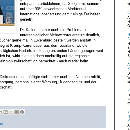
entspannt zurücklehnen, da Google mit seinem
s
auf über 90% gewachsenen Marktanteil
G
international operiert und damit einige Freiheiten
A
genießt.
H
O
Dr. Kallen machte auch die Problematik
r
unterschiedlicher Mehrwertsteuersätze deutlich,
H
B
 Bücher gerne mal in Luxemburg bestellt werden anstatt in
H
nnegret Kramp-Karrenbauer aus dem Saarland, wo die
B
 täglichen Bedarfs in die angrenzenden Länder getragen wird.
H
h ist, wirkt sie sich doch nachteilig auf die regionale
B
ein volkswirtschaftlich betrachtet - auch wieder beim
A
K
D
skussion beschäftigte sich ferner auch mit Netzneutralität,
W
s
ersorgung, personalisierter Werbung, Jugendschutz und der
dschaft.
P
H
V
m
7
H
M
nd
A
a