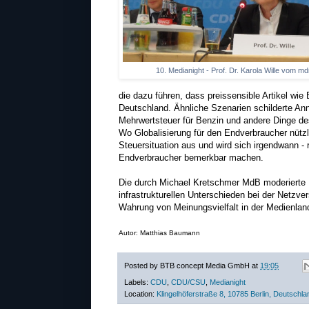
10. Medianight - Prof. Dr. Karola Wille vom md
die dazu führen, dass preissensible Artikel wie
Deutschland. Ähnliche Szenarien schilderte A
Mehrwertsteuer für Benzin und andere Dinge des
Wo Globalisierung für den Endverbraucher nützlic
Steuersituation aus und wird sich irgendwann - r
Endverbraucher bemerkbar machen.
Die durch Michael Kretschmer MdB moderierte Di
infrastrukturellen Unterschieden bei der Netzv
Wahrung von Meinungsvielfalt in der Medienlan
Autor: Matthias Baumann
Posted by
BTB concept Media GmbH
at
19:05
Labels:
CDU
,
CDU/CSU
,
Medianight
Location:
Klingelhöferstraße 8, 10785 Berlin, Deutschla