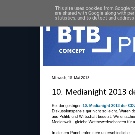
This site uses cookies from Google to 
are shared with Google along with per
statistics, and to detect and address
Mittwoch, 15. Mai 2013
10. Medianight 2013 d
Bei der gestrigen
10. Medianight 2013 der CD
Diskussionspanels gar nicht so leicht. Waren d
aus Politik und Wirtschaft besetzt. Wir entschi
Medienwelt - gleiche Wettbewerbschancen für a
In diesem Panel trafen sehr unterschiedliche