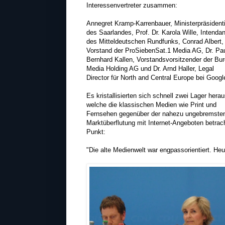
Interessenvertreter zusammen:
Annegret Kramp-Karrenbauer, Ministerpräsident
des Saarlandes, Prof. Dr. Karola Wille, Intendan
des Mitteldeutschen Rundfunks, Conrad Albert,
Vorstand der ProSiebenSat.1 Media AG, Dr. Pau
Bernhard Kallen, Vorstandsvorsitzender der Bu
Media Holding AG und Dr. Arnd Haller, Legal
Director für North and Central Europe bei Googl
Es kristallisierten sich schnell zwei Lager herau
welche die klassischen Medien wie Print und
Fernsehen gegenüber der nahezu ungebremste
Marktüberflutung mit Internet-Angeboten betrac
Punkt:
"Die alte Medienwelt war engpassorientiert. He