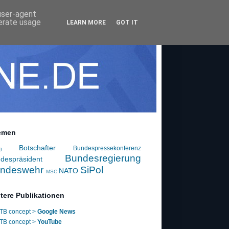
 user-agent
nerate usage
LEARN MORE
GOT IT
emen
Botschafter
Bundespressekonferenz
g
Bundesregierung
despräsident
ndeswehr
SiPol
NATO
MSC
tere Publikationen
TB concept >
Google News
TB concept >
YouTube