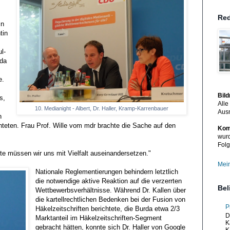
Red
in
tin
l-
rda
e.
Bil
s,
Alle
10. Medianight - Albert, Dr. Haller, Kramp-Karrenbauer
Aus
n
hteten. Frau Prof. Wille vom mdr brachte die Sache auf den
Kom
wurd
Folg
ute müssen wir uns mit Vielfalt auseinandersetzen."
Mein
Nationale Reglementierungen behindern letztlich
die notwendige aktive Reaktion auf die verzerrten
Bel
Wettbewerbsverhältnisse. Während Dr. Kallen über
die kartellrechtlichen Bedenken bei der Fusion von
P
Häkelzeitschriften berichtete, die Burda etwa 2/3
D
Marktanteil im Häkelzeitschriften-Segment
K
gebracht hätten, konnte sich Dr. Haller von Google
K