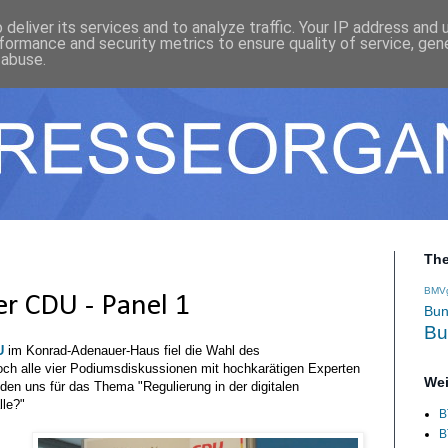
deliver its services and to analyze traffic. Your IP address and
formance and security metrics to ensure quality of service, ge
 abuse.
Th
BMV
er CDU - Panel 1
Bun
Bu
U
im Konrad-Adenauer-Haus fiel die Wahl des
och alle vier Podiumsdiskussionen mit hochkarätigen Experten
Wei
eden uns für das Thema "Regulierung in der digitalen
lle?"
B
B