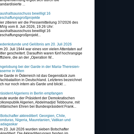
tandardisierte ...
aushaltsausschuss bewilligt 16
eschaffungsgroßprojekte
ier zitieren wir die Pressemitteilung 37/2026 des
MVg vom 8. Juli 2026, 19.26 Uhr:
aushaltsausschuss bewilligt 16
eschaffungsgroßprojekt...
edenkstunde und Gelöbnis am 20. Juli 2026
m 20. Juli 1944 war eines von vielen Attentaten auf
itler gescheitert. Daraufhin waren fünf hochrangige
ffiziere, die an der „Operation W...
ngelobung bei der Garde in der Maria-Theresien-
aserne in Wien
ie Garde in Österreich ist das Gegenstück zum
achbataillon in Deutschland. Letzteres bezeichnet
ich nur noch intern als Garde und blickt ...
räsident Algeriens in Berlin empfangen
eute wurde der Präsident der Demokratischen
olksrepublik Algerien, Abdelmadjid Tebboune, mit
ilitärischen Ehren bei Bundespräsident Frank...
 Botschafter akkreditiert: Georgien, Chile,
onduras, Nigeria, Mauretanien, Vatikan und
adagaskar
m 23. Juli 2026 wurden sieben Botschafter
kkreditiert. Die Akkreditierungen fanden im