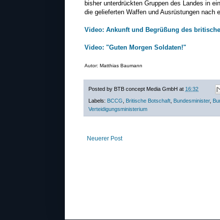
bisher unterdrückten Gruppen des Landes in ein
die gelieferten Waffen und Ausrüstungen nach 
Video: Ankunft und Begrüßung des britische
Video: "Guten Morgen Soldaten!"
Autor: Matthias Baumann
Posted by
BTB concept Media GmbH
at
16:32
Labels:
BCCG
,
Britische Botschaft
,
Bundesminister
,
Bu
Verteidigungsministerium
Neuerer Post