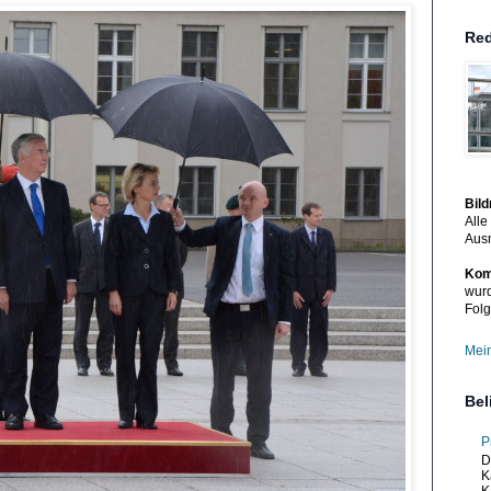
Red
Bil
Alle
Aus
Kom
wurd
Folg
Mein
Bel
P
D
K
K