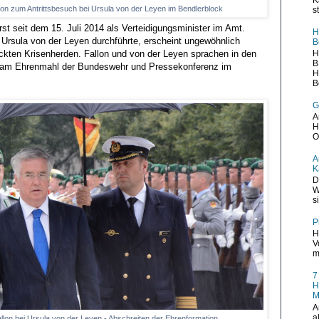
llon zum Antrittsbesuch bei Ursula von der Leyen im Bendlerblock
s
st seit dem 15. Juli 2014 als Verteidigungsminister im Amt.
H
i Ursula von der Leyen durchführte, erscheint ungewöhnlich
B
H
rückten Krisenherden. Fallon und von der Leyen sprachen in den
B
 am Ehrenmahl der Bundeswehr und Pressekonferenz im
H
B
G
A
H
O
A
K
D
W
s
P
H
V
m
7
H
M
A
a
allon bei Ursula von der Leyen - Abschreiten der Ehrenformation