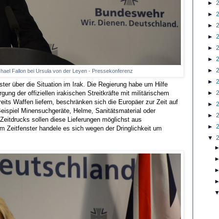
►
►
►
►
►
►
►
ichael Fallon bei Ursula von der Leyen - Pressekonferenz
►
ster über die Situation im Irak. Die Regierung habe um Hilfe
►
ung der offiziellen irakischen Streitkräfte mit militärischem
its Waffen liefern, beschränken sich die Europäer zur Zeit auf
►
eispiel Minensuchgeräte, Helme, Sanitätsmaterial oder
►
eitdrucks sollen diese Lieferungen möglichst aus
►
eitfenster handele es sich wegen der Dringlichkeit um
▼