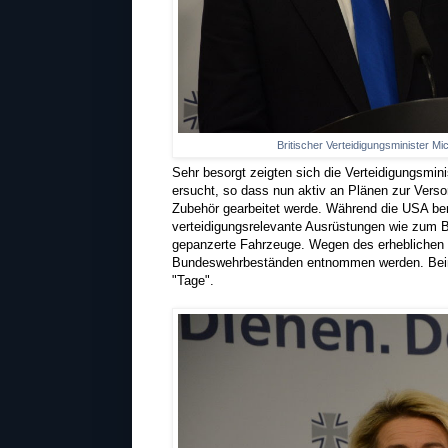
Britischer Verteidigungsminister M
Sehr besorgt zeigten sich die Verteidigungsmini
ersucht, so dass nun aktiv an Plänen zur Versorg
Zubehör gearbeitet werde. Während die USA bere
verteidigungsrelevante Ausrüstungen wie zum B
gepanzerte Fahrzeuge. Wegen des erheblichen Z
Bundeswehrbeständen entnommen werden. Beim Z
"Tage".