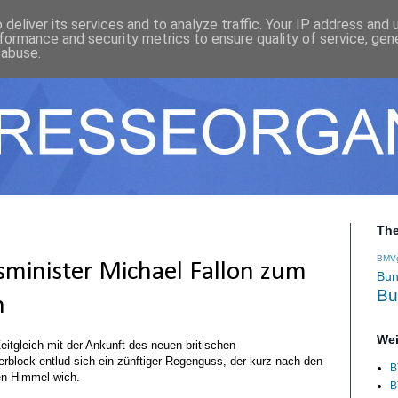
deliver its services and to analyze traffic. Your IP address and
formance and security metrics to ensure quality of service, ge
 abuse.
Th
BMV
gsminister Michael Fallon zum
Bun
Bu
n
Wei
eitgleich mit der Ankunft des neuen britischen
erblock entlud sich ein zünftiger Regenguss, der kurz nach den
B
en Himmel wich.
B