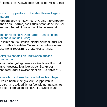
ästehaus des Auswärtigen Amtes, der Villa Borsig,
..
KK auf Truppenbesuch bei den Heeresfliegern in
aßberg
ruppenbesuche mit Annegret Kramp-Karrenbauer
aben den Charme, dass auch Action dabei ist. Bei
hrer Vorgängerin konnte man kilometerweit d...
on der Zipfelmütze zum Barett - Besuch beim
achbataillon des BMVg
ieselregen, Baustellen, dichter Verkehr. Kurz vor
ehn rollte ich auf das Gelände der Julius-Leber-
aserne in Tegel. Eine große weiße Tafel...
etter, Wachbataillon und Warten auf das
ommando
s wird öfter gefragt, was das Wachbataillon und
as eingesetzte Musikkorps bei Starkregen,
chneefall oder Gewitter machen. Die Antwort: Si...
ilitärattachés besuchen die Luftwaffe in Jagel
ürzlich nahm eine größere Gruppe von in
eutschland akkreditierten Verteidigungsattachés
n einer Informationsreise zur Luftwaffe in Jage...
ikel-Historie