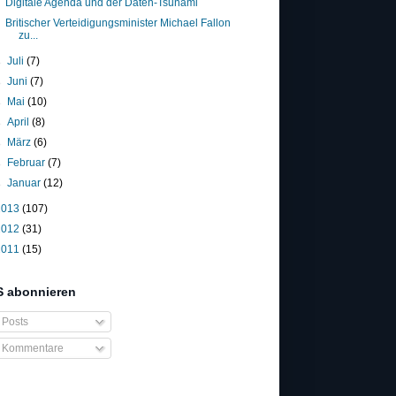
Digitale Agenda und der Daten-Tsunami
Britischer Verteidigungsminister Michael Fallon
zu...
►
Juli
(7)
►
Juni
(7)
►
Mai
(10)
►
April
(8)
►
März
(6)
►
Februar
(7)
►
Januar
(12)
2013
(107)
2012
(31)
2011
(15)
 abonnieren
Posts
Kommentare