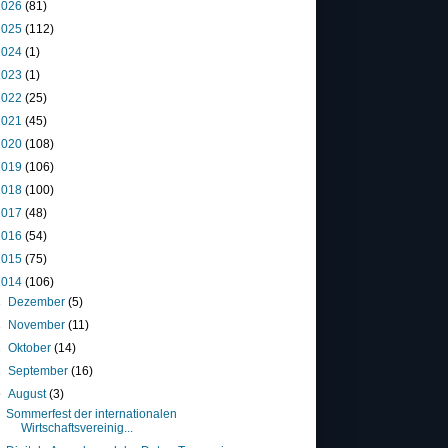
2026
(81)
2025
(112)
2024
(1)
2023
(1)
2022
(25)
2021
(45)
2020
(108)
2019
(106)
2018
(100)
2017
(48)
2016
(54)
2015
(75)
2014
(106)
►
Dezember
(5)
►
November
(11)
►
Oktober
(14)
►
September
(16)
▼
August
(3)
Sommerfest der internationalen
Wirtschaftsvereinig...