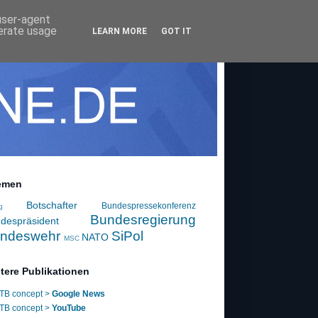
 user-agent
nerate usage
LEARN MORE
GOT IT
emen
Botschafter
Bundespressekonferenz
g
Bundesregierung
despräsident
ndeswehr
SiPol
NATO
MSC
tere Publikationen
TB concept >
Google News
TB concept >
YouTube