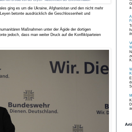
G
a.
les ging es um die Ukraine, Afghanistan und den nicht mehr
 Leyen betonte ausdrücklich die Geschlossenheit und
A
F
T
n humanitären Maßnahmen unter der Ägide der dortigen
h
i
nte jedoch, dass man weiter Druck auf die Konfliktparteien
V
W
N
z
K
W
K
E
d
S
M
K
D
a
Art