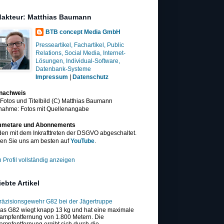
akteur: Matthias Baumann
BTB concept Media GmbH
Presseartikel, Fachartikel, Public
Relations, Social Media, Internet-
Lösungen, Individual-Software,
Datenbank-Systeme
Impressum
|
Datenschutz
dnachweis
 Fotos und Titelbild (C) Matthias Baumann
nahme: Fotos mit Quellenangabe
metare und Abonnements
en mit dem Inkrafttreten der DSGVO abgeschaltet.
en Sie uns am besten auf
YouTube
.
 Profil vollständig anzeigen
iebte Artikel
räzisionsgewehr G82 bei der Jägertruppe
as G82 wiegt knapp 13 kg und hat eine maximale
ampfentfernung von 1.800 Metern. Die
ampfentfernung ergibt sich durch die