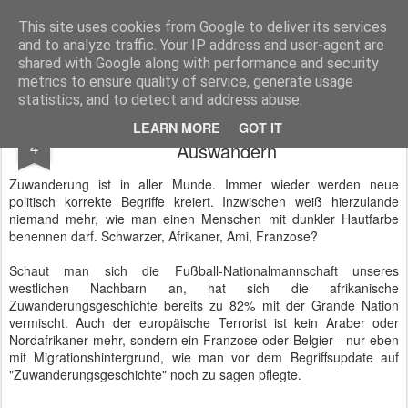
BTB concept Media GmbH
Presseberichte zu Bundespolitik, Diplomatie, Sicherheitspolitik, Wirtschaft, Fahrzeugtechnik und IT - Pressedienst, Fachartikel, Bildredaktion, O-Ton-Videos
This site uses cookies from Google to deliver its services
and to analyze traffic. Your IP address and user-agent are
shared with Google along with performance and security
metrics to ensure quality of service, generate usage
statistics, and to detect and address abuse.
Die Alternative zur Einwanderung:
JUL
LEARN MORE
GOT IT
4
Auswandern
Zuwanderung ist in aller Munde. Immer wieder werden neue
politisch korrekte Begriffe kreiert. Inzwischen weiß hierzulande
niemand mehr, wie man einen Menschen mit dunkler Hautfarbe
benennen darf. Schwarzer, Afrikaner, Ami, Franzose?
Schaut man sich die Fußball-Nationalmannschaft unseres
westlichen Nachbarn an, hat sich die afrikanische
Zuwanderungsgeschichte bereits zu 82% mit der Grande Nation
vermischt. Auch der europäische Terrorist ist kein Araber oder
Nordafrikaner mehr, sondern ein Franzose oder Belgier - nur eben
mit Migrationshintergrund, wie man vor dem Begriffsupdate auf
"Zuwanderungsgeschichte" noch zu sagen pflegte.