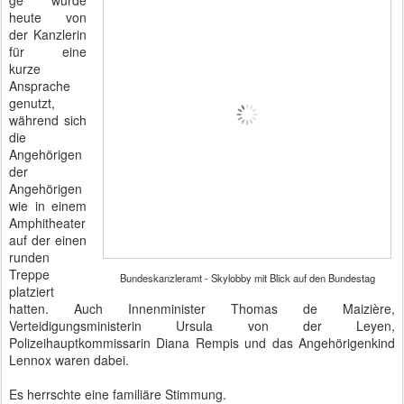
ge wurde
heute von
der Kanzlerin
für eine
kurze
Ansprache
genutzt,
während sich
die
Angehörigen
der
Angehörigen
wie in einem
Amphitheater
auf der einen
runden
Treppe
Bundeskanzleramt - Skylobby mit Blick auf den Bundestag
platziert
hatten. Auch Innenminister Thomas de Maizière,
Verteidigungsministerin Ursula von der Leyen,
Polizeihauptkommissarin Diana Rempis und das Angehörigenkind
Lennox waren dabei.
Es herrschte eine familiäre Stimmung.