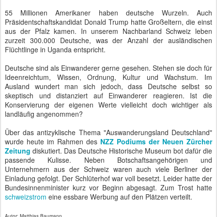
55 Millionen Amerikaner haben deutsche Wurzeln. Auch
Präsidentschaftskandidat Donald Trump hatte Großeltern, die einst
aus der Pfalz kamen. In unserem Nachbarland Schweiz leben
zurzeit 300.000 Deutsche, was der Anzahl der ausländischen
Flüchtlinge in Uganda entspricht.
Deutsche sind als Einwanderer gerne gesehen. Stehen sie doch für
Ideenreichtum, Wissen, Ordnung, Kultur und Wachstum. Im
Ausland wundert man sich jedoch, dass Deutsche selbst so
skeptisch und distanziert auf Einwanderer reagieren. Ist die
Konservierung der eigenen Werte vielleicht doch wichtiger als
landläufig angenommen?
Über das antizyklische Thema "Auswanderungsland Deutschland"
wurde heute im Rahmen des
NZZ Podiums der Neuen Zürcher
Zeitung
diskutiert. Das Deutsche Historische Museum bot dafür die
passende Kulisse. Neben Botschaftsangehörigen und
Unternehmern aus der Schweiz waren auch viele Berliner der
Einladung gefolgt. Der Schlüterhof war voll besetzt. Leider hatte der
Bundesinnenminister kurz vor Beginn abgesagt. Zum Trost hatte
schweizstrom
eine essbare Werbung auf den Plätzen verteilt.
Autor: Matthias Baumann