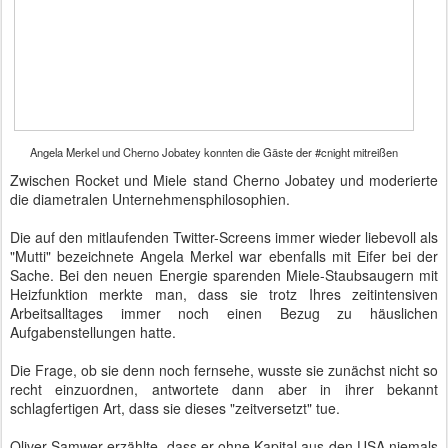
Angela Merkel und Cherno Jobatey konnten die Gäste der #cnight mitreißen
Zwischen Rocket und Miele stand Cherno Jobatey und moderierte
die diametralen Unternehmensphilosophien.
Die auf den mitlaufenden Twitter-Screens immer wieder liebevoll als
"Mutti" bezeichnete Angela Merkel war ebenfalls mit Eifer bei der
Sache. Bei den neuen Energie sparenden Miele-Staubsaugern mit
Heizfunktion merkte man, dass sie trotz Ihres zeitintensiven
Arbeitsalltages immer noch einen Bezug zu häuslichen
Aufgabenstellungen hatte.
Die Frage, ob sie denn noch fernsehe, wusste sie zunächst nicht so
recht einzuordnen, antwortete dann aber in ihrer bekannt
schlagfertigen Art, dass sie dieses "zeitversetzt" tue.
Oliver Samwer erzählte, dass er ohne Kapital aus den USA niemals