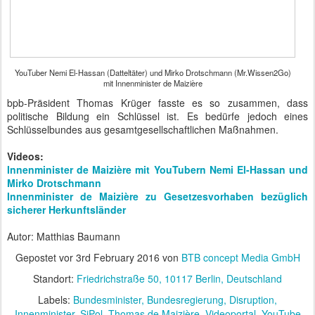
YouTuber Nemi El-Hassan (Datteltäter) und Mirko Drotschmann (Mr.Wissen2Go)
mit Innenminister de Maizière
bpb-Präsident Thomas Krüger fasste es so zusammen, dass
politische Bildung ein Schlüssel ist. Es bedürfe jedoch eines
Schlüsselbundes aus gesamtgesellschaftlichen Maßnahmen.
Videos:
Innenminister de Maizière mit YouTubern Nemi El-Hassan und
Mirko Drotschmann
Innenminister de Maizière zu Gesetzesvorhaben bezüglich
sicherer Herkunftsländer
Autor: Matthias Baumann
Gepostet vor
3rd February 2016
von
BTB concept Media GmbH
Standort:
Friedrichstraße 50, 10117 Berlin, Deutschland
Labels:
Bundesminister
Bundesregierung
Disruption
Innenminister
SiPol
Thomas de Maizière
Videoportal
YouTube