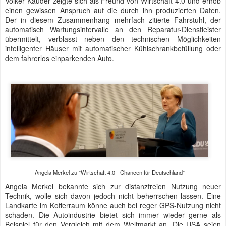
Volker Kauder zeigte sich als Freund von Wirtschaft 4.0 und erhob
einen gewissen Anspruch auf die durch ihn produzierten Daten.
Der in diesem Zusammenhang mehrfach zitierte Fahrstuhl, der
automatisch Wartungsintervalle an den Reparatur-Dienstleister
übermittelt, verblasst neben den technischen Möglichkeiten
intelligenter Häuser mit automatischer Kühlschrankbefüllung oder
dem fahrerlos einparkenden Auto.
Angela Merkel zu "Wirtschaft 4.0 - Chancen für Deutschland"
Angela Merkel bekannte sich zur distanzfreien Nutzung neuer
Technik, wolle sich davon jedoch nicht beherrschen lassen. Eine
Landkarte im Kofferraum könne auch bei reger GPS-Nutzung nicht
schaden. Die Autoindustrie bietet sich immer wieder gerne als
Beispiel für den Vergleich mit dem Weltmarkt an. Die USA seien