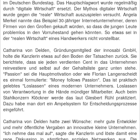
im Deutschen Bundestag. Das Hauptschlagwort wurde regelmäßig
durch "digitale Wirtschaft" ersetzt. Der Mythos digitaler Wirtschaft
wurde gegen die "reale" Wirtschaft auszuspielen versucht. Angela
Merkel nannte das Beispiel 30-jähriger Internetunternehmer, deren
Firmen von den Großen gekauft würden, so dass die jungen Leute
problemlos in den Vorruhestand gehen könnten. So etwas sei in
der "realen Wirtschaft" eines Handwerkers nicht vorstellbar.
Catharina von Delden, Gründungsmitglied der innosabi GmbH,
holte die Kanzlerin etwas auf den Boden der Tatsachen zurück. Sie
berichtete, dass sie jeden verdienten Cent in das Unternehmen
reinvestiere und selbst auf der Gehaltsliste ganz unten stehe.
"Passion" sei die Hauptmotivation oder wie Florian Langenscheidt
es einmal formulierte: "Money follows Passion". Das ist praktisch
gelebtes "Loslassen" eines modernen Unternehmers. Loslassen
von Verantwortung in die Hände mündiger Mitarbeiter. Auch beim
Stahlkonzern Klöckner werde das laut Giesbert Rühl praktiziert.
Dazu habe man dort ein Ampelsystem für Entscheidungsprozesse
eingeführt.
Catharina von Delden hatte zwei Wünsche: mehr gute Entwickler
und mehr öffentliche Vergaben an innovative kleine Unternehmen.
"Ich nehme das mal auf", sagte die Kanzlerin und löste damit eine
rege Diskussion in sämtlichen sozialen Netzwerken aus. Die