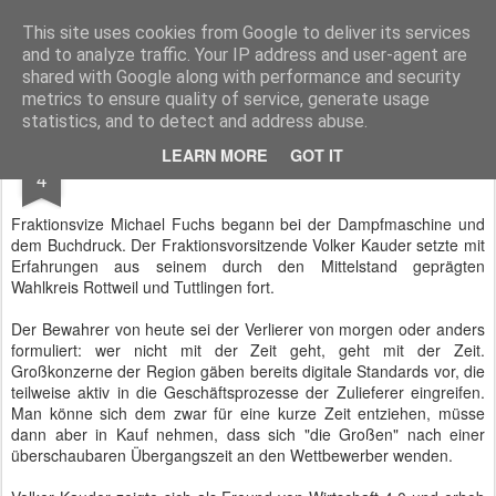
BTB concept Media GmbH
Presseberichte zu Bundespolitik, Diplomatie, Sicherheitspolitik, Wirtschaft, Fahrzeugtechnik und IT - Pressedienst, Fachartikel, Bildredaktion, O-Ton-Videos
This site uses cookies from Google to deliver its services
and to analyze traffic. Your IP address and user-agent are
shared with Google along with performance and security
metrics to ensure quality of service, generate usage
statistics, and to detect and address abuse.
NOV
LEARN MORE
GOT IT
Wirtschaft 4.0 bei der CDU/CSU-Fraktion
4
Fraktionsvize Michael Fuchs begann bei der Dampfmaschine und
dem Buchdruck. Der Fraktionsvorsitzende Volker Kauder setzte mit
Erfahrungen aus seinem durch den Mittelstand geprägten
Wahlkreis Rottweil und Tuttlingen fort.
Der Bewahrer von heute sei der Verlierer von morgen oder anders
formuliert: wer nicht mit der Zeit geht, geht mit der Zeit.
Großkonzerne der Region gäben bereits digitale Standards vor, die
teilweise aktiv in die Geschäftsprozesse der Zulieferer eingreifen.
Man könne sich dem zwar für eine kurze Zeit entziehen, müsse
dann aber in Kauf nehmen, dass sich "die Großen" nach einer
überschaubaren Übergangszeit an den Wettbewerber wenden.