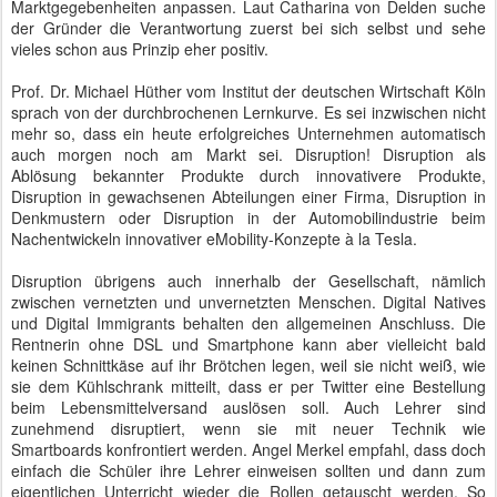
Marktgegebenheiten anpassen. Laut Catharina von Delden suche
der Gründer die Verantwortung zuerst bei sich selbst und sehe
vieles schon aus Prinzip eher positiv.
Prof. Dr. Michael Hüther vom Institut der deutschen Wirtschaft Köln
sprach von der durchbrochenen Lernkurve. Es sei inzwischen nicht
mehr so, dass ein heute erfolgreiches Unternehmen automatisch
auch morgen noch am Markt sei. Disruption! Disruption als
Ablösung bekannter Produkte durch innovativere Produkte,
Disruption in gewachsenen Abteilungen einer Firma, Disruption in
Denkmustern oder Disruption in der Automobilindustrie beim
Nachentwickeln innovativer eMobility-Konzepte à la Tesla.
Disruption übrigens auch innerhalb der Gesellschaft, nämlich
zwischen vernetzten und unvernetzten Menschen. Digital Natives
und Digital Immigrants behalten den allgemeinen Anschluss. Die
Rentnerin ohne DSL und Smartphone kann aber vielleicht bald
keinen Schnittkäse auf ihr Brötchen legen, weil sie nicht weiß, wie
sie dem Kühlschrank mitteilt, dass er per Twitter eine Bestellung
beim Lebensmittelversand auslösen soll. Auch Lehrer sind
zunehmend disruptiert, wenn sie mit neuer Technik wie
Smartboards konfrontiert werden. Angel Merkel empfahl, dass doch
einfach die Schüler ihre Lehrer einweisen sollten und dann zum
eigentlichen Unterricht wieder die Rollen getauscht werden. So