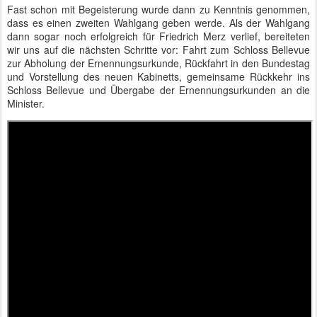
Fast schon mit Begeisterung wurde dann zu Kenntnis genommen,
dass es einen zweiten Wahlgang geben werde. Als der Wahlgang
dann sogar noch erfolgreich für Friedrich Merz verlief, bereiteten
wir uns auf die nächsten Schritte vor: Fahrt zum Schloss Bellevue
zur Abholung der Ernennungsurkunde, Rückfahrt in den Bundestag
und Vorstellung des neuen Kabinetts, gemeinsame Rückkehr ins
Schloss Bellevue und Übergabe der Ernennungsurkunden an die
Minister.