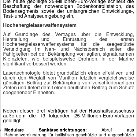
Die heute gebilligte 25-Millionen-Euro-Vorlage schließt die
Beschaffung der notwendigen Bodenkontrollstation, des
Bodensegments sowie der umfangreichen Entwicklungs-,
Test- und Analyseumgebung ein.
Hochenergielaserwaffensystem
Auf Grundlage des Vertrages über die Entwicklung,
Herstellung und Einrüstung des ersten
Hochenergielaserwaffensystems für die seegestützte
Verteidigung im Nah- und Nächstbereich sollen die
Fähigkeiten bei der Bekämpfung von agilen, signaturarmen
Kleinzielen, wie beispielsweise Drohnen, in der Marine
signifikant verbessert werden.
Lasertechnologie bietet grundsätzlich einen effektiven und
durch den Wegfall von Munition letztlich vergleichsweise
günstigen Beitrag zur Bekämpfung von verschiedenartigen
Zielen und liefert damit einen deutlichen Beitrag zum Schutz
seegehender Einheiten.
Neben diesen drei Verträgen hat der Haushaltsausschuss
außerdem die 13 folgenden 25-Millionen-Euro-Vorlagen
gebilligt:
Modulare Sanitätseinrichtungen:
Abruf aus
Rahmenvereinbarung für ballistisch geschützte und ungeschützte