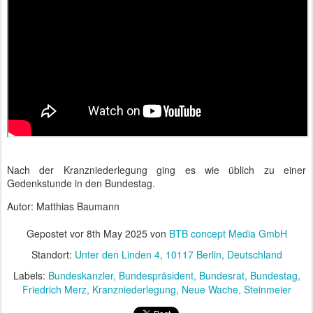
Nach der Kranzniederlegung ging es wie üblich zu einer
Gedenkstunde in den Bundestag.
Autor: Matthias Baumann
Gepostet vor
8th May 2025
von
BTB concept Media GmbH
Standort:
Unter den Linden 4, 10117 Berlin, Deutschland
Labels:
Bundeskanzler
Bundespräsident
Bundesrat
Bundestag
Friedrich Merz
Kranzniederlegung
Neue Wache
Steinmeier