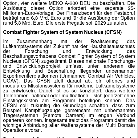
Option, vier weitere MEKO A-200 DEU zu beschaffen. Die
Auslösung dieser Option erfordert eine separate 25-
Millionen-Euro-Vorlage.
Der Finanzbedarf für den Festabruf
beträgt rund 6,3 Mrd. Euro und für die Ausübung der Option
rund 5,3 Mrd. Euro. Die erste Fregatte soll 2029 zulaufen.
Combat Fighter System of System Nucleus (CFSN)
Im Zusammenhang mit der Realisierung des
Luftkampfsystems der Zukunft hat der Haushaltsausschuss
der Forschung und Entwicklung des
Beschaffungsvorhabens Combat Fighter System of System
Nucleus (CFSN) zugestimmt. Dieses nationale Forschungs-
und Entwicklungsprojekt umfasst unter anderem die
Entwicklung und Beschaffung fliegender unbemannter
Experimentierplattformen (Unmanned Combat Air Vehicles,
UCAV). Das CFSN zielt darauf ab, ein offenes und
modulares Missionssystems für moderne Luftkampfsysteme
zu entwickeln. Dabei ist es so konzipiert, dass weitere
Teilnehmer - national oder multinational - sich jederzeit ohne
Einstiegskosten am Programm beteiligen können. Das
CFSN soll zukünftig die Grundlage schaffen, dass zum
Beispiel Kampfflugzeuge gemeinsam mit unbemannten
Trägersystemen (Remote Carriers) im engen Verbund
operieren können. Insgesamt treibt das Programm damit die
wichtige Anbindung aller Waffensysteme der Multi Domain
Operations voran.