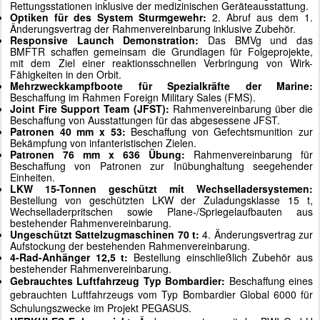
Rettungsstationen inklusive der medizinischen Geräteausstattung.
Optiken für des System Sturmgewehr:
2. Abruf aus dem 1.
Änderungsvertrag der Rahmenvereinbarung inklusive Zubehör.
Responsive Launch Demonstration:
Das BMVg und das
BMFTR schaffen gemeinsam die Grundlagen für Folgeprojekte,
mit dem Ziel einer reaktionsschnellen Verbringung von Wirk-
Fähigkeiten in den Orbit.
Mehrzweckkampfboote für Spezialkräfte der Marine:
Beschaffung im Rahmen Foreign Military Sales (FMS).
Joint Fire Support Team (JFST):
Rahmenvereinbarung über die
Beschaffung von Ausstattungen für das abgesessene JFST.
Patronen 40 mm x 53:
Beschaffung von Gefechtsmunition zur
Bekämpfung von infanteristischen Zielen.
Patronen 76 mm x 636 Übung:
Rahmenvereinbarung für
Beschaffung von Patronen zur Inübunghaltung seegehender
Einheiten.
LKW 15-Tonnen geschützt mit Wechselladersystemen:
Bestellung von geschützten LKW der Zuladungsklasse 15
t,
Wechselladerpritschen sowie Plane-/Spriegelaufbauten aus
bestehender Rahmenvereinbarung.
Ungeschützt Sattelzugmaschinen 70 t:
4. Änderungsvertrag zur
Aufstockung der bestehenden Rahmenvereinbarung.
4-Rad-Anhänger 12,5 t:
Bestellung einschließlich Zubehör aus
bestehender Rahmenvereinbarung.
Gebrauchtes Luftfahrzeug Typ Bombardier:
Beschaffung eines
gebrauchten Luftfahrzeugs vom Typ Bombardier Global 6000 für
Schulungszwecke im Projekt PEGASUS.