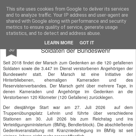
BTB concept Media GmbH
Presseberichte zu Bundespolitik, Diplomatie, Sicherheitspolitik, Wirtschaft, Fahrzeugtechnik und IT - Pressedienst, Fachartikel, Bildredaktion, O-Ton-Videos
This site uses cookies from Google to deliver its services
and to analyze traffic. Your IP address and user-agent are
shared with Google along with performance and security
metrics to ensure quality of service, generate usage
statistics, and to detect and address abuse.
Marsch zum Gedenken an die gefallenen
JUL
LEARN MORE
GOT IT
30
Soldaten der Bundeswehr
Seit 2018 findet der Marsch zum Gedenken an die 120 gefallenen
Soldaten sowie die 3.447 im Dienst verstorbenen Angehörigen der
Bundeswehr statt. Der Marsch ist eine Initiative der
Hinterbliebenen, ehemaligen Kameraden und des
Reservistenverbandes. Der Marsch geht über mehrere Tage, in
denen Kameraden und Angehörige im Gedenken an die
Verstorbenen 120 Kilometer (120 Gefallene) zurücklegen.
Der diesjährige Start war am 27. Juli 2026
auf dem
Truppenübungsplatz Lehnin und führte über verschiedene
Stationen am 30. Juli 2026 bis zum Reichstag und ins
Verteidigungsministerium (BMVg, Bendlerblock). Die abschließende
Gedenkveranstaltung mit Kranzniederlegung im BMVg ist seit