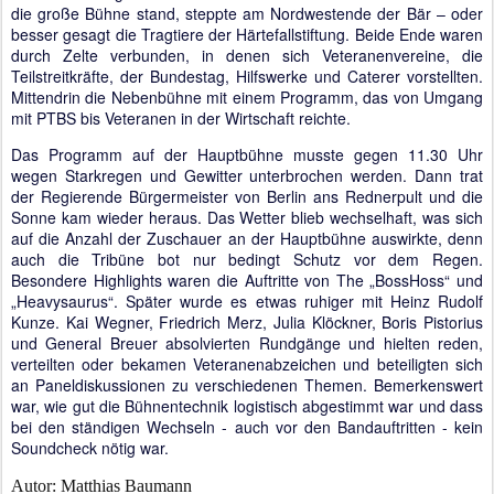
die große Bühne stand, steppte am Nordwestende der Bär – oder
besser gesagt die Tragtiere der Härtefallstiftung. Beide Ende waren
durch Zelte verbunden, in denen sich Veteranenvereine, die
Teilstreitkräfte, der Bundestag, Hilfswerke und Caterer vorstellten.
Mittendrin die Nebenbühne mit einem Programm, das von Umgang
mit PTBS bis Veteranen in der Wirtschaft reichte.
Das Programm auf der Hauptbühne musste gegen 11.30 Uhr
wegen Starkregen und Gewitter unterbrochen werden. Dann trat
der Regierende Bürgermeister von Berlin ans Rednerpult und die
Sonne kam wieder heraus. Das Wetter blieb wechselhaft, was sich
auf die Anzahl der Zuschauer an der Hauptbühne auswirkte, denn
auch die Tribüne bot nur bedingt Schutz vor dem Regen.
Besondere Highlights waren die Auftritte von The „BossHoss“ und
„Heavysaurus“. Später wurde es etwas ruhiger mit Heinz Rudolf
Kunze. Kai Wegner, Friedrich Merz, Julia Klöckner, Boris Pistorius
und General Breuer absolvierten Rundgänge und hielten reden,
verteilten oder bekamen Veteranenabzeichen und beteiligten sich
an Paneldiskussionen zu verschiedenen Themen. Bemerkenswert
war, wie gut die Bühnentechnik logistisch abgestimmt war und dass
bei den ständigen Wechseln - auch vor den Bandauftritten - kein
Soundcheck nötig war.
Autor: Matthias Baumann