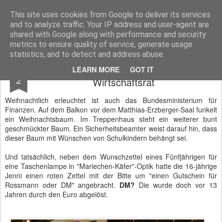
BTB concept Media GmbH
Presseberichte zu Bundespolitik, Diplomatie, Sicherheitspolitik, Wirtschaft, Fahrzeugtechnik und IT - Pressedienst, Fachartikel, Bildredaktion, O-Ton-Videos
This site uses cookies from Google to deliver its services
and to analyze traffic. Your IP address and user-agent are
shared with Google along with performance and security
metrics to ensure quality of service, generate usage
statistics, and to detect and address abuse.
47. Deutsch-Französicher Finanz- und
DEC
LEARN MORE
GOT IT
2
Wirtschaftsrat
Weihnachtlich erleuchtet ist auch das Bundesministerium für
Finanzen. Auf dem Balkon vor dem Matthias-Erzberger-Saal funkelt
ein Weihnachtsbaum. Im Treppenhaus steht ein weiterer bunt
geschmückter Baum. Ein Sicherheitsbeamter weist darauf hin, dass
dieser Baum mit Wünschen von Schulkindern behängt sei.
Und tatsächlich, neben dem Wunschzettel eines Fünfjährigen für
eine Taschenlampe in "Mariechen-Käfer"-Optik hatte die 16-jährige
Jenni einen roten Zettel mit der Bitte um "einen Gutschein für
Rossmann oder DM" angebracht.
DM?
Die wurde doch vor 13
Jahren durch den Euro abgelöst.