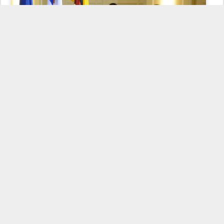
Amtskollegen beim 47. Deutsch-Französichen Finanz- und Wirtschaftsrat
Das Besondere war die Flankierung der vier Minister durch die
jeweiligen Notenbank-Chefs. Bundesbank-Präsident Jens
Weidmann, von
David Marsh
als Merkels wichtigster Mann
gehandelt, gab sein gut formuliertes Statement vor der
stellvertretenden Präsidentin der Banque de France, Anne Le
Lorier, ab. Jens Weidmann sehe "durchaus positive
Entwicklungen". Die "expansive Geldpolitik" stütze diese
Entwicklung. Hinzu käme die sehr "positive Stimmung" an den
Finanzmärkten, wobei hier zwischen "Stimmung" und Tatsachen zu
unterscheiden sei. Auch könne Geldpolitik Strukturprobleme nicht
nachhaltig beheben. Es bedürfe klarer Strukturreformen. Da bereits
solche Reformen eingeleitet seien, könne man bereits eine gewisse
"Reformdividende" einfahren.