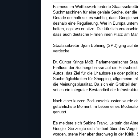
Fairness im Wettbewerb forderte Staatssekretär 
Suchmaschinen für eine geniale Sache, der die
Gerade deshalb sei es wichtig, dass Google sei
deshalb eine Regulierung. Wer in Europa unter
halten, egal wo er sitze. Die kürzlich verabsch
dass auch deutsche Firmen ihren Platz am Mar
Staatssekretär Björn Böhning (SPD) ging auf die
verdecke.
Dr. Günter Krings MdB, Parlamentarischer Staat
Einfluss der Suchergebnisse auf die Entscheid
Autos, das Ziel für die Urlaubsreise oder poli
Suchmöglichkeiten für Shopping, allgemeine In
die Meinungspluralität. Da sich ein Großteil de
sei es ein integraler Bestandteil der Infrastruk
Nach einer kurzen Podiumsdiskussion wurde da
gefährlichste Moment im Leben eines Moderator
genutzt.
Es meldete sich Sabine Frank. Leiterin der Ab
Google. Sie zeigte sich "irritiert über das Vorg
worden, stehe hier aber durchweg in der Kritik. 