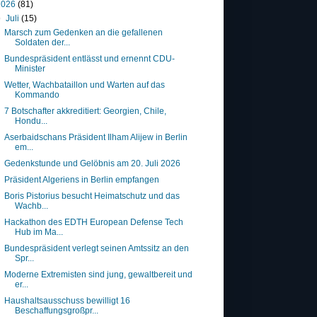
2026
(81)
▼
Juli
(15)
Marsch zum Gedenken an die gefallenen
Soldaten der...
Bundespräsident entlässt und ernennt CDU-
Minister
Wetter, Wachbataillon und Warten auf das
Kommando
7 Botschafter akkreditiert: Georgien, Chile,
Hondu...
Aserbaidschans Präsident Ilham Alijew in Berlin
em...
Gedenkstunde und Gelöbnis am 20. Juli 2026
Präsident Algeriens in Berlin empfangen
Boris Pistorius besucht Heimatschutz und das
Wachb...
Hackathon des EDTH European Defense Tech
Hub im Ma...
Bundespräsident verlegt seinen Amtssitz an den
Spr...
Moderne Extremisten sind jung, gewaltbereit und
er...
Haushaltsausschuss bewilligt 16
Beschaffungsgroßpr...