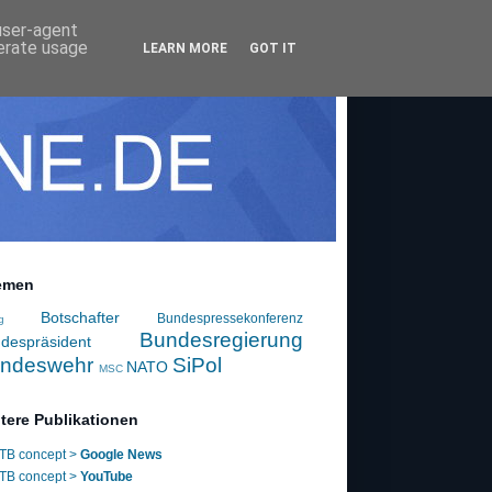
 user-agent
nerate usage
LEARN MORE
GOT IT
emen
Botschafter
Bundespressekonferenz
g
Bundesregierung
despräsident
ndeswehr
SiPol
NATO
MSC
tere Publikationen
TB concept >
Google News
TB concept >
YouTube