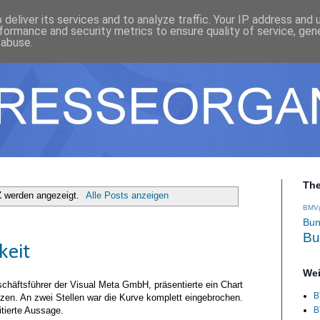
deliver its services and to analyze traffic. Your IP address and
formance and security metrics to ensure quality of service, ge
 abuse.
Th
Z
werden angezeigt.
Alle Posts anzeigen
BMV
Bun
Bu
keit
Wei
chäftsführer der Visual Meta GmbH, präsentierte ein Chart
B
zen. An zwei Stellen war die Kurve komplett eingebrochen.
itierte Aussage.
B