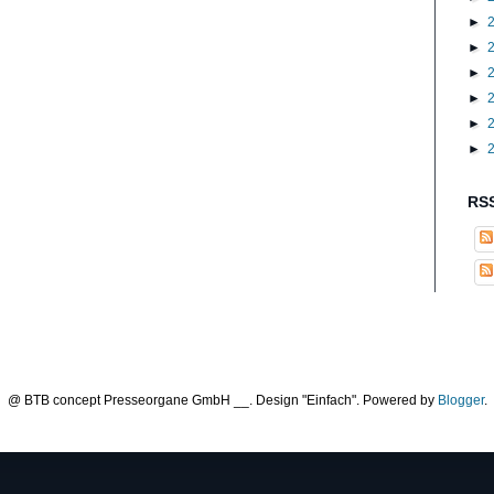
►
►
►
►
►
►
RSS
@ BTB concept Presseorgane GmbH __. Design "Einfach". Powered by
Blogger
.