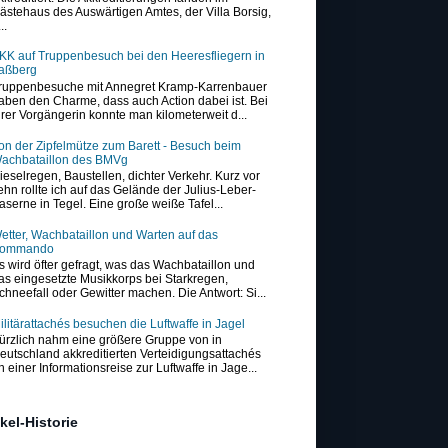
ästehaus des Auswärtigen Amtes, der Villa Borsig,
..
KK auf Truppenbesuch bei den Heeresfliegern in
aßberg
ruppenbesuche mit Annegret Kramp-Karrenbauer
aben den Charme, dass auch Action dabei ist. Bei
hrer Vorgängerin konnte man kilometerweit d...
on der Zipfelmütze zum Barett - Besuch beim
achbataillon des BMVg
ieselregen, Baustellen, dichter Verkehr. Kurz vor
ehn rollte ich auf das Gelände der Julius-Leber-
aserne in Tegel. Eine große weiße Tafel...
etter, Wachbataillon und Warten auf das
ommando
s wird öfter gefragt, was das Wachbataillon und
as eingesetzte Musikkorps bei Starkregen,
chneefall oder Gewitter machen. Die Antwort: Si...
ilitärattachés besuchen die Luftwaffe in Jagel
ürzlich nahm eine größere Gruppe von in
eutschland akkreditierten Verteidigungsattachés
n einer Informationsreise zur Luftwaffe in Jage...
ikel-Historie