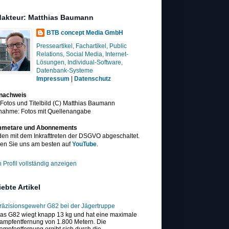
akteur: Matthias Baumann
BTB concept Media GmbH
Presseartikel, Fachartikel, Public
Relations, Social Media, Internet-
Lösungen, Individual-Software,
Datenbank-Systeme
Impressum
|
Datenschutz
dnachweis
 Fotos und Titelbild (C) Matthias Baumann
nahme: Fotos mit Quellenangabe
metare und Abonnements
en mit dem Inkrafttreten der DSGVO abgeschaltet.
en Sie uns am besten auf
YouTube
.
 Profil vollständig anzeigen
iebte Artikel
räzisionsgewehr G82 bei der Jägertruppe
as G82 wiegt knapp 13 kg und hat eine maximale
ampfentfernung von 1.800 Metern. Die
ampfentfernung ergibt sich durch die