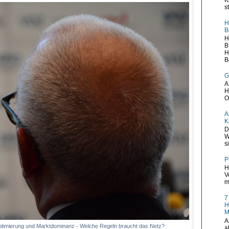
s
H
B
H
B
H
B
G
A
H
O
A
K
D
W
s
P
H
V
m
7
H
M
A
ptimierung und Marktdominanz - Welche Regeln braucht das Netz?
a