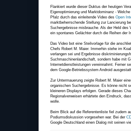
Flankiert wurde dieser Duktus der heutigen Ver
Eigenoptimierung und Marktdominanz - Welche R
Pfalz durch das einleitende Video des
Open Int
marktbeherrschende Stellung zur Lancierung be
Suchergebnisse misbrauche. Als der Held des 
ein spontanes Gelächter durch die Reihen der In
Das Video bot eine Steilvorlage für die anschl
Chefs Robert M. Maier. Immerhin stehe im Koal
verlangen sei und Ergebnisse diskriminierungsfr
Suchmaschinenlandschaft, sondern habe mit Gm
Internetdienstleistungen vereinnahmt. Ferner s
dem Google-Betriebssystem Android ausgestatt
Zur Untermauerung zeigte Robert M. Maier ein
organischen Suchergebnisse. Es könne nicht se
kleineren Displays erfolgen. Gerade dieses Char
Regionalverweisen erhärtete den Eindruck, dass
wolle.
Beim Blick auf die Referentenliste fiel zudem au
Podiumsdiskussion vorgesehen war. Bei der
CD
Google Deutschland einen Dialog mit seinen vi