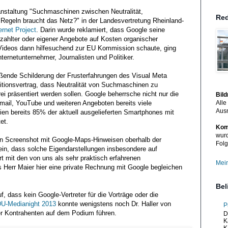
anstaltung "Suchmaschinen zwischen Neutralität,
Red
egeln braucht das Netz?" in der Landesvertretung Rheinland-
ernet Project
. Darin wurde reklamiert, dass Google seine
zahlter oder eigener Angebote auf Kosten organischer
Videos dann hilfesuchend zur EU Kommission schaute, ging
ternetunternehmer, Journalisten und Politiker.
ießende Schilderung der Frusterfahrungen des Visual Meta
itionsvertrag, dass Neutralität von Suchmaschinen zu
ei präsentiert werden sollen. Google beherrsche nicht nur die
Bil
ail, YouTube und weiteren Angeboten bereits viele
Alle
Aus
eien bereits 85% der aktuell ausgelieferten Smartphones mit
et.
Kom
wurd
en Screenshot mit Google-Maps-Hinweisen oberhalb der
Folg
in, dass solche Eigendarstellungen insbesondere auf
t mit den von uns als sehr praktisch erfahrenen
Mein
 Herr Maier hier eine private Rechnung mit Google begleichen
Bel
f, dass kein Google-Vertreter für die Vorträge oder die
U-Medianight 2013
konnte wenigstens noch Dr. Haller von
P
er Kontrahenten auf dem Podium führen.
D
K
K