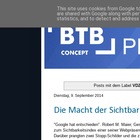
This site uses cookies from Google to 
are shared with Google along with per
statistics, and to detect and address
Posts mit dem Label
VD
Dienstag, 9. September 2014
Die Macht der Sichtbar
"Google hat entschieden". Robert M. Maier, Ges
zum Sichtbarkeitsindex einer seiner Webpräsen
Darüber prangten zwei Stopp-Schilder und die z