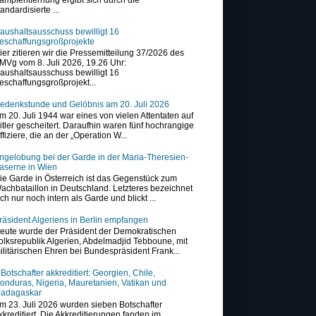
tandardisierte ...
aushaltsausschuss bewilligt 16
eschaffungsgroßprojekte
ier zitieren wir die Pressemitteilung 37/2026 des
MVg vom 8. Juli 2026, 19.26 Uhr:
aushaltsausschuss bewilligt 16
eschaffungsgroßprojekt...
edenkstunde und Gelöbnis am 20. Juli 2026
m 20. Juli 1944 war eines von vielen Attentaten auf
itler gescheitert. Daraufhin waren fünf hochrangige
ffiziere, die an der „Operation W...
ngelobung bei der Garde in der Maria-Theresien-
aserne in Wien
ie Garde in Österreich ist das Gegenstück zum
achbataillon in Deutschland. Letzteres bezeichnet
ich nur noch intern als Garde und blickt ...
räsident Algeriens in Berlin empfangen
eute wurde der Präsident der Demokratischen
olksrepublik Algerien, Abdelmadjid Tebboune, mit
ilitärischen Ehren bei Bundespräsident Frank...
 Botschafter akkreditiert: Georgien, Chile,
onduras, Nigeria, Mauretanien, Vatikan und
adagaskar
m 23. Juli 2026 wurden sieben Botschafter
kkreditiert. Die Akkreditierungen fanden im