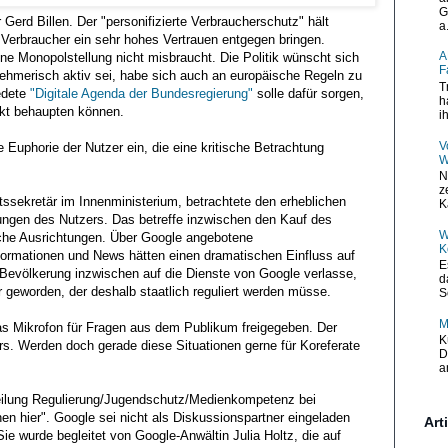
G
Gerd Billen. Der "personifizierte Verbraucherschutz" hält
a.
 Verbraucher ein sehr hohes Vertrauen entgegen bringen.
A
ne Monopolstellung nicht misbraucht. Die Politik wünscht sich
F
nehmerisch aktiv sei, habe sich auch an europäische Regeln zu
T
iedete
"Digitale Agenda der Bundesregierung"
solle dafür sorgen,
h
kt behaupten können.
i
V
 Euphorie der Nutzer ein, die eine kritische Betrachtung
W
N
z
ssekretär im Innenministerium, betrachtete den erheblichen
K
ungen des Nutzers. Das betreffe inzwischen den Kauf des
W
tische Ausrichtungen. Über Google angebotene
K
formationen und News hätten einen dramatischen Einfluss auf
E
r Bevölkerung inzwischen auf die Dienste von Google verlasse,
d
tur geworden, der deshalb staatlich reguliert werden müsse.
S
M
s Mikrofon für Fragen aus dem Publikum freigegeben. Der
K
s. Werden doch gerade diese Situationen gerne für Koreferate
D
a
teilung Regulierung/Jugendschutz/Medienkompetenz bei
ehen hier". Google sei nicht als Diskussionspartner eingeladen
Art
Sie wurde begleitet von Google-Anwältin Julia Holtz, die auf