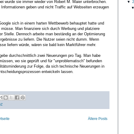
bei wurde sie immer wieder von Robert M. Maier unterbrochen.
▼
 Informationen geben und nicht Traffic auf Webseiten erzeugen
oogle sich in einem harten Wettbewerb behauptet hatte und
n müsse. Man finanziere sich durch Werbung und platziere
er Stelle. Dennoch arbeite man beständig an der Optimierung
rgebnisse zu liefern. Die Nutzer seien nicht dumm. Wenn
e liefern würde, wären sie bald kein Marktführer mehr.
gebe durchschnittlich zwei Neuerungen pro Tag. Man habe
müssen, wo sie geprüft und für "unproblematisch" befunden
itätsminderung zur Folge, da sich technische Neuerungen in
Entscheidungsprozessen entwickeln lassen.
DZ
rtseite
Ältere Posts