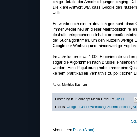
einige Details der Anschuldigungen einging. Da
Die klare Antwort war, dass Google den Nutzern
wolle.
Es wurde noch einmal deutlich gemacht, dass G
immer wieder neu an dieser Marktposition feile
deshalb entsprechende Inhalte an repräsentativ
der Suchalgorithmen, um den Nutzern wertige E
Google nur Werbung und minderwertige Ergebniss
Im Jahr laufen etwa 1.000 Experimente und es 
sogar die Algorithmen nach Brüssel einsenden 
wurden. Eine Regulierung habe immer eine Qual
keinem praktikablen Verhältnis zu politischen 
Autor: Matthias Baumann
Posted by
BTB concept Media GmbH
at
20:00
Labels:
Google
,
Landesvertretung
,
Suchmaschinen
,
V
Sta
Abonnieren
Posts (Atom)