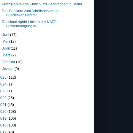
Prinz Rahim Aga Khan V. zu Gesprächen in Berlin
Das Baltikum zum Arbeitsbesuch im
Bundeskanzleramt
Russland späht Lücken der NATO-
Luftverteidigung au...
►
Juni
(17)
►
Mai
(12)
►
April
(11)
►
März
(7)
►
Februar
(10)
►
Januar
(9)
2025
(112)
2024
(1)
2023
(1)
2022
(25)
2021
(45)
2020
(108)
2019
(106)
2018
(100)
2017
(48)