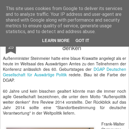
BTB concept Media GmbH
Presseberichte zu Bundespolitik, Diplomatie, Sicherheitspolitik, Wirtschaft, Fahrzeugtechnik und IT - Pressedienst, Fachartikel, Bildredaktion, O-Ton-Videos
This site uses cookies from Google to deliver its services
and to analyze traffic. Your IP address and user-agent are
shared with Google along with performance and security
metrics to ensure quality of service, generate usage
statistics, and to detect and address abuse.
DGAP Review 2014 - Außenpolitik weiter
FEB
LEARN MORE
GOT IT
25
denken
Außenminister Steinmeier hatte eine blaue Krawatte angelegt als er
heute im Weltsaal des Auswärtigen Amtes zu den Teilnehmern der
Konferenz anlässlich des 60. Geburtstages der
DGAP Deutschen
Gesellschaft für Auswärtige Politik
redete. Blau ist die Farbe der
DGAP.
60 Jahre und kein bisschen gealtert könnte man die immer noch
agile Gesellschaft bezeichnen, die unter dem Motto "Außenpolitik
weiter denken" ihre Review 2014 vorstellte. Der Rückblick auf das
Jahr 2014 sollte eine "Standortbestimmung für deutsche
Verantwortung" in der Weltpolitik liefern.
Frank-Walter