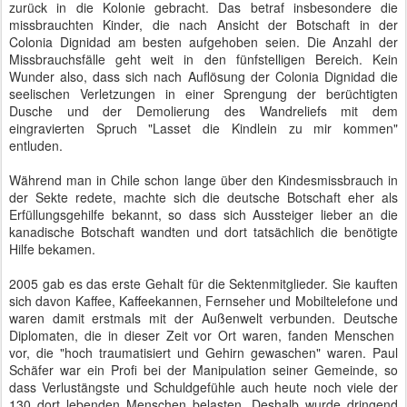
zurück in die Kolonie gebracht. Das betraf insbesondere die
missbrauchten Kinder, die nach Ansicht der Botschaft in der
Colonia Dignidad am besten aufgehoben seien. Die Anzahl der
Missbrauchsfälle geht weit in den fünfstelligen Bereich. Kein
Wunder also, dass sich nach Auflösung der Colonia Dignidad die
seelischen Verletzungen in einer Sprengung der berüchtigten
Dusche und der Demolierung des Wandreliefs mit dem
eingravierten Spruch "Lasset die Kindlein zu mir kommen"
entluden.
Während man in Chile schon lange über den Kindesmissbrauch in
der Sekte redete, machte sich die deutsche Botschaft eher als
Erfüllungsgehilfe bekannt, so dass sich Aussteiger lieber an die
kanadische Botschaft wandten und dort tatsächlich die benötigte
Hilfe bekamen.
2005 gab es das erste Gehalt für die Sektenmitglieder. Sie kauften
sich davon Kaffee, Kaffeekannen, Fernseher und Mobiltelefone und
waren damit erstmals mit der Außenwelt verbunden. Deutsche
Diplomaten, die in dieser Zeit vor Ort waren, fanden Menschen
vor, die "hoch traumatisiert und Gehirn gewaschen" waren. Paul
Schäfer war ein Profi bei der Manipulation seiner Gemeinde, so
dass Verlustängste und Schuldgefühle auch heute noch viele der
130 dort lebenden Menschen belasten. Deshalb wurde dringend