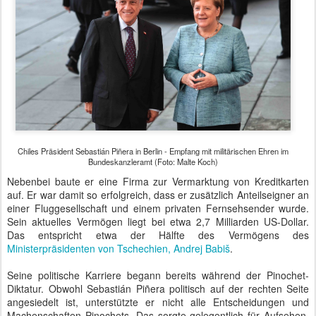
Chiles Präsident Sebastián Piñera in Berlin - Empfang mit militärischen Ehren im
Bundeskanzleramt (Foto: Malte Koch)
Nebenbei baute er eine Firma zur Vermarktung von Kreditkarten
auf. Er war damit so erfolgreich, dass er zusätzlich Anteilseigner an
einer Fluggesellschaft und einem privaten Fernsehsender wurde.
Sein aktuelles Vermögen liegt bei etwa 2,7 Milliarden US-Dollar.
Das entspricht etwa der Hälfte des Vermögens des
Ministerpräsidenten von Tschechien, Andrej Babiš
.
Seine politische Karriere begann bereits während der Pinochet-
Diktatur. Obwohl Sebastián Piñera politisch auf der rechten Seite
angesiedelt ist, unterstützte er nicht alle Entscheidungen und
Machenschaften Pinochets. Das sorgte gelegentlich für Aufsehen.