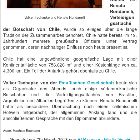
Renato
Rondanelli,
Verteidigun
Volker Tschapke und Renato Rondanelli
gsattaché
der Botschaft von Chile
, wurde so einiges über die lange
Tradition der Zusammenarbeit berichtet. Chile hatte bereits im 19.
Jahrhundert mehrere preußische Offiziere unter Vertrag
genommen, deren nachhaltiger Einfluss noch heute präsent ist.
Chile hat eine ungewöhnliche geografische Lage mit einer
Kontinentalfläche von 756.626 m² und einer Küstenlänge von ca.
4.300 km. Ein Teil der Antarktis gehört ebenfalls zu Chile.
Volker Tschapke von der
Preußischen Gesellschaft
freute sich
als Organisator des Abends, auch einige südamerikanische
Botschafter und die Verteidigungsattachés von Brasilien,
Argentinien und Albanien begrüßen zu können. Renato Rondanelli
hatte als besondere Überraschung noch einen chilenischen
Rotwein mitgebracht, der allgemeinen Anklang fand und die
anschließenden Gespräche mit den Diplomaten abrundete.
Autor: Matthias Baumann
Gepostet vor
7th March 2013
von
BTB concept Media GmbH