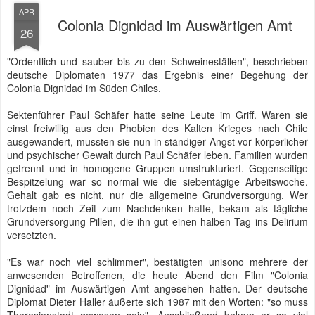
APR
Colonia Dignidad im Auswärtigen Amt
26
"Ordentlich und sauber bis zu den Schweineställen", beschrieben
deutsche Diplomaten 1977 das Ergebnis einer Begehung der
Colonia Dignidad im Süden Chiles.
Sektenführer Paul Schäfer hatte seine Leute im Griff. Waren sie
einst freiwillig aus den Phobien des Kalten Krieges nach Chile
ausgewandert, mussten sie nun in ständiger Angst vor körperlicher
und psychischer Gewalt durch Paul Schäfer leben. Familien wurden
getrennt und in homogene Gruppen umstrukturiert. Gegenseitige
Bespitzelung war so normal wie die siebentägige Arbeitswoche.
Gehalt gab es nicht, nur die allgemeine Grundversorgung. Wer
trotzdem noch Zeit zum Nachdenken hatte, bekam als tägliche
Grundversorgung Pillen, die ihn gut einen halben Tag ins Delirium
versetzten.
"Es war noch viel schlimmer", bestätigten unisono mehrere der
anwesenden Betroffenen, die heute Abend den Film "Colonia
Dignidad" im Auswärtigen Amt angesehen hatten. Der deutsche
Diplomat Dieter Haller äußerte sich 1987 mit den Worten: "so muss