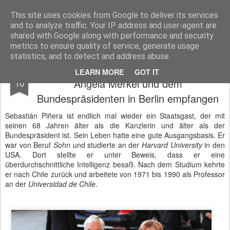
BTB concept Media GmbH
Presseberichte zu Bundespolitik, Diplomatie, Sicherheitspolitik, Wirtschaft, Fahrzeugtechnik und IT - Pressedienst, Fachartikel, Bildredaktion, O-Ton-Videos
This site uses cookies from Google to deliver its services
and to analyze traffic. Your IP address and user-agent are
shared with Google along with performance and security
metrics to ensure quality of service, generate usage
statistics, and to detect and address abuse.
Chiles Präsident Sebastián Piñera von
OCT
LEARN MORE
GOT IT
Angela Merkel und dem
10
Bundespräsidenten in Berlin empfangen
Sebastián Piñera ist endlich mal wieder ein Staatsgast, der mit
seinen 68 Jahren älter als die Kanzlerin und älter als der
Bundespräsident ist. Sein Leben hatte eine gute Ausgangsbasis. Er
war von Beruf
Sohn
und studierte an der
Harvard University
in den
USA. Dort stellte er unter Beweis, dass er eine
überdurchschnittliche Intelligenz besaß. Nach dem Studium kehrte
er nach Chile zurück und arbeitete von 1971 bis 1990 als Professor
an der
Universidad de Chile
.