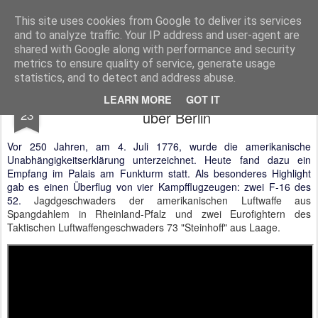
BTB concept Media GmbH
Presseberichte zu Bundespolitik, Diplomatie, Sicherheitspolitik, Wirtschaft, Fahrzeugtechnik und IT - Pressedienst, Fachartikel, Bildredaktion, O-Ton-Videos
This site uses cookies from Google to deliver its services
and to analyze traffic. Your IP address and user-agent are
shared with Google along with performance and security
metrics to ensure quality of service, generate usage
statistics, and to detect and address abuse.
F-16 und Eurofighter im Formationsflug
JUN
LEARN MORE
GOT IT
23
über Berlin
Vor 250 Jahren, am 4. Juli 1776, wurde die amerikanische
Unabhängigkeitserklärung unterzeichnet. Heute fand dazu ein
Empfang im Palais am Funkturm statt. Als besonderes Highlight
gab es einen Überflug von vier Kampfflugzeugen: zwei F-16 des
52.
Jagdgeschwaders der amerikanischen Luftwaffe aus
Spangdahlem in Rheinland-Pfalz und zwei Eurofightern des
Taktischen Luftwaffengeschwaders 73 "Steinhoff" aus Laage.