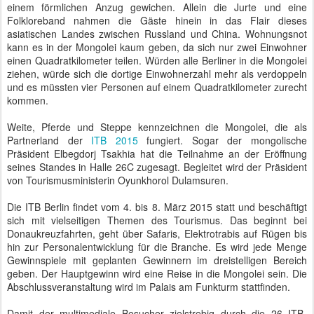
einem förmlichen Anzug gewichen. Allein die Jurte und eine
Folkloreband nahmen die Gäste hinein in das Flair dieses
asiatischen Landes zwischen Russland und China. Wohnungsnot
kann es in der Mongolei kaum geben, da sich nur zwei Einwohner
einen Quadratkilometer teilen. Würden alle Berliner in die Mongolei
ziehen, würde sich die dortige Einwohnerzahl mehr als verdoppeln
und es müssten vier Personen auf einem Quadratkilometer zurecht
kommen.
Weite, Pferde und Steppe kennzeichnen die Mongolei, die als
Partnerland der
ITB 2015
fungiert. Sogar der mongolische
Präsident Elbegdorj Tsakhia hat die Teilnahme an der Eröffnung
seines Standes in Halle 26C zugesagt. Begleitet wird der Präsident
von Tourismusministerin Oyunkhorol Dulamsuren.
Die ITB Berlin findet vom 4. bis 8. März 2015 statt und beschäftigt
sich mit vielseitigen Themen des Tourismus. Das beginnt bei
Donaukreuzfahrten, geht über Safaris, Elektrotrabis auf Rügen bis
hin zur Personalentwicklung für die Branche. Es wird jede Menge
Gewinnspiele mit geplanten Gewinnern im dreistelligen Bereich
geben. Der Hauptgewinn wird eine Reise in die Mongolei sein. Die
Abschlussveranstaltung wird im Palais am Funkturm stattfinden.
Damit der multimediale Besucher zielstrebig durch die 26 ITB-