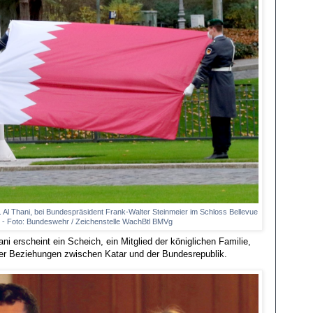
 Al Thani, bei Bundespräsident Frank-Walter Steinmeier im Schloss Bellevue
ar - Foto: Bundeswehr / Zeichenstelle WachBtl BMVg
i erscheint ein Scheich, ein Mitglied der königlichen Familie,
t der Beziehungen zwischen Katar und der Bundesrepublik.