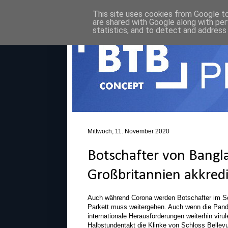
This site uses cookies from Google to 
are shared with Google along with per
statistics, and to detect and address
Mittwoch, 11. November 2020
Botschafter von Bangla
Großbritannien akkredi
Auch während Corona werden Botschafter im Sch
Parkett muss weitergehen. Auch wenn die Pande
internationale Herausforderungen weiterhin viru
Halbstundentakt die Klinke von Schloss Bellevu