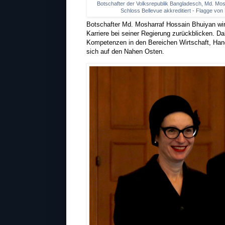
Botschafter der Volksrepublik Bangladesch, Md. Mos
Schloss Bellevue akkreditiert - Flagge vo
Botschafter Md. Mosharraf Hossain Bhuiyan wird
Karriere bei seiner Regierung zurückblicken. Da
Kompetenzen in den Bereichen Wirtschaft, Hand
sich auf den Nahen Osten.