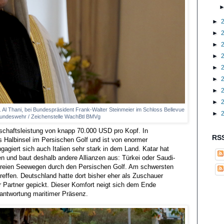
►
►
►
►
►
►
►
►
 Al Thani, bei Bundespräsident Frank-Walter Steinmeier im Schloss Bellevue
►
 Bundeswehr / Zeichenstelle WachBtl BMVg
tschaftsleistung von knapp 70.000 USD pro Kopf. In
RSS
s Halbinsel im Persischen Golf und ist von enormer
agiert sich auch Italien sehr stark in dem Land. Katar hat
ten und baut deshalb andere Allianzen aus: Türkei oder Saudi-
 freien Seewegen durch den Persischen Golf. Am schwersten
reffen. Deutschland hatte dort bisher eher als Zuschauer
er Partner gepickt. Dieser Komfort neigt sich dem Ende
antwortung maritimer Präsenz.