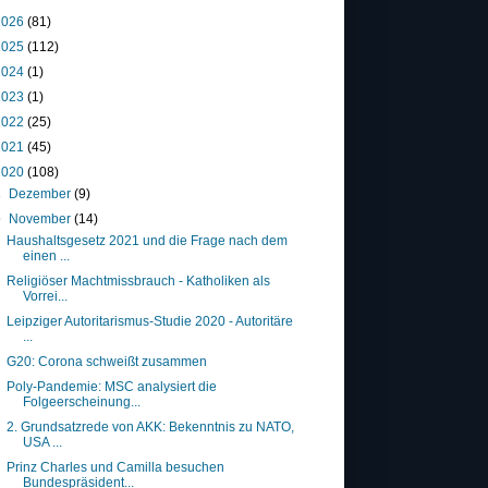
2026
(81)
2025
(112)
2024
(1)
2023
(1)
2022
(25)
2021
(45)
2020
(108)
►
Dezember
(9)
▼
November
(14)
Haushaltsgesetz 2021 und die Frage nach dem
einen ...
Religiöser Machtmissbrauch - Katholiken als
Vorrei...
Leipziger Autoritarismus-Studie 2020 - Autoritäre
...
G20: Corona schweißt zusammen
Poly-Pandemie: MSC analysiert die
Folgeerscheinung...
2. Grundsatzrede von AKK: Bekenntnis zu NATO,
USA ...
Prinz Charles und Camilla besuchen
Bundespräsident...