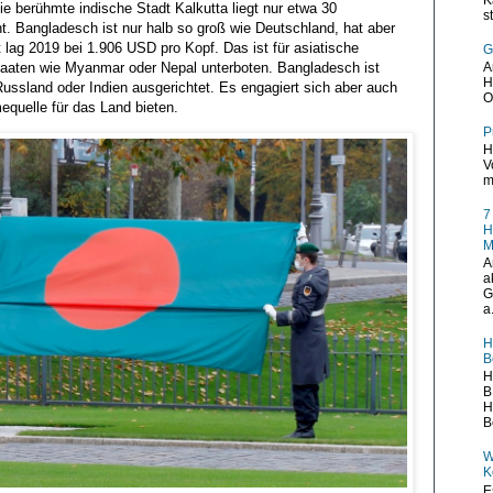
e berühmte indische Stadt Kalkutta liegt nur etwa 30
s
. Bangladesch ist nur halb so groß wie Deutschland, hat aber
t lag 2019 bei 1.906 USD pro Kopf. Das ist für asiatische
G
 Staaten wie Myanmar oder Nepal unterboten. Bangladesch ist
A
H
Russland oder Indien ausgerichtet. Es engagiert sich aber auch
O
equelle für das Land bieten.
P
H
V
m
7
H
M
A
a
G
a.
H
B
H
B
H
B
W
K
E