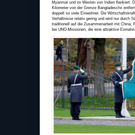
Myanmar und im Westen von Indien flankiert. Di
Kilometer von der Grenze Bangladeschs entfernt
doppelt so viele Einwohner. Die Wirtschaftskraf
Verhältnisse relativ gering und wird nur durch
traditionell auf die Zusammenarbeit mit China, 
bei UNO-Missionen, die eine attraktive Einnahm