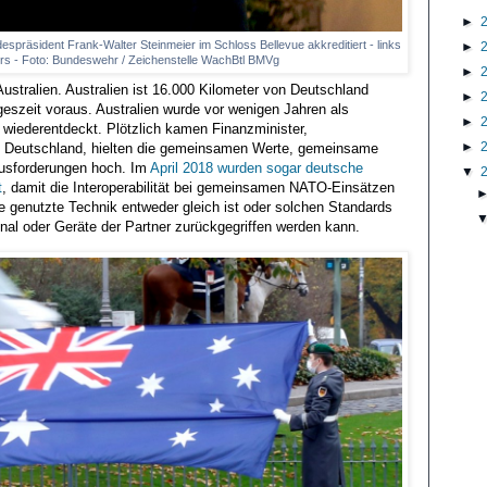
►
despräsident Frank-Walter Steinmeier im Schloss Bellevue akkreditiert - links
►
ters - Foto: Bundeswehr / Zeichenstelle WachBtl BMVg
►
ustralien. Australien ist 16.000 Kilometer von Deutschland
►
geszeit voraus. Australien wurde vor wenigen Jahren als
►
n wiederentdeckt. Plötzlich kamen Finanzminister,
►
ch Deutschland, hielten die gemeinsamen Werte, gemeinsame
usforderungen hoch. Im
April 2018 wurden sogar deutsche
▼
t
, damit die Interoperabilität bei gemeinsamen NATO-Einsätzen
 die genutzte Technik entweder gleich ist oder solchen Standards
onal oder Geräte der Partner zurückgegriffen werden kann.