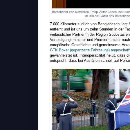
Botschafter von Australien, Philip Victor Green, bei Bun
im Bild die Gattin des Botschaf
7.000 Kilometer südlich von Bangladesch liegt A
entfernt und ist uns um zehn Stunden in der Ta
verlässlicher Partner in der Region Südostasie
Verteidigungsminister und Premierminister na
europäische Geschichte und gemeinsame Hera
GTK Boxer (gepanzerte Fahrzeuge) angeschaff
gewährleistet ist. Interoperabilität heißt, dass
entspricht, dass bei Ausfällen schnell auf Pers