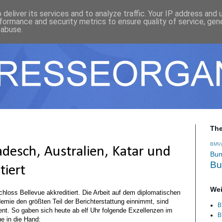
deliver its services and to analyze traffic. Your IP address and
formance and security metrics to ensure quality of service, ge
 abuse.
Th
BMV
desch, Australien, Katar und
Bun
Bu
tiert
Wei
loss Bellevue akkreditiert. Die Arbeit auf dem diplomatischen
mie den größten Teil der Berichterstattung einnimmt, sind
B
lent. So gaben sich heute ab elf Uhr folgende Exzellenzen im
B
e in die Hand: