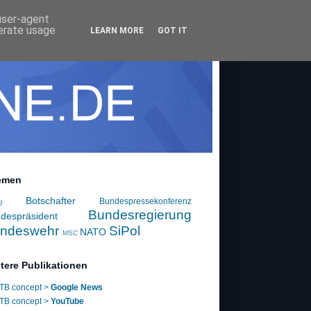
 user-agent
nerate usage
LEARN MORE
GOT IT
emen
Botschafter
Bundespressekonferenz
g
Bundesregierung
despräsident
ndeswehr
SiPol
NATO
MSC
tere Publikationen
TB concept >
Google News
TB concept >
YouTube