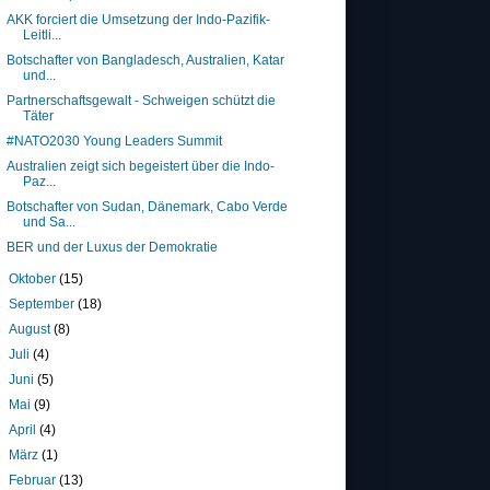
AKK forciert die Umsetzung der Indo-Pazifik-
Leitli...
Botschafter von Bangladesch, Australien, Katar
und...
Partnerschaftsgewalt - Schweigen schützt die
Täter
#NATO2030 Young Leaders Summit
Australien zeigt sich begeistert über die Indo-
Paz...
Botschafter von Sudan, Dänemark, Cabo Verde
und Sa...
BER und der Luxus der Demokratie
►
Oktober
(15)
►
September
(18)
►
August
(8)
►
Juli
(4)
►
Juni
(5)
►
Mai
(9)
►
April
(4)
►
März
(1)
►
Februar
(13)