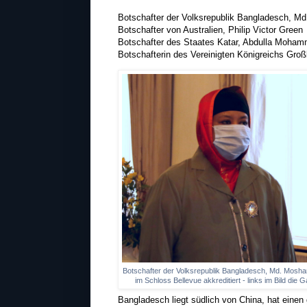
Botschafter der Volksrepublik Bangladesch, M
Botschafter von Australien, Philip Victor Green
Botschafter des Staates Katar, Abdulla Moham
Botschafterin des Vereinigten Königreichs Großbr
Botschafter der Volksrepublik Bangladesch, Md. Moshar
im Schloss Bellevue akkreditiert - links im Bild di
Bangladesch liegt südlich von China, hat eine