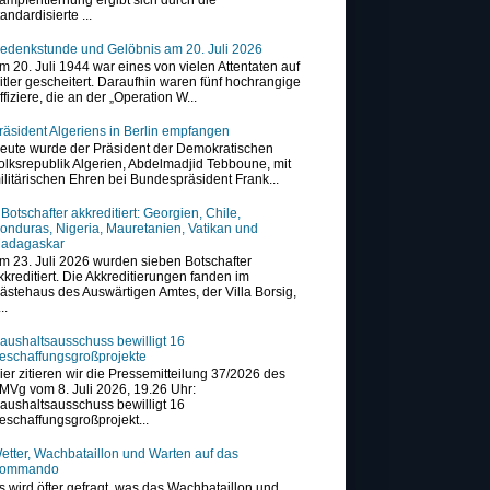
tandardisierte ...
edenkstunde und Gelöbnis am 20. Juli 2026
m 20. Juli 1944 war eines von vielen Attentaten auf
itler gescheitert. Daraufhin waren fünf hochrangige
ffiziere, die an der „Operation W...
räsident Algeriens in Berlin empfangen
eute wurde der Präsident der Demokratischen
olksrepublik Algerien, Abdelmadjid Tebboune, mit
ilitärischen Ehren bei Bundespräsident Frank...
 Botschafter akkreditiert: Georgien, Chile,
onduras, Nigeria, Mauretanien, Vatikan und
adagaskar
m 23. Juli 2026 wurden sieben Botschafter
kkreditiert. Die Akkreditierungen fanden im
ästehaus des Auswärtigen Amtes, der Villa Borsig,
..
aushaltsausschuss bewilligt 16
eschaffungsgroßprojekte
ier zitieren wir die Pressemitteilung 37/2026 des
MVg vom 8. Juli 2026, 19.26 Uhr:
aushaltsausschuss bewilligt 16
eschaffungsgroßprojekt...
etter, Wachbataillon und Warten auf das
ommando
s wird öfter gefragt, was das Wachbataillon und