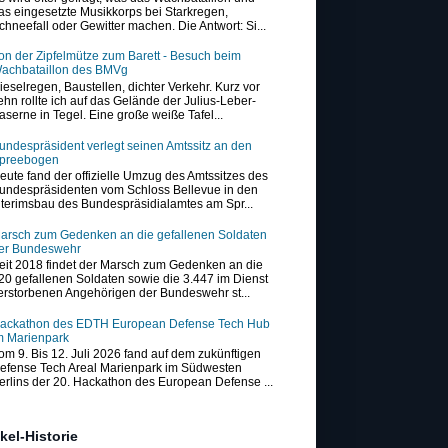
as eingesetzte Musikkorps bei Starkregen,
chneefall oder Gewitter machen. Die Antwort: Si...
on der Zipfelmütze zum Barett - Besuch beim
achbataillon des BMVg
ieselregen, Baustellen, dichter Verkehr. Kurz vor
ehn rollte ich auf das Gelände der Julius-Leber-
aserne in Tegel. Eine große weiße Tafel...
undespräsident verlegt seinen Amtssitz an den
preebogen
eute fand der offizielle Umzug des Amtssitzes des
undespräsidenten vom Schloss Bellevue in den
nterimsbau des Bundespräsidialamtes am Spr...
arsch zum Gedenken an die gefallenen Soldaten
er Bundeswehr
eit 2018 findet der Marsch zum Gedenken an die
20 gefallenen Soldaten sowie die 3.447 im Dienst
erstorbenen Angehörigen der Bundeswehr st...
ackathon des EDTH European Defense Tech Hub
m Marienpark
om 9. Bis 12. Juli 2026 fand auf dem zukünftigen
efense Tech Areal Marienpark im Südwesten
erlins der 20. Hackathon des European Defense ...
ikel-Historie