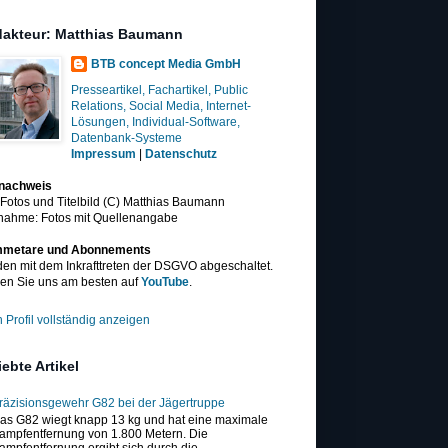
akteur: Matthias Baumann
BTB concept Media GmbH
Presseartikel, Fachartikel, Public
Relations, Social Media, Internet-
Lösungen, Individual-Software,
Datenbank-Systeme
Impressum
|
Datenschutz
dnachweis
 Fotos und Titelbild (C) Matthias Baumann
nahme: Fotos mit Quellenangabe
metare und Abonnements
en mit dem Inkrafttreten der DSGVO abgeschaltet.
en Sie uns am besten auf
YouTube
.
 Profil vollständig anzeigen
iebte Artikel
räzisionsgewehr G82 bei der Jägertruppe
as G82 wiegt knapp 13 kg und hat eine maximale
ampfentfernung von 1.800 Metern. Die
ampfentfernung ergibt sich durch die