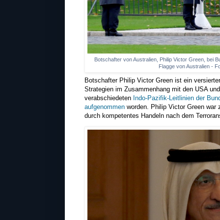
Botschafter von Australien, Philip Victor Green, bei 
Flagge von Australien - 
Botschafter Philip Victor Green ist ein versiert
Strategien im Zusammenhang mit den USA und d
verabschiedeten
Indo-Pazifik-Leitlinien der Bu
aufgenommen
worden. Philip Victor Green war 
durch kompetentes Handeln nach dem Terrorans