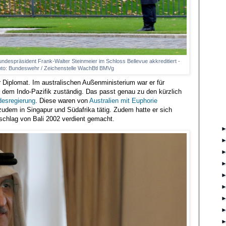
Bundespräsident Frank-Walter Steinmeier im Schloss Bellevue akkreditiert -
Foto: Bundeswehr / Zeichenstelle WachBtl BMVg
er Diplomat. Im australischen Außenministerium war er für
em Indo-Pazifik zuständig. Das passt genau zu den kürzlich
ndesregierung
. Diese waren von
Australien mit Euphorie
zudem in Singapur und Südafrika tätig. Zudem hatte er sich
chlag von Bali 2002 verdient gemacht.