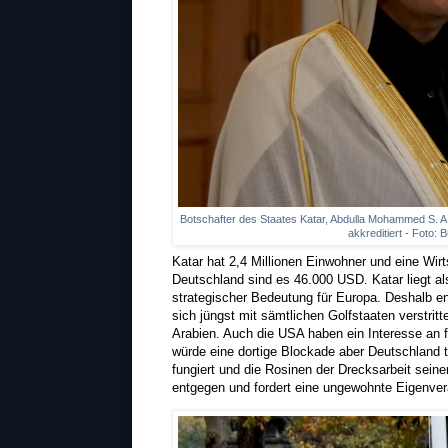
Botschafter des Staates Katar, Abdulla Mohammed S. A.
akkreditiert - Foto:
Katar hat 2,4 Millionen Einwohner und eine Wir
Deutschland sind es 46.000 USD. Katar liegt al
strategischer Bedeutung für Europa. Deshalb eng
sich jüngst mit sämtlichen Golfstaaten verstrit
Arabien. Auch die USA haben ein Interesse an
würde eine dortige Blockade aber Deutschland t
fungiert und die Rosinen der Drecksarbeit sein
entgegen und fordert eine ungewohnte Eigenver