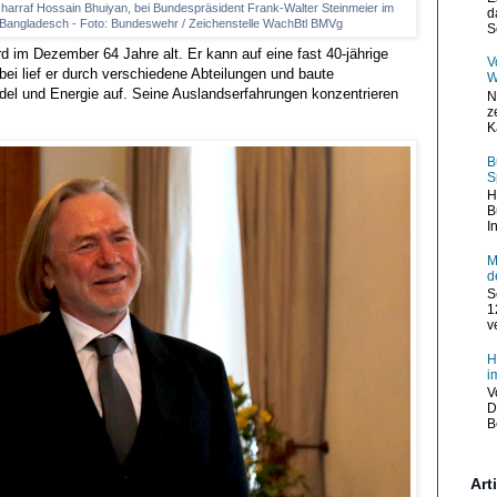
harraf Hossain Bhuiyan, bei Bundespräsident Frank-Walter Steinmeier im
d
n Bangladesch - Foto: Bundeswehr / Zeichenstelle WachBtl BMVg
S
 im Dezember 64 Jahre alt. Er kann auf eine fast 40-jährige
V
bei lief er durch verschiedene Abteilungen und baute
W
el und Energie auf. Seine Auslandserfahrungen konzentrieren
N
z
K
B
S
H
B
I
M
d
S
1
v
H
i
V
D
B
Art