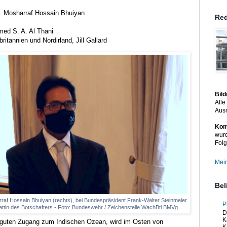
d. Mosharraf Hossain Bhuiyan
Red
med S. A. Al Thani
itannien und Nordirland, Jill Gallard
Bil
Alle
Aus
Kom
wurd
Folg
Mein
Bel
raf Hossain Bhuiyan (rechts), bei Bundespräsident Frank-Walter Steinmeier
P
e Gattin des Botschafters - Foto: Bundeswehr / Zeichenstelle WachBtl BMVg
D
K
n guten Zugang zum Indischen Ozean, wird im Osten von
K