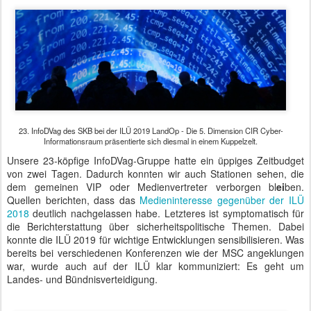
23. InfoDVag des SKB bei der ILÜ 2019 LandOp - Die 5. Dimension CIR Cyber-
Informationsraum präsentierte sich diesmal in einem Kuppelzelt.
Unsere 23-köpfige InfoDVag-Gruppe hatte ein üppiges Zeitbudget
von zwei Tagen. Dadurch konnten wir auch Stationen sehen, die
dem gemeinen VIP oder Medienvertreter verborgen bl
ei
ben.
Quellen berichten, dass das
Medieninteresse gegenüber der ILÜ
2018
deutlich nachgelassen habe. Letzteres ist symptomatisch für
die Berichterstattung über sicherheitspolitische Themen. Dabei
konnte die ILÜ 2019 für wichtige Entwicklungen sensibilisieren. Was
bereits bei verschiedenen Konferenzen wie der MSC angeklungen
war, wurde auch auf der ILÜ klar kommuniziert: Es geht um
Landes- und Bündnisverteidigung.