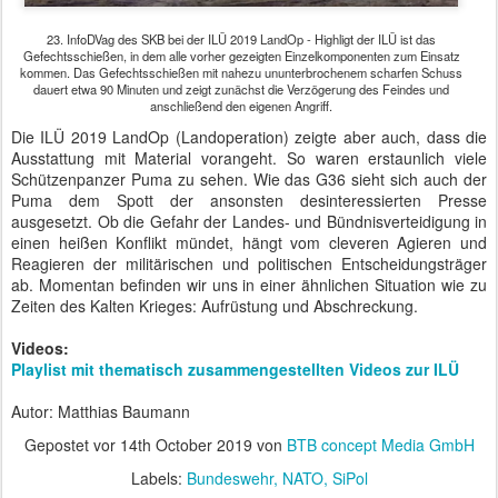
23. InfoDVag des SKB bei der ILÜ 2019 LandOp - Highligt der ILÜ ist das
Gefechtsschießen, in dem alle vorher gezeigten Einzelkomponenten zum Einsatz
kommen. Das Gefechtsschießen mit nahezu ununterbrochenem scharfen Schuss
dauert etwa 90 Minuten und zeigt zunächst die Verzögerung des Feindes und
anschließend den eigenen Angriff.
Die ILÜ 2019 LandOp (Landoperation) zeigte aber auch, dass die
Ausstattung mit Material vorangeht. So waren erstaunlich viele
Schützenpanzer Puma zu sehen. Wie das G36 sieht sich auch der
Puma dem Spott der ansonsten desinteressierten Presse
ausgesetzt. Ob die Gefahr der Landes- und Bündnisverteidigung in
einen heißen Konflikt mündet, hängt vom cleveren Agieren und
Reagieren der militärischen und politischen Entscheidungsträger
ab. Momentan befinden wir uns in einer ähnlichen Situation wie zu
Zeiten des Kalten Krieges: Aufrüstung und Abschreckung.
Videos:
Playlist mit thematisch zusammengestellten Videos zur ILÜ
Autor: Matthias Baumann
Gepostet vor
14th October 2019
von
BTB concept Media GmbH
Labels:
Bundeswehr
NATO
SiPol