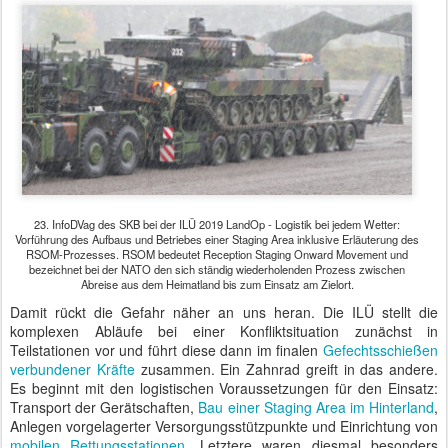
23. InfoDVag des SKB bei der ILÜ 2019 LandOp - Logistik bei jedem Wetter:
Vorführung des Aufbaus und Betriebes einer Staging Area inklusive Erläuterung des
RSOM-Prozesses. RSOM bedeutet Reception Staging Onward Movement und
bezeichnet bei der NATO den sich ständig wiederholenden Prozess zwischen
Abreise aus dem Heimatland bis zum Einsatz am Zielort.
Damit rückt die Gefahr näher an uns heran. Die ILÜ stellt die
komplexen Abläufe bei einer Konfliktsituation zunächst in
Teilstationen vor und führt diese dann im finalen
Gefechtsschießen
verbundener Kräfte
zusammen. Ein Zahnrad greift in das andere.
Es beginnt mit den logistischen Voraussetzungen für den Einsatz:
Transport der Gerätschaften,
Bau einer Staging Area im Hinterland
,
Anlegen vorgelagerter Versorgungsstützpunkte und Einrichtung von
mobilen Rettungsstationen
. Letztere waren diesmal besonders