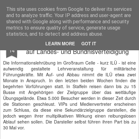
BTB concept Media GmbH
Presseberichte zu Bundespolitik, Diplomatie, Sicherheitspolitik, Wirtschaft, Fahrzeugtechnik und IT - Pressedienst, Fachartikel, Bildredaktion, O-Ton-Videos
This site uses cookies from Google to deliver its services
and to analyze traffic. Your IP address and user-agent are
shared with Google along with performance and security
metrics to ensure quality of service, generate usage
statistics, and to detect and address abuse.
ILÜ 2019 Informationslehrübung mit Fokus
OCT
LEARN MORE
GOT IT
14
auf Landes- und Bündnisverteidigung
Die Informationslehrübung im Großraum Celle - kurz ILÜ - ist eine
aufwendig gestaltete Lehrveranstaltung für militärische
Führungskräfte. Mit Auf- und Abbau nimmt die ILÜ etwa zwei
Monate in Anspruch. In den letzten beiden Wochen finden die
begehrten Vorführungen statt. In Staffeln reisen dann bis zu 15
Busse mit Angehörigen der Zielgruppe über das weitläufige
Übungsgelände. Etwa 5.000 Besucher werden in dieser Zeit durch
die Stationen geschleust. VIPs und Medienvertreter erscheinen
zum Schluss, da diese eine Sekundärzielgruppe darstellen, die
jedoch wegen ihrer multiplikativen Wirkung einen reibungslosen
Ablauf sehen sollen. Die Darsteller selbst führen ihren Part bis zu
30 Mal vor.