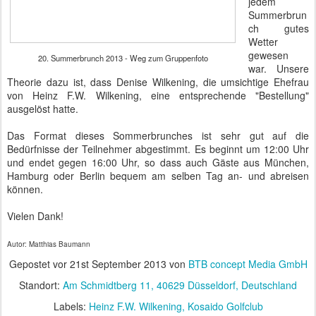
jedem
Summerbrun
ch gutes
Wetter
gewesen
20. Summerbrunch 2013 - Weg zum Gruppenfoto
war. Unsere
Theorie dazu ist, dass Denise Wilkening, die umsichtige Ehefrau
von Heinz F.W. Wilkening, eine entsprechende "Bestellung"
ausgelöst hatte.
Das Format dieses Sommerbrunches ist sehr gut auf die
Bedürfnisse der Teilnehmer abgestimmt. Es beginnt um 12:00 Uhr
und endet gegen 16:00 Uhr, so dass auch Gäste aus München,
Hamburg oder Berlin bequem am selben Tag an- und abreisen
können.
Vielen Dank!
Autor: Matthias Baumann
Gepostet vor
21st September 2013
von
BTB concept Media GmbH
Standort:
Am Schmidtberg 11, 40629 Düsseldorf, Deutschland
Labels:
Heinz F.W. Wilkening
Kosaido Golfclub