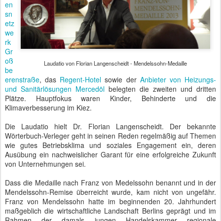
en
sn
etz
we
rk
Gr
oß
Laudatio von Florian Langenscheidt - Mendelssohn-Medaille
be
erenstraße
, das
Regent-Hotel
sowie der
Anbieter von Heizungs-
und Sanitärlösungen Mercedöl
belegten die zweiten und dritten
Plätze. Hauptfokus waren Kinder, Behinderte und die
Klimaverbesserung im Kiez.
Die Laudatio hielt Dr. Florian Langenscheidt. Der bekannte
Wörterbuch-Verleger geht in seinen Reden regelmäßig auf Themen
wie gutes Betriebsklima und soziales Engagement ein, deren
Ausübung ein nachweislicher Garant für eine erfolgreiche Zukunft
von Unternehmungen sei.
Dass die Medaille nach Franz von Medelssohn benannt und in der
Mendelssohn-Remise überreicht wurde, kam nicht von ungefähr.
Franz von Mendelssohn hatte im beginnenden 20. Jahrhundert
maßgeblich die wirtschaftliche Landschaft Berlins geprägt und im
Rahmen der damals jungen Handelskammer regionale