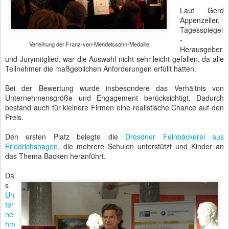
Laut Gerd
Appenzeller,
Tagesspiegel
-
Verleihung der Franz-von-Mendelssohn-Medaille
Herausgeber
und Jurymitglied, war die Auswahl nicht sehr leicht gefallen, da alle
Teilnehmer die maßgeblichen Anforderungen erfüllt hatten.
Bei der Bewertung wurde insbesondere das Verhältnis von
Unternehmensgröße und Engagement berücksichtigt. Dadurch
bestand auch für kleinere Firmen eine realistische Chance auf den
Preis.
Den ersten Platz belegte die
Dresdner Feinbäckerei aus
Friedrichshagen
, die mehrere Schulen unterstützt und Kinder an
das Thema Backen heranführt.
Da
s
Un
ter
ne
hm