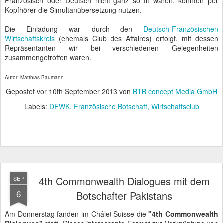
Französisch oder Deutsch nicht ganz so fit waren, konnten per
Kopfhörer die Simultanübersetzung nutzen.
Die Einladung war durch den
Deutsch-Französischen
Wirtschaftskreis
(ehemals Club des Affaires) erfolgt, mit dessen
Repräsentanten wir bei verschiedenen Gelegenheiten
zusammengetroffen waren.
Autor: Matthias Baumann
Gepostet vor
10th September 2013
von
BTB concept Media GmbH
Labels:
DFWK
Französische Botschaft
Wirtschaftsclub
4th Commonwealth Dialogues mit dem
SEP
6
Botschafter Pakistans
Am Donnerstag fanden im Châlet Suisse die
"4th Commonwealth