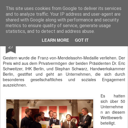
BTB concept Media GmbH
Presseberichte zu Bundespolitik, Diplomatie, Sicherheitspolitik, Wirtschaft, Fahrzeugtechnik und IT - Pressedienst, Fachartikel, Bildredaktion, O-Ton-Videos
This site uses cookies from Google to deliver its services
and to analyze traffic. Your IP address and user-agent are
shared with Google along with performance and security
metrics to ensure quality of service, generate usage
statistics, and to detect and address abuse.
SEP
LEARN MORE
GOT IT
Mendelssohn-Medaille verliehen
27
Gestern wurde die Franz-von-Mendelssohn-Medaille verliehen. Der
Preis wird aus dem Privatvermögen der beiden Präsidenten Dr. Eric
Schweitzer, IHK Berlin, und Stephan Schwarz, Handwerkskammer
Berlin, gestiftet und geht an Unternehmen, die sich durch
besonderes gesellschaftliches und soziales Engagement
auszeichnen.
Es hatten
sich über 50
Unternehme
n an diesem
Wettbewerb
beteiligt.