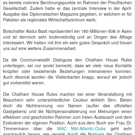
es bereits mehrere Berührungspunkte im Rahmen der Preußischen
Gesellschaft. Zudem hatte er das zentrale Interview in der April-
Ausgabe des Diplomatischen Magazins gegeben, in welchem er für
Pakistan als regionales Wirtschaftszentrum warb.
Botschafter Abdul Basit repräsentiert ein 180-Millionen-Volk in Asien
und ist dennoch sehr bodenständig und an Dingen des Alltags
interessiert. Wir hatten mit ihm ein sehr gutes Gespräch und freuen
uns auf eine weitere Zusammenarbeit.
Da die Commonwealth Dialogues den Chatham House Rules
unterliegen, sei nur soviel bemerkt, dass wir viele neue Kontakte
knüpfen oder bestehende Beziehungen intensivieren konnten.
Auch diesmal wurden die Visitenkarten knapp, worauf wir jedoch
gut vorbereitet waren.
Die Chatham House Rules machen bei einer Veranstaltung mit
Besuchern sehr unterschiedlicher Couleur wirklich Sinn. Bieten
doch die Nichtnennung von Namen (außer des offiziellen
Gastgebers) und die Nichtpersonalisierung von Meinungen einen
effektiven und geschützten Rahmen zum freien Austausch und dem
Evaluieren der eigenen Position. Auch aus dem Buch von Frau Dr.
Timmermann über die
MAC Mid-Atlantic-Clubs
geht sehr
anschaulich hervor, wie gerade durch die Nutzung der Chatham