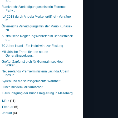
Br...
Frankreichs Verteidigungsministerin Florence
Parly...
ILA 2018 durch Angela Merkel eröffnet - Verträge
m...
Österreichs Verteidigungsminister Mario Kunasek
zu...
Australische Regierungsvertreter im Bendlerblock
e...
70 Jahre Israel - Ein Hotel wird zur Festung
Militärische Ehren für den neuen
Generalinspekteur...
Großer Zapfenstreich für Generalinspekteur
Volker ...
Neuseelands Premierministerin Jacinda Ardern
besuc...
Syrien und die selbst gemachte Wahrheit
Lunch mit dem Militärbischof
Klausurtagung der Bundesregierung in Meseberg
►
März
(11)
►
Februar
(5)
►
Januar
(4)