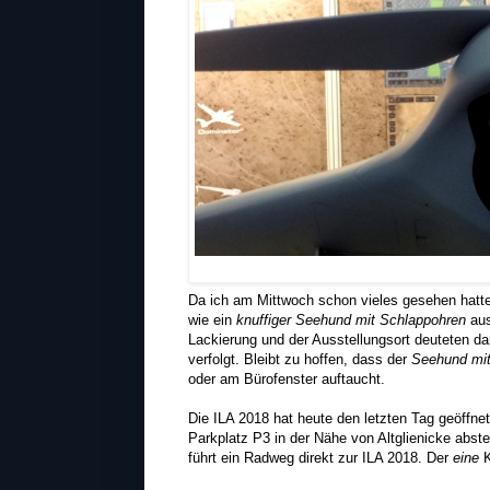
Da ich am Mittwoch schon vieles gesehen hatte,
wie ein
knuffiger Seehund mit Schlappohren
aus
Lackierung und der Ausstellungsort deuteten da
verfolgt. Bleibt zu hoffen, dass der
Seehund mit
oder am Bürofenster auftaucht.
Die ILA 2018 hat heute den letzten Tag geöffne
Parkplatz P3 in der Nähe von Altglienicke abste
führt ein Radweg direkt zur ILA 2018. Der
eine
K