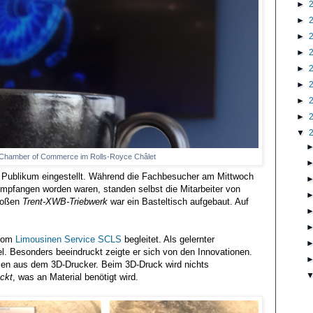
►
►
►
►
►
►
►
►
▼
 Chamber of Commerce im Rolls-Royce Châlet
e Publikum eingestellt. Während die Fachbesucher am Mittwoch
mpfangen worden waren, standen selbst die Mitarbeiter von
großen
Trent-XWB-Triebwerk
war ein Basteltisch aufgebaut. Auf
 vom
Limousinen Service SCLS
begleitet. Als gelernter
l. Besonders beeindruckt zeigte er sich von den Innovationen.
len aus dem 3D-Drucker. Beim 3D-Druck wird nichts
ckt
, was an Material benötigt wird.