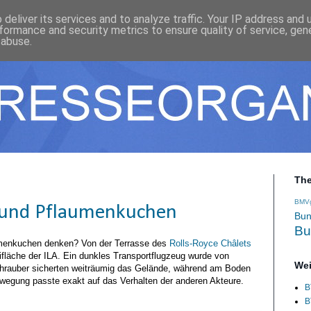
deliver its services and to analyze traffic. Your IP address and
formance and security metrics to ensure quality of service, ge
 abuse.
Th
BMV
f und Pflaumenkuchen
Bun
Bu
umenkuchen denken? Von der Terrasse des
Rolls-Royce Châlets
ifläche der ILA. Ein dunkles Transportflugzeug wurde von
Wei
chrauber sicherten weiträumig das Gelände, während am Boden
wegung passte exakt auf das Verhalten der anderen Akteure.
B
B