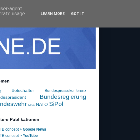
 user-agent
nerate usage
LEARN MORE
GOT IT
emen
Botschafter
Bundespressekonferenz
g
Bundesregierung
despräsident
ndeswehr
SiPol
NATO
MSC
tere Publikationen
TB concept >
Google News
TB concept >
YouTube