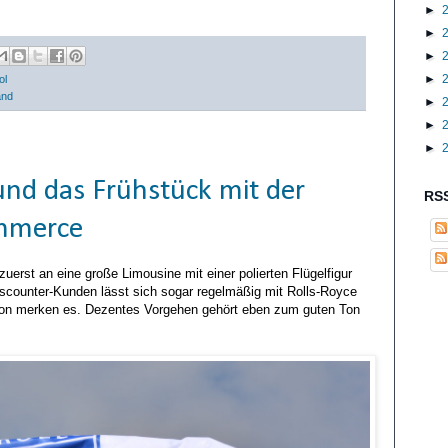
►
►
►
►
ol
and
►
►
►
und das Frühstück mit der
RSS
ommerce
erst an eine große Limousine mit einer polierten Flügelfigur
iscounter-Kunden lässt sich sogar regelmäßig mit Rolls-Royce
avon merken es. Dezentes Vorgehen gehört eben zum guten Ton