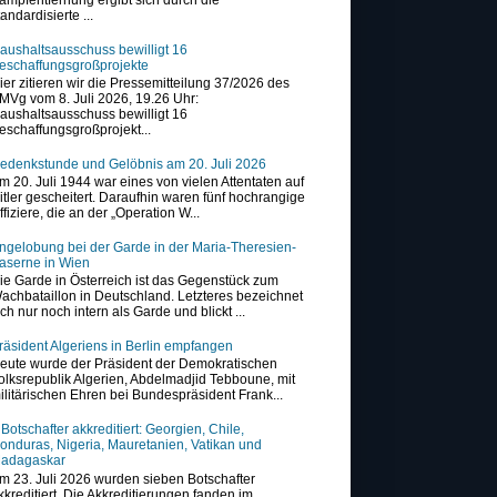
tandardisierte ...
aushaltsausschuss bewilligt 16
eschaffungsgroßprojekte
ier zitieren wir die Pressemitteilung 37/2026 des
MVg vom 8. Juli 2026, 19.26 Uhr:
aushaltsausschuss bewilligt 16
eschaffungsgroßprojekt...
edenkstunde und Gelöbnis am 20. Juli 2026
m 20. Juli 1944 war eines von vielen Attentaten auf
itler gescheitert. Daraufhin waren fünf hochrangige
ffiziere, die an der „Operation W...
ngelobung bei der Garde in der Maria-Theresien-
aserne in Wien
ie Garde in Österreich ist das Gegenstück zum
achbataillon in Deutschland. Letzteres bezeichnet
ich nur noch intern als Garde und blickt ...
räsident Algeriens in Berlin empfangen
eute wurde der Präsident der Demokratischen
olksrepublik Algerien, Abdelmadjid Tebboune, mit
ilitärischen Ehren bei Bundespräsident Frank...
 Botschafter akkreditiert: Georgien, Chile,
onduras, Nigeria, Mauretanien, Vatikan und
adagaskar
m 23. Juli 2026 wurden sieben Botschafter
kkreditiert. Die Akkreditierungen fanden im