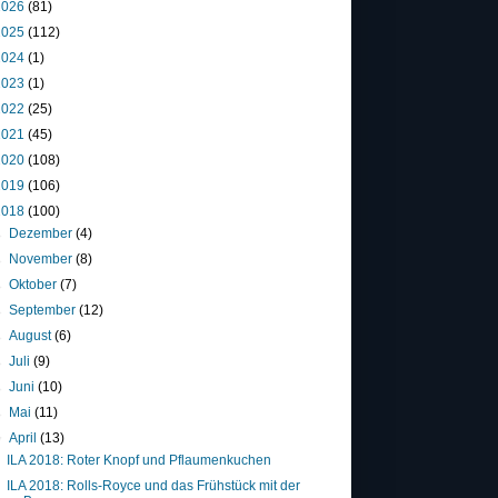
2026
(81)
2025
(112)
2024
(1)
2023
(1)
2022
(25)
2021
(45)
2020
(108)
2019
(106)
2018
(100)
►
Dezember
(4)
►
November
(8)
►
Oktober
(7)
►
September
(12)
►
August
(6)
►
Juli
(9)
►
Juni
(10)
►
Mai
(11)
▼
April
(13)
ILA 2018: Roter Knopf und Pflaumenkuchen
ILA 2018: Rolls-Royce und das Frühstück mit der