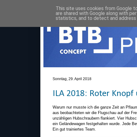
This site uses cookies from Google to 
are shared with Google along with per
statistics, and to detect and address
Sonntag, 29. April 2018
ILA 2018: Roter Knop
Warum nur musste ich die ganze Zeit an Pfla
aus beobachteten wir die Flugschau auf der Fre
unzähligen Hubschraubern flankiert. Vier Hubs
ein Geländewagen festgehalten wurde. Jede Be
Ein gut trainiertes Team.