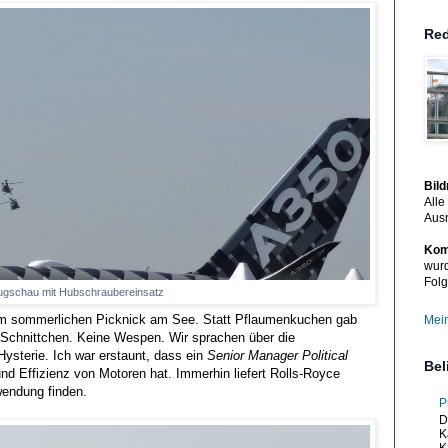
Red
Bil
Alle
Aus
Kom
wurd
Folg
lugschau mit Hubschraubereinsatz
im sommerlichen Picknick am See. Statt Pflaumenkuchen gab
Mein
d Schnittchen. Keine Wespen. Wir sprachen über die
Hysterie. Ich war erstaunt, dass ein
Senior Manager Political
Bel
und Effizienz von Motoren hat. Immerhin liefert Rolls-Royce
endung finden.
P
D
K
K