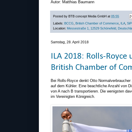
Autor: Matthias Baumann
Posted by
BTB concept Media GmbH
at
05:55
Labels:
BCCG
,
British Chamber of Commerce
,
ILA
,
SiP
Location:
Messestraße 1, 12529 Schönefeld, Deutschl
Samstag, 28. April 2018
ILA 2018: Rolls-Royce 
British Chamber of C
Bei Rolls-Royce denkt Otto Normalverbraucher zu
auf dem Kühler. Eine beachtliche Anzahl von D
von A nach B transportieren. Die wenigsten d
im Vereinigten Königreich.