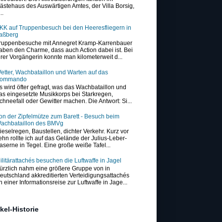
ästehaus des Auswärtigen Amtes, der Villa Borsig,
..
KK auf Truppenbesuch bei den Heeresfliegern in
aßberg
ruppenbesuche mit Annegret Kramp-Karrenbauer
aben den Charme, dass auch Action dabei ist. Bei
hrer Vorgängerin konnte man kilometerweit d...
etter, Wachbataillon und Warten auf das
ommando
s wird öfter gefragt, was das Wachbataillon und
as eingesetzte Musikkorps bei Starkregen,
chneefall oder Gewitter machen. Die Antwort: Si...
on der Zipfelmütze zum Barett - Besuch beim
achbataillon des BMVg
ieselregen, Baustellen, dichter Verkehr. Kurz vor
ehn rollte ich auf das Gelände der Julius-Leber-
aserne in Tegel. Eine große weiße Tafel...
ilitärattachés besuchen die Luftwaffe in Jagel
ürzlich nahm eine größere Gruppe von in
eutschland akkreditierten Verteidigungsattachés
n einer Informationsreise zur Luftwaffe in Jage...
ikel-Historie