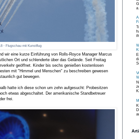
G
a.
A
F
T
h
i
W
18 - Flugschau mit Kunstflug
K
und wir eine kurze Einführung von Rolls-Royce Manager Marcus
E
d
stlichen Ort und schlenderte über das Gelände. Seit Freitag
S
erverkehr geöffnet. Kinder bis sechs genießen kostenlosen
 besten mit "Himmel und Menschen" zu beschreiben gewesen
V
staunlich gut bewegen.
W
N
z
halb hatte ich diese schon um zehn aufgesucht: Probesitzen
K
noch etwas abgeschaltet. Der amerikanische Standbetreuer
er frei.
M
K
D
a
Art