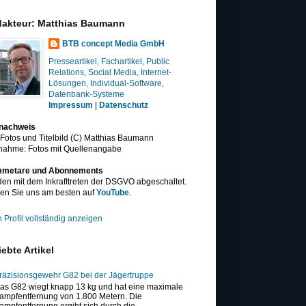
akteur: Matthias Baumann
BTB concept Media GmbH
Presseartikel, Fachartikel, Public
Relations, Social Media, Internet-
Lösungen, Individual-Software,
Datenbank-Systeme
Impressum
|
Datenschutz
dnachweis
 Fotos und Titelbild (C) Matthias Baumann
nahme: Fotos mit Quellenangabe
metare und Abonnements
en mit dem Inkrafttreten der DSGVO abgeschaltet.
en Sie uns am besten auf
YouTube
.
 Profil vollständig anzeigen
iebte Artikel
räzisionsgewehr G82 bei der Jägertruppe
as G82 wiegt knapp 13 kg und hat eine maximale
ampfentfernung von 1.800 Metern. Die
ampfentfernung ergibt sich durch die