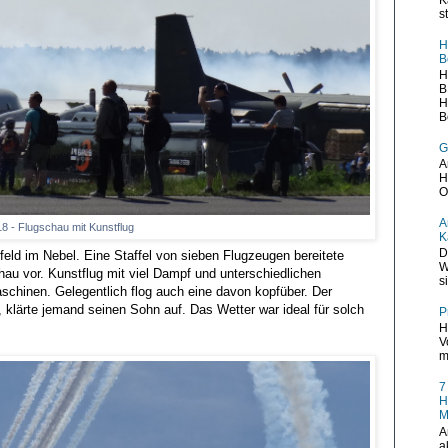
s
H
B
H
B
H
B
G
A
H
O
A
18 - Flugschau mit Kunstflug
K
D
eld im Nebel. Eine Staffel von sieben Flugzeugen bereitete
W
au vor. Kunstflug mit viel Dampf und unterschiedlichen
s
schinen. Gelegentlich flog auch eine davon kopfüber. Der
, klärte jemand seinen Sohn auf. Das Wetter war ideal für solch
P
H
V
m
7
H
M
A
a