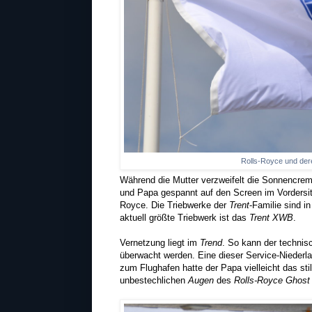
Rolls-Royce und dere
Während die Mutter verzweifelt die Sonnencreme
und Papa gespannt auf den Screen im Vordersit
Royce. Die Triebwerke der
Trent
-Familie sind 
aktuell größte Triebwerk ist das
Trent XWB
.
Vernetzung liegt im
Trend
. So kann der techni
überwacht werden. Eine dieser Service-Niederla
zum Flughafen hatte der Papa vielleicht das st
unbestechlichen
Augen
des
Rolls-Royce Ghost