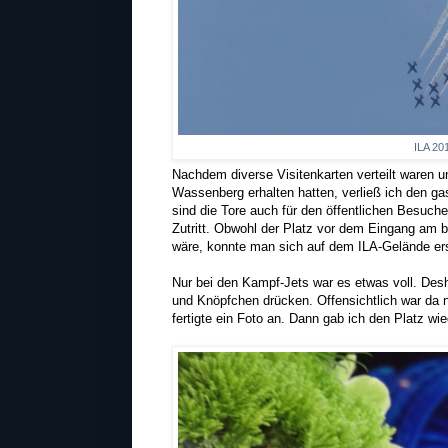
ILA 20
Nachdem diverse Visitenkarten verteilt waren 
Wassenberg erhalten hatten, verließ ich den ga
sind die Tore auch für den öffentlichen Besuch
Zutritt. Obwohl der Platz vor dem Eingang am
wäre, konnte man sich auf dem ILA-Gelände er
Nur bei den Kampf-Jets war es etwas voll. Des
und Knöpfchen drücken. Offensichtlich war da 
fertigte ein Foto an. Dann gab ich den Platz wied