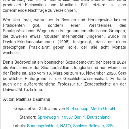
produziert Kleinwaffen und Munition. Bei Letzterer ist eine
zunehmende Nachfrage zu verzeichnen.
Wer sich fragt, warum es in Bosnien und Herzegowina keinen
Präsidenten gibt, sondern einen Vorsitzendes des
Staatspräsidiums: Wegen der drei genannten ethnischen Gruppen,
die zuweilen etwas robuster miteinander umgehen, wurde im
Dayton-Friedensabkommen (1995) festgelegt, dass es einen
dreiköpfigen Präsidialrat geben solle, der alle acht Monate
wechselt.
Denis Bećirović ist ein bosnischer Sozialdemokrat, der bereits 2024
als Vorsitzender der Staatspräsidiums fungierte und nun wieder an
der Reihe ist, also vom 16. März bis zum 16. November 2026. Sein
beruflicher Hintergrund ist die Geschichtswissenschaft. Er hatte
auch eine außerordentliche Professur für Zeitgeschichte an der
Universität Tuzla inne.
Autor: Matthias Baumann
Gepostet vor
24th June
von
BTB concept Media GmbH
Standort:
Spreeweg 1, 10557 Berlin, Deutschland
Labels:
Bundespräsident
NATO
Schloss Bellevue
SiPol