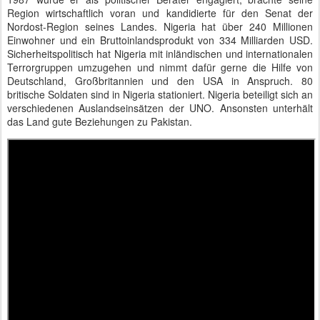
Region wirtschaftlich voran und kandidierte für den Senat der
Nordost-Region seines Landes. Nigeria hat über 240 Millionen
Einwohner und ein Bruttoinlandsprodukt von 334 Milliarden USD.
Sicherheitspolitisch hat Nigeria mit inländischen und internationalen
Terrorgruppen umzugehen und nimmt dafür gerne die Hilfe von
Deutschland, Großbritannien und den USA in Anspruch. 80
britische Soldaten sind in Nigeria stationiert. Nigeria beteiligt sich an
verschiedenen Auslandseinsätzen der UNO. Ansonsten unterhält
das Land gute Beziehungen zu Pakistan.