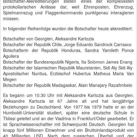
Botschafter-Akkreditierungen stellen eines der komplexesten
protokollarischen Anlässe dar, weil Ehrenposten, Ehrenzug,
Spielmannszug und Flaggenkommando punktgenau interagieren
müssen.
In folgender Reihenfolge wurden die Botschafter heute akkreditiert:
Botschafter von Georgien, Aleksandre Kartozia
Botschafter der Republik Chile, Jorge Eduardo Sandrock Carrasco
Botschafterin der Republik Honduras, Sandra Yamileth Ponce
Aguilera
Botschafter der Bundesrepublik Nigeria, Ita Solomon James Enang
Botschafter der Islamischen Republik Mauretanien, Sidi Aly Sidi Aly
Apostolischer Nuntius, Erzbischof Hubertus Matheus Maria Van
Megen
Botschafter der Republik Madagaskar, Alain Manajary Razafimbelo
Es begann um 10.30 Uhr mit Aleksandre Kartozia aus Georgien.
Aleksandre Kartozia ist 67 Jahre alt und hat langjährige
Beziehungen zu Deutschland. Von 1977 bis 1979 hatte er an der
Humboldt-Universität studiert, später eine deutsche Schule in
Tblissi geleitet und an der Viadrina in Frankfurt/Oder gearbeitet. Er
ist Sprachwissenschaftler mit Schwerpunkt Deutsch. Georgien hat
knapp fünf Millionen Einwohner und ein Bruttoinlandsprodukt von
40 Milliarden USD. Nach dem russischen Überfall und der