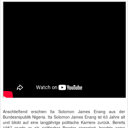
Anschließend erschien Ita Solomon James Enang aus der
Bundesrepublik Nigeria. Ita Solomon James Enang ist 63 Jahre alt
und blickt auf eine langjährige politische Karriere zurück. Bereits
1987 wurde er als politischer Berater engagiert, brachte seine