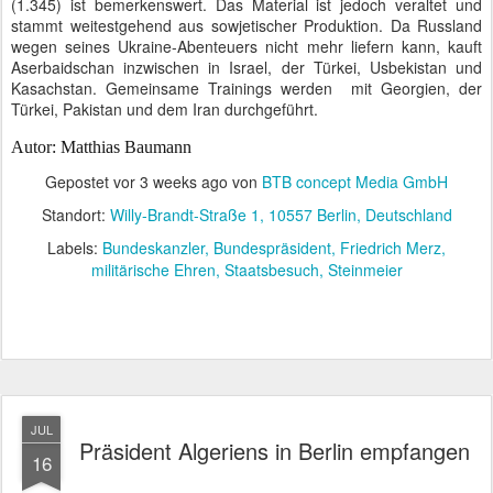
(1.345) ist bemerkenswert. Das Material ist jedoch veraltet und
stammt weitestgehend aus sowjetischer Produktion. Da Russland
wegen seines Ukraine-Abenteuers nicht mehr liefern kann, kauft
Aserbaidschan inzwischen in Israel, der Türkei, Usbekistan und
Kasachstan. Gemeinsame Trainings werden
mit Georgien, der
Türkei, Pakistan und dem Iran durchgeführt.
Autor: Matthias Baumann
Gepostet vor
3 weeks ago
von
BTB concept Media GmbH
Standort:
Willy-Brandt-Straße 1, 10557 Berlin, Deutschland
Labels:
Bundeskanzler
Bundespräsident
Friedrich Merz
militärische Ehren
Staatsbesuch
Steinmeier
JUL
Präsident Algeriens in Berlin empfangen
16