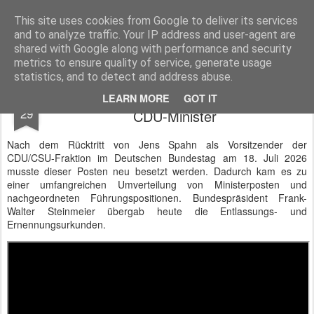
BTB concept Media GmbH
Presseberichte zu Bundespolitik, Diplomatie, Sicherheitspolitik, Wirtschaft, Fahrzeugtechnik und IT - Pressedienst, Fachartikel, Bildredaktion, O-Ton-Videos
This site uses cookies from Google to deliver its services
and to analyze traffic. Your IP address and user-agent are
shared with Google along with performance and security
metrics to ensure quality of service, generate usage
statistics, and to detect and address abuse.
Bundespräsident entlässt und ernennt
JUL
LEARN MORE
GOT IT
29
CDU-Minister
Nach dem Rücktritt von Jens Spahn als Vorsitzender der
CDU/CSU-Fraktion im Deutschen Bundestag am 18. Juli 2026
musste dieser Posten neu besetzt werden. Dadurch kam es zu
einer umfangreichen Umverteilung von Ministerposten und
nachgeordneten Führungspositionen. Bundespräsident Frank-
Walter Steinmeier übergab heute die Entlassungs- und
Ernennungsurkunden.