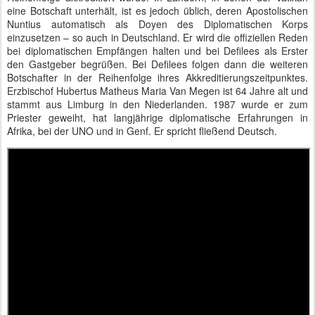
eine Botschaft unterhält, ist es jedoch üblich, deren Apostolischen
Nuntius automatisch als Doyen des Diplomatischen Korps
einzusetzen – so auch in Deutschland. Er wird die offiziellen Reden
bei diplomatischen Empfängen halten und bei Defilees als Erster
den Gastgeber begrüßen. Bei Defilees folgen dann die weiteren
Botschafter in der Reihenfolge ihres Akkreditierungszeitpunktes.
Erzbischof Hubertus Matheus Maria Van Megen ist 64 Jahre alt und
stammt aus Limburg in den Niederlanden. 1987 wurde er zum
Priester geweiht, hat langjährige diplomatische Erfahrungen in
Afrika, bei der UNO und in Genf. Er spricht fließend Deutsch.