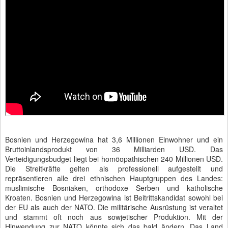
Bosnien und Herzegowina hat 3,6 Millionen Einwohner und ein
Bruttoinlandsprodukt von 36 Milliarden USD. Das
Verteidigungsbudget liegt bei homöopathischen 240 Millionen USD.
Die Streitkräfte gelten als professionell aufgestellt und
repräsentieren alle drei ethnischen Hauptgruppen des Landes:
muslimische Bosniaken, orthodoxe Serben und katholische
Kroaten. Bosnien und Herzegowina ist Beitrittskandidat sowohl bei
der EU als auch der NATO. Die militärische Ausrüstung ist veraltet
und stammt oft noch aus sowjetischer Produktion. Mit der
Hinwendung zur NATO könnte sich das bald ändern. Das Land