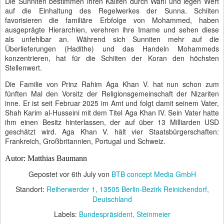
Die Sunniten bestimmen ihren Kalifen durch Wahl und legen Wert
auf die Einhaltung des Regelwerkes der Sunna. Schiiten
favorisieren die familiäre Erbfolge von Mohammed, haben
ausgeprägte Hierarchien, verehren ihre Imame und sehen diese
als unfehlbar an. Während sich Sunniten mehr auf die
Überlieferungen (Hadithe) und das Handeln Mohammeds
konzentrieren, hat für die Schiiten der Koran den höchsten
Stellenwert.
Die Familie von Prinz Rahim Aga Khan V. hat nun schon zum
fünften Mal den Vorsitz der Religionsgemeinschaft der Nizariten
inne. Er ist seit Februar 2025 im Amt und folgt damit seinem Vater,
Shah Karim al-Husseini mit dem Titel Aga Khan IV. Sein Vater hatte
ihm einen Besitz hinterlassen, der auf über 13 Milliarden USD
geschätzt wird. Aga Khan V. hält vier Staatsbürgerschaften:
Frankreich, Großbritannien, Portugal und Schweiz.
Autor: Matthias Baumann
Gepostet vor
6th July
von
BTB concept Media GmbH
Standort:
Reiherwerder 1, 13505 Berlin-Bezirk Reinickendorf,
Deutschland
Labels:
Bundespräsident
Steinmeier