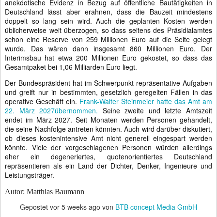
anekdotische Evidenz in Bezug auf öffentliche Bautätigkeiten in
Deutschland lässt aber erahnen, dass die Bauzeit mindestens
doppelt so lang sein wird. Auch die geplanten Kosten werden
üblicherweise weit überzogen, so dass seitens des Präsidialamtes
schon eine Reserve von 259 Millionen Euro auf die Seite gelegt
wurde. Das wären dann insgesamt 860 Millionen Euro. Der
Interimsbau hat etwa 200 Millionen Euro gekostet, so dass das
Gesamtpaket bei 1,06 Milliarden Euro liegt.
Der Bundespräsident hat im Schwerpunkt repräsentative Aufgaben
und greift nur in bestimmten, gesetzlich geregelten Fällen in das
operative Geschäft ein.
Frank-Walter Steinmeier hatte das Amt am
22. März 2027übernommen.
Seine zweite und letzte Amtszeit
endet im März 2027. Seit Monaten werden Personen gehandelt,
die seine Nachfolge antreten könnten. Auch wird darüber diskutiert,
ob dieses kostenintensive Amt nicht generell eingespart werden
könnte. Viele der vorgeschlagenen Personen würden allerdings
eher ein degeneriertes, quotenorientiertes Deutschland
repräsentieren als ein Land der Dichter, Denker, Ingenieure und
Leistungsträger.
Autor: Matthias Baumann
Gepostet vor
5 weeks ago
von
BTB concept Media GmbH