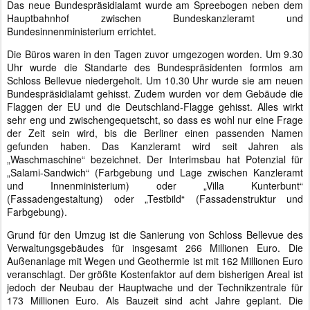
Das neue Bundespräsidialamt wurde am Spreebogen neben dem
Hauptbahnhof zwischen Bundeskanzleramt und
Bundesinnenministerium errichtet.
Die Büros waren in den Tagen zuvor umgezogen worden. Um 9.30
Uhr wurde die Standarte des Bundespräsidenten formlos am
Schloss Bellevue niedergeholt. Um 10.30 Uhr wurde sie am neuen
Bundespräsidialamt gehisst. Zudem wurden vor dem Gebäude die
Flaggen der EU und die Deutschland-Flagge gehisst. Alles wirkt
sehr eng und zwischengequetscht, so dass es wohl nur eine Frage
der Zeit sein wird, bis die Berliner einen passenden Namen
gefunden haben. Das Kanzleramt wird seit Jahren als
„Waschmaschine“ bezeichnet. Der Interimsbau hat Potenzial für
„Salami-Sandwich“ (Farbgebung und Lage zwischen Kanzleramt
und Innenministerium) oder „Villa Kunterbunt“
(Fassadengestaltung) oder „Testbild“ (Fassadenstruktur und
Farbgebung).
Grund für den Umzug ist die Sanierung von Schloss Bellevue des
Verwaltungsgebäudes für insgesamt 266 Millionen Euro. Die
Außenanlage mit Wegen und Geothermie ist mit 162 Millionen Euro
veranschlagt. Der größte Kostenfaktor auf dem bisherigen Areal ist
jedoch der Neubau der Hauptwache und der Technikzentrale für
173 Millionen Euro. Als Bauzeit sind acht Jahre geplant. Die