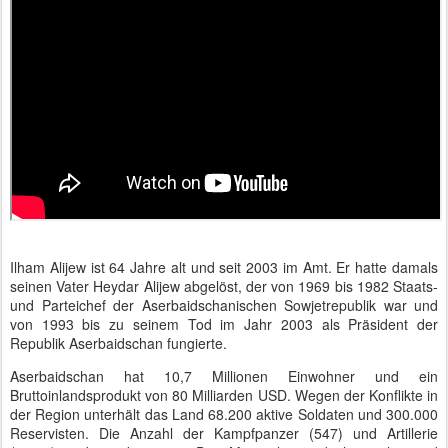
Ilham Alijew ist 64 Jahre alt und seit 2003 im Amt. Er hatte damals
seinen Vater Heydar Alijew abgelöst, der von 1969 bis 1982 Staats-
und Parteichef der Aserbaidschanischen Sowjetrepublik war und
von 1993 bis zu seinem Tod im Jahr 2003 als Präsident der
Republik Aserbaidschan fungierte.
Aserbaidschan hat 10,7 Millionen Einwohner und ein
Bruttoinlandsprodukt von 80 Milliarden USD. Wegen der Konflikte in
der Region unterhält das Land 68.200 aktive Soldaten und 300.000
Reservisten. Die Anzahl der Kampfpanzer (547) und Artillerie