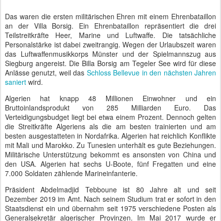
Das waren die ersten militärischen Ehren mit einem Ehrenbataillon
an der Villa Borsig. Ein Ehrenbataillon repräsentiert die drei
Teilstreitkräfte Heer, Marine und Luftwaffe. Die tatsächliche
Personalstärke ist dabei zweitrangig. Wegen der Urlaubszeit waren
das Luftwaffenmusikkorps Münster und der Spielmannszug aus
Siegburg angereist. Die Billa Borsig am Tegeler See wird für diese
Anlässe genutzt, weil das
Schloss Bellevue in den nächsten Jahren
saniert
wird.
Algerien hat knapp 48 Millionen Einwohner und ein
Bruttoinlandsprodukt von 285 Milliarden Euro. Das
Verteidigungsbudget liegt bei etwa einem Prozent. Dennoch gelten
die Streitkräfte Algeriens als die am besten trainierten und am
besten ausgestatteten in Nordafrika. Algerien hat reichlich Konflikte
mit Mali und Marokko. Zu Tunesien unterhält es gute Beziehungen.
Militärische Unterstützung bekommt es ansonsten von China und
den USA. Algerien hat sechs U-Boote, fünf Fregatten und eine
7.000 Soldaten zählende Marineinfanterie.
Präsident Abdelmadjid Tebboune ist 80 Jahre alt und seit
Dezember 2019 im Amt. Nach seinem Studium trat er sofort in den
Staatsdienst ein und übernahm seit 1975 verschiedene Posten als
Generalsekretär algerischer Provinzen. Im Mai 2017 wurde er