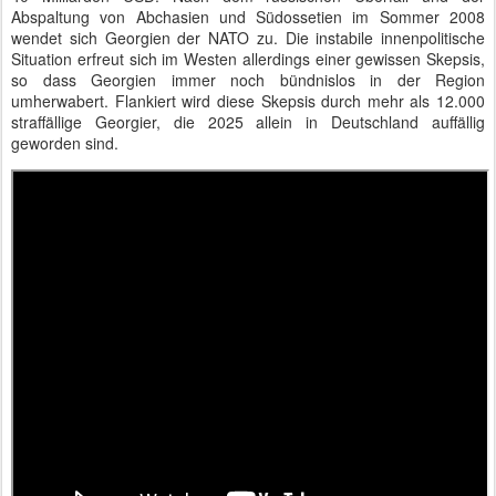
Abspaltung von Abchasien und Südossetien im Sommer 2008
wendet sich Georgien der NATO zu. Die instabile innenpolitische
Situation erfreut sich im Westen allerdings einer gewissen Skepsis,
so dass Georgien immer noch bündnislos in der Region
umherwabert. Flankiert wird diese Skepsis durch mehr als 12.000
straffällige Georgier, die 2025 allein in Deutschland auffällig
geworden sind.