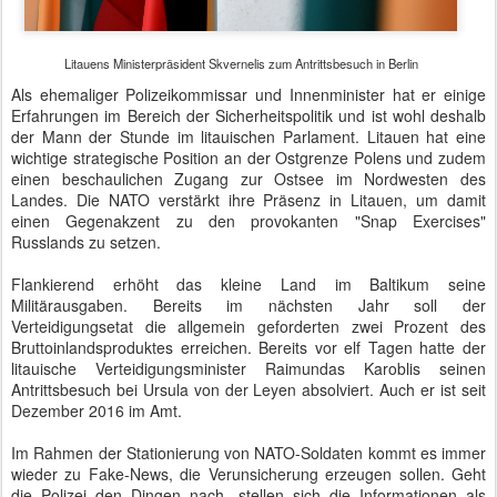
Litauens Ministerpräsident Skvernelis zum Antrittsbesuch in Berlin
Als ehemaliger Polizeikommissar und Innenminister hat er einige
Erfahrungen im Bereich der Sicherheitspolitik und ist wohl deshalb
der Mann der Stunde im litauischen Parlament. Litauen hat eine
wichtige strategische Position an der Ostgrenze Polens und zudem
einen beschaulichen Zugang zur Ostsee im Nordwesten des
Landes. Die NATO verstärkt ihre Präsenz in Litauen, um damit
einen Gegenakzent zu den provokanten "Snap Exercises"
Russlands zu setzen.
Flankierend erhöht das kleine Land im Baltikum seine
Militärausgaben. Bereits im nächsten Jahr soll der
Verteidigungsetat die allgemein geforderten zwei Prozent des
Bruttoinlandsproduktes erreichen. Bereits vor elf Tagen hatte der
litauische Verteidigungsminister Raimundas Karoblis seinen
Antrittsbesuch bei Ursula von der Leyen absolviert. Auch er ist seit
Dezember 2016 im Amt.
Im Rahmen der Stationierung von NATO-Soldaten kommt es immer
wieder zu Fake-News, die Verunsicherung erzeugen sollen. Geht
die Polizei den Dingen nach, stellen sich die Informationen als