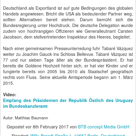
Deutschland als Exportland ist auf gute Bedingungen des globalen
Handels angewiesen. Bricht die USA als bedeutender Partner weg,
sollten Alternativen bereit stehen. Darum bemüht sich die
Bundesregierung unter Hochdruck. Die deutsche Delegation wurde
zudem von hochrangigen Offizieren wie Generalleutnant Carsten
Jacobson, dem stellvertretenden Inspekteur des Heeres, begleitet.
Nach einer gemeinsamen Presseunterredung fuhr Tabaré Vázquez
weiter zu Joachim Gauck ins Schloss Bellevue. Tabaré Vázquez ist
77 und nur sieben Tage älter als der Bundespräsident. Er hat
bereits die Goldene Hochzeit hinter sich, er hat vier Kinder und er
fungierte bereits von 2005 bis 2010 als Staatschef geografisch
rechts vom Fluss. Seine aktuelle Amtsperiode begann am 1. März
2015.
Video:
Empfang des Präsidenten der Republik Östlich des Uruguay
im Bundeskanzleramt
Autor: Matthias Baumann
Gepostet vor
8th February 2017
von
BTB concept Media GmbH
Standort:
Willy-Brandt-Straße 1, 10557 Berlin, Deutschland