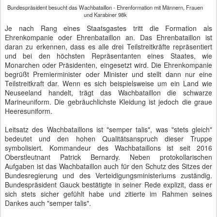
Bundespräsident besucht das Wachbataillon - Ehrenformation mit Männern, Frauen
und Karabiner 98k
Je nach Rang eines Staatsgastes tritt die Formation als
Ehrenkompanie oder Ehrenbataillon an. Das Ehrenbataillon ist
daran zu erkennen, dass es alle drei Teilstreitkräfte repräsentiert
und bei den höchsten Repräsentanten eines Staates, wie
Monarchen oder Präsidenten, eingesetzt wird. Die Ehrenkompanie
begrüßt Premierminister oder Minister und stellt dann nur eine
Teilstreitkraft dar. Wenn es sich beispielsweise um ein Land wie
Neuseeland handelt, trägt das Wachbataillon die schwarze
Marineuniform. Die gebräuchlichste Kleidung ist jedoch die graue
Heeresuniform.
Leitsatz des Wachbataillons ist "semper talis", was "stets gleich"
bedeutet und den hohen Qualitätsanspruch dieser Truppe
symbolisiert. Kommandeur des Wachbataillons ist seit 2016
Oberstleutnant Patrick Bernardy. Neben protokollarischen
Aufgaben ist das Wachbataillon auch für den Schutz des Sitzes der
Bundesregierung und des Verteidigungsministeriums zuständig.
Bundespräsident Gauck bestätigte in seiner Rede explizit, dass er
sich stets sicher gefühlt habe und zitierte im Rahmen seines
Dankes auch "semper talis".