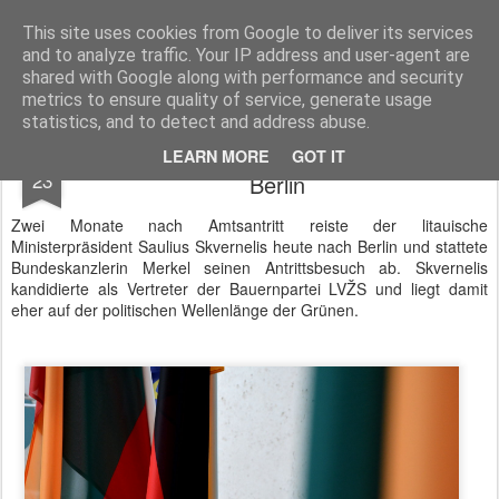
BTB concept Media GmbH
Presseberichte zu Bundespolitik, Diplomatie, Sicherheitspolitik, Wirtschaft, Fahrzeugtechnik und IT - Pressedienst, Fachartikel, Bildredaktion, O-Ton-Videos
This site uses cookies from Google to deliver its services
and to analyze traffic. Your IP address and user-agent are
shared with Google along with performance and security
metrics to ensure quality of service, generate usage
statistics, and to detect and address abuse.
Litauens Ministerpräsident Skvernelis in
FEB
LEARN MORE
GOT IT
23
Berlin
Zwei Monate nach Amtsantritt reiste der litauische
Ministerpräsident Saulius Skvernelis heute nach Berlin und stattete
Bundeskanzlerin Merkel seinen Antrittsbesuch ab. Skvernelis
kandidierte als Vertreter der Bauernpartei LVŽS und liegt damit
eher auf der politischen Wellenlänge der Grünen.