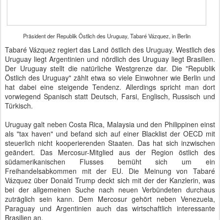
Präsident der Republik Östlich des Uruguay, Tabaré Vázquez, in Berlin
Tabaré Vázquez regiert das Land östlich des Uruguay. Westlich des
Uruguay liegt Argentinien und nördlich des Uruguay liegt Brasilien.
Der Uruguay stellt die natürliche Westgrenze dar. Die "Republik
Östlich des Uruguay" zählt etwa so viele Einwohner wie Berlin und
hat dabei eine steigende Tendenz. Allerdings spricht man dort
vorwiegend Spanisch statt Deutsch, Farsi, Englisch, Russisch und
Türkisch.
Uruguay galt neben Costa Rica, Malaysia und den Philippinen einst
als "tax haven" und befand sich auf einer Blacklist der OECD mit
steuerlich nicht kooperierenden Staaten. Das hat sich inzwischen
geändert. Das Mercosur-Mitglied aus der Region östlich des
südamerikanischen Flusses bemüht sich um ein
Freihandelsabkommen mit der EU. Die Meinung von Tabaré
Vázquez über Donald Trump deckt sich mit der der Kanzlerin, was
bei der allgemeinen Suche nach neuen Verbündeten durchaus
zuträglich sein kann. Dem Mercosur gehört neben Venezuela,
Paraguay und Argentinien auch das wirtschaftlich interessante
Brasilien an.