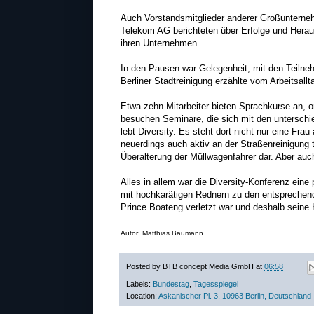
Auch Vorstandsmitglieder anderer Großunterne
Telekom AG berichteten über Erfolge und Herausf
ihren Unternehmen.
In den Pausen war Gelegenheit, mit den Teiln
Berliner Stadtreinigung erzählte vom Arbeitsallt
Etwa zehn Mitarbeiter bieten Sprachkurse an, or
besuchen Seminare, die sich mit den unterschi
lebt Diversity. Es steht dort nicht nur eine Fr
neuerdings auch aktiv an der Straßenreinigung 
Überalterung der Müllwagenfahrer dar. Aber auc
Alles in allem war die Diversity-Konferenz eine 
mit hochkarätigen Rednern zu den entsprechen
Prince Boateng verletzt war und deshalb sein
Autor: Matthias Baumann
Posted by
BTB concept Media GmbH
at
06:58
Labels:
Bundestag
,
Tagesspiegel
Location:
Askanischer Pl. 3, 10963 Berlin, Deutschland