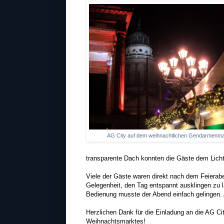
AG City auf dem weihnachtlichen Gendarmenma
transparente Dach konnten die Gäste dem Licht
Viele der Gäste waren direkt nach dem Feiera
Gelegenheit, den Tag entspannt ausklingen zu l
Bedienung musste der Abend einfach gelingen. 
Herzlichen Dank für die Einladung an die AG Ci
Weihnachtsmarktes!