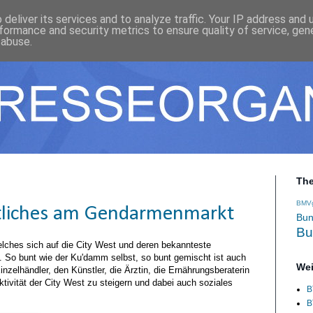
deliver its services and to analyze traffic. Your IP address and
formance and security metrics to ensure quality of service, ge
 abuse.
Th
BMV
tliches am Gendarmenmarkt
Bun
Bu
lches sich auf die City West und deren bekannteste
. So bunt wie der Ku'damm selbst, so bunt gemischt ist auch
Wei
nzelhändler, den Künstler, die Ärztin, die Ernährungsberaterin
ktivität der City West zu steigern und dabei auch soziales
B
B