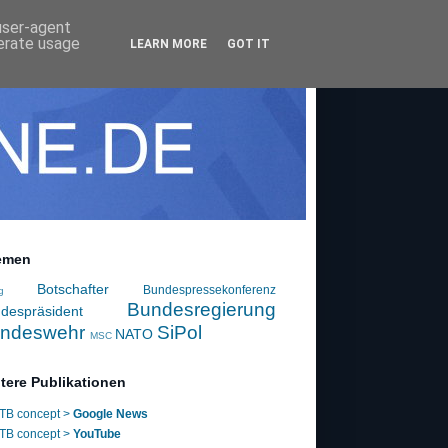
 user-agent
nerate usage
LEARN MORE
GOT IT
emen
Botschafter
Bundespressekonferenz
g
Bundesregierung
despräsident
ndeswehr
SiPol
NATO
MSC
tere Publikationen
TB concept >
Google News
TB concept >
YouTube