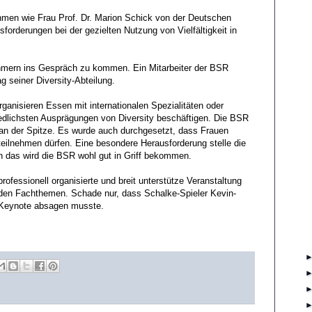
hmen wie Frau Prof. Dr. Marion Schick von der Deutschen
orderungen bei der gezielten Nutzung von Vielfältigkeit in
ehmern ins Gespräch zu kommen. Ein Mitarbeiter der BSR
ag seiner Diversity-Abteilung.
ganisieren Essen mit internationalen Spezialitäten oder
edlichsten Ausprägungen von Diversity beschäftigen. Die BSR
au an der Spitze. Es wurde auch durchgesetzt, dass Frauen
teilnehmen dürfen. Eine besondere Herausforderung stelle die
h das wird die BSR wohl gut in Griff bekommen.
professionell organisierte und breit unterstütze Veranstaltung
den Fachthemen. Schade nur, dass Schalke-Spieler Kevin-
e Keynote absagen musste.