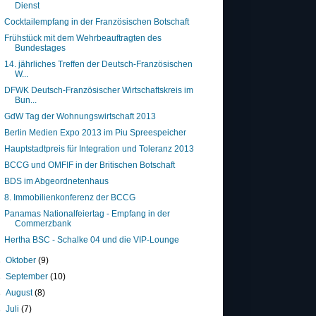
Dienst
Cocktailempfang in der Französischen Botschaft
Frühstück mit dem Wehrbeauftragten des
Bundestages
14. jährliches Treffen der Deutsch-Französischen
W...
DFWK Deutsch-Französischer Wirtschaftskreis im
Bun...
GdW Tag der Wohnungswirtschaft 2013
Berlin Medien Expo 2013 im Piu Spreespeicher
Hauptstadtpreis für Integration und Toleranz 2013
BCCG und OMFIF in der Britischen Botschaft
BDS im Abgeordnetenhaus
8. Immobilienkonferenz der BCCG
Panamas Nationalfeiertag - Empfang in der
Commerzbank
Hertha BSC - Schalke 04 und die VIP-Lounge
►
Oktober
(9)
►
September
(10)
►
August
(8)
►
Juli
(7)