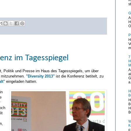
s
G
A
H
O
P
H
V
m
renz im Tagesspiegel
7
H
M
A
aft, Politik und Presse im Haus des Tagesspiegels, um über
a
se mitzunehmen.
"Diversity 2013"
ist die Konferenz betitelt, zu
G
lt"
eingeladen hatten.
a.
H
in
B
e
H
r
B
och
H
B
it
W
n,
K
E