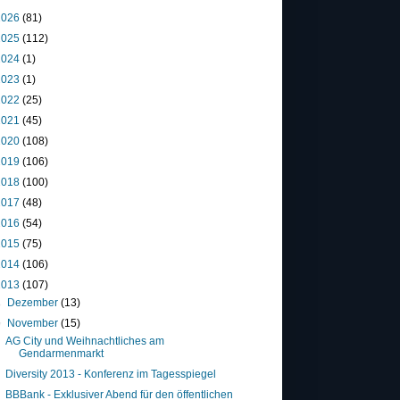
2026
(81)
2025
(112)
2024
(1)
2023
(1)
2022
(25)
2021
(45)
2020
(108)
2019
(106)
2018
(100)
2017
(48)
2016
(54)
2015
(75)
2014
(106)
2013
(107)
►
Dezember
(13)
▼
November
(15)
AG City und Weihnachtliches am
Gendarmenmarkt
Diversity 2013 - Konferenz im Tagesspiegel
BBBank - Exklusiver Abend für den öffentlichen