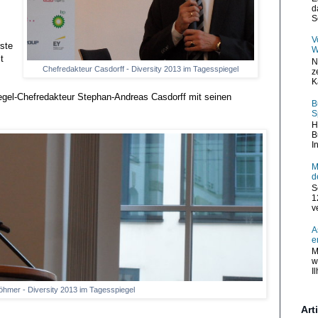
d
S
V
ste
W
t
N
Chefredakteur Casdorff - Diversity 2013 im Tagesspiegel
z
K
el-Chefredakteur Stephan-Andreas Casdorff mit seinen
B
S
H
B
I
M
d
S
1
v
A
e
M
w
I
Böhmer - Diversity 2013 im Tagesspiegel
Art