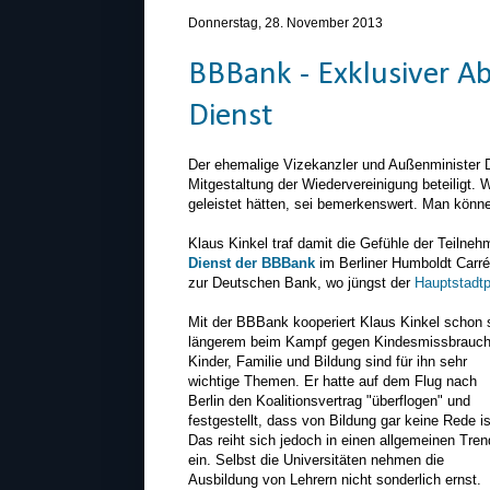
Donnerstag, 28. November 2013
BBBank - Exklusiver Ab
Dienst
Der ehemalige Vizekanzler und Außenminister Dr
Mitgestaltung der Wiedervereinigung beteiligt.
geleistet hätten, sei bemerkenswert. Man könne 
Klaus Kinkel traf damit die Gefühle der Teilne
Dienst der BBBank
im Berliner Humboldt Carré
zur Deutschen Bank, wo jüngst der
Hauptstadtp
Mit der BBBank kooperiert Klaus Kinkel schon s
längerem beim Kampf gegen Kindesmissbrauch
Kinder, Familie und Bildung sind für ihn sehr
wichtige Themen. Er hatte auf dem Flug nach
Berlin den Koalitionsvertrag "überflogen" und
festgestellt, dass von Bildung gar keine Rede is
Das reiht sich jedoch in einen allgemeinen Tren
ein. Selbst die Universitäten nehmen die
Ausbildung von Lehrern nicht sonderlich ernst.