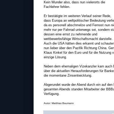
Kein Wunder also, dass nun vielerorts die
Fachlehrer fehlen.
Er bestätigte im weiteren Verlauf seiner Rede,
dass Europa an weltpolitischer Bedeutung verlie
da es personell abschmelze und Fernost nun ni
mehr nur per Fahrrad unterwegs sei, sondern st
dessen eine ernst zu nehmende und
wettbewerbsfähige Wirtschaftsmacht darstelle.
Auch die USA hätten dies erkannt und schaute
nun lieber über den Pazifik Richtung China. G
Klaus Kinkel für den Euro und für die Nutzung v
einzige Lösung.
Neben dem ehemaligen Vizekanzler kam auch BB
über die aktuellen Herausforderungen für Banke
die momentane Zinsentwicklung.
Abgerundet wurde der Abend durch ein auf den
gesamten Abends standen Mitarbeiter der BBBan
Verfügung.
Autor: Matthias Baumann