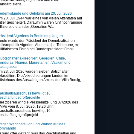
tandardisierte ...
edenkstunde und Gelöbnis am 20. Juli 2026
m 20. Juli 1944 war eines von vielen Attentaten auf
itler gescheitert. Daraufhin waren fünf hochrangige
ffiziere, die an der „Operation W...
räsident Algeriens in Berlin empfangen
eute wurde der Präsident der Demokratischen
olksrepublik Algerien, Abdelmadjid Tebboune, mit
ilitärischen Ehren bei Bundespräsident Frank...
 Botschafter akkreditiert: Georgien, Chile,
onduras, Nigeria, Mauretanien, Vatikan und
adagaskar
m 23. Juli 2026 wurden sieben Botschafter
kkreditiert. Die Akkreditierungen fanden im
ästehaus des Auswärtigen Amtes, der Villa Borsig,
..
aushaltsausschuss bewilligt 16
eschaffungsgroßprojekte
ier zitieren wir die Pressemitteilung 37/2026 des
MVg vom 8. Juli 2026, 19.26 Uhr:
aushaltsausschuss bewilligt 16
eschaffungsgroßprojekt...
etter, Wachbataillon und Warten auf das
ommando
s wird öfter gefragt, was das Wachbataillon und