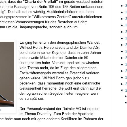
sich, dass die
"Charta der Vielfalt"
im gerade verabschiedeten
►
ie zitierte Passagen von Seite 106 des 185 Seiten umfassenden
folg". Deshalb sei es wichtig, Ausländerbehörden mit ihren
►
eidungsprozessen in "Willkommens-Zentren" umzufunktionieren.
►
wichtigsten Voraussetzungen für das Bestehen auf dem
►
ht nur um die Umgangssprache, sondern auch um
►
►
Es ging ferner um den demographischen Wandel.
►
Wilfried Porth, Personalvorstand der Daimler AG,
►
berichtete in seiner Keynote, dass in zehn Jahren
jeder zweite Mitarbeiter bei Daimler die 50
►
überschritten habe. Vorruhestand sei inzwischen
►
kein Thema mehr, da im Zuge des allgemeinen
►
Fachkräftemangels wertvolles Potenzial verloren
►
gehen würde. Wilfried Porth gab jedoch zu
bedenken, dass momentan noch eine gefährliche
►
Gelassenheit herrsche, die wohl erst dann auf die
▼
demographischen Gegebenheiten reagiere, wenn
es zu spät sei.
Der Personalvorstand der Daimler AG ist erprobt
l
im Thema Diversity. Zum Ende der Apartheid
. Dort habe man noch mit ganz anderen Konflikten im Rahmen der