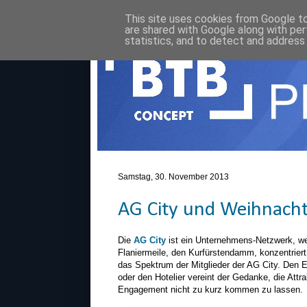
This site uses cookies from Google to 
are shared with Google along with per
statistics, and to detect and address
Samstag, 30. November 2013
AG City und Weihnach
Die
AG City
ist ein Unternehmens-Netzwerk, we
Flaniermeile, den Kurfürstendamm, konzentriert
das Spektrum der Mitglieder der AG City. Den Ei
oder den Hotelier vereint der Gedanke, die Attra
Engagement nicht zu kurz kommen zu lassen.