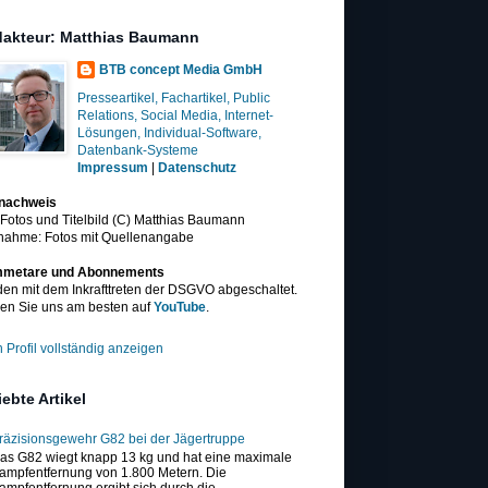
akteur: Matthias Baumann
BTB concept Media GmbH
Presseartikel, Fachartikel, Public
Relations, Social Media, Internet-
Lösungen, Individual-Software,
Datenbank-Systeme
Impressum
|
Datenschutz
dnachweis
 Fotos und Titelbild (C) Matthias Baumann
nahme: Fotos mit Quellenangabe
metare und Abonnements
en mit dem Inkrafttreten der DSGVO abgeschaltet.
en Sie uns am besten auf
YouTube
.
 Profil vollständig anzeigen
iebte Artikel
räzisionsgewehr G82 bei der Jägertruppe
as G82 wiegt knapp 13 kg und hat eine maximale
ampfentfernung von 1.800 Metern. Die
ampfentfernung ergibt sich durch die