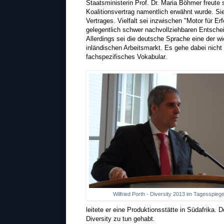
Staatsministerin Prof. Dr. Maria Böhmer freute 
Koalitionsvertrag namentlich erwähnt wurde. S
Vertrages. Vielfalt sei inzwischen "Motor für Er
gelegentlich schwer nachvollziehbaren Entsch
Allerdings sei die deutsche Sprache eine der 
inländischen Arbeitsmarkt. Es gehe dabei nic
fachspezifisches Vokabular.
Wilfried Porth - Diversity 2013 im Tagesspiege
leitete er eine Produktionsstätte in Südafrika
Diversity zu tun gehabt.