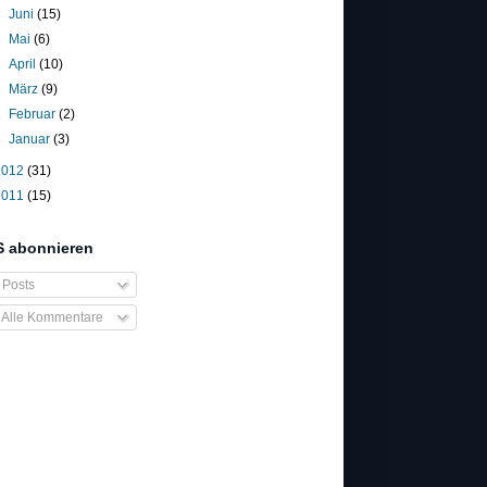
►
Juni
(15)
►
Mai
(6)
►
April
(10)
►
März
(9)
►
Februar
(2)
►
Januar
(3)
2012
(31)
2011
(15)
 abonnieren
Posts
Alle Kommentare