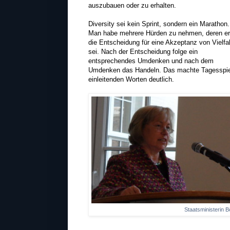
auszubauen oder zu erhalten.
Diversity sei kein Sprint, sondern ein Marathon.
Man habe mehrere Hürden zu nehmen, deren er
die Entscheidung für eine Akzeptanz von Vielfal
sei. Nach der Entscheidung folge ein
entsprechendes Umdenken und nach dem
Umdenken das Handeln. Das machte Tagesspieg
einleitenden Worten deutlich.
Staatsministerin 