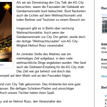
Als wir am Donnerstag den City Talk der AG City
besuchten, waren die Fassaden der Gebäude am
Red
Gendarmenmarkt bunt beleuchtet. Bunt flackerten
auch die Lichter auf dem Weihnachtsmarkt und
luden Berliner und Touristen zu einem Besuch ein.
Insgesamt gibt es in Berlin über sechszig
Weihnachtsmärkte. Auch wenn der
Gendarmenmarkt zur City Ost gehört, wurde doch
der dortige "Weihnachtszauber" von AG City-
Bil
Mitglied Helmut Russ veranstaltet.
Alle
Aus
An zentraler Stelle des Marktes war ein
mehrteiliges Zelt aufgebaut, in dem viele
Kom
weihnachtliche Dinge angeboten wurden. Hier fand
wurd
rkt
auch der Glühwein-Empfang für die AG City statt.
Folg
Das Zelt war gut beheizt und durch das
erspiel auf dem Markt und an den Fassaden folgen.
Mein
bend zum City Talk gekommen. Das Ambiente bot eine gute
Bel
assen. Bei deftigen Schinken-Platten und umsichtiger
Auch unsere Töchter hatten ihren Spaß.
P
D
ty und an Helmut Russ, den Veranstalter des
K
K