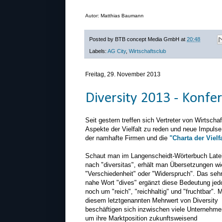
Autor: Matthias Baumann
Posted by
BTB concept Media GmbH
at
20:48
Labels:
AG City
,
Wirtschaftsclub
Freitag, 29. November 2013
Diversity 2013 - Konfe
Seit gestern treffen sich Vertreter von Wirtsch
Aspekte der Vielfalt zu reden und neue Impul
der namhafte Firmen und die
"Charta der Vielfa
Schaut man im Langenscheidt-Wörterbuch Late
nach "diversitas", erhält man Übersetzungen wi
"Verschiedenheit" oder "Widerspruch". Das seh
nahe Wort "dives" ergänzt diese Bedeutung jed
noch um "reich", "reichhaltig" und "fruchtbar". M
diesem letztgenannten Mehrwert von Diversity
beschäftigen sich inzwischen viele Unternehme
um ihre Marktposition zukunftsweisend