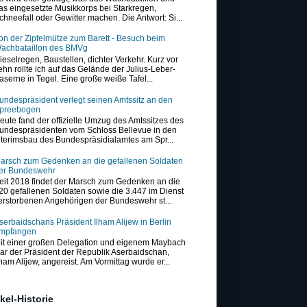
as eingesetzte Musikkorps bei Starkregen,
chneefall oder Gewitter machen. Die Antwort: Si...
on der Zipfelmütze zum Barett - Besuch beim
achbataillon des BMVg
ieselregen, Baustellen, dichter Verkehr. Kurz vor
ehn rollte ich auf das Gelände der Julius-Leber-
aserne in Tegel. Eine große weiße Tafel...
undespräsident verlegt seinen Amtssitz an den
preebogen
eute fand der offizielle Umzug des Amtssitzes des
undespräsidenten vom Schloss Bellevue in den
nterimsbau des Bundespräsidialamtes am Spr...
arsch zum Gedenken an die gefallenen Soldaten
er Bundeswehr
eit 2018 findet der Marsch zum Gedenken an die
20 gefallenen Soldaten sowie die 3.447 im Dienst
erstorbenen Angehörigen der Bundeswehr st...
serbaidschans Präsident Ilham Alijew in Berlin
mpfangen
it einer großen Delegation und eigenem Maybach
ar der Präsident der Republik Aserbaidschan,
lham Alijew, angereist. Am Vormittag wurde er...
ikel-Historie