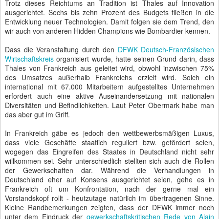
Trotz dieses Reichtums an Tradition ist Thales auf Innovation
ausgerichtet. Sechs bis zehn Prozent des Budgets fließen in die
Entwicklung neuer Technologien. Damit folgen sie dem Trend, den
wir auch von anderen Hidden Champions wie Bombardier kennen.
Dass die Veranstaltung durch den
DFWK Deutsch-Französischen
Wirtschaftskreis
organisiert wurde, hatte seinen Grund darin, dass
Thales von Frankreich aus geleitet wird, obwohl inzwischen 75%
des Umsatzes außerhalb Frankreichs erzielt wird. Solch ein
international mit 67.000 Mitarbeitern aufgestelltes Unternehmen
erfordert auch eine aktive Auseinandersetzung mit nationalen
Diversitäten und Befindlichkeiten. Laut Peter Obermark habe man
das aber gut im Griff.
In Frankreich gäbe es jedoch den wettbewerbsmäßigen Luxus,
dass viele Geschäfte staatlich reguliert bzw. gefördert seien,
wogegen das Eingreifen des Staates in Deutschland nicht sehr
willkommen sei. Sehr unterschiedlich stellten sich auch die Rollen
der Gewerkschaften dar. Während die Verhandlungen in
Deutschland eher auf Konsens ausgerichtet seien, gehe es in
Frankreich oft um Konfrontation, nach der gerne mal ein
Vorstandskopf rollt - heutzutage natürlich im übertragenen Sinne.
Kleine Randbemerkungen zeigten, dass der DFWK immer noch
unter dem Eindruck der
gewerkschaftskritischen Rede von Alain