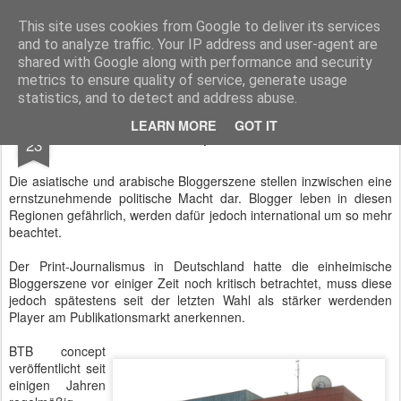
BTB concept Media GmbH
Presseberichte zu Bundespolitik, Diplomatie, Sicherheitspolitik, Wirtschaft, Fahrzeugtechnik und IT - Pressedienst, Fachartikel, Bildredaktion, O-Ton-Videos
This site uses cookies from Google to deliver its services
and to analyze traffic. Your IP address and user-agent are
shared with Google along with performance and security
metrics to ensure quality of service, generate usage
statistics, and to detect and address abuse.
DEC
LEARN MORE
GOT IT
BTB concept in der Presse
23
Die asiatische und arabische Bloggerszene stellen inzwischen eine
ernstzunehmende politische Macht dar. Blogger leben in diesen
Regionen gefährlich, werden dafür jedoch international um so mehr
beachtet.
Der Print-Journalismus in Deutschland hatte die einheimische
Bloggerszene vor einiger Zeit noch kritisch betrachtet, muss diese
jedoch spätestens seit der letzten Wahl als stärker werdenden
Player am Publikationsmarkt anerkennen.
BTB concept
veröffentlicht seit
einigen Jahren