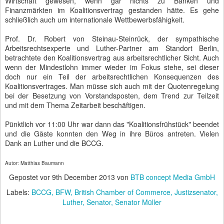
Wirtschaft gewesen, wenn gar nichts zu Banken und
Finanzmärkten im Koalitionsvertrag gestanden hätte. Es gehe
schließlich auch um internationale Wettbewerbsfähigkeit.
Prof. Dr. Robert von Steinau-Steinrück, der sympathische
Arbeitsrechtsexperte und Luther-Partner am Standort Berlin,
betrachtete den Koalitionsvertrag aus arbeitsrechtlicher Sicht. Auch
wenn der Mindestlohn immer wieder im Fokus stehe, sei dieser
doch nur ein Teil der arbeitsrechtlichen Konsequenzen des
Koalitionsvertrages. Man müsse sich auch mit der Quotenregelung
bei der Besetzung von Vorstandsposten, dem Trend zur Teilzeit
und mit dem Thema Zeitarbeit beschäftigen.
Pünktlich vor 11:00 Uhr war dann das "Koalitionsfrühstück" beendet
und die Gäste konnten den Weg in ihre Büros antreten. Vielen
Dank an Luther und die BCCG.
Autor: Matthias Baumann
Gepostet vor
9th December 2013
von
BTB concept Media GmbH
Labels:
BCCG
BFW
British Chamber of Commerce
Justizsenator
Luther
Senator
Senator Müller