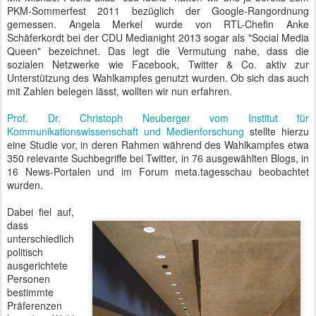
PKM-Sommerfest 2011 bezüglich der Google-Rangordnung
gemessen. Angela Merkel wurde von RTL-Chefin Anke
Schäferkordt bei der CDU Medianight 2013 sogar als "Social Media
Queen" bezeichnet. Das legt die Vermutung nahe, dass die
sozialen Netzwerke wie Facebook, Twitter & Co. aktiv zur
Unterstützung des Wahlkampfes genutzt wurden. Ob sich das auch
mit Zahlen belegen lässt, wollten wir nun erfahren.
Prof. Dr. Christoph Neuberger vom Institut für
Kommunikationswissenschaft und Medienforschung
stellte hierzu
eine Studie vor, in deren Rahmen während des Wahlkampfes etwa
350 relevante Suchbegriffe bei Twitter, in 76 ausgewählten Blogs, in
16 News-Portalen und im Forum meta.tagesschau beobachtet
wurden.
Dabei fiel auf,
dass
unterschiedlich
politisch
ausgerichtete
Personen
bestimmte
Präferenzen