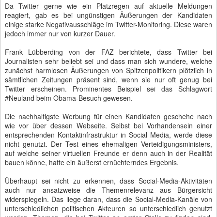
Da Twitter gerne wie ein Platzregen auf aktuelle Meldungen
reagiert, gab es bei ungünstigen Äußerungen der Kandidaten
einige starke Negativausschläge im Twitter-Monitoring. Diese waren
jedoch immer nur von kurzer Dauer.
Frank Lübberding von der FAZ berichtete, dass Twitter bei
Journalisten sehr beliebt sei und dass man sich wundere, welche
zunächst harmlosen Äußerungen von Spitzenpolitikern plötzlich in
sämtlichen Zeitungen präsent sind, wenn sie nur oft genug bei
Twitter erscheinen. Prominentes Beispiel sei das Schlagwort
#Neuland beim Obama-Besuch gewesen.
Die nachhaltigste Werbung für einen Kandidaten geschehe nach
wie vor über dessen Webseite. Selbst bei Vorhandensein einer
entsprechenden Kontaktinfrastruktur in Social Media, werde diese
nicht genutzt. Der Test eines ehemaligen Verteidigungsministers,
auf welche seiner virtuellen Freunde er denn auch in der Realität
bauen könne, hatte ein äußerst ernüchterndes Ergebnis.
Überhaupt sei nicht zu erkennen, dass Social-Media-Aktivitäten
auch nur ansatzweise die Themenrelevanz aus Bürgersicht
widerspiegeln. Das liege daran, dass die Social-Media-Kanäle von
unterschiedlichen politischen Akteuren so unterschiedlich genutzt