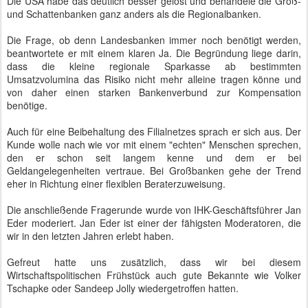
Die USA habe das deutlich besser gelöst und behandele die Groß-
und Schattenbanken ganz anders als die Regionalbanken.
Die Frage, ob denn Landesbanken immer noch benötigt werden,
beantwortete er mit einem klaren Ja. Die Begründung liege darin,
dass die kleine regionale Sparkasse ab bestimmten
Umsatzvolumina das Risiko nicht mehr alleine tragen könne und
von daher einen starken Bankenverbund zur Kompensation
benötige.
Auch für eine Beibehaltung des Filialnetzes sprach er sich aus. Der
Kunde wolle nach wie vor mit einem "echten" Menschen sprechen,
den er schon seit langem kenne und dem er bei
Geldangelegenheiten vertraue. Bei Großbanken gehe der Trend
eher in Richtung einer flexiblen Beraterzuweisung.
Die anschließende Fragerunde wurde von IHK-Geschäftsführer Jan
Eder moderiert. Jan Eder ist einer der fähigsten Moderatoren, die
wir in den letzten Jahren erlebt haben.
Gefreut hatte uns zusätzlich, dass wir bei diesem
Wirtschaftspolitischen Frühstück auch gute Bekannte wie Volker
Tschapke oder Sandeep Jolly wiedergetroffen hatten.