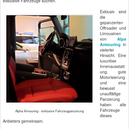
exklusive Fahrzeuge suchen.
Exklusiv sind
die
gepanzerten
Offroader und
Limousinen
von
Alpa
Armouring
in
vielerlei
Hinsicht. Eine
luxuriöse
Innenausstatt
ung, gute
Motorisierung
und eine
bewusst
unauffällige
Panzerung
haben alle
Fahrzeuge
Alpha Armouring - exklusive Fahrzeugpanzerung
dieses
Anbieters gemeinsam.