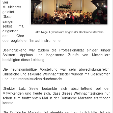
vier
Musiklehrer
geleitet.
Diese
sangen
selbst mit,
dirigierten
Otto-Nagel-Gymnasium singt in der Dorfkirche Marzahn
den Chor
oder begleiteten
ihn auf Instrumenten.
Beeindruckend war zudem die Professionalität einiger junger
Solisten. Applaus und begeisterte Zurufe von Mitschülern
bestätigten diese Leistung.
Die neunzigminütige Vorstellung war sehr abwechslungsreich.
Christliche und säkulare Weihnachtslieder wurden mit Geschichten
und Instrumentalstücken durchmischt.
Direktor Lutz Seele bedankte sich abschließend bei den
Mitwirkenden und freute sich, dass dieses Weihnachtssingen nun
schon zum fünfzehnten Mal in der Dorfkirche Marzahn stattfinden
konnte.
Die Dorfkirche Marzahn ist ohnehin sehr symbolträchtig. Ist sie