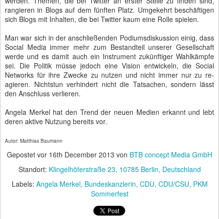
werden. Themen, die bei Twitter an erster Stelle zu finden sind,
rangieren in Blogs auf dem fünften Platz. Umgekehrt beschäftigen
sich Blogs mit Inhalten, die bei Twitter kaum eine Rolle spielen.
Man war sich in der anschließenden Podiumsdiskussion einig, dass
Social Media immer mehr zum Bestandteil unserer Gesellschaft
werde und es damit auch ein Instrument zukünftiger Wahlkämpfe
sei. Die Politik müsse jedoch eine Vision entwickeln, die Social
Networks für ihre Zwecke zu nutzen und nicht immer nur zu re-
agieren. Nichtstun verhindert nicht die Tatsachen, sondern lässt
den Anschluss verlieren.
Angela Merkel hat den Trend der neuen Medien erkannt und lebt
deren aktive Nutzung bereits vor.
Autor: Matthias Baumann
Gepostet vor
16th December 2013
von
BTB concept Media GmbH
Standort:
Klingelhöferstraße 23, 10785 Berlin, Deutschland
Labels:
Angela Merkel
Bundeskanzlerin
CDU
CDU/CSU
PKM
Sommerfest