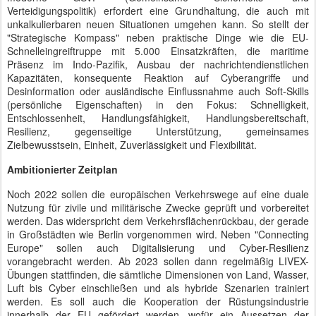
Verteidigungspolitik) erfordert eine Grundhaltung, die auch mit
unkalkulierbaren neuen Situationen umgehen kann. So stellt der
"Strategische Kompass" neben praktische Dinge wie die EU-
Schnelleingreiftruppe mit 5.000 Einsatzkräften, die maritime
Präsenz im Indo-Pazifik, Ausbau der nachrichtendienstlichen
Kapazitäten, konsequente Reaktion auf Cyberangriffe und
Desinformation oder ausländische Einflussnahme auch Soft-Skills
(persönliche Eigenschaften) in den Fokus: Schnelligkeit,
Entschlossenheit, Handlungsfähigkeit, Handlungsbereitschaft,
Resilienz, gegenseitige Unterstützung, gemeinsames
Zielbewusstsein, Einheit, Zuverlässigkeit und Flexibilität.
Ambitionierter Zeitplan
Noch 2022 sollen die europäischen Verkehrswege auf eine duale
Nutzung für zivile und militärische Zwecke geprüft und vorbereitet
werden. Das widerspricht dem Verkehrsflächenrückbau, der gerade
in Großstädten wie Berlin vorgenommen wird. Neben "Connecting
Europe" sollen auch Digitalisierung und Cyber-Resilienz
vorangebracht werden. Ab 2023 sollen dann regelmäßig LIVEX-
Übungen stattfinden, die sämtliche Dimensionen von Land, Wasser,
Luft bis Cyber einschließen und als hybride Szenarien trainiert
werden. Es soll auch die Kooperation der Rüstungsindustrie
innerhalb der EU gefördert werden, wofür ein Aussetzen der