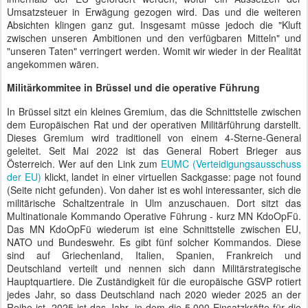
Umsatzsteuer in Erwägung gezogen wird. Das und die weiteren
Absichten klingen ganz gut. Insgesamt müsse jedoch die "Kluft
zwischen unseren Ambitionen und den verfügbaren Mitteln" und
"unseren Taten" verringert werden. Womit wir wieder in der Realität
angekommen wären.
Militärkommitee in Brüssel und die operative Führung
In Brüssel sitzt ein kleines Gremium, das die Schnittstelle zwischen
dem Europäischen Rat und der operativen Militärführung darstellt.
Dieses Gremium wird traditionell von einem 4-Sterne-General
geleitet. Seit Mai 2022 ist das General Robert Brieger aus
Österreich. Wer auf den Link zum
EUMC (Verteidigungsausschuss
der EU)
klickt, landet in einer virtuellen Sackgasse: page not found
(Seite nicht gefunden). Von daher ist es wohl interessanter, sich die
militärische Schaltzentrale in Ulm anzuschauen. Dort sitzt das
Multinationale Kommando Operative Führung - kurz MN KdoOpFü.
Das MN KdoOpFü wiederum ist eine Schnittstelle zwischen EU,
NATO und Bundeswehr. Es gibt fünf solcher Kommandos. Diese
sind auf Griechenland, Italien, Spanien, Frankreich und
Deutschland verteilt und nennen sich dann Militärstrategische
Hauptquartiere. Die Zuständigkeit für die europäische GSVP rotiert
jedes Jahr, so dass Deutschland nach 2020 wieder 2025 an der
Reihe ist. 2025 ist das Jahr, in dem die 5.000 Einsatzkräfte für die