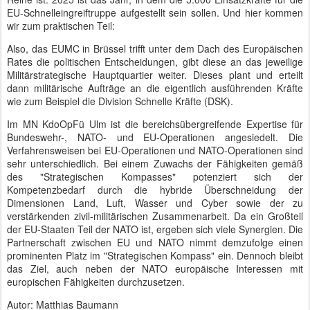
EU-Schnelleingreiftruppe aufgestellt sein sollen. Und hier kommen
wir zum praktischen Teil:
Also, das EUMC in Brüssel trifft unter dem Dach des Europäischen
Rates die politischen Entscheidungen, gibt diese an das jeweilige
Militärstrategische Hauptquartier weiter. Dieses plant und erteilt
dann militärische Aufträge an die eigentlich ausführenden Kräfte
wie zum Beispiel die Division Schnelle Kräfte (DSK).
Im MN KdoOpFü Ulm ist die bereichsübergreifende Expertise für
Bundeswehr-, NATO- und EU-Operationen angesiedelt. Die
Verfahrensweisen bei EU-Operationen und NATO-Operationen sind
sehr unterschiedlich. Bei einem Zuwachs der Fähigkeiten gemäß
des "Strategischen Kompasses" potenziert sich der
Kompetenzbedarf durch die hybride Überschneidung der
Dimensionen Land, Luft, Wasser und Cyber sowie der zu
verstärkenden zivil-militärischen Zusammenarbeit. Da ein Großteil
der EU-Staaten Teil der NATO ist, ergeben sich viele Synergien. Die
Partnerschaft zwischen EU und NATO nimmt demzufolge einen
prominenten Platz im "Strategischen Kompass" ein. Dennoch bleibt
das Ziel, auch neben der NATO europäische Interessen mit
europischen Fähigkeiten durchzusetzen.
Autor: Matthias Baumann