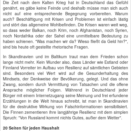
Die Zeit nach dem Kalten Krieg hat in Deutschland das Gefühl
genährt, es gäbe keine Feinde und deshalb müsse man sich auch
nicht auf eine entsprechende Begegnung vorbereiten. Warum
auch? Beschäftigung mit Krisen und Problemen ist einfach lästig
und stört das allgemeine Wohlbefinden. Die Krisen waren weit weg,
so dass weder Balkan, noch Krim, noch Afghanistan, noch Syrien,
noch Nordafrika oder der Sahel eine unmittelbare Bedeutung zu
haben schienen. "Was machen wir da? Wieso fließt da Geld hin?",
sind bis heute oft gestellte rhetorische Fragen.
In Skandinavien und im Baltikum traut man dem Frieden schon
lange nicht mehr. Kein Wunder also, dass Länder wie Estland oder
Finnland Vorreiter im Aufbau von Resilienz auf sämtlichen Gebieten
sind. Besonders viel Wert wird auf die Gesunderhaltung des
Mindsets, der Denkweise der Bevölkerung, gelegt. Und das ohne
Zwang, sondern durch Vermittlung von Tatsachen und die offene
Ansprache möglicher Folgen. Während in Deutschland jeder
Bürger mit einem Internetzugang seine Meinung und frei erfundene
Erzählungen in die Welt hinaus schreibt, ist man in Skandinavien
für die destruktive Wirkung von Falschinformationen sensibilisiert.
Die Finnen zementieren ihre langjährige Resilienz mit dem simplen
Spruch: "Von Russland kommt nichts Gutes, außer dem Wetter".
20 Seiten für jeden Haushalt