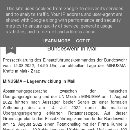
BTB concept Media GmbH
Presseberichte zu Bundespolitik, Diplomatie, Sicherheitspolitik, Wirtschaft, Fahrzeugtechnik und IT - Pressedienst, Fachartikel, Bildredaktion, O-Ton-Videos
This site uses cookies from Google to deliver its services
and to analyze traffic. Your IP address and user-agent are
shared with Google along with performance and security
metrics to ensure quality of service, generate usage
statistics, and to detect and address abuse.
MINUSMA - Entwicklung der Lage für die
AUG
LEARN MORE
GOT IT
12
Bundeswehr in Mali
Presseerklärung des Einsatzführungskommandos der Bundeswehr
vom 12.08.2022, 14:55 Uhr, zur aktuellen Lage der MINUSMA-
Kräfte in Mali - Zitat:
MINUSMA – Lageentwicklung in Mali
Abstimmungsgespräche zwischen der malischen
Übergangsregierung und der UN-Mission MINUSMA am 1. August
2022 führten nach Aussagen beider Seiten zu einer formalen
Aufhebung des am 14. Juli 2022 durch die malische
Übergangsregierung erklärten Rotationsstopps. Auf dieser
Grundlage plante das Einsatzführungskommando der Bundeswehr
am 12. August 2022 einen Rotationsflug mit der Firma Kühne &
Nagel, der ca. 140 Soldatinnen und Soldaten nach Mali und ca. 100