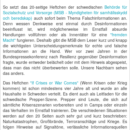
So setzt das 20-seitige Heftchen der schwedischen
Behörde für
Sozialschutz und Vorsorge (MSB - Myndigheten för samhällsskydd
och beredskap)
auch sofort beim Thema Falschinformationen an.
Denn wessen Denkweise erst einmal durch Desinformationen
beeinflusst ist, wird möglicherweise im Ernstfall absurde
Handlungen vollführen oder als Innentäter für eine
"fremden
Macht"
fungieren. Deshalb gibt die MSB dem Leser kurz und knapp
die wichtigsten Unterscheidungsmerkmale für echte und falsche
Informationen an die Hand. Wer vor zwei Jahren in der
Bundespressekonferenz nach Resilienz gegenüber Desinformation
fragte, wurde entweder belächelt oder mit dem Hinweis abgespeist,
dass man das nicht überbewerten solle. Unsere Nachbarn sehen
das anders.
Das Heftchen
"If Crises or War Comes"
(Wenn Krisen oder Krieg
kommen) ist schon mindestens vier Jahre alt und wurde an alle
Haushalte in Schweden verteilt. Es dient auch als Leitfaden für die
schwedische Prepper-Szene. Prepper sind Leute, die sich auf
sämtliche Krisenszenarien vorbereiten und in Camps oder einzeln
das Verhalten im Ernstfall trainieren. Die verschiedenen Situationen
werden auf den 20 Seiten auch sehr gut und kurz beschrieben:
Naturkatastrophen, Großbrände, Terroranschläge und Kriege. Es
folgen Hinweise auf Signaltöne, verlässliche Informationsquellen