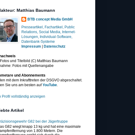
akteur: Matthias Baumann
BTB concept Media GmbH
Presseartikel, Fachartikel, Public
Relations, Social Media, Internet-
Lösungen, Individual-Software,
Datenbank-Systeme
Impressum
|
Datenschutz
dnachweis
 Fotos und Titelbild (C) Matthias Baumann
nahme: Fotos mit Quellenangabe
metare und Abonnements
en mit dem Inkrafttreten der DSGVO abgeschaltet.
en Sie uns am besten auf
YouTube
.
 Profil vollständig anzeigen
iebte Artikel
räzisionsgewehr G82 bei der Jägertruppe
as G82 wiegt knapp 13 kg und hat eine maximale
ampfentfernung von 1.800 Metern. Die
ampfentfernung ergibt sich durch die