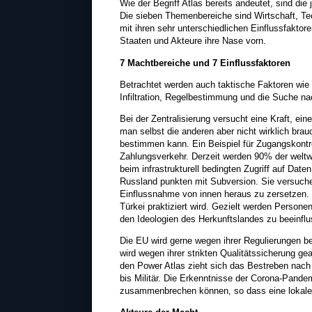
Wie der Begriff Atlas bereits andeutet, sind di
Die sieben Themenbereiche sind Wirtschaft, Tec
mit ihren sehr unterschiedlichen Einflussfaktor
Staaten und Akteure ihre Nase vorn.
7 Machtbereiche und 7 Einflussfaktoren
Betrachtet werden auch taktische Faktoren wie 
Infiltration, Regelbestimmung und die Suche n
Bei der Zentralisierung versucht eine Kraft, ein
man selbst die anderen aber nicht wirklich brau
bestimmen kann. Ein Beispiel für Zugangskontro
Zahlungsverkehr. Derzeit werden 90% der weltw
beim infrastrukturell bedingten Zugriff auf Dat
Russland punkten mit Subversion. Sie versuche
Einflussnahme von innen heraus zu zersetzen. De
Türkei praktiziert wird. Gezielt werden Persone
den Ideologien des Herkunftslandes zu beeinflu
Die EU wird gerne wegen ihrer Regulierungen be
wird wegen ihrer strikten Qualitätssicherung g
den Power Atlas zieht sich das Bestreben nach 
bis Militär. Die Erkenntnisse der Corona-Pandem
zusammenbrechen können, so dass eine lokale 