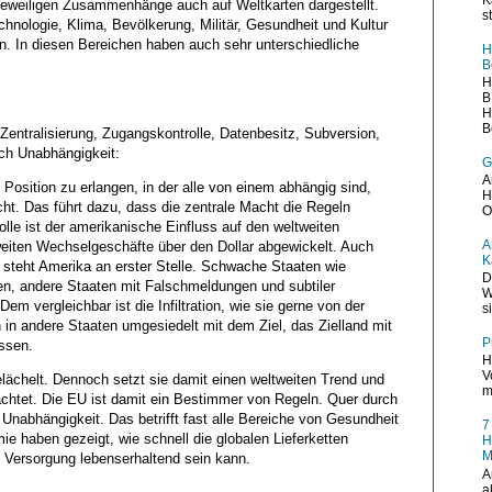
e jeweiligen Zusammenhänge auch auf Weltkarten dargestellt.
s
hnologie, Klima, Bevölkerung, Militär, Gesundheit und Kultur
en. In diesen Bereichen haben auch sehr unterschiedliche
H
B
H
B
H
B
Zentralisierung, Zugangskontrolle, Datenbesitz, Subversion,
ach Unabhängigkeit:
G
A
e Position zu erlangen, in der alle von einem abhängig sind,
H
cht. Das führt dazu, dass die zentrale Macht die Regeln
O
lle ist der amerikanische Einfluss auf den weltweiten
A
eiten Wechselgeschäfte über den Dollar abgewickelt. Auch
K
en steht Amerika an erster Stelle. Schwache Staaten wie
D
n, andere Staaten mit Falschmeldungen und subtiler
W
m vergleichbar ist die Infiltration, wie sie gerne von der
s
n in andere Staaten umgesiedelt mit dem Ziel, das Zielland mit
P
ssen.
H
V
lächelt. Dennoch setzt sie damit einen weltweiten Trend und
m
eachtet. Die EU ist damit ein Bestimmer von Regeln. Quer durch
Unabhängigkeit. Das betrifft fast alle Bereiche von Gesundheit
7
ie haben gezeigt, wie schnell die globalen Lieferketten
H
M
Versorgung lebenserhaltend sein kann.
A
a