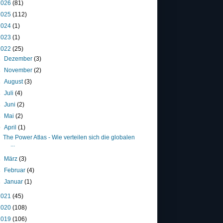
2026
(81)
2025
(112)
2024
(1)
2023
(1)
2022
(25)
►
Dezember
(3)
►
November
(2)
►
August
(3)
►
Juli
(4)
►
Juni
(2)
►
Mai
(2)
▼
April
(1)
The Power Atlas - Wie verteilen sich die globalen
...
►
März
(3)
►
Februar
(4)
►
Januar
(1)
2021
(45)
2020
(108)
2019
(106)