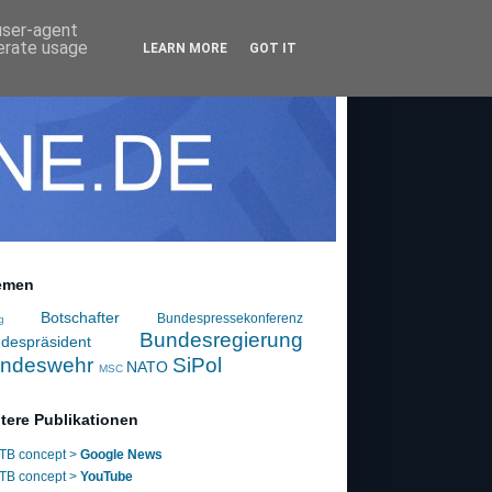
 user-agent
nerate usage
LEARN MORE
GOT IT
emen
Botschafter
Bundespressekonferenz
g
Bundesregierung
despräsident
ndeswehr
SiPol
NATO
MSC
tere Publikationen
TB concept >
Google News
TB concept >
YouTube