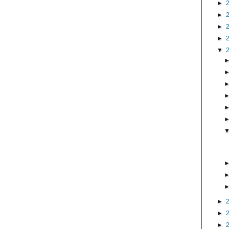
►
►
►
►
▼
►
►
►