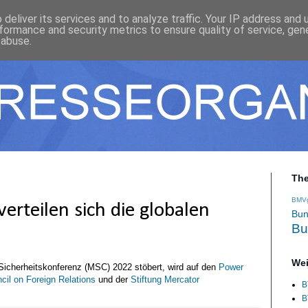
deliver its services and to analyze traffic. Your IP address and
formance and security metrics to ensure quality of service, ge
 abuse.
Th
BMV
erteilen sich die globalen
Bun
Bu
Wei
Sicherheitskonferenz (MSC) 2022 stöbert, wird auf den
Power
il on Foreign Relations
und der
Stiftung Mercator
B
B