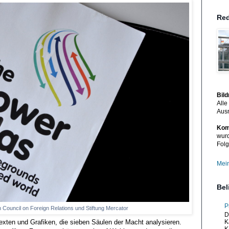
Red
Bil
Alle
Aus
Kom
wurd
Folg
Mein
Bel
P
Council on Foreign Relations und Stiftung Mercator
D
K
exten und Grafiken, die sieben Säulen der Macht analysieren.
K