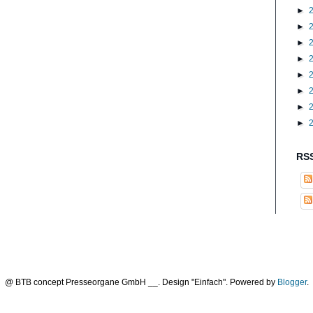
►
►
►
►
►
►
►
►
RSS
@ BTB concept Presseorgane GmbH __. Design "Einfach". Powered by
Blogger
.