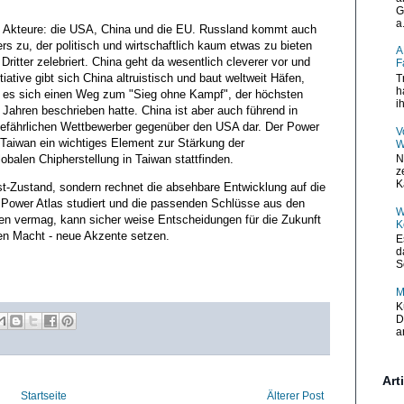
G
a.
rei Akteure: die USA, China und die EU. Russland kommt auch
ers zu, der politisch und wirtschaftlich kaum etwas zu bieten
A
ritter zelebriert. China geht da wesentlich cleverer vor und
F
tiative gibt sich China altruistisch und baut weltweit Häfen,
T
h
nt es sich einen Weg zum "Sieg ohne Kampf", der höchsten
i
 Jahren beschrieben hatte. China ist aber auch führend in
gefährlichen Wettbewerber gegenüber den USA dar. Der Power
V
 Taiwan ein wichtiges Element zur Stärkung der
W
obalen Chipherstellung in Taiwan stattfinden.
N
z
K
Ist-Zustand, sondern rechnet die absehbare Entwicklung auf die
 Power Atlas studiert und die passenden Schlüsse aus den
W
 vermag, kann sicher weise Entscheidungen für die Zukunft
K
den Macht - neue Akzente setzen.
E
d
S
M
K
D
a
Art
Startseite
Älterer Post