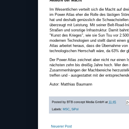
Akteure der Macht
Im Wesentlichen verteilt sich die Macht auf d
im Power Atlas eher die Rolle des lästigen Stör
hat und deshalb genüsslich die Schwachstellen D
überzeugt mit Leistung. Mit seiner Belt-Road-Ini
Straßen und sonstige Infrastruktur. Damit bah
"Kunst des Krieges", wie sie Sun Tsu vor 2.500
modernen Technologien und stellt damit einen 
Atlas arbeitet heraus, dass die Übernahme von
technologischen Herrschaft wäre, da 63% der gl
Der Power Atlas zeichnet aber nicht nur einen 
nächsten zehn bis dreißig Jahre hoch. Wer den
Zusammenhängen der Machbereiche herzustellen
treffen und - ausgestattet mit der entsprechen
Autor: Matthias Baumann
Posted by
BTB concept Media GmbH
at
11:45
Labels:
MSC
,
SiPol
Neuerer Post