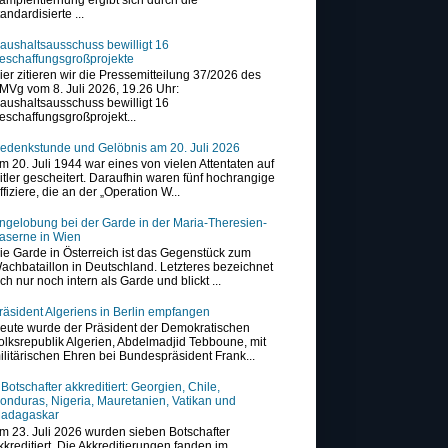
tandardisierte ...
aushaltsausschuss bewilligt 16
eschaffungsgroßprojekte
ier zitieren wir die Pressemitteilung 37/2026 des
MVg vom 8. Juli 2026, 19.26 Uhr:
aushaltsausschuss bewilligt 16
eschaffungsgroßprojekt...
edenkstunde und Gelöbnis am 20. Juli 2026
m 20. Juli 1944 war eines von vielen Attentaten auf
itler gescheitert. Daraufhin waren fünf hochrangige
ffiziere, die an der „Operation W...
ngelobung bei der Garde in der Maria-Theresien-
aserne in Wien
ie Garde in Österreich ist das Gegenstück zum
achbataillon in Deutschland. Letzteres bezeichnet
ich nur noch intern als Garde und blickt ...
räsident Algeriens in Berlin empfangen
eute wurde der Präsident der Demokratischen
olksrepublik Algerien, Abdelmadjid Tebboune, mit
ilitärischen Ehren bei Bundespräsident Frank...
 Botschafter akkreditiert: Georgien, Chile,
onduras, Nigeria, Mauretanien, Vatikan und
adagaskar
m 23. Juli 2026 wurden sieben Botschafter
kkreditiert. Die Akkreditierungen fanden im