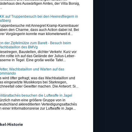
ästehaus des Auswärtigen Amtes, der Villa Borsig,
..
KK auf Truppenbesuch bei den Heeresfliegern in
aßberg
ruppenbesuche mit Annegret Kramp-Karrenbauer
aben den Charme, dass auch Action dabei ist. Bei
hrer Vorgängerin konnte man kilometerweit d...
on der Zipfelmütze zum Barett - Besuch beim
achbataillon des BMVg
ieselregen, Baustellen, dichter Verkehr. Kurz vor
ehn rollte ich auf das Gelände der Julius-Leber-
aserne in Tegel. Eine große weiße Tafel...
etter, Wachbataillon und Warten auf das
ommando
s wird öfter gefragt, was das Wachbataillon und
as eingesetzte Musikkorps bei Starkregen,
chneefall oder Gewitter machen. Die Antwort: Si...
ilitärattachés besuchen die Luftwaffe in Jagel
ürzlich nahm eine größere Gruppe von in
eutschland akkreditierten Verteidigungsattachés
n einer Informationsreise zur Luftwaffe in Jage...
ikel-Historie