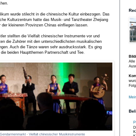
hen.
Red
ikum wurde stilecht in die chinesische Kultur einbezogen. Das
che Kulturzentrum hatte das Musik- und Tanztheater Zhejiang
r der kleineren Provinzen Chinas einfliegen lassen.
tler stellten die Vielfalt chinesischer Instrumente vor und
rten die Zuhörer mit den unterschiedlichsten musikalischen
ngen. Auch die Tänze waren sehr ausdrucksstark. Es ging
 die beiden Hauptthemen Partnerschaft und Tee.
Bil
Alle
Aus
Kom
wurd
Folg
Mein
Bel
P
D
K
Gendarmenmarkt - Vielfalt chinesischer Musikinstrumente
K