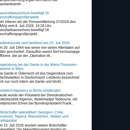
tandardisierte ...
aushaltsausschuss bewilligt 16
eschaffungsgroßprojekte
ier zitieren wir die Pressemitteilung 37/2026 des
MVg vom 8. Juli 2026, 19.26 Uhr:
aushaltsausschuss bewilligt 16
eschaffungsgroßprojekt...
edenkstunde und Gelöbnis am 20. Juli 2026
m 20. Juli 1944 war eines von vielen Attentaten auf
itler gescheitert. Daraufhin waren fünf hochrangige
ffiziere, die an der „Operation W...
ngelobung bei der Garde in der Maria-Theresien-
aserne in Wien
ie Garde in Österreich ist das Gegenstück zum
achbataillon in Deutschland. Letzteres bezeichnet
ich nur noch intern als Garde und blickt ...
räsident Algeriens in Berlin empfangen
eute wurde der Präsident der Demokratischen
olksrepublik Algerien, Abdelmadjid Tebboune, mit
ilitärischen Ehren bei Bundespräsident Frank...
 Botschafter akkreditiert: Georgien, Chile,
onduras, Nigeria, Mauretanien, Vatikan und
adagaskar
m 23. Juli 2026 wurden sieben Botschafter
kkreditiert. Die Akkreditierungen fanden im