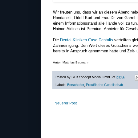
Wir freuten uns, dass wir an diesem Abend ne
Rondanelli, Orloff Kurt und Frau Dr. von Garrel
einem Informationsstand alle Hände voll zu tun
Hainan-Airlines ist Premium-Anbieter für Gesch
Die
Dental-Kliniken Casa Dentalis
verteilten gl
Zahnreinigung. Den Wert dieses Gutscheins we
bereits in Anspruch genommen hatte und Zeit-
Autor: Matthias Baumann
Posted by
BTB concept Media GmbH
at
23:14
Labels:
Botschafter
,
Preußische Gesellschaft
Neuerer Post