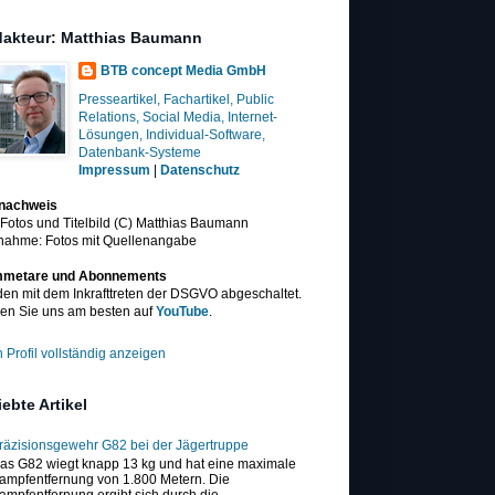
akteur: Matthias Baumann
BTB concept Media GmbH
Presseartikel, Fachartikel, Public
Relations, Social Media, Internet-
Lösungen, Individual-Software,
Datenbank-Systeme
Impressum
|
Datenschutz
dnachweis
 Fotos und Titelbild (C) Matthias Baumann
nahme: Fotos mit Quellenangabe
metare und Abonnements
en mit dem Inkrafttreten der DSGVO abgeschaltet.
en Sie uns am besten auf
YouTube
.
 Profil vollständig anzeigen
iebte Artikel
räzisionsgewehr G82 bei der Jägertruppe
as G82 wiegt knapp 13 kg und hat eine maximale
ampfentfernung von 1.800 Metern. Die
ampfentfernung ergibt sich durch die