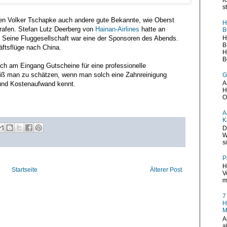
s
ben Volker Tschapke auch andere gute Bekannte, wie Oberst
H
 trafen. Stefan Lutz Deerberg von
Hainan-Airlines
hatte an
B
H
. Seine Fluggesellschaft war eine der Sponsoren des Abends.
B
äftsflüge nach China.
H
B
eich am Eingang Gutscheine für eine professionelle
iß man zu schätzen, wenn man solch eine Zahnreinigung
G
A
 und Kostenaufwand kennt.
H
O
A
K
D
W
s
P
H
Startseite
Älterer Post
V
m
7
H
M
A
a