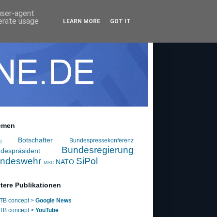
 user-agent
nerate usage
LEARN MORE
GOT IT
emen
Botschafter
Bundespressekonferenz
g
Bundesregierung
despräsident
ndeswehr
SiPol
NATO
MSC
tere Publikationen
TB concept >
Google News
TB concept >
YouTube