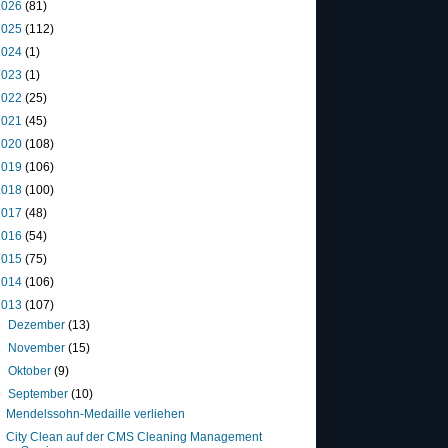
2026
(81)
2025
(112)
2024
(1)
2023
(1)
2022
(25)
2021
(45)
2020
(108)
2019
(106)
2018
(100)
2017
(48)
2016
(54)
2015
(75)
2014
(106)
2013
(107)
►
Dezember
(13)
►
November
(15)
►
Oktober
(9)
▼
September
(10)
Mendelssohn-Medaille verliehen
City Clean auf der CMS Cleaning Management