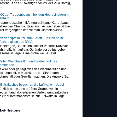
ästehaus des Auswärtigen Amtes, der Villa Borsig,
..
KK auf Truppenbesuch bei den Heeresfliegern in
aßberg
ruppenbesuche mit Annegret Kramp-Karrenbauer
aben den Charme, dass auch Action dabei ist. Bei
hrer Vorgängerin konnte man kilometerweit d...
on der Zipfelmütze zum Barett - Besuch beim
achbataillon des BMVg
ieselregen, Baustellen, dichter Verkehr. Kurz vor
ehn rollte ich auf das Gelände der Julius-Leber-
aserne in Tegel. Eine große weiße Tafel...
etter, Wachbataillon und Warten auf das
ommando
s wird öfter gefragt, was das Wachbataillon und
as eingesetzte Musikkorps bei Starkregen,
chneefall oder Gewitter machen. Die Antwort: Si...
ilitärattachés besuchen die Luftwaffe in Jagel
ürzlich nahm eine größere Gruppe von in
eutschland akkreditierten Verteidigungsattachés
n einer Informationsreise zur Luftwaffe in Jage...
ikel-Historie