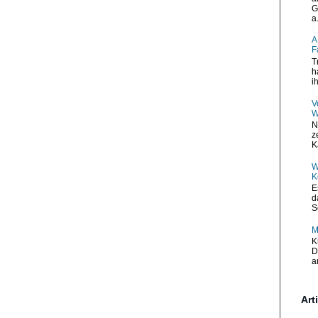
G
a.
A
F
T
h
i
V
W
N
z
K
W
K
E
d
S
M
K
D
a
Art