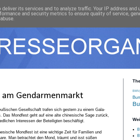
deliver its services and to analyze traffic. Your IP address and
formance and security metrics to ensure quality of service, ge
 abuse.
Th
BMV
st am Gendarmenmarkt
Bun
Bu
ußischen Gesellschaft trafen sich gestern zu einem Gala-
 Das Mondfest geht auf eine alte chinesische Sage zurück,
Wei
dlichen Interessen der Beteiligten beschäftigt.
B
esische Mondfest ist eine wichtige Zeit für Familien und
B
are. Man betrachtet den Mond, träumt und isst süßen