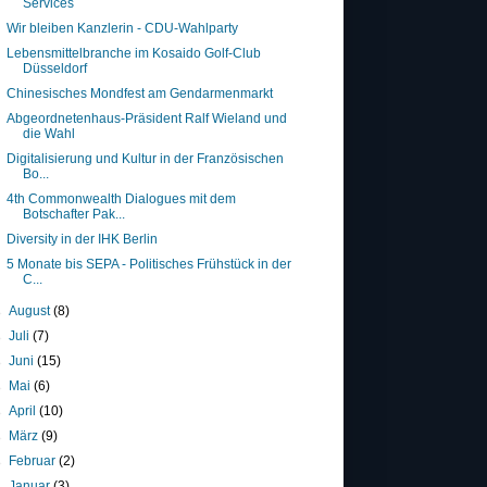
Services
Wir bleiben Kanzlerin - CDU-Wahlparty
Lebensmittelbranche im Kosaido Golf-Club
Düsseldorf
Chinesisches Mondfest am Gendarmenmarkt
Abgeordnetenhaus-Präsident Ralf Wieland und
die Wahl
Digitalisierung und Kultur in der Französischen
Bo...
4th Commonwealth Dialogues mit dem
Botschafter Pak...
Diversity in der IHK Berlin
5 Monate bis SEPA - Politisches Frühstück in der
C...
►
August
(8)
►
Juli
(7)
►
Juni
(15)
►
Mai
(6)
►
April
(10)
►
März
(9)
►
Februar
(2)
►
Januar
(3)