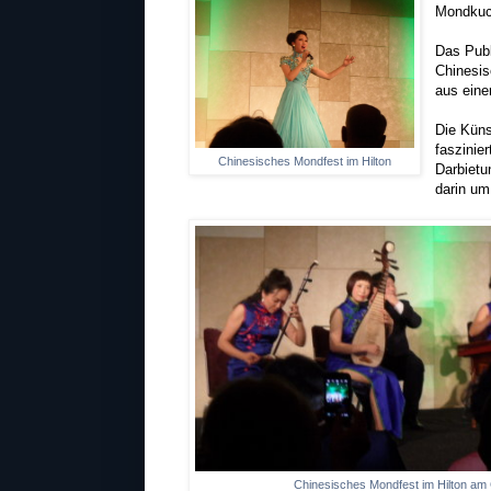
Mondkuc
Das Publ
Chinesis
aus eine
Die Küns
faszinie
Chinesisches Mondfest im Hilton
Darbietu
darin um
Chinesisches Mondfest im Hilton am 