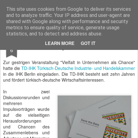
BTB concept Media GmbH
Presseberichte zu Bundespolitik, Diplomatie, Sicherheitspolitik, Wirtschaft, Fahrzeugtechnik und IT - Pressedienst, Fachartikel, Bildredaktion, O-Ton-Videos
This site uses cookies from Google to deliver its services
and to analyze traffic. Your IP address and user-agent are
shared with Google along with performance and security
metrics to ensure quality of service, generate usage
statistics, and to detect and address abuse.
SEP
LEARN MORE
GOT IT
Diversity in der IHK Berlin
6
Zur gestrigen Veranstaltung "Vielfalt in Unternehmen als Chance"
hatte die
TD-IHK Türkisch-Deutsche Industrie- und Handelskammer
in die IHK Berlin eingeladen. Die TD-IHK besteht seit zehn Jahren
und fördert türkisch-deutsche Wirtschaftsinteressen.
In zwei
Diskussionsrunden und
mehreren
Impulsvorträgen wurde
auf die vielseitigen
Herausforderungen
und Chancen des
Zusammenlebens und