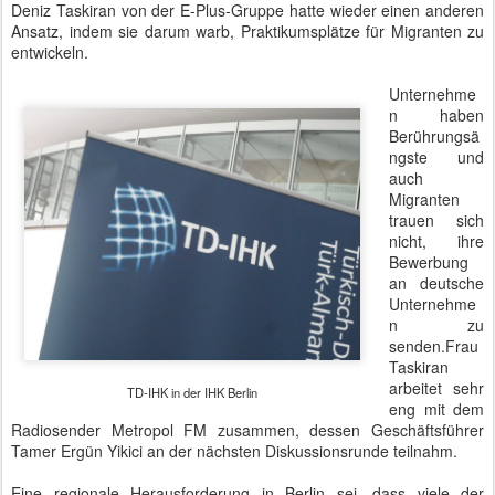
Deniz Taskiran von der E-Plus-Gruppe hatte wieder einen anderen
Ansatz, indem sie darum warb, Praktikumsplätze für Migranten zu
entwickeln.
Unternehme
n haben
Berührungsä
ngste und
auch
Migranten
trauen sich
nicht, ihre
Bewerbung
an deutsche
Unternehme
n zu
senden.Frau
Taskiran
arbeitet sehr
TD-IHK in der IHK Berlin
eng mit dem
Radiosender Metropol FM zusammen, dessen Geschäftsführer
Tamer Ergün Yikici an der nächsten Diskussionsrunde teilnahm.
Eine regionale Herausforderung in Berlin sei, dass viele der