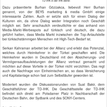
TD-IHK in der IHK Berlin
Dazu präsentierte Burhan Gözüakca, liebevoll Herr Burhan
genannt, von der BEYS marketing & media GmbH einige
interessante Zahlen. Auch er setzte sich für einen Dialog der
Kulturen ein, da ohne Dialog weder Integration noch Geschäft
möglich sei. Sehr anschaulich verdeutlichte er das anhand von
Media-Markt-Werbespots auf türkisch und deutsch, die dazu
geführt hatten, dass Media Markt inzwischen die Top-Anlaufstelle
bei türkischstämmigen Menschen mit High-Tech-Bedarf ist.
Serkan Kahraman arbeitet bei der Allianz und erlebt das Potenzial,
welches durch Heimkehrer in der Türkei geschaffen wird. Die
Heimkehrer wurden in Deutschland mit den Absicherungs- und
Vermögensaufbauleistungen der Allianz vertraut gemacht und
möchten auf diese Vorteile in der Türkei nicht verzichten. Das regt
auch die Nachfrage von Einheimischen an, so dass Versicherung
und Kapitalanlage schon fast zum Selbstläufer geworden ist.
Moderiert wurden die Diskussionsrunden von Suat Bakir, dem
Geschäftsführer der TD-IHK. Die Geschäftsstelle der TD-IHK
befindet sich direkt am Potsdamer Platz in Nachbarschaft der
Deutschen Bahn, der Sydbank und des SONY-Centers.