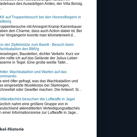
ästehaus des Auswärtigen Amtes, der Villa Borsig,
..
KK auf Truppenbesuch bei den Heeresfliegern in
aßberg
ruppenbesuche mit Annegret Kramp-Karrenbauer
aben den Charme, dass auch Action dabei ist. Bei
hrer Vorgängerin konnte man kilometerweit d...
on der Zipfelmütze zum Barett - Besuch beim
achbataillon des BMVg
ieselregen, Baustellen, dichter Verkehr. Kurz vor
ehn rollte ich auf das Gelände der Julius-Leber-
aserne in Tegel. Eine große weiße Tafel...
etter, Wachbataillon und Warten auf das
ommando
s wird öfter gefragt, was das Wachbataillon und
as eingesetzte Musikkorps bei Starkregen,
chneefall oder Gewitter machen. Die Antwort: Si...
ilitärattachés besuchen die Luftwaffe in Jagel
ürzlich nahm eine größere Gruppe von in
eutschland akkreditierten Verteidigungsattachés
n einer Informationsreise zur Luftwaffe in Jage...
ikel-Historie