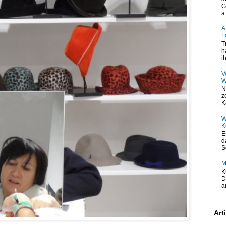
G
a.
A
F
T
h
i
V
W
N
z
K
W
K
E
d
S
M
K
D
a
Art