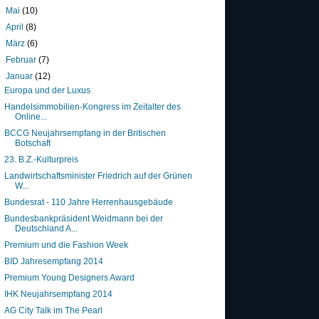
►
Mai
(10)
►
April
(8)
►
März
(6)
►
Februar
(7)
▼
Januar
(12)
Europa und der Luxus
Handelsimmobilien-Kongress im Zeitalter des
Online...
BCCG Neujahrsempfang in der Britischen
Botschaft
23. B.Z.-Kulturpreis
Landwirtschaftsminister Friedrich auf der Grünen
W...
Bundesrat - 110 Jahre Herrenhausgebäude
Bundesbankpräsident Weidmann bei der
Deutschland A...
Premium und die Fashion Week
BID Jahresempfang 2014
Premium Young Designers Award
IHK Neujahrsempfang 2014
AG City Talk im The Pearl