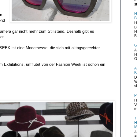
s
H
on
B
end
H
B
amera gar nicht mehr zum Stillstand. Deshalb gibt es
H
B
tos.
G
 SEEK ist eine Modemesse, die sich mit alltagsgerechter
A
H
O
m Exhibitions, umflutet von der Fashion Week ist schon ein
A
K
D
W
s
P
H
V
m
7
H
M
A
a