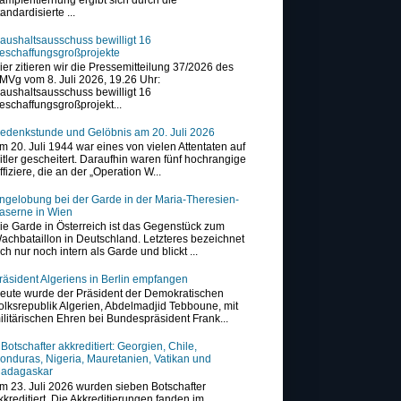
tandardisierte ...
aushaltsausschuss bewilligt 16
eschaffungsgroßprojekte
ier zitieren wir die Pressemitteilung 37/2026 des
MVg vom 8. Juli 2026, 19.26 Uhr:
aushaltsausschuss bewilligt 16
eschaffungsgroßprojekt...
edenkstunde und Gelöbnis am 20. Juli 2026
m 20. Juli 1944 war eines von vielen Attentaten auf
itler gescheitert. Daraufhin waren fünf hochrangige
ffiziere, die an der „Operation W...
ngelobung bei der Garde in der Maria-Theresien-
aserne in Wien
ie Garde in Österreich ist das Gegenstück zum
achbataillon in Deutschland. Letzteres bezeichnet
ich nur noch intern als Garde und blickt ...
räsident Algeriens in Berlin empfangen
eute wurde der Präsident der Demokratischen
olksrepublik Algerien, Abdelmadjid Tebboune, mit
ilitärischen Ehren bei Bundespräsident Frank...
 Botschafter akkreditiert: Georgien, Chile,
onduras, Nigeria, Mauretanien, Vatikan und
adagaskar
m 23. Juli 2026 wurden sieben Botschafter
kkreditiert. Die Akkreditierungen fanden im