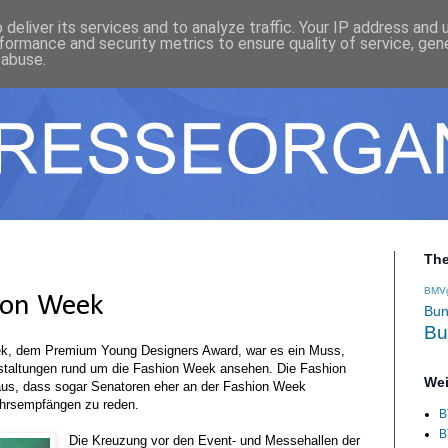
deliver its services and to analyze traffic. Your IP address and
formance and security metrics to ensure quality of service, ge
 abuse.
Th
BMV
ion Week
Bun
Bu
ek, dem Premium Young Designers Award, war es ein Muss,
nstaltungen rund um die Fashion Week ansehen. Die Fashion
Wei
 aus, dass sogar Senatoren eher an der Fashion Week
jahrsempfängen zu reden.
B
B
Die Kreuzung vor den Event- und Messehallen der