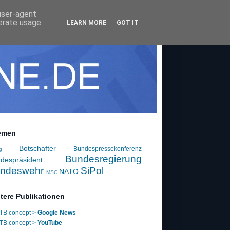
 user-agent
nerate usage
LEARN MORE
GOT IT
emen
Botschafter
Bundespressekonferenz
g
Bundesregierung
despräsident
ndeswehr
SiPol
NATO
MSC
tere Publikationen
TB concept >
Google News
TB concept >
YouTube