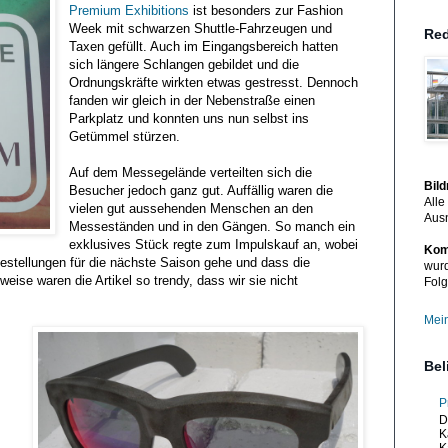
Premium Exhibitions
ist besonders zur Fashion
Week mit schwarzen Shuttle-Fahrzeugen und
Red
Taxen gefüllt. Auch im Eingangsbereich hatten
sich längere Schlangen gebildet und die
Ordnungskräfte wirkten etwas gestresst. Dennoch
fanden wir gleich in der Nebenstraße einen
Parkplatz und konnten uns nun selbst ins
Getümmel stürzen.
Auf dem Messegelände verteilten sich die
Bil
Besucher jedoch ganz gut. Auffällig waren die
Alle
vielen gut aussehenden Menschen an den
Aus
Messeständen und in den Gängen. So manch ein
exklusives Stück regte zum Impulskauf an, wobei
Kom
bestellungen für die nächste Saison gehe und dass die
wurd
weise waren die Artikel so trendy, dass wir sie nicht
Folg
Mein
Bel
P
D
K
K