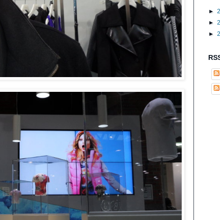
►
►
►
RSS