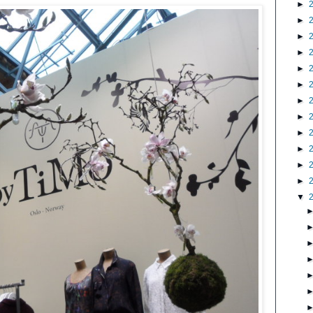
►
►
►
►
►
►
►
►
►
►
►
►
▼