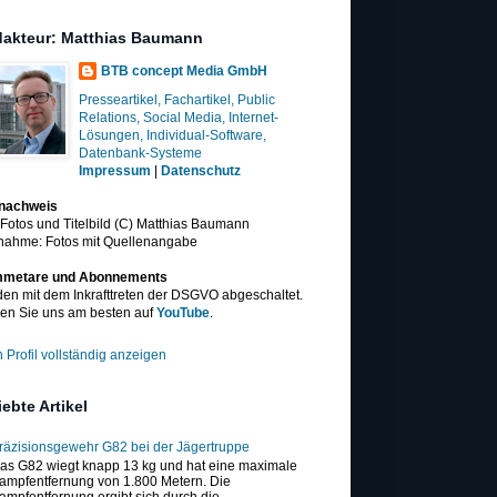
akteur: Matthias Baumann
BTB concept Media GmbH
Presseartikel, Fachartikel, Public
Relations, Social Media, Internet-
Lösungen, Individual-Software,
Datenbank-Systeme
Impressum
|
Datenschutz
dnachweis
 Fotos und Titelbild (C) Matthias Baumann
nahme: Fotos mit Quellenangabe
metare und Abonnements
en mit dem Inkrafttreten der DSGVO abgeschaltet.
en Sie uns am besten auf
YouTube
.
 Profil vollständig anzeigen
iebte Artikel
räzisionsgewehr G82 bei der Jägertruppe
as G82 wiegt knapp 13 kg und hat eine maximale
ampfentfernung von 1.800 Metern. Die
ampfentfernung ergibt sich durch die