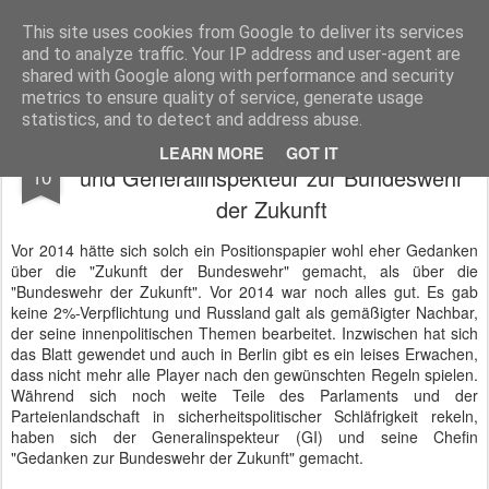
BTB concept Media GmbH
Presseberichte zu Bundespolitik, Diplomatie, Sicherheitspolitik, Wirtschaft, Fahrzeugtechnik und IT - Pressedienst, Fachartikel, Bildredaktion, O-Ton-Videos
This site uses cookies from Google to deliver its services
and to analyze traffic. Your IP address and user-agent are
shared with Google along with performance and security
metrics to ensure quality of service, generate usage
statistics, and to detect and address abuse.
Klare Worte im Positionspapier von AKK
FEB
LEARN MORE
GOT IT
und Generalinspekteur zur Bundeswehr
10
der Zukunft
Vor 2014 hätte sich solch ein Positionspapier wohl eher Gedanken
über die "Zukunft der Bundeswehr" gemacht, als über die
"Bundeswehr der Zukunft". Vor 2014 war noch alles gut. Es gab
keine 2%-Verpflichtung und Russland galt als gemäßigter Nachbar,
der seine innenpolitischen Themen bearbeitet. Inzwischen hat sich
das Blatt gewendet und auch in Berlin gibt es ein leises Erwachen,
dass nicht mehr alle Player nach den gewünschten Regeln spielen.
Während sich noch weite Teile des Parlaments und der
Parteienlandschaft in sicherheitspolitischer Schläfrigkeit rekeln,
haben sich der Generalinspekteur (GI) und seine Chefin
"Gedanken zur Bundeswehr der Zukunft" gemacht.