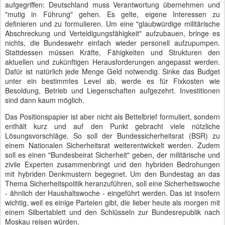
aufgegriffen: Deutschland muss Verantwortung übernehmen und
"mutig in Führung" gehen. Es gelte, eigene Interessen zu
definieren und zu formulieren. Um eine "glaubwürdige militärische
Abschreckung und Verteidigungsfähigkeit" aufzubauen, bringe es
nichts, die Bundeswehr einfach wieder personell aufzupumpen.
Stattdessen müssen Kräfte, Fähigkeiten und Strukturen den
aktuellen und zukünftigen Herausforderungen angepasst werden.
Dafür ist natürlich jede Menge Geld notwendig. Sinke das Budget
unter ein bestimmtes Level ab, werde es für Fixkosten wie
Besoldung, Betrieb und Liegenschaften aufgezehrt. Investitionen
sind dann kaum möglich.
Das Positionspapier ist aber nicht als Bettelbrief formuliert, sondern
enthält kurz und auf den Punkt gebracht viele nützliche
Lösungsvorschläge. So soll der Bundessicherheitsrat (BSR) zu
einem Nationalen Sicherheitsrat weiterentwickelt werden. Zudem
soll es einen "Bundesbeirat Sicherheit" geben, der militärische und
zivile Experten zusammenbringt und den hybriden Bedrohungen
mit hybriden Denkmustern begegnet. Um den Bundestag an das
Thema Sicherheitspolitik heranzuführen, soll eine Sicherheitswoche
- ähnlich der Haushaltswoche - eingeführt werden. Das ist insofern
wichtig, weil es einige Parteien gibt, die lieber heute als morgen mit
einem Silbertablett und den Schlüsseln zur Bundesrepublik nach
Moskau reisen würden.