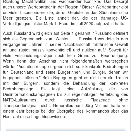
Richtung Machtrivalität und wachsender Konflikte. Das besorgt
auch unsere Wertepartner in der Region." Dieser Wertepartner gibt
es viele. Insbesondere die, deren Gebiete an das Südchinesische
Meer grenzen. Die Liste ähnelt der, die der damalige US-
Verteidigungsminister Mark T. Esper im Juli 2020 aufgezählt hatte.
Auch Russland wird gleich auf Seite 1 genannt: "Russland definiert
sich als Gegenmacht zum Westen. ... Russland wendete in den
vergangenen Jahren in seiner Nachbarschaft militärische Gewalt
an und rüstet massiv konventionell und nuklear auf." Soweit für
viele Entscheidungsträger noch kein Grund zur Beunruhigung.
Wenn denn der Abschnitt nicht folgendermaßen weitergehen
würde: "Aus dieser Lage ergeben sich sehr konkrete Bedrohungen
für Deutschland und seine Bürgerinnen und Bürger, denen wir
begegnen müssen." Beim Begegnen geht es nicht um ein Treffen
mit den Bürgern, sondern die Behandlung der konkreten
Bedrohungslage. Es folgt eine Aufzählung, die von
Desinformationskampagnen bis zur regelmäßigen Verletzung des
NATO-Luftraumes durch russische Flugzeuge ohne
Transpondersignal reicht. Generalleutnant Jörg Vollmer hatte vor
einem Jahr bereits bei der Übergabe des Kommandos über das
Heer auf diese Lage hingewiesen.