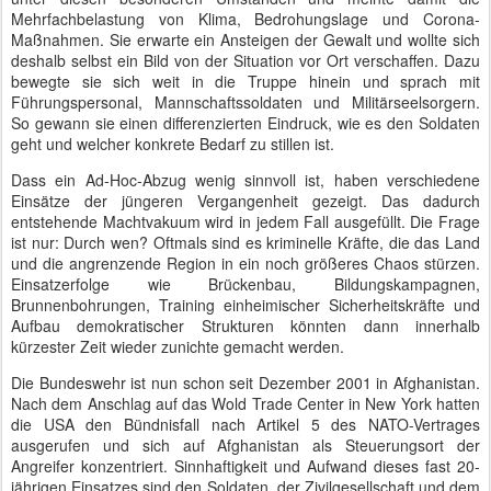
Mehrfachbelastung von Klima, Bedrohungslage und Corona-
Maßnahmen. Sie erwarte ein Ansteigen der Gewalt und wollte sich
deshalb selbst ein Bild von der Situation vor Ort verschaffen. Dazu
bewegte sie sich weit in die Truppe hinein und sprach mit
Führungspersonal, Mannschaftssoldaten und Militärseelsorgern.
So gewann sie einen differenzierten Eindruck, wie es den Soldaten
geht und welcher konkrete Bedarf zu stillen ist.
Dass ein Ad-Hoc-Abzug wenig sinnvoll ist, haben verschiedene
Einsätze der jüngeren Vergangenheit gezeigt. Das dadurch
entstehende Machtvakuum wird in jedem Fall ausgefüllt. Die Frage
ist nur: Durch wen? Oftmals sind es kriminelle Kräfte, die das Land
und die angrenzende Region in ein noch größeres Chaos stürzen.
Einsatzerfolge wie Brückenbau, Bildungskampagnen,
Brunnenbohrungen, Training einheimischer Sicherheitskräfte und
Aufbau demokratischer Strukturen könnten dann innerhalb
kürzester Zeit wieder zunichte gemacht werden.
Die Bundeswehr ist nun schon seit Dezember 2001 in Afghanistan.
Nach dem Anschlag auf das Wold Trade Center in New York hatten
die USA den Bündnisfall nach Artikel 5 des NATO-Vertrages
ausgerufen und sich auf Afghanistan als Steuerungsort der
Angreifer konzentriert. Sinnhaftigkeit und Aufwand dieses fast 20-
jährigen Einsatzes sind den Soldaten, der Zivilgesellschaft und dem