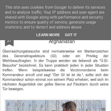
BTB concept Media GmbH
Presseberichte zu Bundespolitik, Diplomatie, Sicherheitspolitik, Wirtschaft, Fahrzeugtechnik und IT - Pressedienst, Fachartikel, Bildredaktion, O-Ton-Videos
This site uses cookies from Google to deliver its services
and to analyze traffic. Your IP address and user-agent are
shared with Google along with performance and security
metrics to ensure quality of service, generate usage
statistics, and to detect and address abuse.
Überraschungsbesuch von AKK in
FEB
LEARN MORE
GOT IT
27
Afghanistan
Überraschungsbesuche sind normalerweise ein Markenzeichen
des Generalinspekteurs (GI) oder ein Privileg der
Wehrbeauftragten. In der Truppe werden sie liebevoll als "Ü-Ei-
Besuche" bezeichnet. Es kann praktisch jeden in jeder Situation
treffen. Wenn beispielsweise die Vorzimmerdame beim
Kommandeur anruft und sagt "Der GI ist ist da.", sollte sich der
Kommandeur schon einmal von seinem Platz erheben, weil sich im
nächsten Augenblick vier gelbe Sterne auf Flecktarn durch seine
Tür bewegen.