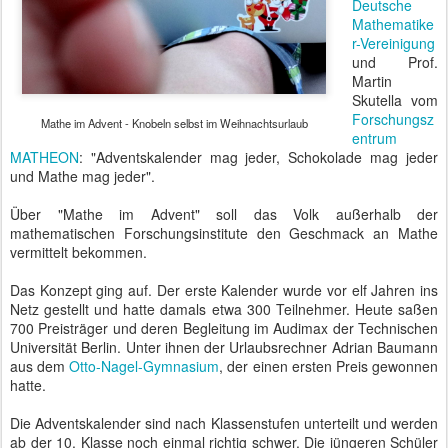
Deutsche
Mathematike
r-Vereinigung
und Prof.
Martin
Skutella vom
Forschungsz
Mathe im Advent - Knobeln selbst im Weihnachtsurlaub
entrum
MATHEON
: "Adventskalender mag jeder, Schokolade mag jeder
und Mathe mag jeder".
Über "Mathe im Advent" soll das Volk außerhalb der
mathematischen Forschungsinstitute den Geschmack an Mathe
vermittelt bekommen.
Das Konzept ging auf. Der erste Kalender wurde vor elf Jahren ins
Netz gestellt und hatte damals etwa 300 Teilnehmer. Heute saßen
700 Preisträger und deren Begleitung im Audimax der Technischen
Universität Berlin. Unter ihnen der Urlaubsrechner Adrian Baumann
aus dem
Otto-Nagel-Gymnasium
, der einen ersten Preis gewonnen
hatte.
Die Adventskalender sind nach Klassenstufen unterteilt und werden
ab der 10. Klasse noch einmal richtig schwer. Die jüngeren Schüler