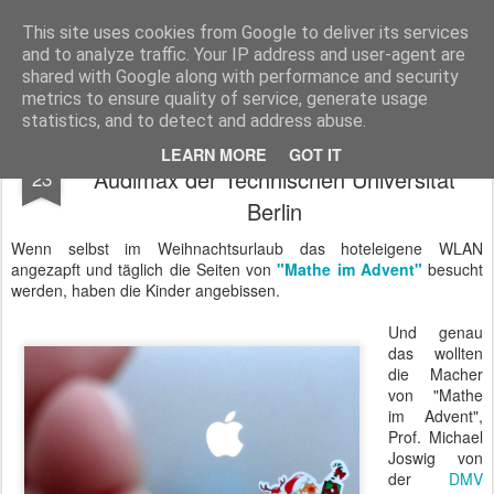
BTB concept Media GmbH
Presseberichte zu Bundespolitik, Diplomatie, Sicherheitspolitik, Wirtschaft, Fahrzeugtechnik und IT - Pressedienst, Fachartikel, Bildredaktion, O-Ton-Videos
This site uses cookies from Google to deliver its services
and to analyze traffic. Your IP address and user-agent are
shared with Google along with performance and security
metrics to ensure quality of service, generate usage
statistics, and to detect and address abuse.
Mathe im Advent - Preisverleihung im
JAN
LEARN MORE
GOT IT
Audimax der Technischen Universität
23
Berlin
Wenn selbst im Weihnachtsurlaub das hoteleigene WLAN
angezapft und täglich die Seiten von
"Mathe im Advent"
besucht
werden, haben die Kinder angebissen.
Und genau
das wollten
die Macher
von "Mathe
im Advent",
Prof. Michael
Joswig von
der
DMV