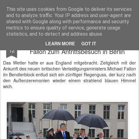
BTB concept Media GmbH
Presseberichte zu Bundespolitik, Diplomatie, Sicherheitspolitik, Wirtschaft, Fahrzeugtechnik und IT - Pressedienst, Fachartikel, Bildredaktion, O-Ton-Videos
This site uses cookies from Google to deliver its services
and to analyze traffic. Your IP address and user-agent are
shared with Google along with performance and security
metrics to ensure quality of service, generate usage
statistics, and to detect and address abuse.
Britischer Verteidigungsminister Michael
AUG
LEARN MORE
GOT IT
12
Fallon zum Antrittsbesuch in Berlin
Das Wetter hatte er aus England mitgebracht. Zeitgleich mit der
Ankunft des neuen britischen Verteidigungsministers Michael Fallon
im Bendlerblock entlud sich ein zünftiger Regenguss, der kurz nach
den Außenzeremonien wieder einem strahlend blauen Himmel
wich.