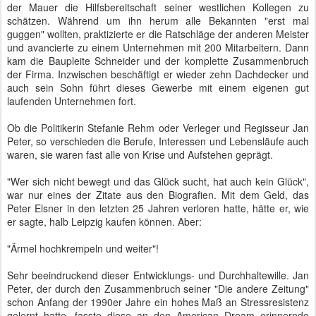
der Mauer die Hilfsbereitschaft seiner westlichen Kollegen zu
schätzen. Während um ihn herum alle Bekannten "erst mal
guggen" wollten, praktizierte er die Ratschläge der anderen Meister
und avancierte zu einem Unternehmen mit 200 Mitarbeitern. Dann
kam die Baupleite Schneider und der komplette Zusammenbruch
der Firma. Inzwischen beschäftigt er wieder zehn Dachdecker und
auch sein Sohn führt dieses Gewerbe mit einem eigenen gut
laufenden Unternehmen fort.
Ob die Politikerin Stefanie Rehm oder Verleger und Regisseur Jan
Peter, so verschieden die Berufe, Interessen und Lebensläufe auch
waren, sie waren fast alle von Krise und Aufstehen geprägt.
"Wer sich nicht bewegt und das Glück sucht, hat auch kein Glück",
war nur eines der Zitate aus den Biografien. Mit dem Geld, das
Peter Elsner in den letzten 25 Jahren verloren hatte, hätte er, wie
er sagte, halb Leipzig kaufen können. Aber:
"Ärmel hochkrempeln und weiter"!
Sehr beeindruckend dieser Entwicklungs- und Durchhaltewille. Jan
Peter, der durch den Zusammenbruch seiner "Die andere Zeitung"
schon Anfang der 1990er Jahre ein hohes Maß an Stressresistenz
gelernt hatte, fasste diese an den American Dream erinnernde