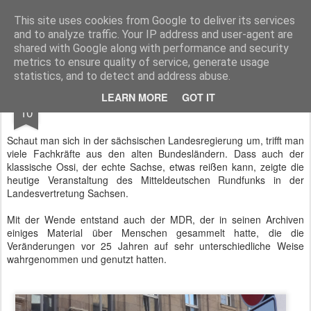
BTB concept Media GmbH
Presseberichte zu Bundespolitik, Diplomatie, Sicherheitspolitik, Wirtschaft, Fahrzeugtechnik und IT - Pressedienst, Fachartikel, Bildredaktion, O-Ton-Videos
This site uses cookies from Google to deliver its services
and to analyze traffic. Your IP address and user-agent are
shared with Google along with performance and security
metrics to ensure quality of service, generate usage
statistics, and to detect and address abuse.
JUN
LEARN MORE
GOT IT
Die Sachsen und die Deutsche Einheit
10
Schaut man sich in der sächsischen Landesregierung um, trifft man
viele Fachkräfte aus den alten Bundesländern. Dass auch der
klassische Ossi, der echte Sachse, etwas reißen kann, zeigte die
heutige Veranstaltung des Mitteldeutschen Rundfunks in der
Landesvertretung Sachsen.
Mit der Wende entstand auch der MDR, der in seinen Archiven
einiges Material über Menschen gesammelt hatte, die die
Veränderungen vor 25 Jahren auf sehr unterschiedliche Weise
wahrgenommen und genutzt hatten.