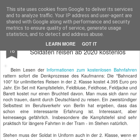
BTB concept Media GmbH
Presseberichte zu Bundespolitik, Diplomatie, Sicherheitspolitik, Wirtschaft, Fahrzeugtechnik und IT - Pressedienst, Fachartikel, Bildredaktion, O-Ton-Videos
This site uses cookies from Google to deliver its services
and to analyze traffic. Your IP address and user-agent are
shared with Google along with performance and security
metrics to ensure quality of service, generate usage
statistics, and to detect and address abuse.
Rein in die Uniform und ab mit der Bahn -
DEC
LEARN MORE
GOT IT
16
Soldaten reisen ab 2020 kostenlos
Beim Lesen der
Informationen zum kostenlosen Bahnfahren
rattern sofort die Denkprozesse des Kaufmanns: Die "Bahncard
100" für unlimitiertes Reisen in der 2. Klasse kostet 4.395 Euro pro
Jahr. Ein Set mit Kampfstiefeln, Feldbluse, Feldhose, Feldjacke und
Barett kostet nur einen Bruchteil davon. Man muss sich dann nur
noch trauen, damit durch Deutschland zu reisen. Ein zweistündiger
Selbsttest im Berufsverkehr von Berlin hat ergeben, dass das
schon eine interessante Erfahrung ist. Interessant, aber
keineswegs gefährlich. Insbesondere die Kampfstiefel sind sehr
praktisch für längere Fahrten in der Tram - im Stehen natürlich.
Stehen muss der Soldat in Uniform auch in der 2. Klasse, wenn er