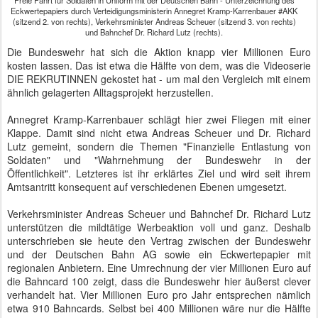
Freie Fahrt für Soldaten in Uniform mit der Deutschen Bahn - Unterzeichnung des
Eckwertepapiers durch Verteidigungsministerin Annegret Kramp-Karrenbauer #AKK
(sitzend 2. von rechts), Verkehrsminister Andreas Scheuer (sitzend 3. von rechts)
und Bahnchef Dr. Richard Lutz (rechts).
Die Bundeswehr hat sich die Aktion knapp vier Millionen Euro
kosten lassen. Das ist etwa die Hälfte von dem, was die Videoserie
DIE REKRUTINNEN gekostet hat - um mal den Vergleich mit einem
ähnlich gelagerten Alltagsprojekt herzustellen.
Annegret Kramp-Karrenbauer schlägt hier zwei Fliegen mit einer
Klappe. Damit sind nicht etwa Andreas Scheuer und Dr. Richard
Lutz gemeint, sondern die Themen "Finanzielle Entlastung von
Soldaten" und "Wahrnehmung der Bundeswehr in der
Öffentlichkeit". Letzteres ist ihr erklärtes Ziel und wird seit ihrem
Amtsantritt konsequent auf verschiedenen Ebenen umgesetzt.
Verkehrsminister Andreas Scheuer und Bahnchef Dr. Richard Lutz
unterstützen die mildtätige Werbeaktion voll und ganz. Deshalb
unterschrieben sie heute den Vertrag zwischen der Bundeswehr
und der Deutschen Bahn AG sowie ein Eckwertepapier mit
regionalen Anbietern. Eine Umrechnung der vier Millionen Euro auf
die Bahncard 100 zeigt, dass die Bundeswehr hier äußerst clever
verhandelt hat. Vier Millionen Euro pro Jahr entsprechen nämlich
etwa 910 Bahncards. Selbst bei 400 Millionen wäre nur die Hälfte