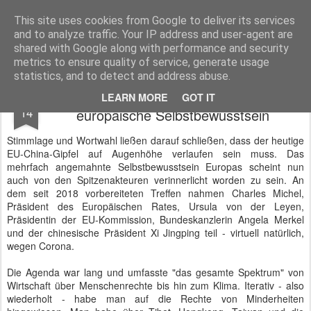
BTB concept Media GmbH
Presseberichte zu Bundespolitik, Diplomatie, Sicherheitspolitik, Wirtschaft, Fahrzeugtechnik und IT - Pressedienst, Fachartikel, Bildredaktion, O-Ton-Videos
This site uses cookies from Google to deliver its services
and to analyze traffic. Your IP address and user-agent are
shared with Google along with performance and security
metrics to ensure quality of service, generate usage
statistics, and to detect and address abuse.
EU-China-Gipfel und das neue
SEP
LEARN MORE
GOT IT
14
europäische Selbstbewusstsein
Stimmlage und Wortwahl ließen darauf schließen, dass der heutige
EU-China-Gipfel auf Augenhöhe verlaufen sein muss. Das
mehrfach angemahnte Selbstbewusstsein Europas scheint nun
auch von den Spitzenakteuren verinnerlicht worden zu sein. An
dem seit 2018 vorbereiteten Treffen nahmen Charles Michel,
Präsident des Europäischen Rates, Ursula von der Leyen,
Präsidentin der EU-Kommission, Bundeskanzlerin Angela Merkel
und der chinesische Präsident Xi Jingping teil - virtuell natürlich,
wegen Corona.
Die Agenda war lang und umfasste "das gesamte Spektrum" von
Wirtschaft über Menschenrechte bis hin zum Klima. Iterativ - also
wiederholt - habe man auf die Rechte von Minderheiten