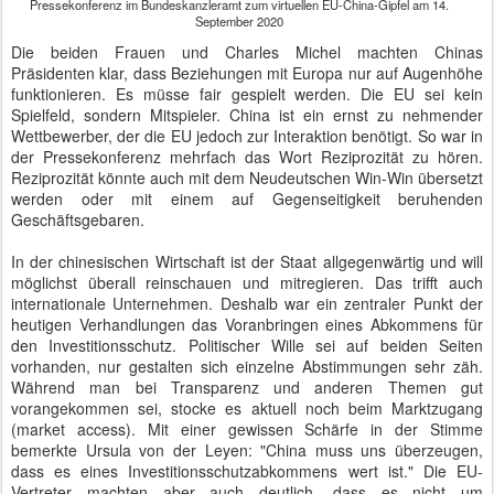
Pressekonferenz im Bundeskanzleramt zum virtuellen EU-China-Gipfel am 14.
September 2020
Die beiden Frauen und Charles Michel machten Chinas
Präsidenten klar, dass Beziehungen mit Europa nur auf Augenhöhe
funktionieren. Es müsse fair gespielt werden. Die EU sei kein
Spielfeld, sondern Mitspieler. China ist ein ernst zu nehmender
Wettbewerber, der die EU jedoch zur Interaktion benötigt. So war in
der Pressekonferenz mehrfach das Wort Reziprozität zu hören.
Reziprozität könnte auch mit dem Neudeutschen Win-Win übersetzt
werden oder mit einem auf Gegenseitigkeit beruhenden
Geschäftsgebaren.
In der chinesischen Wirtschaft ist der Staat allgegenwärtig und will
möglichst überall reinschauen und mitregieren. Das trifft auch
internationale Unternehmen. Deshalb war ein zentraler Punkt der
heutigen Verhandlungen das Voranbringen eines Abkommens für
den Investitionsschutz. Politischer Wille sei auf beiden Seiten
vorhanden, nur gestalten sich einzelne Abstimmungen sehr zäh.
Während man bei Transparenz und anderen Themen gut
vorangekommen sei, stocke es aktuell noch beim Marktzugang
(market access). Mit einer gewissen Schärfe in der Stimme
bemerkte Ursula von der Leyen: "China muss uns überzeugen,
dass es eines Investitionsschutzabkommens wert ist." Die EU-
Vertreter machten aber auch deutlich, dass es nicht um